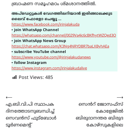
ബ്രാഹ്മണ സമൂഹമഠം ശ്മശാനത്തിൽ.
അപ്ഡേറ്റുകൾ വേഗത്തിലറിയാൻ ഇരിങ്ങാലക്കുട
ലൈവ് ഫോളോ ചെയ്യൂ …
https://www.facebook.com/irinjalakuda
▪
join WhatsApp Channel
https://whatsapp.com/channel/0029Va4ic6cBKfhytWZQed3O
▪
join WhatsApp News Group
https://chat.whatsapp.com/K3Ng4NRYDBR7baLXByhAEa
▪
subscribe YouTube channel
https://www.youtube.com/@irinjalakudanews
▪
follow Instagram
https://www.instagram.com/irinjalakudalive
Post Views:
485
Post
⟵
⟶
എ.ബി.വി.പി സ്ഥാപക
സെൻറ് ജോസഫ്സ്
navigation
ദിനത്തോടനുബന്ധിച്ച്
കോളേജിൽ
സെവൻസ് ഫുട്ബോൾ
ബിരുദാനന്തര ബിരുദ
ടൂർണമെന്‍റ്
കോഴ്സുകളിലെ