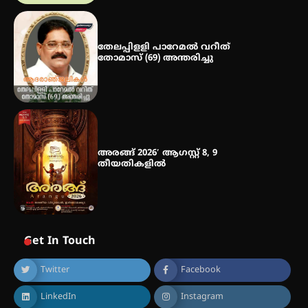
ഡോക്ടറേറ്റ് – ഇരിങ്ങാലക്കുട
സ്വദേശി ആതിര എം കെ യുടെ
നേട്ടം പ്രതിസന്ധികളോട് പൊരുതി
തേലപ്പിളളി പാറേമൽ വറീത്
തോമാസ് (69) അന്തരിച്ചു
അരങ്ങ് 2026′ ആഗസ്റ്റ് 8, 9
തീയതികളിൽ
Get In Touch
Twitter
Facebook
LinkedIn
Instagram