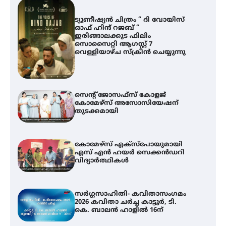
ട്യുണീഷ്യൻ ചിത്രം ” ദി വോയിസ്
ഓഫ് ഹിന്ദ് റജബ് ”
ഇരിങ്ങാലക്കുട ഫിലിം
സൊസൈറ്റി ആഗസ്റ്റ് 7
വെള്ളിയാഴ്ച സ്‌ക്രീൻ ചെയ്യുന്നു
സെന്റ് ജോസഫ്സ് കോളജ്
കോമേഴ്‌സ് അസോസിയേഷന്
തുടക്കമായി
കോമേഴ്സ് എക്സ്പോയുമായി
എസ് എൻ ഹയർ സെക്കൻഡറി
വിദ്യാർത്ഥികൾ
സർഗ്ഗസാഹിതി- കവിതാസംഗമം
2026 കവിതാ ചർച്ച കാട്ടൂർ, ടി.
കെ. ബാലൻ ഹാളിൽ 16ന്