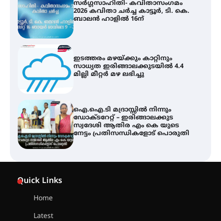
സർഗ്ഗസാഹിതി- കവിതാസംഗമം
2026 കവിതാ ചർച്ച കാട്ടൂർ, ടി. കെ.
ബാലൻ ഹാളിൽ 16ന്
ഇടത്തരം മഴയ്ക്കും കാറ്റിനും
സാധ്യത ഇരിങ്ങാലക്കുടയിൽ 4.4
മില്ലി മീറ്റർ മഴ ലഭിച്ചു
ഐ.ഐ.ടി മദ്രാസ്സിൽ നിന്നും
ഡോക്ടറേറ്റ് – ഇരിങ്ങാലക്കുട
സ്വദേശി ആതിര എം കെ യുടെ
നേട്ടം പ്രതിസന്ധികളോട് പൊരുതി
ട്യുണീഷ്യൻ ചിത്രം ” ദി വോയിസ്
ഓഫ് ഹിന്ദ് റജബ് ” ഇരിങ്ങാലക്കുട
Quick Links
ഫിലിം സൊസൈറ്റി ആഗസ്റ്റ് 7
വെള്ളിയാഴ്ച സ്‌ക്രീൻ ചെയ്യുന്നു
Home
Latest