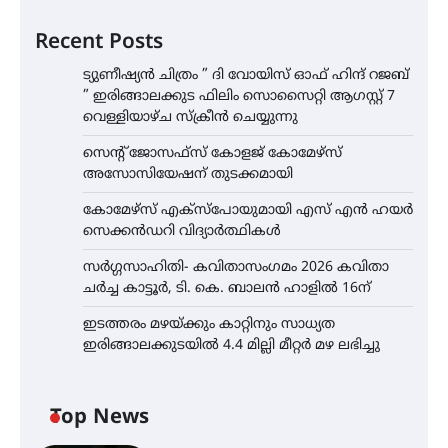
Recent Posts
ട്യുണീഷ്യൻ ചിത്രം ” ദി വോയിസ് ഓഫ് ഹിന്ദ് റജബ്
” ഇരിങ്ങാലക്കുട ഫിലിം സൊസൈറ്റി ആഗസ്റ്റ് 7
വെള്ളിയാഴ്ച സ്‌ക്രീൻ ചെയ്യുന്നു
സെന്റ് ജോസഫ്സ് കോളജ് കോമേഴ്‌സ്
അസോസിയേഷന് തുടക്കമായി
കോമേഴ്സ് എക്സ്പോയുമായി എസ് എൻ ഹയർ
സെക്കൻഡറി വിദ്യാർത്ഥികൾ
സർഗ്ഗസാഹിതി- കവിതാസംഗമം 2026 കവിതാ
ചർച്ച കാട്ടൂർ, ടി. കെ. ബാലൻ ഹാളിൽ 16ന്
ഇടത്തരം മഴയ്ക്കും കാറ്റിനും സാധ്യത
ഇരിങ്ങാലക്കുടയിൽ 4.4 മില്ലി മീറ്റർ മഴ ലഭിച്ചു
Top News