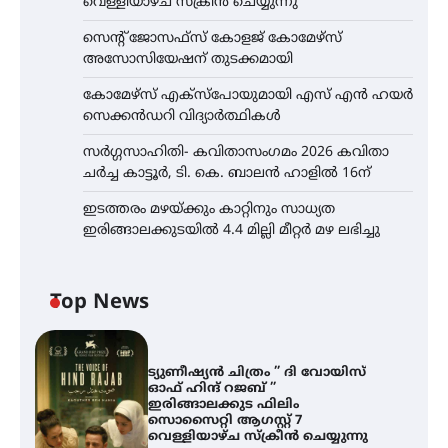
വെള്ളിയാഴ്ച സ്‌ക്രീൻ ചെയ്യുന്നു
സെന്റ് ജോസഫ്സ് കോളജ് കോമേഴ്‌സ്
അസോസിയേഷന് തുടക്കമായി
കോമേഴ്സ് എക്സ്പോയുമായി എസ് എൻ ഹയർ
സെക്കൻഡറി വിദ്യാർത്ഥികൾ
സർഗ്ഗസാഹിതി- കവിതാസംഗമം 2026 കവിതാ
ചർച്ച കാട്ടൂർ, ടി. കെ. ബാലൻ ഹാളിൽ 16ന്
ഇടത്തരം മഴയ്ക്കും കാറ്റിനും സാധ്യത
ഇരിങ്ങാലക്കുടയിൽ 4.4 മില്ലി മീറ്റർ മഴ ലഭിച്ചു
Top News
ട്യുണീഷ്യൻ ചിത്രം ” ദി വോയിസ്
ഓഫ് ഹിന്ദ് റജബ് ”
ഇരിങ്ങാലക്കുട ഫിലിം
സൊസൈറ്റി ആഗസ്റ്റ് 7
വെള്ളിയാഴ്ച സ്‌ക്രീൻ ചെയ്യുന്നു