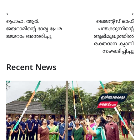
Post
⟵
⟶
പ്രൊഫ. ആർ.
ലെജന്‍റ്സ് ഓഫ്
navigation
ജയറാമിന്‍റെ ഭാര്യ പ്രേമ
ചന്തക്കുന്നിന്‍റെ
ജയറാം അന്തരിച്ചു
ആഭിമുഖ്യത്തിൽ
രക്തദാന ക്യാമ്പ്
സംഘടിപ്പിച്ചു
Recent News