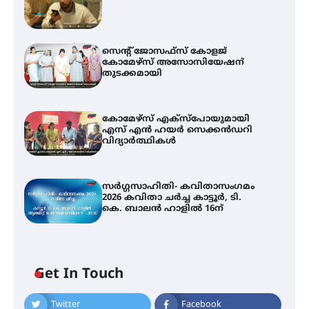
സെന്റ് ജോസഫ്സ് കോളജ്
കോമേഴ്‌സ് അസോസിയേഷന്
തുടക്കമായി
കോമേഴ്സ് എക്സ്പോയുമായി
എസ് എൻ ഹയർ സെക്കൻഡറി
വിദ്യാർത്ഥികൾ
സർഗ്ഗസാഹിതി- കവിതാസംഗമം
2026 കവിതാ ചർച്ച കാട്ടൂർ, ടി.
കെ. ബാലൻ ഹാളിൽ 16ന്
Get In Touch
Twitter
Facebook