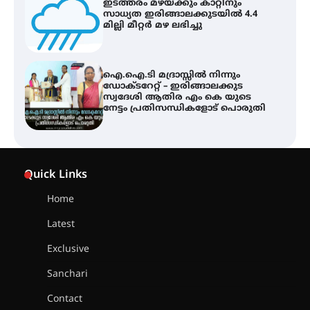
ഐ.ഐ.ടി മദ്രാസ്സിൽ നിന്നും
ഡോക്ടറേറ്റ് – ഇരിങ്ങാലക്കുട
സ്വദേശി ആതിര എം കെ യുടെ
നേട്ടം പ്രതിസന്ധികളോട് പൊരുതി
ട്യുണീഷ്യൻ ചിത്രം ” ദി വോയിസ്
ഓഫ് ഹിന്ദ് റജബ് ” ഇരിങ്ങാലക്കുട
ഫിലിം സൊസൈറ്റി ആഗസ്റ്റ് 7
വെള്ളിയാഴ്ച സ്‌ക്രീൻ ചെയ്യുന്നു
സെന്റ് ജോസഫ്സ് കോളജ്
Quick Links
കോമേഴ്‌സ് അസോസിയേഷന്
തുടക്കമായി
Home
Latest
കോമേഴ്സ് എക്സ്പോയുമായി
Exclusive
എസ് എൻ ഹയർ സെക്കൻഡറി
വിദ്യാർത്ഥികൾ
Sanchari
Contact