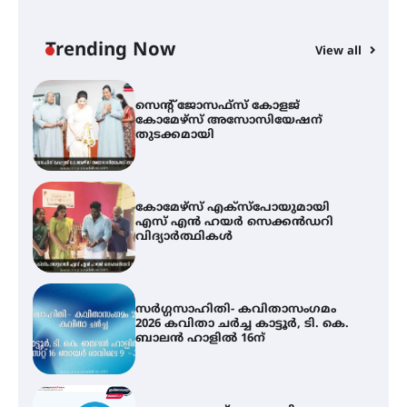
സെന്റ് ജോസഫ്സ് കോളജ്
കോമേഴ്‌സ് അസോസിയേഷന്
തുടക്കമായി
Trending Now
View all
കോമേഴ്സ് എക്സ്പോയുമായി
എസ് എൻ ഹയർ സെക്കൻഡറി
വിദ്യാർത്ഥികൾ
സർഗ്ഗസാഹിതി- കവിതാസംഗമം
2026 കവിതാ ചർച്ച കാട്ടൂർ, ടി. കെ.
ബാലൻ ഹാളിൽ 16ന്
ഇടത്തരം മഴയ്ക്കും കാറ്റിനും
സാധ്യത ഇരിങ്ങാലക്കുടയിൽ 4.4
മില്ലി മീറ്റർ മഴ ലഭിച്ചു