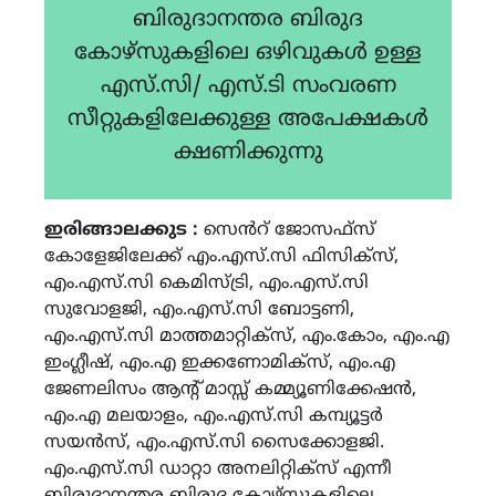
ബിരുദാനന്തര ബിരുദ
കോഴ്സുകളിലെ ഒഴിവുകൾ ഉള്ള
എസ്.സി/ എസ്.ടി സംവരണ
സീറ്റുകളിലേക്കുള്ള അപേക്ഷകൾ
ക്ഷണിക്കുന്നു
ഇരിങ്ങാലക്കുട :
സെൻറ് ജോസഫ്സ്
കോളേജിലേക്ക് എം.എസ്.സി ഫിസിക്സ്,
എം.എസ്.സി കെമിസ്ട്രി, എം.എസ്.സി
സുവോളജി, എം.എസ്.സി ബോട്ടണി,
എം.എസ്.സി മാത്തമാറ്റിക്സ്, എം.കോം, എം.എ
ഇംഗ്ലീഷ്, എം.എ ഇക്കണോമിക്സ്, എം.എ
ജേണലിസം ആൻ്റ് മാസ്സ് കമ്മ്യൂണിക്കേഷൻ,
എം.എ മലയാളം, എം.എസ്.സി കമ്പ്യൂട്ടർ
സയൻസ്, എം.എസ്.സി സൈക്കോളജി.
എം.എസ്.സി ഡാറ്റാ അനലിറ്റിക്സ് എന്നീ