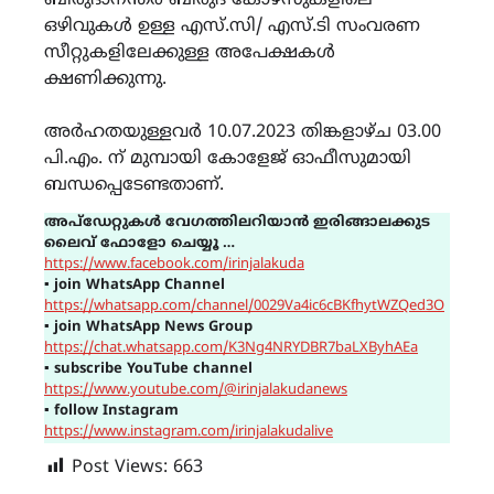
ബിരുദാനന്തര ബിരുദ കോഴ്സുകളിലെ
ഒഴിവുകൾ ഉള്ള എസ്.സി/ എസ്.ടി സംവരണ
സീറ്റുകളിലേക്കുള്ള അപേക്ഷകൾ
ക്ഷണിക്കുന്നു.
അർഹതയുള്ളവർ 10.07.2023 തിങ്കളാഴ്ച 03.00
പി.എം. ന് മുമ്പായി കോളേജ് ഓഫീസുമായി
ബന്ധപ്പെടേണ്ടതാണ്.
അപ്ഡേറ്റുകൾ വേഗത്തിലറിയാൻ ഇരിങ്ങാലക്കുട
ലൈവ് ഫോളോ ചെയ്യൂ …
https://www.facebook.com/irinjalakuda
▪
join WhatsApp Channel
https://whatsapp.com/channel/0029Va4ic6cBKfhytWZQed3O
▪
join WhatsApp News Group
https://chat.whatsapp.com/K3Ng4NRYDBR7baLXByhAEa
▪
subscribe YouTube channel
https://www.youtube.com/@irinjalakudanews
▪
follow Instagram
https://www.instagram.com/irinjalakudalive
Post Views:
663