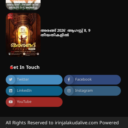
അരങ്ങ് 2026′ ആഗസ്റ്റ് 8, 9
തീയതികളിൽ
Get In Touch
Twitter
Facebook
LinkedIn
Instagram
YouTube
All Rights Reserved to irinjalakudalive.com Powered