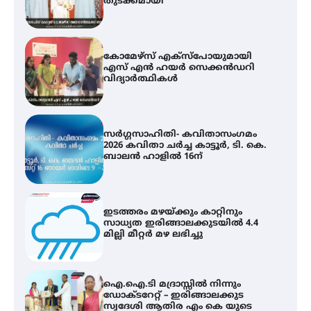
വിദ്യാർത്ഥികൾ
സർഗ്ഗസാഹിതി- കവിതാസംഗമം
2026 കവിതാ ചർച്ച കാട്ടൂർ, ടി. കെ.
ബാലൻ ഹാളിൽ 16ന്
ഇടത്തരം മഴയ്ക്കും കാറ്റിനും
സാധ്യത ഇരിങ്ങാലക്കുടയിൽ 4.4
മില്ലി മീറ്റർ മഴ ലഭിച്ചു
ഐ.ഐ.ടി മദ്രാസ്സിൽ നിന്നും
ഡോക്ടറേറ്റ് – ഇരിങ്ങാലക്കുട
സ്വദേശി ആതിര എം കെ യുടെ
നേട്ടം പ്രതിസന്ധികളോട് പൊരുതി
ട്യുണീഷ്യൻ ചിത്രം ” ദി വോയിസ്
ഓഫ് ഹിന്ദ് റജബ് ” ഇരിങ്ങാലക്കുട