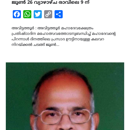
ജൂൺ 26 വ്യാഴാഴ്ച രാവിലെ 9 ന്
Facebook
WhatsApp
Twitter
Copy
Share
Link
അവിട്ടത്തൂർ : അവിട്ടത്തൂർ മഹാദേവക്ഷേത്രം
പ്രതിഷ്‌ഠാദിന മഹോത്സവത്തോടനുബന്ധിച്ച് മഹാദേവന്റെ
പിറന്നാൾ ദിനത്തിലെ പ്രസാദ ഊട്ടിനായുള്ള കലവറ
നിറയ്ക്കൽ ചടങ്ങ് ജൂൺ…