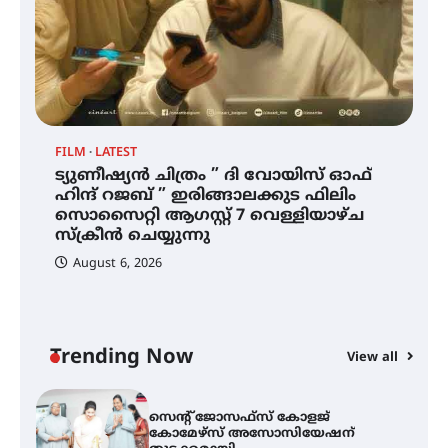
മില്ലി മീറ്റർ മഴ ലഭിച്ചു
ഐ.ഐ.ടി മദ്രാസ്സിൽ നിന്നും
ഡോക്ടറേറ്റ് – ഇരിങ്ങാലക്കുട
സ്വദേശി ആതിര എം കെ യുടെ
നേട്ടം പ്രതിസന്ധികളോട് പൊരുതി
FILM
LATEST
ട്യുണീഷ്യൻ ചിത്രം ” ദി വോയിസ് ഓഫ്
ഹിന്ദ് റജബ് ” ഇരിങ്ങാലക്കുട ഫിലിം
ട്യുണീഷ്യൻ ചിത്രം ” ദി വോയിസ്
ഓഫ് ഹിന്ദ് റജബ് ” ഇരിങ്ങാലക്കുട
സൊസൈറ്റി ആഗസ്റ്റ് 7 വെള്ളിയാഴ്ച
ഫിലിം സൊസൈറ്റി ആഗസ്റ്റ് 7
സ്‌ക്രീൻ ചെയ്യുന്നു
വെള്ളിയാഴ്ച സ്‌ക്രീൻ ചെയ്യുന്നു
August 6, 2026
സെന്റ് ജോസഫ്സ് കോളജ്
കോമേഴ്‌സ് അസോസിയേഷന്
തുടക്കമായി
Trending Now
View all
കോമേഴ്സ് എക്സ്പോയുമായി
എസ് എൻ ഹയർ സെക്കൻഡറി