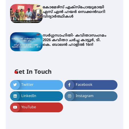
കോമേഴ്സ് എക്സ്പോയുമായി
എസ് എൻ ഹയർ സെക്കൻഡറി
വിദ്യാർത്ഥികൾ
സർഗ്ഗസാഹിതി- കവിതാസംഗമം
2026 കവിതാ ചർച്ച കാട്ടൂർ, ടി.
കെ. ബാലൻ ഹാളിൽ 16ന്
Get In Touch
Twitter
Facebook
LinkedIn
Instagram
YouTube