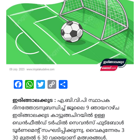
Facebook
WhatsApp
Twitter
Copy
Share
Link
ഇരിങ്ങാലക്കുട :
എ.ബി.വി.പി സ്ഥാപക
ദിനത്തോടനുബന്ധിച്ച് ജൂലൈ 9 ഞായറാഴ്ച
ഇരിങ്ങാലക്കുട കാട്ടുങ്ങചിറയിൽ ഉള്ള
ഡെൻഫീൽഡ് ടർഫിൽ സെവൻസ് ഫുട്ബോൾ
ടൂർണമെന്റ് സംഘടിപ്പിക്കുന്നു. വൈകുന്നേരം 3
30 മുതൽ 6 30 വരെയാണ് മത്സരങ്ങൾ.