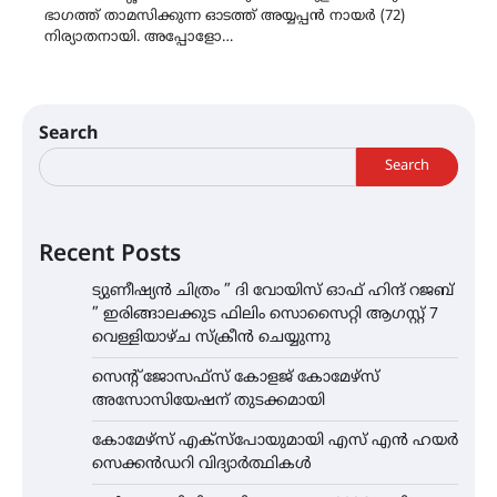
ഭാഗത്ത് താമസിക്കുന്ന ഓടത്ത് അയ്യപ്പൻ നായർ (72)
നിര്യാതനായി. അപ്പോളോ…
Search
Search
Recent Posts
ട്യുണീഷ്യൻ ചിത്രം ” ദി വോയിസ് ഓഫ് ഹിന്ദ് റജബ്
” ഇരിങ്ങാലക്കുട ഫിലിം സൊസൈറ്റി ആഗസ്റ്റ് 7
വെള്ളിയാഴ്ച സ്‌ക്രീൻ ചെയ്യുന്നു
സെന്റ് ജോസഫ്സ് കോളജ് കോമേഴ്‌സ്
അസോസിയേഷന് തുടക്കമായി
കോമേഴ്സ് എക്സ്പോയുമായി എസ് എൻ ഹയർ
സെക്കൻഡറി വിദ്യാർത്ഥികൾ