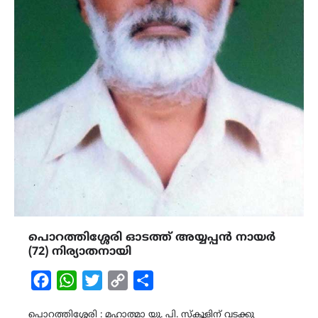
പൊറത്തിശ്ശേരി ഓടത്ത് അയ്യപ്പൻ നായർ
(72) നിര്യാതനായി
Facebook
WhatsApp
Twitter
Copy
Share
Link
പൊറത്തിശ്ശേരി : മഹാത്മാ യു. പി. സ്കൂളിന് വടക്കു