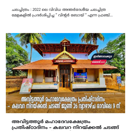
Link
ചലച്ചിത്രം : 2022 ലെ വിവിധ അന്തർദേശീയ ചലച്ചിത്ര
മേളകളിൽ പ്രദർശിപ്പിച്ച ” വിന്റർ ബോയ് ” എന്ന ഫ്രഞ്ച്…
അവിട്ടത്തൂർ മഹാദേവക്ഷേത്രം
പ്രതിഷ്‌ഠാദിനം – കലവറ നിറയ്ക്കൽ ചടങ്ങ്