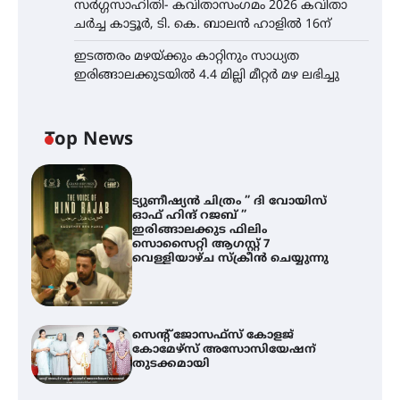
സർഗ്ഗസാഹിതി- കവിതാസംഗമം 2026 കവിതാ
ചർച്ച കാട്ടൂർ, ടി. കെ. ബാലൻ ഹാളിൽ 16ന്
ഇടത്തരം മഴയ്ക്കും കാറ്റിനും സാധ്യത
ഇരിങ്ങാലക്കുടയിൽ 4.4 മില്ലി മീറ്റർ മഴ ലഭിച്ചു
Top News
ട്യുണീഷ്യൻ ചിത്രം ” ദി വോയിസ്
ഓഫ് ഹിന്ദ് റജബ് ”
ഇരിങ്ങാലക്കുട ഫിലിം
സൊസൈറ്റി ആഗസ്റ്റ് 7
വെള്ളിയാഴ്ച സ്‌ക്രീൻ ചെയ്യുന്നു
സെന്റ് ജോസഫ്സ് കോളജ്
കോമേഴ്‌സ് അസോസിയേഷന്
തുടക്കമായി