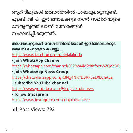
ആറ് ടീമുകൾ മത്സരത്തിൽ പങ്കെടുക്കുന്നുണ്ട്.
എ.ബി.വി.പി ഇരിങ്ങാലക്കുട നഗർ സമിതിയുടെ
നേതൃത്വത്തിലാണ് മത്സരങ്ങൾ
സംഘടിപ്പിക്കുന്നത്.
അപ്ഡേറ്റുകൾ വേഗത്തിലറിയാൻ ഇരിങ്ങാലക്കുട
ലൈവ് ഫോളോ ചെയ്യൂ …
https://www.facebook.com/irinjalakuda
▪
join WhatsApp Channel
https://whatsapp.com/channel/0029Va4ic6cBKfhytWZQed3O
▪
join WhatsApp News Group
https://chat.whatsapp.com/K3Ng4NRYDBR7baLXByhAEa
▪
subscribe YouTube channel
https://www.youtube.com/@irinjalakudanews
▪
follow Instagram
https://www.instagram.com/irinjalakudalive
Post Views:
792
Post
⟵
⟶