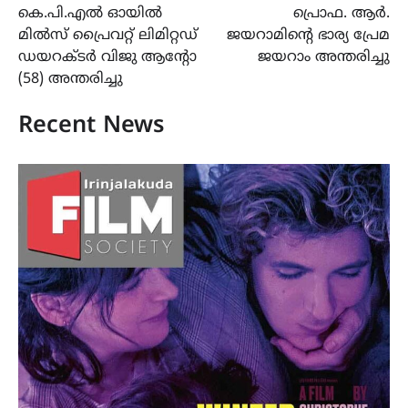
കെ.പി.എൽ ഓയിൽ
പ്രൊഫ. ആർ.
navigation
മിൽസ് പ്രൈവറ്റ് ലിമിറ്റഡ്
ജയറാമിന്‍റെ ഭാര്യ പ്രേമ
ഡയറക്ടർ വിജു ആന്റോ
ജയറാം അന്തരിച്ചു
(58) അന്തരിച്ചു
Recent News