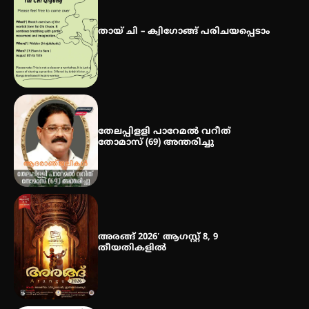
സ്വദേശി ആതിര എം കെ യുടെ
നേട്ടം പ്രതിസന്ധികളോട് പൊരുതി
തായ് ചി – ക്വിഗോങ്ങ് പരിചയപ്പെടാം
മെഡിക്കൽ ക്യാമ്പ്
തേലപ്പിളളി പാറേമൽ വറീത്
തോമാസ് (69) അന്തരിച്ചു
അരങ്ങ് 2026′ ആഗസ്റ്റ് 8, 9
തീയതികളിൽ