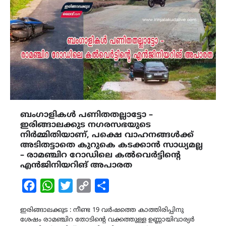
ബംഗാളികൾ പണിതതല്ലാട്ടോ –
ഇരിങ്ങാലക്കുട നഗരസഭയുടെ
നിർമ്മിതിയാണ്, പക്ഷെ വാഹനങ്ങൾക്ക്
അടിതട്ടാതെ കുറുകെ കടക്കാൻ സാധ്യമല്ല
– രാമഞ്ചിറ റോഡിലെ കൽവെർട്ടിന്റെ
എൻജിനിയറിങ് അപാരത
Facebook
WhatsApp
Twitter
Copy
Share
Link
ഇരിങ്ങാലക്കുട : നീണ്ട 19 വർഷത്തെ കാത്തിരിപ്പിനു
ശേഷം രാമഞ്ചിറ തോടിന്‍റെ വക്കത്തുള്ള ഉണ്ണായിവാര്യർ