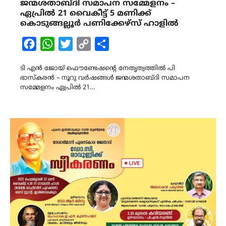
ജന്മശതാബ്ദി സമാപന സമ്മേളനം –
ഏപ്രിൽ 21 വൈകീട്ട് 5 മണിക്ക്
കൊടുങ്ങല്ലൂർ പണിക്കേഴ്‌സ് ഹാളിൽ
Facebook
WhatsApp
Twitter
Copy
Share
Link
ടി എൻ ജോയ് ഫൌണ്ടേഷന്റെ നേതൃത്വത്തില്‍ പി
ഭാസ്കരൻ – നൂറു വർഷങ്ങൾ ജന്മശതാബ്ദി സമാപന
സമ്മേളനം ഏപ്രിൽ 21…