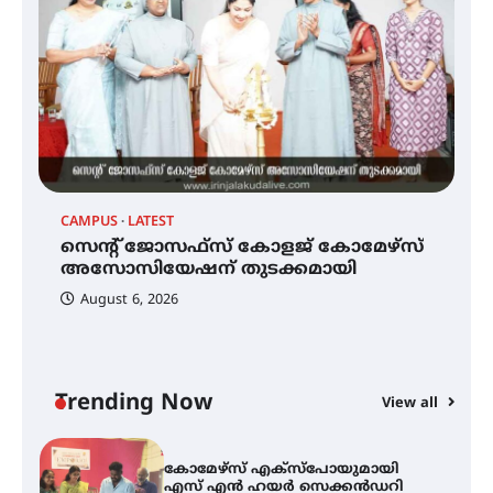
സ്വദേശി ആതിര എം കെ യുടെ
നേട്ടം പ്രതിസന്ധികളോട് പൊരുതി
മെഡിക്കൽ ക്യാമ്പ്
CAMPUS
LATEST
C
സെന്റ് ജോസഫ്സ് കോളജ്
കോമേഴ്‌സ് അസോസിയേഷന്
സെന്റ് ജോസഫ്സ് കോളജ് കോമേഴ്‌സ്
ക
തുടക്കമായി
അസോസിയേഷന് തുടക്കമായി
എ
വ
August 6, 2026
കോമേഴ്സ് എക്സ്പോയുമായി
എസ് എൻ ഹയർ സെക്കൻഡറി
വിദ്യാർത്ഥികൾ
Trending Now
View all
സർഗ്ഗസാഹിതി- കവിതാസംഗമം
2026 കവിതാ ചർച്ച കാട്ടൂർ, ടി. കെ.