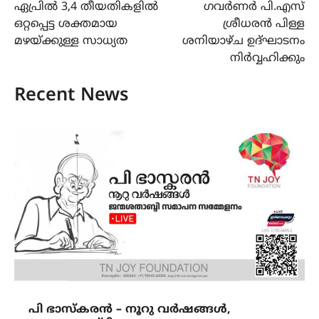
ഏപ്രിൽ 3,4 തീയതികളിൽ
ഗവർണർ പി.എസ്
ഒറ്റപ്പെട്ട ശക്തമായ
ശ്രീധരൻ പിള്ള
മഴയ്ക്കുള്ള സാധ്യത
ശനിയാഴ്ച ഉദ്ഘാടനം
നിർവ്വഹിക്കും
Recent News
പി ഭാസ്കരൻ – നൂറു വർഷങ്ങൾ,