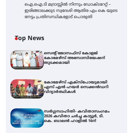
ഐ.ഐ.ടി മദ്രാസ്സിൽ നിന്നും ഡോക്ടറേറ്റ് –
ഇരിങ്ങാലക്കുട സ്വദേശി ആതിര എം കെ യുടെ
നേട്ടം പ്രതിസന്ധികളോട് പൊരുതി
Top News
സെന്റ് ജോസഫ്സ് കോളജ്
കോമേഴ്‌സ് അസോസിയേഷന്
തുടക്കമായി
കോമേഴ്സ് എക്സ്പോയുമായി
എസ് എൻ ഹയർ സെക്കൻഡറി
വിദ്യാർത്ഥികൾ
സർഗ്ഗസാഹിതി- കവിതാസംഗമം
2026 കവിതാ ചർച്ച കാട്ടൂർ, ടി.
കെ. ബാലൻ ഹാളിൽ 16ന്