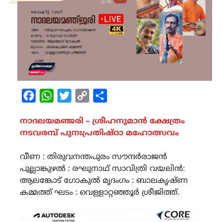
Facebook
WhatsApp
Twitter
Copy
Share
Link
നാദലയമഞ്ജരി – ശ്രീഹനുമാൻ ക്ഷേത്രം
നടവരമ്പ് പുനഃപ്രതിഷ്ഠാ മഹോത്സവം
വീണ : തിരുവനന്തപുരം സൗന്ദർരാജൻ
പുല്ലാങ്കുഴൽ : രഘുനാഥ് സാവിത്രി വയലിൻ:
ആലങ്കോട് ഗോകുൽ മൃദംഗം : ബാലകൃഷ്‌ണ
കമ്മത്ത് ഘടം : വെള്ളാറ്റഞ്ഞൂർ ശ്രീജിത്ത്.