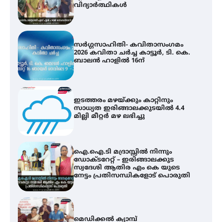
ബാലൻ ഹാളിൽ 16ന്
ഇടത്തരം മഴയ്ക്കും കാറ്റിനും
സാധ്യത ഇരിങ്ങാലക്കുടയിൽ 4.4
മില്ലി മീറ്റർ മഴ ലഭിച്ചു
ഐ.ഐ.ടി മദ്രാസ്സിൽ നിന്നും
ഡോക്ടറേറ്റ് – ഇരിങ്ങാലക്കുട
സ്വദേശി ആതിര എം കെ യുടെ
നേട്ടം പ്രതിസന്ധികളോട് പൊരുതി
മെഡിക്കൽ ക്യാമ്പ്
സെന്റ് ജോസഫ്സ് കോളജ്
കോമേഴ്‌സ് അസോസിയേഷന്