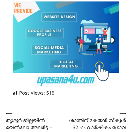
Post Views:
516
Post
⟵
⟶
തൃശൂർ ജില്ലയിൽ
ശാന്തിനികേതൻ സ്കൂൾ
navigation
യെൽലോ അലർട്ട് –
32 -ാം വാർഷികം ഗോവ