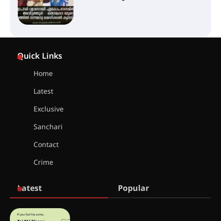
തുടക്കമായി
കോമേഴ്സ് എക്സ്പോയുമായി
എസ് എൻ ഹയർ സെക്കൻഡറി
Quick Links
വിദ്യാർത്ഥികൾ
Home
Latest
സർഗ്ഗസാഹിതി- കവിതാസംഗമം
2026 കവിതാ ചർച്ച കാട്ടൂർ, ടി. കെ.
Exclusive
ബാലൻ ഹാളിൽ 16ന്
Sanchari
Contact
ഇടത്തരം മഴയ്ക്കും കാറ്റിനും
Crime
സാധ്യത ഇരിങ്ങാലക്കുടയിൽ 4.4
മില്ലി മീറ്റർ മഴ ലഭിച്ചു
Latest
Popular
ഐ.ഐ.ടി മദ്രാസ്സിൽ നിന്നും
ഡോക്ടറേറ്റ് – ഇരിങ്ങാലക്കുട