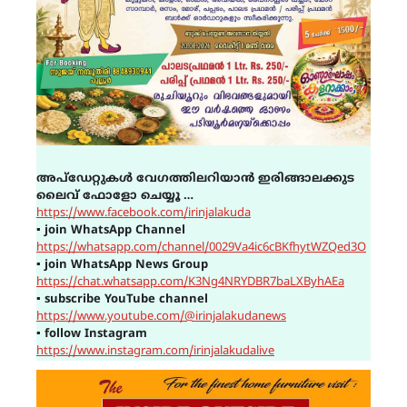
അപ്ഡേറ്റുകൾ വേഗത്തിലറിയാൻ ഇരിങ്ങാലക്കുട
ലൈവ് ഫോളോ ചെയ്യൂ …
https://www.facebook.com/irinjalakuda
▪
join WhatsApp Channel
https://whatsapp.com/channel/0029Va4ic6cBKfhytWZQed3O
▪
join WhatsApp News Group
https://chat.whatsapp.com/K3Ng4NRYDBR7baLXByhAEa
▪
subscribe YouTube channel
https://www.youtube.com/@irinjalakudanews
▪
follow Instagram
https://www.instagram.com/irinjalakudalive