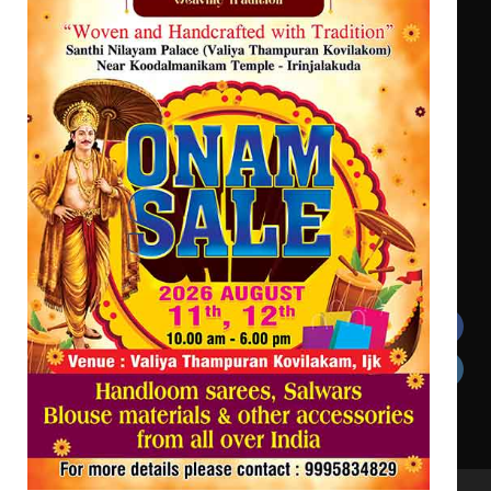
സർഗ്ഗസാഹിതി- കവിതാസംഗമം 2026
കവിതാ ചർച്ച കാട്ടൂർ, ടി. കെ.
ബാലൻ ഹാളിൽ 16ന്
ഇടത്തരം മഴയ്ക്കും കാറ്റിനും
സാധ്യത ഇരിങ്ങാലക്കുടയിൽ 4.4
മില്ലി മീറ്റർ മഴ ലഭിച്ചു
Get In Touch
Twitter
Facebook
LinkedIn
Instagram
YouTube