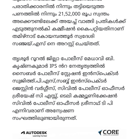
പരാതിക്കാരനിൽ നിന്നും തട്ടിയെടുത്ത
പണത്തിൽ നിന്നും 21,52,000 രൂപ സ്വന്തം
അക്കൌണ്ടിലേക്ക് അയച്ച് വാങ്ങി പ്രതികൾക്ക്
എടുത്തുനൽകി കമ്മീഷൻ കൈപറ്റിയതിനാണ്
തമിഴ്നാട് കോയമ്പത്തൂർ സ്വദേശി
സഞ്ജയ്.എസ് നെ അറസ്റ്റ് ചെയ്തത്.
തൃശൂർ റൂറൽ ജില്ലാ പോലീസ് മേധാവി ബി.
കൃഷ്ണകുമാർ IPS ൻറ നേതൃത്വത്തിൽ
സൈബർ പോലീസ് സ്റ്റേഷൻ ഇൻസ്പെക്ടർ
സുജിത്ത്.പി.എസ്,സബ്ബ് ഇൻസ്പെക്ടർ
ജെസ്റ്റിൻ വർഗ്ഗീസ്, സിവിൽ പോലീസ് ഓഫീസർ
ശ്രീയേഷ് സി എസ്സ്, ടെലി കമ്മ്യൂണിക്കേഷൻ
സിവിൽ പോലീസ് ഓഫീസർ ശ്രീനാഥ് ടി പി
എന്നിവരാണ് അന്വേഷണ
സംഘത്തിലുണ്ടായിരുന്നത്.