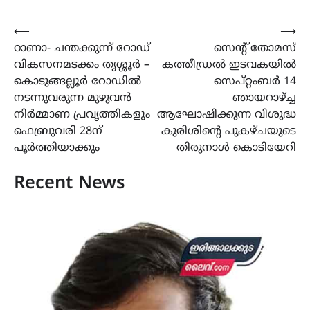
Post
⟵
⟶
ഠാണാ- ചന്തക്കുന്ന് റോഡ്
സെന്റ് തോമസ്
navigation
വികസനമടക്കം തൃശ്ശൂർ –
കത്തീഡ്രൽ ഇടവകയിൽ
കൊടുങ്ങല്ലൂർ റോഡിൽ
സെപ്റ്റംബർ 14
നടന്നുവരുന്ന മുഴുവൻ
ഞായറാഴ്ച്ച
നിർമ്മാണ പ്രവൃത്തികളും
ആഘോഷിക്കുന്ന വിശുദ്ധ
ഫെബ്രുവരി 28ന്
കുരിശിൻ്റെ പുകഴ്‌ചയുടെ
പൂർത്തിയാക്കും
തിരുനാൾ കൊടിയേറി
Recent News