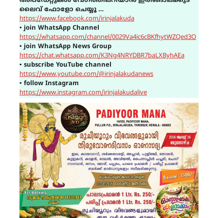
അപ്ഡേറ്റുകൾ വേഗത്തിലറിയാൻ ഇരിങ്ങാലക്കുട
ലൈവ് ഫോളോ ചെയ്യൂ …
https://www.facebook.com/irinjalakuda
▪
join WhatsApp Channel
https://whatsapp.com/channel/0029Va4ic6cBKfhytWZQed3O
▪
join WhatsApp News Group
https://chat.whatsapp.com/K3Ng4NRYDBR7baLXByhAEa
▪
subscribe YouTube channel
https://www.youtube.com/@irinjalakudanews
▪
follow Instagram
https://www.instagram.com/irinjalakudalive