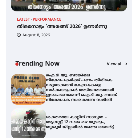
തിരനോട്ടം ‘അരങ്ങ് 2026’ ഉണർന്നു
LATEST
PERFORMANCE
EX
തിരനോട്ടം ‘അരങ്ങ് 2026’ ഉണർന്നു
ഐ
പ
August 8, 2026
ി
ക
ഐ.ടി.യു. ബാങ്കിലെ
ഇ
നിക്ഷേപകർക്ക് പണം തിരികെ
ലഭ്യമാക്കാൻ കേന്ദ്ര-കേരള
ന
സർക്കാരുകൾ അടിയന്തരമായി
ഇടപെടണമെന്ന് ഐ.ടി.യു. ബാങ്ക്
Trending Now
View all
നിക്ഷേപക സംരക്ഷണ സമിതി
ശക്തമായ കാറ്റിന് സാധ്യത –
ആഗസ്റ്റ് 12 വരെ മഴ തുടരും,
തൃശൂർ ജില്ലയിൽ മഞ്ഞ അലർട്ട്
ശക്തമായ മഴ തുടരുന്നു – തൃശൂർ
ജില്ലയിൽ എല്ലാ വിദ്യാഭ്യാസ
സ്ഥാപനങ്ങൾക്കും ശനിയാഴ്ച
അവധി