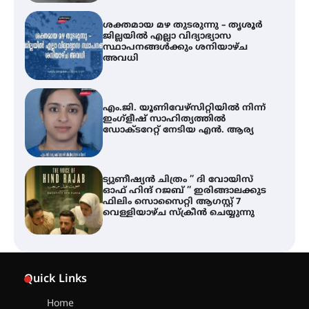
എം.ജി. യൂണിവേഴ്‌സിറ്റിയിൽ നിന്ന്
ഇംഗ്ളീഷ് സാഹിത്യത്തിൽ
ഡോക്ടറേറ്റ് നേടിയ എൻ. ആര്യ
ട്യുണീഷ്യൻ ചിത്രം ” ദി വോയിസ്
ഓഫ് ഹിന്ദ് റജബ് ” ഇരിങ്ങാലക്കുട
ഫിലിം സൊസൈറ്റി ആഗസ്റ്റ് 7
വെള്ളിയാഴ്ച സ്‌ക്രീൻ ചെയ്യുന്നു
തിരനോട്ടം ‘അരങ്ങ് 2026’ ഉണർന്നു
ഐ.ടി.യു. ബാങ്കിലെ
നിക്ഷേപകർക്ക് പണം തിരികെ
ലഭ്യമാക്കാൻ കേന്ദ്ര-കേരള
Quick Links
സർക്കാരുകൾ അടിയന്തരമായി
ഇടപെടണമെന്ന് ഐ.ടി.യു. ബാങ്ക്
നിക്ഷേപക സംരക്ഷണ സമിതി
Home