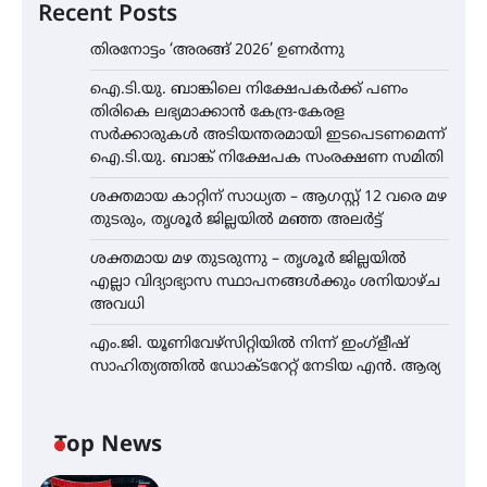
Recent Posts
തിരനോട്ടം ‘അരങ്ങ് 2026’ ഉണർന്നു
ഐ.ടി.യു. ബാങ്കിലെ നിക്ഷേപകർക്ക് പണം
തിരികെ ലഭ്യമാക്കാൻ കേന്ദ്ര-കേരള
സർക്കാരുകൾ അടിയന്തരമായി ഇടപെടണമെന്ന്
ഐ.ടി.യു. ബാങ്ക് നിക്ഷേപക സംരക്ഷണ സമിതി
ശക്തമായ കാറ്റിന് സാധ്യത – ആഗസ്റ്റ് 12 വരെ മഴ
തുടരും, തൃശൂർ ജില്ലയിൽ മഞ്ഞ അലർട്ട്
ശക്തമായ മഴ തുടരുന്നു – തൃശൂർ ജില്ലയിൽ
എല്ലാ വിദ്യാഭ്യാസ സ്ഥാപനങ്ങൾക്കും ശനിയാഴ്ച
അവധി
എം.ജി. യൂണിവേഴ്‌സിറ്റിയിൽ നിന്ന് ഇംഗ്ളീഷ്
സാഹിത്യത്തിൽ ഡോക്ടറേറ്റ് നേടിയ എൻ. ആര്യ
Top News