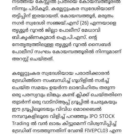
നടത്തിയ കേസ്സിൽ പ്രതിയെ കോയമ്പത്തൂരിൽ
നിന്നും പിടികൂടി. കല്ലേറ്റുംകര സ്വദേശിയാണ്
തട്ടിപ്പിന് ഇരയായത്. കോയമ്പത്തൂർ, മരുതം
നഗർ സ്വദേശി സഞ്ജയ്.എസ് (26) എന്നയാളെ
തൃശ്ശൂർ റൂറൽ ജില്ലാ പോലീസ് മേധാവി
ബി.കൃഷ്ണകുമാർ ഐ.പി.എസ്. ന്റെ
നേതൃത്വത്തിലുള്ള തൃശ്ശൂർ റൂറൽ സൈബർ
പോലീസ് സംഘം കോയമ്പത്തൂരിൽ നിന്നുമാണ്
അറസ്റ്റ് ചെയ്തത്.
കല്ലേറ്റുംകര സ്വദേശിയായ പരാതിക്കാരൻ
ട്രേഡിങ്ങ്നെ സംബന്ധിച്ച് ഗൂഗിളിൽ സർച്ച്
ചെയ്ത സമയം ഉയർന്ന ലാഭവിഹിതം തരുന്ന
ഒരു പരസ്യവും ലിങ്കും കണ്ട് ക്ലിക്ക് ചെയ്തതിനെ
തുടർന്ന് ഒരു വാട്സ്ആപ്പ് ഗ്രൂപ്പിൽ ചേരുകയും
ഈ ഗ്രൂപ്പിലൂടെയും വിവിധ മൊബൈൽ
നമ്പറുകളിലൂടെ വിളിച്ച് പറഞ്ഞും IPO STOCK
Trading ൽ വൻ ലാഭം കിട്ടുമെന്ന് വിശ്വസിപ്പിച്ച്
ട്രേഡിങ് നടത്തുന്നതിന് വേണ്ടി FIVEPCL03 എന്ന