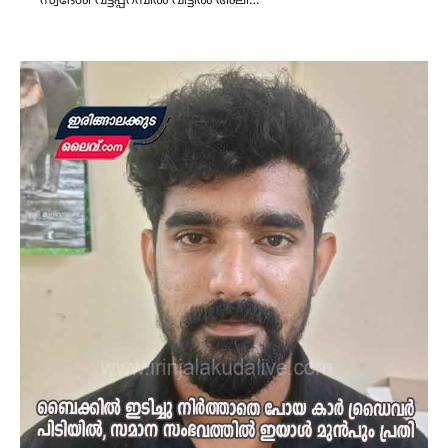
സ്വദേശി വട്ടപ്പറമ്പില്‍ വീട്ടില്‍ അലി…