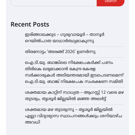
Search
Recent Posts
ഇരിങ്ങാലക്കുട – ഗുരുവായൂർ – താനൂർ
റെയിൽപാത യാഥാർത്ഥ്യമാകുന്നു
തിരനോട്ടം ‘അരങ്ങ് 2026’ ഉണർന്നു
ഐ.ടി.യു. ബാങ്കിലെ നിക്ഷേപകർക്ക് പണം
തിരികെ ലഭ്യമാക്കാൻ കേന്ദ്ര-കേരള
സർക്കാരുകൾ അടിയന്തരമായി ഇടപെടണമെന്ന്
ഐ.ടി.യു. ബാങ്ക് നിക്ഷേപക സംരക്ഷണ സമിതി
ശക്തമായ കാറ്റിന് സാധ്യത – ആഗസ്റ്റ് 12 വരെ മഴ
തുടരും, തൃശൂർ ജില്ലയിൽ മഞ്ഞ അലർട്ട്
ശക്തമായ മഴ തുടരുന്നു – തൃശൂർ ജില്ലയിൽ
എല്ലാ വിദ്യാഭ്യാസ സ്ഥാപനങ്ങൾക്കും ശനിയാഴ്ച
അവധി