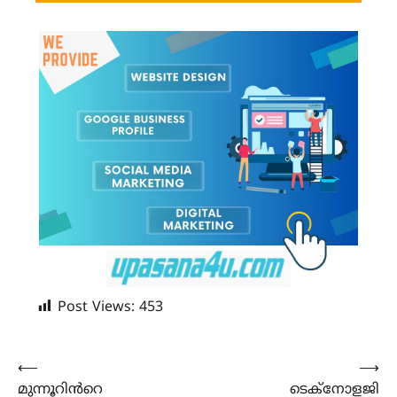
Post Views:
453
Post
⟵
⟶
മുന്നൂറിൻറെ
ടെക്നോളജി