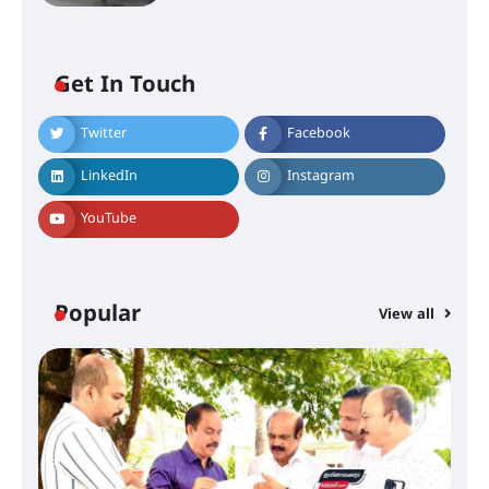
തിരനോട്ടം ‘അരങ്ങ് 2026’ ഉണർന്നു
Get In Touch
ഐ.ടി.യു. ബാങ്കിലെ
നിക്ഷേപകർക്ക് പണം തിരികെ
Twitter
Facebook
ലഭ്യമാക്കാൻ കേന്ദ്ര-കേരള
സർക്കാരുകൾ അടിയന്തരമായി
ഇടപെടണമെന്ന് ഐ.ടി.യു. ബാങ്ക്
LinkedIn
Instagram
നിക്ഷേപക സംരക്ഷണ സമിതി
YouTube
ശക്തമായ കാറ്റിന് സാധ്യത –
ആഗസ്റ്റ് 12 വരെ മഴ തുടരും,
തൃശൂർ ജില്ലയിൽ മഞ്ഞ അലർട്ട്
Popular
View all
ശക്തമായ മഴ തുടരുന്നു – തൃശൂർ
ജില്ലയിൽ എല്ലാ വിദ്യാഭ്യാസ
സ്ഥാപനങ്ങൾക്കും ശനിയാഴ്ച
അവധി