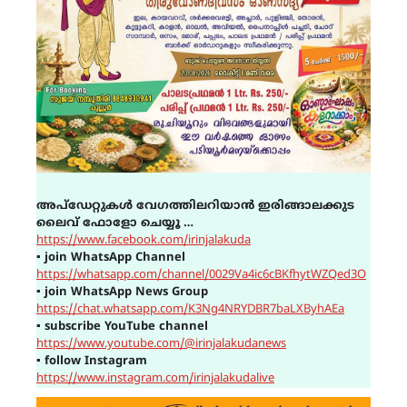
അപ്ഡേറ്റുകൾ വേഗത്തിലറിയാൻ ഇരിങ്ങാലക്കുട
ലൈവ് ഫോളോ ചെയ്യൂ …
https://www.facebook.com/irinjalakuda
▪
join WhatsApp Channel
https://whatsapp.com/channel/0029Va4ic6cBKfhytWZQed3O
▪
join WhatsApp News Group
https://chat.whatsapp.com/K3Ng4NRYDBR7baLXByhAEa
▪
subscribe YouTube channel
https://www.youtube.com/@irinjalakudanews
▪
follow Instagram
https://www.instagram.com/irinjalakudalive