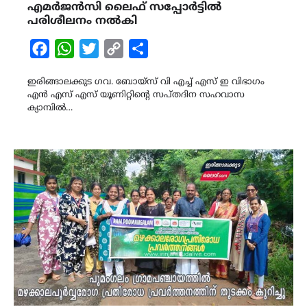
എമർജൻസി ലൈഫ് സപ്പോർട്ടിൽ
പരിശീലനം നൽകി
Facebook
WhatsApp
Twitter
Copy
Share
Link
ഇരിങ്ങാലക്കുട ഗവ. ബോയ്സ് വി എച്ച് എസ് ഇ വിഭാഗം
എൻ എസ് എസ് യൂണിറ്റിന്റെ സപ്തദിന സഹവാസ
ക്യാമ്പിൽ…