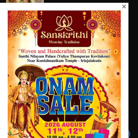
എം.ജി. യൂണിവേഴ്‌സിറ്റിയിൽ നിന്ന്
×
ഇംഗ്ളീഷ് സാഹിത്യത്തിൽ
ഡോക്ടറേറ്റ് നേടിയ എൻ. ആര്യ
സെന്റ് ജോസഫ്സ് കോളജ്
കോമേഴ്‌സ് അസോസിയേഷന്
തുടക്കമായി
കോമേഴ്സ് എക്സ്പോയുമായി എസ്
എൻ ഹയർ സെക്കൻഡറി
വിദ്യാർത്ഥികൾ
സർഗ്ഗസാഹിതി- കവിതാസംഗമം 2026
കവിതാ ചർച്ച കാട്ടൂർ, ടി. കെ.
ബാലൻ ഹാളിൽ 16ന്
Get In Touch
Twitter
Facebook