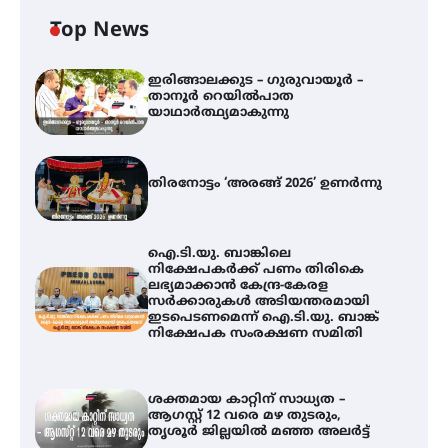
Top News
ഇരിങ്ങാലക്കുട – ഗുരുവായൂർ –
താനൂർ റെയിൽപാത
യാഥാർത്ഥ്യമാകുന്നു
തിരനോട്ടം ‘അരങ്ങ് 2026’ ഉണർന്നു
ഐ.ടി.യു. ബാങ്കിലെ
നിക്ഷേപകർക്ക് പണം തിരികെ
ലഭ്യമാക്കാൻ കേന്ദ്ര-കേരള
സർക്കാരുകൾ അടിയന്തരമായി
ഇടപെടണമെന്ന് ഐ.ടി.യു. ബാങ്ക്
നിക്ഷേപക സംരക്ഷണ സമിതി
ശക്തമായ കാറ്റിന് സാധ്യത –
ആഗസ്റ്റ് 12 വരെ മഴ തുടരും,
തൃശൂർ ജില്ലയിൽ മഞ്ഞ അലർട്ട്