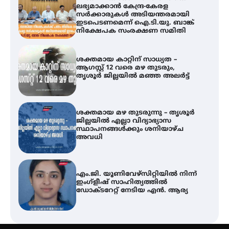
ശക്തമായ കാറ്റിന് സാധ്യത –
ആഗസ്റ്റ് 12 വരെ മഴ തുടരും,
തൃശൂർ ജില്ലയിൽ മഞ്ഞ അലർട്ട്
ശക്തമായ മഴ തുടരുന്നു – തൃശൂർ
ജില്ലയിൽ എല്ലാ വിദ്യാഭ്യാസ
സ്ഥാപനങ്ങൾക്കും ശനിയാഴ്ച
അവധി
എം.ജി. യൂണിവേഴ്‌സിറ്റിയിൽ നിന്ന്
ഇംഗ്ളീഷ് സാഹിത്യത്തിൽ
ഡോക്ടറേറ്റ് നേടിയ എൻ. ആര്യ
ഇരിങ്ങാലക്കുട – ഗുരുവായൂർ –
താനൂർ റെയിൽപാത
യാഥാർത്ഥ്യമാകുന്നു