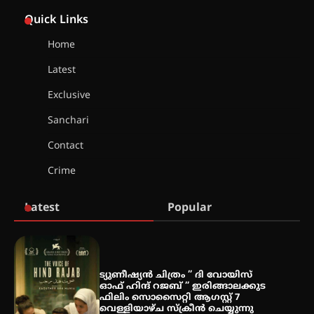
തിരനോട്ടം ‘അരങ്ങ് 2026’ ഉണർന്നു
Quick Links
Home
ഐ.ടി.യു. ബാങ്കിലെ
Latest
നിക്ഷേപകർക്ക് പണം തിരികെ
ലഭ്യമാക്കാൻ കേന്ദ്ര-കേരള
Exclusive
സർക്കാരുകൾ അടിയന്തരമായി
ഇടപെടണമെന്ന് ഐ.ടി.യു. ബാങ്ക്
Sanchari
നിക്ഷേപക സംരക്ഷണ സമിതി
Contact
ശക്തമായ കാറ്റിന് സാധ്യത –
Crime
ആഗസ്റ്റ് 12 വരെ മഴ തുടരും,
തൃശൂർ ജില്ലയിൽ മഞ്ഞ അലർട്ട്
Latest
Popular
ശക്തമായ മഴ തുടരുന്നു – തൃശൂർ
ജില്ലയിൽ എല്ലാ വിദ്യാഭ്യാസ
സ്ഥാപനങ്ങൾക്കും ശനിയാഴ്ച
അവധി
ട്യുണീഷ്യൻ ചിത്രം ” ദി വോയിസ്
ഓഫ് ഹിന്ദ് റജബ് ” ഇരിങ്ങാലക്കുട
ഫിലിം സൊസൈറ്റി ആഗസ്റ്റ് 7
വെള്ളിയാഴ്ച സ്‌ക്രീൻ ചെയ്യുന്നു