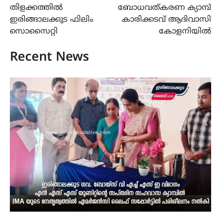
navigation
തിളക്കത്തിൽ
ബോധവത്കരണ ക്യാമ്പ്
ഇരിങ്ങാലക്കുട ഫിലിം
കാരിക്കടവ് ആദിവാസി
സൊസൈറ്റി
കോളനിയിൽ
Recent News