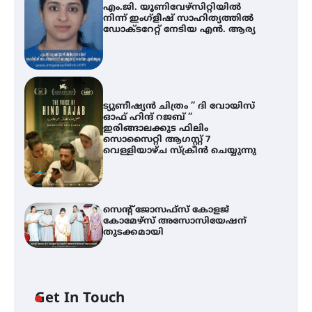
എം.ജി. യൂണിവേഴ്‌സിറ്റിയിൽ
നിന്ന് ഇംഗ്ളീഷ് സാഹിത്യത്തിൽ
ഡോക്ടറേറ്റ് നേടിയ എൻ. ആര്യ
ട്യുണീഷ്യൻ ചിത്രം ” ദി വോയിസ്
ഓഫ് ഹിന്ദ് റജബ് ”
ഇരിങ്ങാലക്കുട ഫിലിം
സൊസൈറ്റി ആഗസ്റ്റ് 7
വെള്ളിയാഴ്ച സ്‌ക്രീൻ ചെയ്യുന്നു
സെന്റ് ജോസഫ്സ് കോളജ്
കോമേഴ്‌സ് അസോസിയേഷന്
തുടക്കമായി
എം.ജി. യൂണിവേഴ്‌സിറ്റിയിൽ നിന്ന്
ഇംഗ്ളീഷ് സാഹിത്യത്തിൽ
ഡോക്ടറേറ്റ് നേടിയ എൻ. ആര്യ
Get In Touch