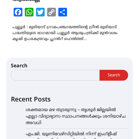
Facebook
WhatsApp
Twitter
Copy
Share
Link
പുല്ലൂർ : മുരിയാട് ഗ്രാമപഞ്ചായത്തിന്റെ ഗ്രീൻ മുരിയാട്
പദ്ധതിയുടെ ഭാഗമായി പുല്ലൂർ ആശുപത്രിക്ക് മുൻവശം
കൃഷി ഉപകേന്ദ്രവും പ്ലാൻറ് ഹെൽത്ത്…
Search
Search
Recent Posts
ശക്തമായ മഴ തുടരുന്നു – തൃശൂർ ജില്ലയിൽ
എല്ലാ വിദ്യാഭ്യാസ സ്ഥാപനങ്ങൾക്കും ശനിയാഴ്ച
അവധി
എം.ജി. യൂണിവേഴ്‌സിറ്റിയിൽ നിന്ന് ഇംഗ്ളീഷ്