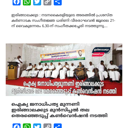
Facebook
WhatsApp
Twitter
Copy
Share
Link
ഇരിങ്ങാലക്കുട : നടനകൈരളിയുടെ അരങ്ങിൽ പ്രശസ്ത
കർണാടക സംഗീതജ്ഞ ധരിണി വീരരാഘവൻ ജൂലൈ 21-
ന് വൈകുന്നേരം 6.30-ന് സംഗീതക്കച്ചേരി നടത്തുന്നു.…
ഐക്യ ജനാധിപത്യ മുന്നണി
ഇരിങ്ങാലക്കുട മുൻസിപ്പൽ തല
തെരഞ്ഞെടുപ്പ് കൺവെൻഷൻ നടത്തി
Facebook
WhatsApp
Twitter
Copy
Share