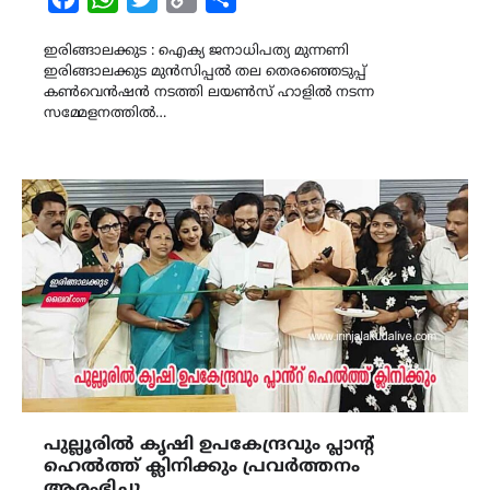
Link
ഇരിങ്ങാലക്കുട : ഐക്യ ജനാധിപത്യ മുന്നണി
ഇരിങ്ങാലക്കുട മുൻസിപ്പൽ തല തെരഞ്ഞെടുപ്പ്
കൺവെൻഷൻ നടത്തി ലയൺസ് ഹാളിൽ നടന്ന
സമ്മേളനത്തിൽ…
പുല്ലൂരിൽ കൃഷി ഉപകേന്ദ്രവും പ്ലാൻ്റ്
ഹെൽത്ത് ക്ലിനിക്കും പ്രവർത്തനം
ആരംഭിച്ചു