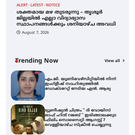
ALERT
LATEST
NOTICE
ശക്തമായ മഴ തുടരുന്നു – തൃശൂർ
്
ശക്തമായ മഴ തുടരുന്നു – തൃശൂർ
ജില്ലയിൽ എല്ലാ വിദ്യാഭ്യാസ
ജില്ലയിൽ എല്ലാ വിദ്യാഭ്യാസ
സ്ഥാപനങ്ങൾക്കും ശനിയാഴ്ച
സ്ഥാപനങ്ങൾക്കും ശനിയാഴ്ച അവധി
അവധി
August 7, 2026
എം.ജി. യൂണിവേഴ്‌സിറ്റിയിൽ നിന്ന്
ഇംഗ്ളീഷ് സാഹിത്യത്തിൽ
ഡോക്ടറേറ്റ് നേടിയ എൻ. ആര്യ
Trending Now
View all
ട്യുണീഷ്യൻ ചിത്രം ” ദി വോയിസ്
A
ഓഫ് ഹിന്ദ് റജബ് ” ഇരിങ്ങാലക്കുട
എ
ഫിലിം സൊസൈറ്റി ആഗസ്റ്റ് 7
ഇ
വെള്ളിയാഴ്ച സ്‌ക്രീൻ ചെയ്യുന്നു
ന
സെന്റ് ജോസഫ്സ് കോളജ്
കോമേഴ്‌സ് അസോസിയേഷന്
തുടക്കമായി