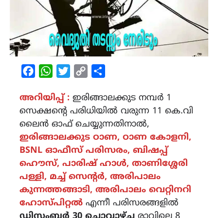
Facebook
WhatsApp
Twitter
Copy
Share
Link
അറിയിപ്പ് :
ഇരിങ്ങാലക്കുട നമ്പർ 1
സെക്ഷന്റെ പരിധിയിൽ വരുന്ന 11 കെ.വി
ലൈൻ ഓഫ് ചെയ്യുന്നതിനാൽ,
ഇരിങ്ങാലക്കുട ഠാണ, ഠാണ കോളനി,
BSNL ഓഫീസ് പരിസരം, ബിഷപ്പ്
ഹൌസ്, പാരിഷ് ഹാൾ, താണിശ്ശേരി
പള്ളി, മച്ച് സെന്റർ, അരിപാലം
കുന്നത്തങ്ങാടി, അരിപാലം വെറ്റിനറി
ഹോസ്പിറ്റൽ
എന്നീ പരിസരങ്ങളിൽ
ഡിസംബർ 30 ചൊവാഴ്ച
രാവിലെ 8