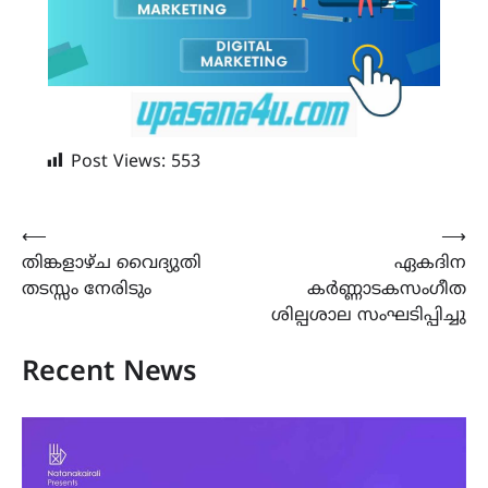
Post Views:
553
Post
⟵
⟶
തിങ്കളാഴ്ച വൈദ്യുതി
ഏകദിന
navigation
തടസ്സം നേരിടും
കർണ്ണാടകസംഗീത
ശില്പശാല സംഘടിപ്പിച്ചു
Recent News