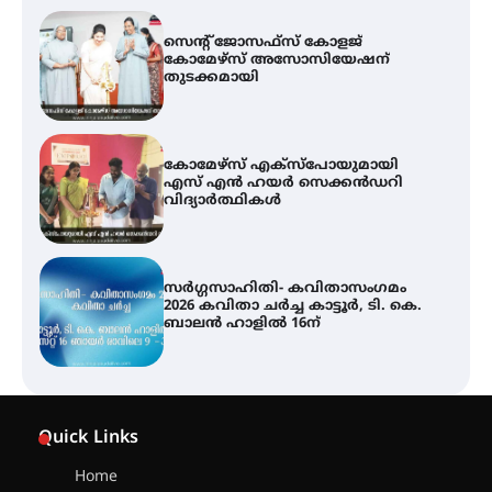
കോമേഴ്സ് എക്സ്പോയുമായി
എസ് എൻ ഹയർ സെക്കൻഡറി
വിദ്യാർത്ഥികൾ
സർഗ്ഗസാഹിതി- കവിതാസംഗമം
2026 കവിതാ ചർച്ച കാട്ടൂർ, ടി. കെ.
ബാലൻ ഹാളിൽ 16ന്
ശക്തമായ മഴ തുടരുന്നു – തൃശൂർ
ജില്ലയിൽ എല്ലാ വിദ്യാഭ്യാസ
സ്ഥാപനങ്ങൾക്കും ശനിയാഴ്ച
അവധി
എം.ജി. യൂണിവേഴ്‌സിറ്റിയിൽ നിന്ന്
ഇംഗ്ളീഷ് സാഹിത്യത്തിൽ
Quick Links
ഡോക്ടറേറ്റ് നേടിയ എൻ. ആര്യ
Home