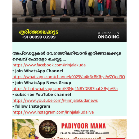
അപ്ഡേറ്റുകൾ വേഗത്തിലറിയാൻ ഇരിങ്ങാലക്കുട
ലൈവ് ഫോളോ ചെയ്യൂ …
https://www.facebook.com/irinjalakuda
▪
join WhatsApp Channel
https://whatsapp.com/channel/0029Va4ic6cBKfhytWZQed3O
▪
join WhatsApp News Group
https://chat.whatsapp.com/K3Ng4NRYDBR7baLXByhAEa
▪
subscribe YouTube channel
https://www.youtube.com/@irinjalakudanews
▪
follow Instagram
https://www.instagram.com/irinjalakudalive