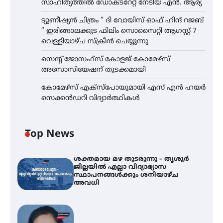
സാഹിത്യത്തിൽ ഡോക്ടറേറ്റ് നേടിയ എൻ. ആര്യ
ട്യുണീഷ്യൻ ചിത്രം ” ദി വോയിസ് ഓഫ് ഹിന്ദ് റജബ്
” ഇരിങ്ങാലക്കുട ഫിലിം സൊസൈറ്റി ആഗസ്റ്റ് 7
വെള്ളിയാഴ്ച സ്‌ക്രീൻ ചെയ്യുന്നു
സെന്റ് ജോസഫ്സ് കോളജ് കോമേഴ്‌സ്
അസോസിയേഷന് തുടക്കമായി
കോമേഴ്സ് എക്സ്പോയുമായി എസ് എൻ ഹയർ
സെക്കൻഡറി വിദ്യാർത്ഥികൾ
Top News
ശക്തമായ മഴ തുടരുന്നു – തൃശൂർ
ജില്ലയിൽ എല്ലാ വിദ്യാഭ്യാസ
സ്ഥാപനങ്ങൾക്കും ശനിയാഴ്ച
അവധി