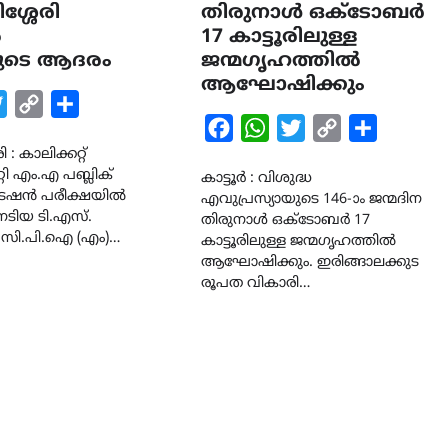
്ശേരി
തിരുനാൾ ഒക്ടോബർ
ൽ
17 കാട്ടൂരിലുള്ള
ിയുടെ ആദരം
ജന്മഗൃഹത്തിൽ
ആഘോഷിക്കും
k
tsApp
Twitter
Copy
Share
Facebook
WhatsApp
Twitter
Copy
Share
Link
: കാലിക്കറ്റ്
Link
റി എം.എ പബ്ലിക്
കാട്ടൂർ : വിശുദ്ധ
്രേഷൻ പരീക്ഷയിൽ
എവുപ്രസ്യായുടെ 146-ാം ജന്മദിന
 നേടിയ ടി.എസ്.
തിരുനാൾ ഒക്ടോബർ 17
LATEST
LITERATURE
് സി.പി.ഐ (എം)…
കാട്ടൂരിലുള്ള ജന്മഗൃഹത്തിൽ
സർഗ്ഗസാഹിതി-
ആഘോഷിക്കും. ഇരിങ്ങാലക്കുട
കവിതാസംഗമം 2026 കവിത
രൂപത വികാരി…
ചർച്ച കാട്ടൂർ, ടി. കെ. ബാല
ഹാളിൽ 16ന്
August 6, 2026