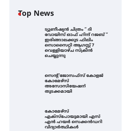
Top News
ട്യുണീഷ്യൻ ചിത്രം ” ദി
വോയിസ് ഓഫ് ഹിന്ദ് റജബ് ”
ഇരിങ്ങാലക്കുട ഫിലിം
സൊസൈറ്റി ആഗസ്റ്റ് 7
വെള്ളിയാഴ്ച സ്‌ക്രീൻ
ചെയ്യുന്നു
സെന്റ് ജോസഫ്സ് കോളജ്
കോമേഴ്‌സ്
അസോസിയേഷന്
തുടക്കമായി
കോമേഴ്സ്
എക്സ്പോയുമായി എസ്
എൻ ഹയർ സെക്കൻഡറി
വിദ്യാർത്ഥികൾ