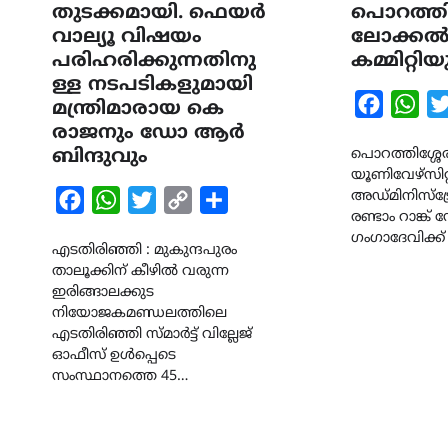
തുടക്കമായി. ഫെയർ
പൊറത്തിശ
വാല്യൂ വിഷയം
ലോക്ക
പരിഹരിക്കുന്നതിനു
കമ്മിറ്റ
ള്ള നടപടികളുമായി
Faceboo
Wha
മന്ത്രിമാരായ കെ
രാജനും ഡോ ആർ
ബിന്ദുവും
പൊറത്തിശ്ശേരി 
യൂണിവേഴ്സിറ്
അഡ്മിനിസ്ട
Facebook
WhatsApp
Twitter
Copy
Share
രണ്ടാം റാങ്ക്
Link
ഗംഗാദേവിക്ക
എടതിരിഞ്ഞി : മുകുന്ദപുരം
താലൂക്കിന് കീഴിൽ വരുന്ന
ഇരിങ്ങാലക്കുട
നിയോജകമണ്ഡലത്തിലെ
എടതിരിഞ്ഞി സ്മാർട്ട് വില്ലേജ്
ഓഫീസ് ഉൾപ്പെടെ
സംസ്ഥാനത്തെ 45…