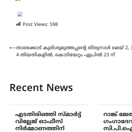
Post Views:
598
Post
⟵
താഴെക്കാട് കുരിശുമുത്തപ്പൻ്റെ തിരുനാൾ മെയ് 2, 3
4 തിയതികളിൽ, കൊടിയേറ്റം ഏപ്രിൽ 23 ന്
navigation
Recent News
എടതിരിഞ്ഞി സ്മാർട്ട്
റാങ്ക് ജ
വില്ലേജ് ഓഫീസ്
ഗംഗാദേവി
നിർമ്മാണത്തിന്
സി.പി.ഐ