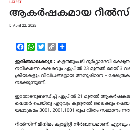
LATEST
ആകർഷകമായ റീൽസിന്
April 22, 2025
Facebook
WhatsApp
Twitter
Copy
Share
Link
ഇരിങ്ങാലക്കുട :
കളത്തുംപടി ദുർഗ്ഗാദേവി ക്ഷേ
നവീകരണ കലശവും ഏപ്രിൽ 23 മുതൽ മെയ് 3 വരെ 
ക്രിയകളും വിവിധങ്ങളായ അനുഷ്ഠാന – ക്ഷേത്രകല 
നടക്കുന്നുണ്ട്.
ഇതോടനുബന്ധിച്ച് ഏപ്രിൽ 21 മുതൽ ആകർഷകമാ
ഷെയർ ചെയ്തു ഏറ്റവും കൂടുതൽ ലൈക്കും ഷെയറിങ്ങു
യഥാക്രമം 3001, 2001,1001 രൂപ വീതം സമ്മാനം നൽ
റീൽസിന് മിനിമം ക്വാളിറ്റി നിർബന്ധമാണ്. ഏറ്