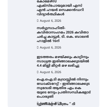
കോമേഴ്സ്
എക്സ്പോയുമായി എസ്
എൻ ഹയർ സെക്കൻഡറി
വിദ്യാർത്ഥികൾ
August 6, 2026
സർഗ്ഗസാഹിതി-
കവിതാസംഗമം 2026 കവിതാ
ചർച്ച കാട്ടൂർ, ടി. കെ. ബാലൻ
ഹാളിൽ 16ന്
August 6, 2026
ഇടത്തരം മഴയ്ക്കും കാറ്റിനും
സാധ്യത ഇരിങ്ങാലക്കുടയിൽ
4.4 മില്ലി മീറ്റർ മഴ ലഭിച്ചു
August 6, 2026
ഐ.ഐ.ടി മദ്രാസ്സിൽ നിന്നും
ഡോക്ടറേറ്റ് – ഇരിങ്ങാലക്കുട
സ്വദേശി ആതിര എം കെ
യുടെ നേട്ടം പ്രതിസന്ധികളോട്
പൊരുതി
August 5, 2026
ട്യുണീഷ്യൻ ചിത്രം ” ദി