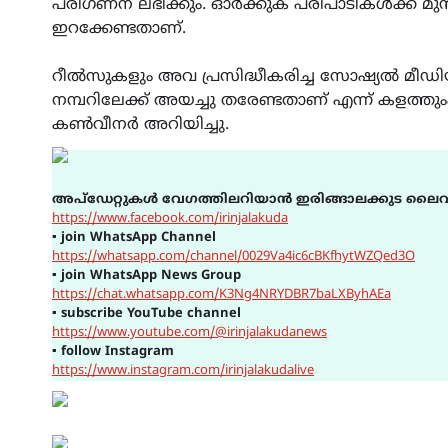
പരിഗണന ലഭിക്കും. ഓർക്കുക പരിപാടികൾക്ക് മ
ഇറക്കേണ്ടതാണ്.
റീൽസുകളും അവ പ്രസിദ്ധീകരിച്ച സോഷ്യൽ മീഡി
നമ്പറിലേക്ക് അയച്ചു തരേണ്ടതാണ് എന്ന് കളത്തു
കൺവീനർ അറിയിച്ചു.
അപ്ഡേറ്റുകൾ വേഗത്തിലറിയാൻ ഇരിങ്ങാലക്കുട ലൈവ
https://www.facebook.com/irinjalakuda
▪
join WhatsApp Channel
https://whatsapp.com/channel/0029Va4ic6cBKfhytWZQed3O
▪
join WhatsApp News Group
https://chat.whatsapp.com/K3Ng4NRYDBR7baLXByhAEa
▪
subscribe YouTube channel
https://www.youtube.com/@irinjalakudanews
▪
follow Instagram
https://www.instagram.com/irinjalakudalive