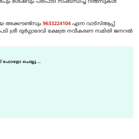
ുൻപും ശേഷവും പരിപാടി സംബന്ധിച്ച റീൽസുകൾ
യ അക്കൗണ്ട്സും
9633224104
എന്ന വാട്സ്ആപ്പ്
ംപടി ശ്രീ ദുർഗ്ഗാദേവി ക്ഷേത്ര നവീകരണ സമിതി ജനറൽ
് ഫോളോ ചെയ്യൂ …