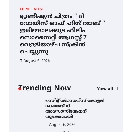
ഇടത്തരം മഴയ്ക്കും കാറ്റിനും
FILM
LATEST
CAM
സാധ്യത ഇരിങ്ങാലക്കുടയിൽ
4.4 മില്ലി മീറ്റർ മഴ ലഭിച്ചു
ട്യുണീഷ്യൻ ചിത്രം ” ദി
സെ
വോയിസ് ഓഫ് ഹിന്ദ് റജബ് ”
ക
August 6, 2026
ഇരിങ്ങാലക്കുട ഫിലിം
തു
ഐ.ഐ.ടി മദ്രാസ്സിൽ നിന്നും
സൊസൈറ്റി ആഗസ്റ്റ് 7
ഡോക്ടറേറ്റ് – ഇരിങ്ങാലക്കുട
Au
സ്വദേശി ആതിര എം കെ
വെള്ളിയാഴ്ച സ്‌ക്രീൻ
യുടെ നേട്ടം പ്രതിസന്ധികളോട്
ചെയ്യുന്നു
പൊരുതി
August 6, 2026
August 5, 2026
ട്യുണീഷ്യൻ ചിത്രം ” ദി
വോയിസ് ഓഫ് ഹിന്ദ് റജബ് ”
ഇരിങ്ങാലക്കുട ഫിലിം
സൊസൈറ്റി ആഗസ്റ്റ് 7
ാ
വെള്ളിയാഴ്ച സ്‌ക്രീൻ
Trending Now
View all
ചെയ്യുന്നു
ൻ
August 6, 2026
സെന്റ് ജോസഫ്സ് കോളജ്
കോമേഴ്‌സ്
അസോസിയേഷന്
തുടക്കമായി
August 6, 2026