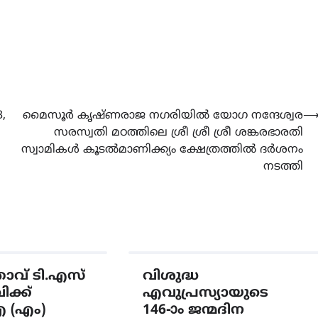
,
മൈസൂർ കൃഷ്ണരാജ നഗരിയിൽ യോഗ നന്ദേശ്വര
സരസ്വതി മഠത്തിലെ ശ്രീ ശ്രീ ശ്രീ ശങ്കരഭാരതി
സ്വാമികൾ കൂടൽമാണിക്ക്യം ക്ഷേത്രത്തിൽ ദർശനം
നടത്തി
േതാവ് ടി.എസ്
വിശുദ്ധ
ക്ക്
എവുപ്രസ്യായുടെ
 (എം)
146-ാം ജന്മദിന