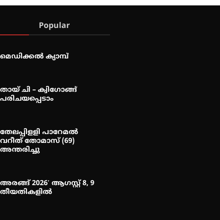
Popular
മെഡിക്കൽ ക്യാമ്പ്
തായ് ചി – ക്വിഗോങ്ങ്
പരിചയപ്പെടാം
തേലപ്പിളളി പാറേമൽ
വറീത് തോമാസ് (69)
അന്തരിച്ചു
അരങ്ങ് 2026′ ആഗസ്റ്റ് 8, 9
തീയതികളിൽ