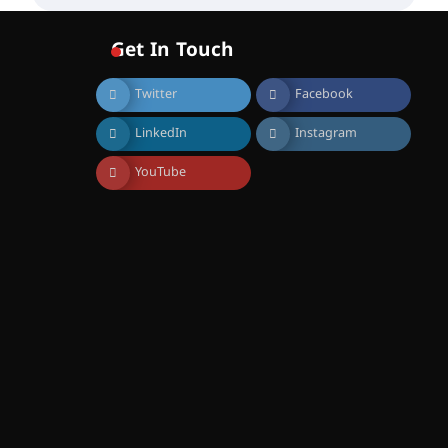
വോയിസ് ഓഫ് ഹിന്ദ് റജബ് ”
ഇരിങ്ങാലക്കുട ഫിലിം
സൊസൈറ്റി ആഗസ്റ്റ് 7
Get In Touch
വെള്ളിയാഴ്ച സ്‌ക്രീൻ
ചെയ്യുന്നു
Twitter
Facebook
August 6, 2026
സെന്റ് ജോസഫ്സ് കോളജ്
LinkedIn
Instagram
കോമേഴ്‌സ്
അസോസിയേഷന്
തുടക്കമായി
YouTube
August 6, 2026
കോമേഴ്സ്
എക്സ്പോയുമായി എസ്
എൻ ഹയർ സെക്കൻഡറി
വിദ്യാർത്ഥികൾ
August 6, 2026
സർഗ്ഗസാഹിതി-
കവിതാസംഗമം 2026 കവിതാ
ചർച്ച കാട്ടൂർ, ടി. കെ. ബാലൻ
ഹാളിൽ 16ന്
August 6, 2026