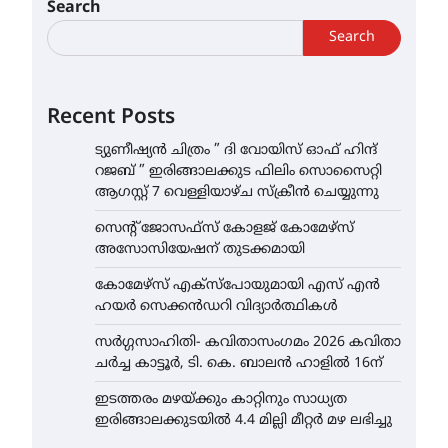
Search
Search
Recent Posts
ട്യുണീഷ്യൻ ചിത്രം ” ദി വോയിസ് ഓഫ് ഹിന്ദ്
റജബ് ” ഇരിങ്ങാലക്കുട ഫിലിം സൊസൈറ്റി
ആഗസ്റ്റ് 7 വെള്ളിയാഴ്ച സ്‌ക്രീൻ ചെയ്യുന്നു
സെന്റ് ജോസഫ്സ് കോളജ് കോമേഴ്‌സ്
അസോസിയേഷന് തുടക്കമായി
കോമേഴ്സ് എക്സ്പോയുമായി എസ് എൻ
ഹയർ സെക്കൻഡറി വിദ്യാർത്ഥികൾ
സർഗ്ഗസാഹിതി- കവിതാസംഗമം 2026 കവിതാ
ചർച്ച കാട്ടൂർ, ടി. കെ. ബാലൻ ഹാളിൽ 16ന്
ഇടത്തരം മഴയ്ക്കും കാറ്റിനും സാധ്യത
ഇരിങ്ങാലക്കുടയിൽ 4.4 മില്ലി മീറ്റർ മഴ ലഭിച്ചു