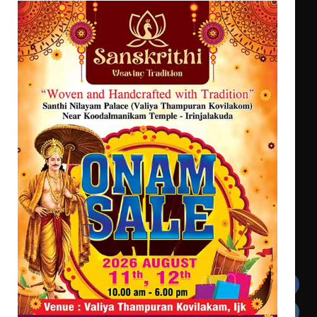
ട്യുണീഷ്യൻ ചിത്രം ” ദി വോയിസ്
ഓഫ് ഹിന്ദ് റജബ് ” ഇരിങ്ങാലക്കുട
ഫിലിം സൊസൈറ്റി ആഗസ്റ്റ് 7
വെള്ളിയാഴ്ച സ്‌ക്രീൻ ചെയ്യുന്നു
സെന്റ് ജോസഫ്സ് കോളജ്
കോമേഴ്‌സ് അസോസിയേഷന്
തുടക്കമായി
Get In Touch
Twitter
Facebook
LinkedIn
Instagram