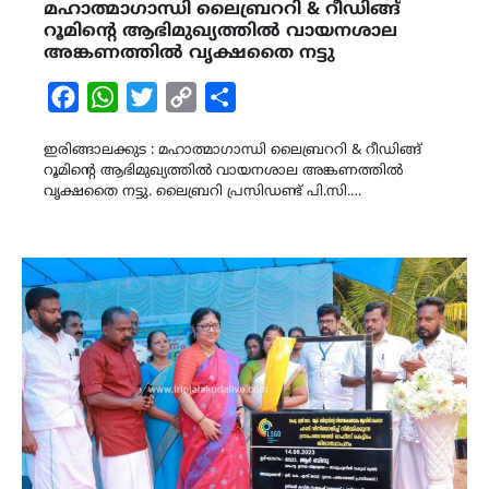
മഹാത്മാഗാന്ധി ലൈബ്രററി & റീഡിങ്ങ്
റൂമിന്റെ ആഭിമുഖ്യത്തിൽ വായനശാല
അങ്കണത്തിൽ വൃക്ഷതൈ നട്ടു
Facebook
WhatsApp
Twitter
Copy
Share
Link
ഇരിങ്ങാലക്കുട : മഹാത്മാഗാന്ധി ലൈബ്രററി & റീഡിങ്ങ്
റൂമിന്റെ ആഭിമുഖ്യത്തിൽ വായനശാല അങ്കണത്തിൽ
വൃക്ഷതൈ നട്ടു. ലൈബ്രറി പ്രസിഡണ്ട് പി.സി.…