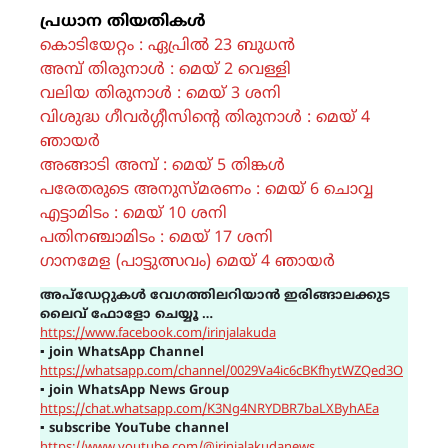
പ്രധാന തിയതികൾ
കൊടിയേറ്റം : ഏപ്രിൽ 23 ബുധൻ
അമ്പ് തിരുനാൾ : മെയ് 2 വെള്ളി
വലിയ തിരുനാൾ : മെയ് 3 ശനി
വിശുദ്ധ ഗീവർഗ്ഗീസിൻ്റെ തിരുനാൾ : മെയ് 4
ഞായർ
അങ്ങാടി അമ്പ് : മെയ് 5 തിങ്കൾ
പരേതരുടെ അനുസ്‌മരണം : മെയ് 6 ചൊവ്വ
എട്ടാമിടം : മെയ് 10 ശനി
പതിനഞ്ചാമിടം : മെയ് 17 ശനി
ഗാനമേള (പാട്ടുത്സവം) മെയ് 4 ഞായർ
അപ്ഡേറ്റുകൾ വേഗത്തിലറിയാൻ ഇരിങ്ങാലക്കുട
ലൈവ് ഫോളോ ചെയ്യൂ …
https://www.facebook.com/irinjalakuda
▪
join WhatsApp Channel
https://whatsapp.com/channel/0029Va4ic6cBKfhytWZQed3O
▪
join WhatsApp News Group
https://chat.whatsapp.com/K3Ng4NRYDBR7baLXByhAEa
▪
subscribe YouTube channel
https://www.youtube.com/@irinjalakudanews