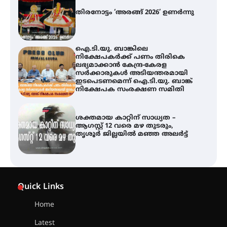
നിക്ഷേപകർക്ക് പണം തിരികെ
ലഭ്യമാക്കാൻ കേന്ദ്ര-കേരള
സർക്കാരുകൾ അടിയന്തരമായി
ഇടപെടണമെന്ന് ഐ.ടി.യു. ബാങ്ക്
നിക്ഷേപക സംരക്ഷണ സമിതി
ശക്തമായ കാറ്റിന് സാധ്യത –
ആഗസ്റ്റ് 12 വരെ മഴ തുടരും,
തൃശൂർ ജില്ലയിൽ മഞ്ഞ അലർട്ട്
അരങ്ങ് 2026-ന്
സാംസ്കാരികപ്പൊലിമയോടെ
സമാപനം
എ.കെ.സി.സി.യുടെ സൗജന്യ
Quick Links
ആയുർവേദ മെഡിക്കൽ ക്യാമ്പ്
Home
Latest