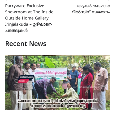
Post
⟵
⟶
Parryware Exclusive
ആകർഷകമായ
navigation
Showroom at The Inside
റീൽസിന് സമ്മാനം
Outside Home Gallery
Irinjalakuda – ഉദ്‌ഘാടന
ചടങ്ങുകൾ
Recent News