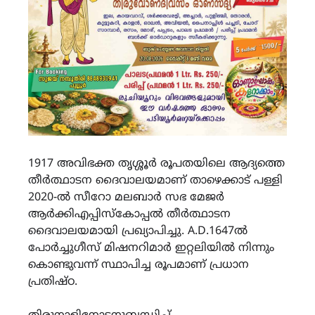
1917 അവിഭക്ത തൃശ്ശൂർ രൂപതയിലെ ആദ്യത്തെ
തീർത്ഥാടന ദൈവാലയമാണ് താഴെക്കാട് പള്ളി
2020-ൽ സീറോ മലബാർ സഭ മേജർ
ആർക്കിഎപ്പിസ്കോപ്പൽ തീർത്ഥാടന
ദൈവാലയമായി പ്രഖ്യാപിച്ചു. A.D.1647ൽ
പോർച്ചുഗീസ് മിഷനറിമാർ ഇറ്റലിയിൽ നിന്നും
കൊണ്ടുവന്ന് സ്ഥാപിച്ച രൂപമാണ് പ്രധാന
പ്രതിഷ്ഠ.