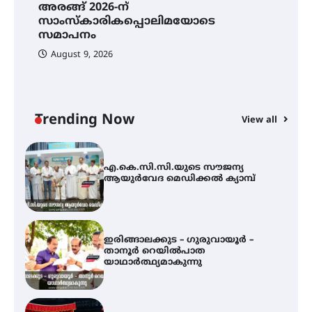
H
അരങ്ങ് 2026-ന്
അരങ്ങ് 2026-ന്
സാംസ്കാരികപ്പൊലിമയോടെ
എ
സാംസ്കാരികപ്പൊലിമയോടെ
സമാപനം
ആ
സമാപനം
August 9, 2026
എ.കെ.സി.സി.യുടെ സൗജന്യ
ആയുർവേദ മെഡിക്കൽ ക്യാമ്പ്
Trending Now
View all
ഇരിങ്ങാലക്കുട – ഗുരുവായൂർ –
താനൂർ റെയിൽപാത
യാഥാർത്ഥ്യമാകുന്നു
തിരനോട്ടം ‘അരങ്ങ് 2026’ ഉണർന്നു
ഐ.ടി.യു. ബാങ്കിലെ