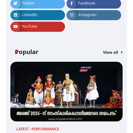
ഇരിങ്ങാലക്കുട – ഗുരുവായൂർ –
Twitter
Facebook
താനൂർ റെയിൽപാത
യാഥാർത്ഥ്യമാകുന്നു
LinkedIn
Instagram
YouTube
തിരനോട്ടം ‘അരങ്ങ് 2026’ ഉണർന്നു
Popular
View all
ഐ.ടി.യു. ബാങ്കിലെ
നിക്ഷേപകർക്ക് പണം തിരികെ
ലഭ്യമാക്കാൻ കേന്ദ്ര-കേരള
സർക്കാരുകൾ അടിയന്തരമായി
ഇടപെടണമെന്ന് ഐ.ടി.യു. ബാങ്ക്
നിക്ഷേപക സംരക്ഷണ സമിതി
ശക്തമായ കാറ്റിന് സാധ്യത –
ആഗസ്റ്റ് 12 വരെ മഴ തുടരും,
തൃശൂർ ജില്ലയിൽ മഞ്ഞ അലർട്ട്
LATEST
PERFORMANCE