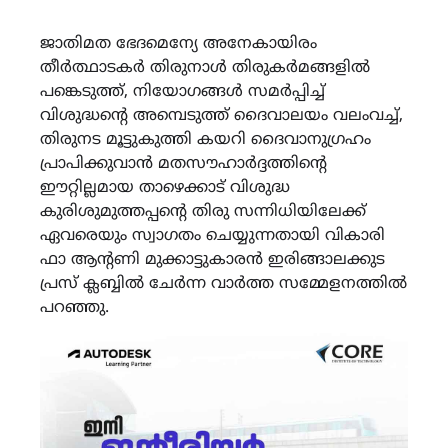
ജാതിമത ഭേദമെന്യേ അനേകായിരം
തീർത്ഥാടകർ തിരുനാൾ തിരുകർമങ്ങളിൽ
പങ്കെടുത്ത്, നിയോഗങ്ങൾ സമർപ്പിച്ച്
വിശുദ്ധന്റെ അമ്പെടുത്ത് ദൈവാലയം വലംവച്ച്,
തിരുനട മൂട്ടുകുത്തി കയറി ദൈവാനുഗ്രഹം
പ്രാപിക്കുവാൻ മതസൗഹാർദ്ദത്തിന്റെ
ഈറ്റില്ലമായ താഴെക്കാട് വിശുദ്ധ
കുരിശുമുത്തപ്പൻ്റെ തിരു സന്നിധിയിലേക്ക്
ഏവരെയും സ്വാഗതം ചെയ്യുന്നതായി വികാരി
ഫാ ആന്റണി മുക്കാട്ടുകാരൻ ഇരിങ്ങാലക്കുട
പ്രസ് ക്ലബ്ബിൽ ചേർന്ന വാർത്ത സമ്മേളനത്തിൽ
പറഞ്ഞു.