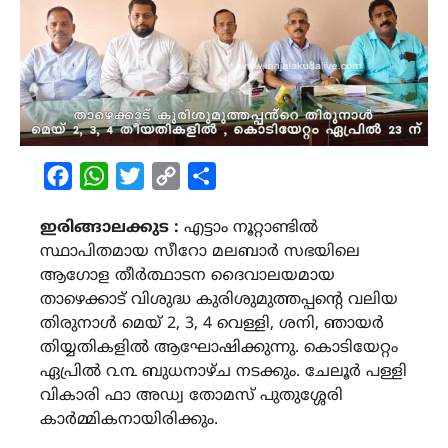
Facebook
WhatsApp
Twitter
Copy
Share
Link
ഇരിങ്ങാലക്കുട :
എട്ടാം നൂറ്റാണ്ടിൽ
സ്ഥാപിതമായ സീറോ മലബാർ സഭയിലെ
ആഗോള തീർത്ഥാടന ദൈവാലയമായ
താഴെക്കാട് വിശുദ്ധ കുരിശുമുത്തപ്പൻ്റെ വലിയ
തിരുനാൾ മെയ് 2, 3, 4 വെള്ളി, ശനി, ഞായർ
തിയ്യതികളിൽ ആഘോഷിക്കുന്നു. കൊടിയേറ്റം
ഏപ്രിൽ ൨൩ ബുധനാഴ്ച നടക്കും. ചേലൂർ പള്ളി
വികാരി ഫാ അഡ്വ തോമസ് പുതുശ്ശേരി
കാർമ്മികനായിരിക്കും.