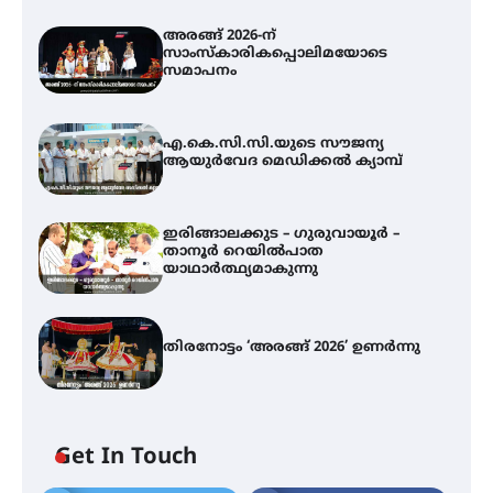
അരങ്ങ് 2026-ന്
സാംസ്കാരികപ്പൊലിമയോടെ
സമാപനം
എ.കെ.സി.സി.യുടെ സൗജന്യ
ആയുർവേദ മെഡിക്കൽ ക്യാമ്പ്
ഇരിങ്ങാലക്കുട – ഗുരുവായൂർ –
താനൂർ റെയിൽപാത
യാഥാർത്ഥ്യമാകുന്നു
തിരനോട്ടം ‘അരങ്ങ് 2026’ ഉണർന്നു
എ.കെ.സി.സി.യുടെ സൗജന്യ
ആയുർവേദ മെഡിക്കൽ ക്യാമ്പ്
Get In Touch