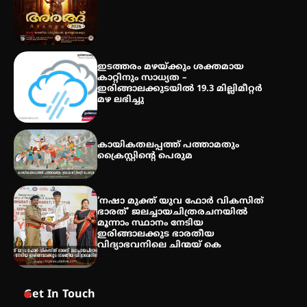
തേലപ്പിളളി പാറേമൽ വറീത്
തോമാസ് (69) അന്തരിച്ചു
ഇടത്തരം മഴയ്ക്കും ശക്തമായ
കാറ്റിനും സാധ്യത –
ഇരിങ്ങാലക്കുടയിൽ 19.3 മില്ലിമീറ്റർ
മഴ ലഭിച്ചു
കായികതലപ്പത്ത് പത്താമതും
ക്രൈസ്റ്റിന്റെ പെരുമ
‘നഷാ മുക്ത് യുവ ഫോർ വികസിത്
ഭാരത്’ ജലച്ചായചിത്രരചനയിൽ
മൂന്നാം സ്ഥാനം നേടിയ
ഇരിങ്ങാലക്കുട ഭാരതീയ
വിദ്യാഭവനിലെ ചിന്മയ് കെ
Get In Touch