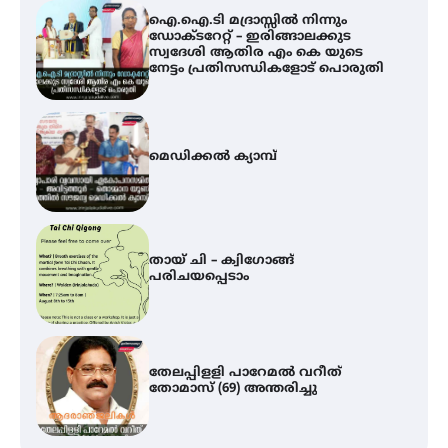
മെഡിക്കൽ ക്യാമ്പ്
തായ് ചി – ക്വിഗോങ്ങ്
പരിചയപ്പെടാം
തേലപ്പിളളി പാറേമൽ വറീത്
തോമാസ് (69) അന്തരിച്ചു
സർഗ്ഗസാഹിതി- കവിതാസംഗമം
2026 കവിതാ ചർച്ച കാട്ടൂർ, ടി. കെ.
ബാലൻ ഹാളിൽ 16ന്