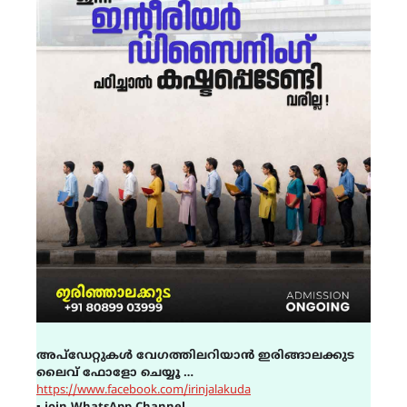
അപ്ഡേറ്റുകൾ വേഗത്തിലറിയാൻ ഇരിങ്ങാലക്കുട
ലൈവ് ഫോളോ ചെയ്യൂ …
https://www.facebook.com/irinjalakuda