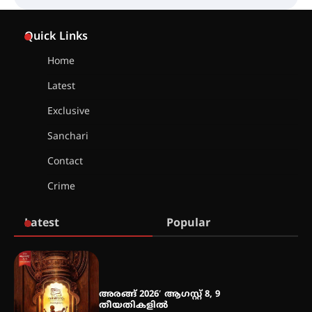
ഇടത്തരം മഴയ്ക്കും കാറ്റിനും
Quick Links
സാധ്യത ഇരിങ്ങാലക്കുടയിൽ 4.4
മില്ലി മീറ്റർ മഴ ലഭിച്ചു
Home
Latest
ഐ.ഐ.ടി മദ്രാസ്സിൽ നിന്നും
Exclusive
ഡോക്ടറേറ്റ് – ഇരിങ്ങാലക്കുട
സ്വദേശി ആതിര എം കെ യുടെ
നേട്ടം പ്രതിസന്ധികളോട് പൊരുതി
Sanchari
Contact
Crime
മെഡിക്കൽ ക്യാമ്പ്
Latest
Popular
തായ് ചി – ക്വിഗോങ്ങ്
പരിചയപ്പെടാം
അരങ്ങ് 2026′ ആഗസ്റ്റ് 8, 9
തീയതികളിൽ