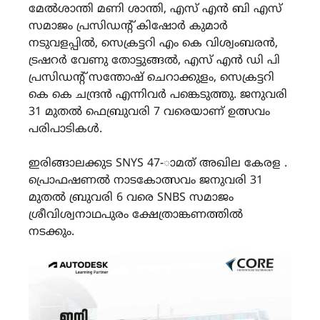
മേൽശാന്തി മണി ശാന്തി, എസ് എൻ ബി എസ്
സമാജം പ്രസിഡന്റ്‌ കിഷോർ കുമാർ
നടുവളപ്പിൽ, സെക്രട്ടറി എം കെ വിശ്വംബരൻ,
ട്രഷറര്‍ വേണു തോട്ടുങ്ങൽ, എസ് എൻ ഡി പി
പ്രസിഡന്റ്‌ സന്തോഷ്‌ ചെറാക്കുളം, സെക്രട്ടറി
കെ കെ ചന്ദ്രൻ എന്നിവർ പങ്കെടുത്തു. ജനുവരി
31 മുതൽ ഫെബ്രുവരി 7 വരെയാണ് ഉത്സവം
പരിപാടികൾ.
ഇരിങ്ങാലക്കുട SNYS 47-ാമത് അഖില കേരള .
പ്രൊഫഷണൽ നാടകോത്സവം ജനുവരി 31
മുതൽ ബ്രുവരി 6 വരെ SNBS സമാജം
ശ്രീവിശ്വനാഥപുരം ക്ഷേത്രാങ്കണത്തിൽ
നടക്കും.