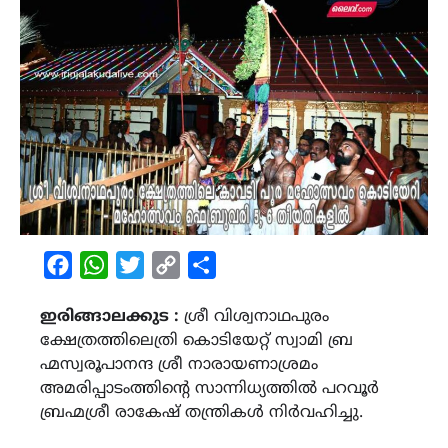
Facebook
WhatsApp
Twitter
Copy
Share
Link
ഇരിങ്ങാലക്കുട :
ശ്രീ വിശ്വനാഥപുരം
ക്ഷേത്രത്തിലെത്രി കൊടിയേറ്റ് സ്വാമി ബ്ര
ഹ്മസ്വരൂപാനന്ദ ശ്രീ നാരായണാശ്രമം
അമരിപ്പാടംത്തിന്റെ സാന്നിധ്യത്തിൽ പറവൂർ
ബ്രഹ്മശ്രീ രാകേഷ് തന്ത്രികൾ നിർവഹിച്ചു.