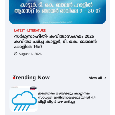
തേലപ്പിളളി പാറേമൽ വറീത്
തോമാസ് (69) അന്തരിച്ചു
LATEST
LITERATURE
സർഗ്ഗസാഹിതി- കവിതാസംഗമം 2026
സർഗ്ഗസാഹിതി- കവിതാസംഗമം
കവിതാ ചർച്ച കാട്ടൂർ, ടി. കെ. ബാലൻ
2026 കവിതാ ചർച്ച കാട്ടൂർ, ടി. കെ.
ഹാളിൽ 16ന്
ബാലൻ ഹാളിൽ 16ന്
August 6, 2026
C
ഇ
ഇടത്തരം മഴയ്ക്കും കാറ്റിനും
ഇ
സാധ്യത ഇരിങ്ങാലക്കുടയിൽ 4.4
ല
മില്ലി മീറ്റർ മഴ ലഭിച്ചു
Trending Now
View all
ഐ.ഐ.ടി മദ്രാസ്സിൽ നിന്നും
ഡോക്ടറേറ്റ് – ഇരിങ്ങാലക്കുട
സ്വദേശി ആതിര എം കെ യുടെ
നേട്ടം പ്രതിസന്ധികളോട് പൊരുതി