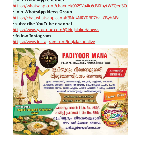
▪
join WhatsApp Channel
https://whatsapp.com/channel/0029Va4ic6cBKfhytWZQed3O
▪
join WhatsApp News Group
https://chat.whatsapp.com/K3Ng4NRYDBR7baLXByhAEa
▪
subscribe YouTube channel
https://www.youtube.com/@irinjalakudanews
▪
follow Instagram
https://www.instagram.com/irinjalakudalive