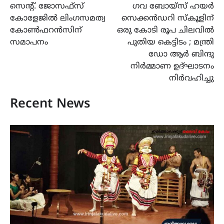
സെന്റ്. ജോസഫ്സ്
ഗവ ബോയ്സ് ഹയർ
navigation
കോളേജിൽ ലിംഗസമത്വ
സെക്കൻഡറി സ്കൂളിന്
കോൺഫറൻസിന്
ഒരു കോടി രൂപ ചിലവിൽ
സമാപനം
പുതിയ കെട്ടിടം ; മന്ത്രി
ഡോ ആർ ബിന്ദു
നിർമ്മാണ ഉദ്ഘാടനം
നിർവഹിച്ചു
Recent News