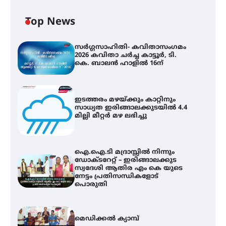
Top News
സർഗ്ഗസാഹിതി- കവിതാസംഗമം
2026 കവിതാ ചർച്ച കാട്ടൂർ, ടി.
കെ. ബാലൻ ഹാളിൽ 16ന്
ഇടത്തരം മഴയ്ക്കും കാറ്റിനും
സാധ്യത ഇരിങ്ങാലക്കുടയിൽ 4.4
മില്ലി മീറ്റർ മഴ ലഭിച്ചു
ഐ.ഐ.ടി മദ്രാസ്സിൽ നിന്നും
ഡോക്ടറേറ്റ് – ഇരിങ്ങാലക്കുട
സ്വദേശി ആതിര എം കെ യുടെ
നേട്ടം പ്രതിസന്ധികളോട്
പൊരുതി
മെഡിക്കൽ ക്യാമ്പ്