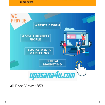
Post Views:
853
Post
⟵
⟶