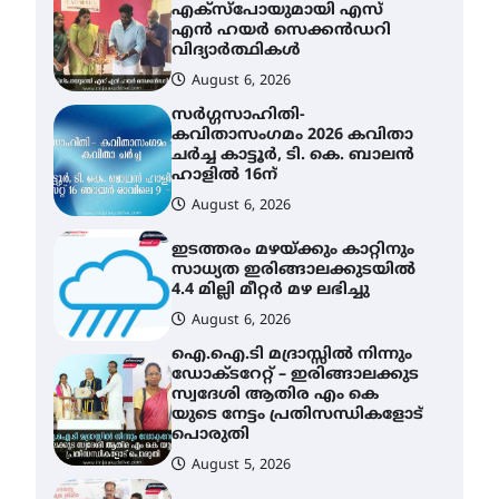
എക്സ്പോയുമായി എസ്
എൻ ഹയർ സെക്കൻഡറി
വിദ്യാർത്ഥികൾ
August 6, 2026
സർഗ്ഗസാഹിതി-
കവിതാസംഗമം 2026 കവിതാ
ചർച്ച കാട്ടൂർ, ടി. കെ. ബാലൻ
ഹാളിൽ 16ന്
August 6, 2026
ഇടത്തരം മഴയ്ക്കും കാറ്റിനും
സാധ്യത ഇരിങ്ങാലക്കുടയിൽ
4.4 മില്ലി മീറ്റർ മഴ ലഭിച്ചു
August 6, 2026
ഐ.ഐ.ടി മദ്രാസ്സിൽ നിന്നും
ഡോക്ടറേറ്റ് – ഇരിങ്ങാലക്കുട
സ്വദേശി ആതിര എം കെ
യുടെ നേട്ടം പ്രതിസന്ധികളോട്
പൊരുതി
August 5, 2026