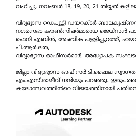
വഹിച്ചു. നവംബർ 18, 19, 20, 21 തിയ്യതിക
വിദ്യഭ്യാസ ഡെപ്യൂട്ടി ഡയറക്ടർ ബാലകൃഷ്
നഗരസഭാ കൗൺസിലർമാരായ ജെയ്സൻ പാറേക
ഫെനി എബിൻ, അംബിക പള്ളിപ്പുറത്ത്, ഹയർ
പി.ആർ.ലത,
വിദ്യാഭ്യാസ ഓഫീസർമാർ, അദ്ധ്യാപക സംഘടന
ജില്ലാ വിദ്യാഭ്യാസ ഓഫീസർ ടി.ഷൈല സ്വാഗത
എം.എസ്.രാജീവ് നന്ദിയും പറഞ്ഞു. ഇരുപത്ത
കലോത്സവത്തിൻറെ വിജയത്തിനായി പതിനെട്ട് സബ്ബ