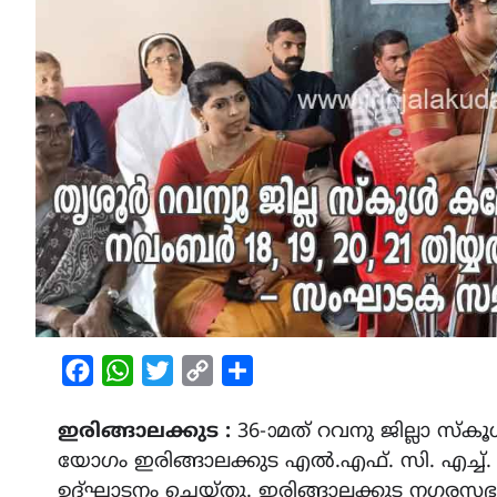
Facebook
WhatsApp
Twitter
Copy
Share
Link
ഇരിങ്ങാലക്കുട :
36-ാമത് റവനു ജില്ലാ 
യോഗം ഇരിങ്ങാലക്കുട എൽ.എഫ്. സി. എച്ച്. 
ഉദ്ഘാടനം ചെയ്തു. ഇരിങ്ങാലക്കുട നഗരസഭ