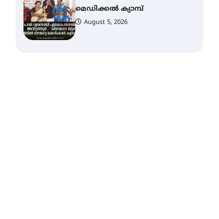
മെഡിക്കൽ ക്യാമ്പ്
August 5, 2026
സെന്റ് ജോസഫ്സ് കോളജ്
കോമേഴ്‌സ്
അസോസിയേഷന്
തുടക്കമായി
August 6, 2026
കോമേഴ്സ്
എക്സ്പോയുമായി എസ്
എൻ ഹയർ സെക്കൻഡറി
വിദ്യാർത്ഥികൾ
August 6, 2026
സർഗ്ഗസാഹിതി-
കവിതാസംഗമം 2026 കവിതാ
ചർച്ച കാട്ടൂർ, ടി. കെ. ബാലൻ
ഹാളിൽ 16ന്
August 6, 2026