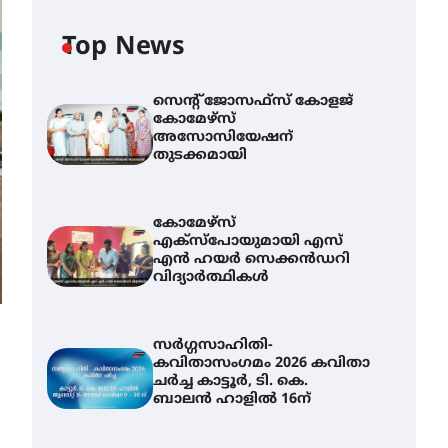
Top News
സെന്റ് ജോസഫ്സ് കോളജ്
കോമേഴ്‌സ്
അസോസിയേഷന്
തുടക്കമായി
കോമേഴ്സ്
എക്സ്പോയുമായി എസ്
എൻ ഹയർ സെക്കൻഡറി
വിദ്യാർത്ഥികൾ
സർഗ്ഗസാഹിതി-
കവിതാസംഗമം 2026 കവിതാ
ചർച്ച കാട്ടൂർ, ടി. കെ.
ബാലൻ ഹാളിൽ 16ന്