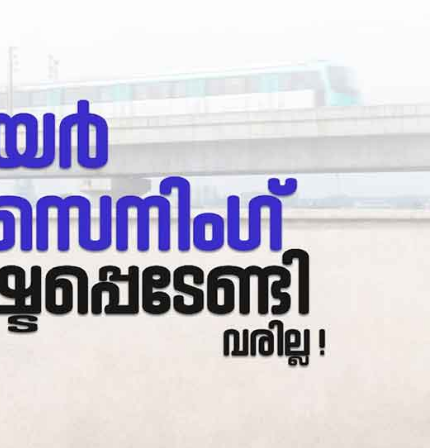
CLIMATE
LATEST
ഇടത്തരം മഴയ്ക്കും കാറ്റിനു
സാധ്യത ഇരിങ്ങാലക്കുടയി
4.4 മില്ലി മീറ്റർ മഴ ലഭിച്ചു
August 6, 2026