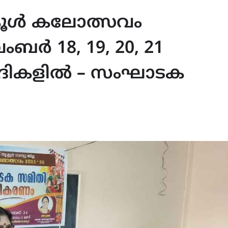
സ്കൂൾ കലോത്സവം
ബർ 18, 19, 20, 21
വേദികളിൽ – സംഘാടക