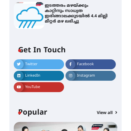
ഇടത്തരം മഴയ്ക്കും
കാറ്റിനും സാധ്യത
ഇരിങ്ങാലക്കുടയിൽ 4.4 മില്ലി
മീറ്റർ മഴ ലഭിച്ചു
Get In Touch
കോമേഴ്സ്
Twitter
Facebook
എക്സ്പോയുമായി എസ്
എൻ ഹയർ സെക്കൻഡറി
LinkedIn
Instagram
വിദ്യാർത്ഥികൾ
August 6, 2026
YouTube
സർഗ്ഗസാഹിതി-
കവിതാസംഗമം 2026 കവിതാ
ചർച്ച കാട്ടൂർ, ടി. കെ. ബാലൻ
Popular
ഹാളിൽ 16ന്
View all
August 6, 2026