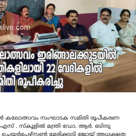
സ്കൂൾ കലോത്സവം സംഘാടക സമിതി രൂപീകരണ
എസ് . സ്കൂളിൽ മന്ത്രി ഡോ. ആർ. ബിന്ദു
 ചെയർപേഴ്സൺ മേരിക്കുട്ടി ജോയ് അധ്യക്ഷത