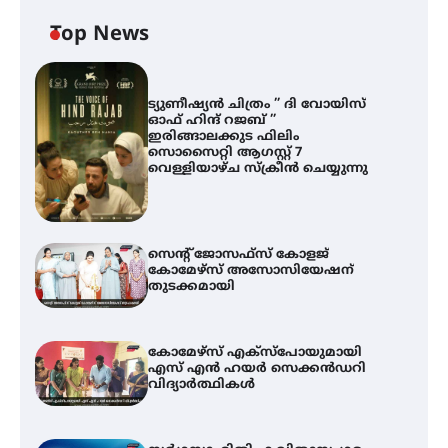
Top News
ട്യുണീഷ്യൻ ചിത്രം ” ദി വോയിസ്
ഓഫ് ഹിന്ദ് റജബ് ”
ഇരിങ്ങാലക്കുട ഫിലിം
സൊസൈറ്റി ആഗസ്റ്റ് 7
വെള്ളിയാഴ്ച സ്‌ക്രീൻ ചെയ്യുന്നു
സെന്റ് ജോസഫ്സ് കോളജ്
കോമേഴ്‌സ് അസോസിയേഷന്
തുടക്കമായി
കോമേഴ്സ് എക്സ്പോയുമായി
എസ് എൻ ഹയർ സെക്കൻഡറി
വിദ്യാർത്ഥികൾ