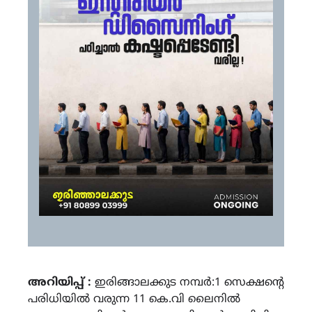
അറിയിപ്പ് :
ഇരിങ്ങാലക്കുട നമ്പർ:1 സെക്ഷന്റെ
പരിധിയിൽ വരുന്ന 11 കെ.വി ലൈനിൽ