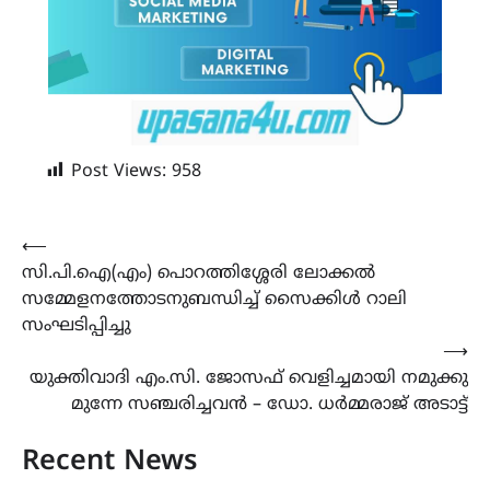
Post Views:
958
Post
⟵
സി.പി.ഐ(എം) പൊറത്തിശ്ശേരി ലോക്കൽ
navigation
സമ്മേളനത്തോടനുബന്ധിച്ച് സൈക്കിൾ റാലി
സംഘടിപ്പിച്ചു
⟶
യുക്തിവാദി എം.സി. ജോസഫ് വെളിച്ചമായി നമുക്കു
മുന്നേ സഞ്ചരിച്ചവൻ – ഡോ. ധർമ്മരാജ് അടാട്ട്
Recent News