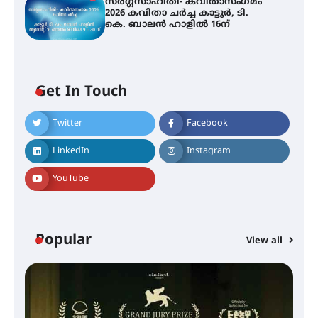
സർഗ്ഗസാഹിതി- കവിതാസംഗമം
2026 കവിതാ ചർച്ച കാട്ടൂർ, ടി.
കെ. ബാലൻ ഹാളിൽ 16ന്
Get In Touch
Twitter
Facebook
LinkedIn
Instagram
YouTube
Popular
View all
സെന്റ് ജോസഫ്സ് കോളജ്
കോമേഴ്‌സ് അസോസിയേഷന്
തുടക്കമായി