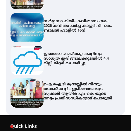
ഇടത്തരം മഴയ്ക്കും കാറ്റിനും
സാധ്യത ഇരിങ്ങാലക്കുടയിൽ 4.4
മില്ലി മീറ്റർ മഴ ലഭിച്ചു
ഐ.ഐ.ടി മദ്രാസ്സിൽ നിന്നും
ഡോക്ടറേറ്റ് – ഇരിങ്ങാലക്കുട
സ്വദേശി ആതിര എം കെ യുടെ
നേട്ടം പ്രതിസന്ധികളോട് പൊരുതി
ട്യുണീഷ്യൻ ചിത്രം ” ദി വോയിസ്
ഓഫ് ഹിന്ദ് റജബ് ” ഇരിങ്ങാലക്കുട
ഫിലിം സൊസൈറ്റി ആഗസ്റ്റ് 7
വെള്ളിയാഴ്ച സ്‌ക്രീൻ ചെയ്യുന്നു
സെന്റ് ജോസഫ്സ് കോളജ്
കോമേഴ്‌സ് അസോസിയേഷന്
Quick Links
തുടക്കമായി