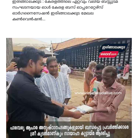
ഇരിങ്ങാലക്കുട : കേരളത്തിലെ ഏറ്റവും വലിയ ബസ്സുടമ
സംഘടനയായ ഓൾ കേരള ബസ് ഓപ്പറേറ്റേഴ്സ്
ഓർഗനൈസേഷൻ ഇരിങ്ങാലക്കുട മേഖല
കൺവെൻഷൻ…