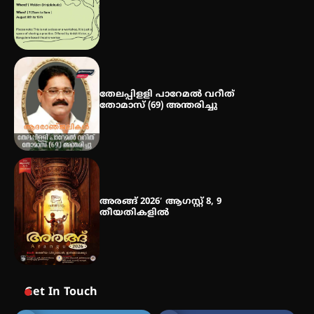
നേട്ടം പ്രതിസന്ധികളോട് പൊരുതി
തേലപ്പിളളി പാറേമൽ വറീത്
തോമാസ് (69) അന്തരിച്ചു
അരങ്ങ് 2026′ ആഗസ്റ്റ് 8, 9
തീയതികളിൽ
Get In Touch