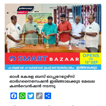
ഓൾ കേരള ബസ് ഓപ്പറേറ്റേഴ്സ്
ഓർഗനൈസേഷൻ ഇരിങ്ങാലക്കുട മേഖല
കൺവെൻഷൻ നടന്നു
Facebook
WhatsApp
Twitter
Copy
Share
Link