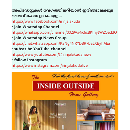
അപ്ഡേറ്റുകൾ വേഗത്തിലറിയാൻ ഇരിങ്ങാലക്കുട
ലൈവ് ഫോളോ ചെയ്യൂ …
https://www.facebook.com/irinjalakuda
▪
join WhatsApp Channel
https://whatsapp.com/channel/0029Va4ic6cBKfhytWZQed3O
▪
join WhatsApp News Group
https://chat.whatsapp.com/K3Ng4NRYDBR7baLXByhAEa
▪
subscribe YouTube channel
https://www.youtube.com/@irinjalakudanews
▪
follow Instagram
https://www.instagram.com/irinjalakudalive