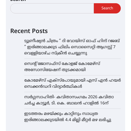
Search
Recent Posts
ട്യുണീഷ്യൻ ചിത്രം ” ദി വോയിസ് ഓഫ് ഹിന്ദ് റജബ്
” ഇരിങ്ങാലക്കുട ഫിലിം സൊസൈറ്റി ആഗസ്റ്റ് 7
വെള്ളിയാഴ്ച സ്‌ക്രീൻ ചെയ്യുന്നു
സെന്റ് ജോസഫ്സ് കോളജ് കോമേഴ്‌സ്
അസോസിയേഷന് തുടക്കമായി
കോമേഴ്സ് എക്സ്പോയുമായി എസ് എൻ ഹയർ
സെക്കൻഡറി വിദ്യാർത്ഥികൾ
സർഗ്ഗസാഹിതി- കവിതാസംഗമം 2026 കവിതാ
ചർച്ച കാട്ടൂർ, ടി. കെ. ബാലൻ ഹാളിൽ 16ന്
ഇടത്തരം മഴയ്ക്കും കാറ്റിനും സാധ്യത
ഇരിങ്ങാലക്കുടയിൽ 4.4 മില്ലി മീറ്റർ മഴ ലഭിച്ചു