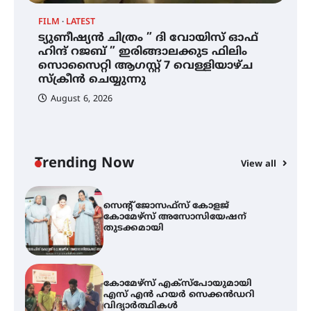
നേട്ടം പ്രതിസന്ധികളോട് പൊരുതി
FILM
LATEST
ട്യുണീഷ്യൻ ചിത്രം ” ദി വോയിസ് ഓഫ്
ട്യുണീഷ്യൻ ചിത്രം ” ദി വോയിസ്
ഹിന്ദ് റജബ് ” ഇരിങ്ങാലക്കുട ഫിലിം
ഓഫ് ഹിന്ദ് റജബ് ” ഇരിങ്ങാലക്കുട
സൊസൈറ്റി ആഗസ്റ്റ് 7 വെള്ളിയാഴ്ച
ഫിലിം സൊസൈറ്റി ആഗസ്റ്റ് 7
വെള്ളിയാഴ്ച സ്‌ക്രീൻ ചെയ്യുന്നു
സ്‌ക്രീൻ ചെയ്യുന്നു
August 6, 2026
സെന്റ് ജോസഫ്സ് കോളജ്
കോമേഴ്‌സ് അസോസിയേഷന്
തുടക്കമായി
Trending Now
View all
കോമേഴ്സ് എക്സ്പോയുമായി
എസ് എൻ ഹയർ സെക്കൻഡറി
വിദ്യാർത്ഥികൾ
സർഗ്ഗസാഹിതി- കവിതാസംഗമം
2026 കവിതാ ചർച്ച കാട്ടൂർ, ടി. കെ.
ബാലൻ ഹാളിൽ 16ന്