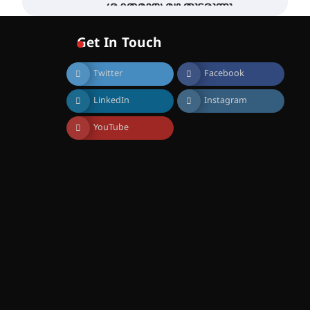
ശക്തമായ മഴ തുടരുന്നു –
തൃശൂർ ജില്ലയിൽ എല്ലാ
വിദ്യാഭ്യാസ
Get In Touch
സ്ഥാപനങ്ങൾക്കും
ശനിയാഴ്ച അവധി
Twitter
Facebook
August 7, 2026
എം.ജി. യൂണിവേഴ്‌സിറ്റിയിൽ
LinkedIn
Instagram
നിന്ന് ഇംഗ്ളീഷ്
സാഹിത്യത്തിൽ ഡോക്ടറേറ്റ്
നേടിയ എൻ. ആര്യ
YouTube
August 7, 2026
ട്യുണീഷ്യൻ ചിത്രം ” ദി
വോയിസ് ഓഫ് ഹിന്ദ് റജബ് ”
ഇരിങ്ങാലക്കുട ഫിലിം
സൊസൈറ്റി ആഗസ്റ്റ് 7
വെള്ളിയാഴ്ച സ്‌ക്രീൻ
ചെയ്യുന്നു
August 6, 2026
സെന്റ് ജോസഫ്സ് കോളജ്
കോമേഴ്‌സ്
അസോസിയേഷന്
തുടക്കമായി
August 6, 2026