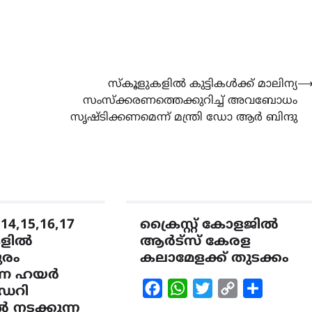
സ്കൂളുകളിൽ കുട്ടികൾക്ക് മാലിന്യ
സംസ്ക്കരണത്തെക്കുറിച്ച് അവബോധം
സൃഷ്ടിക്കണമെന്ന് മന്ത്രി ഡോ ആർ ബിന്ദു
,15,16,17
ക്രൈസ്റ്റ് കോളജിൽ
ളിൽ
ആർട്സ് കേരള
ുരം
കലാമേളക്ക് തുടക്കം
ഷ്ണ ഹയർ
Facebook
WhatsApp
Twitter
Copy
Share
ഡറി
ൽ നടക്കുന്ന
Link