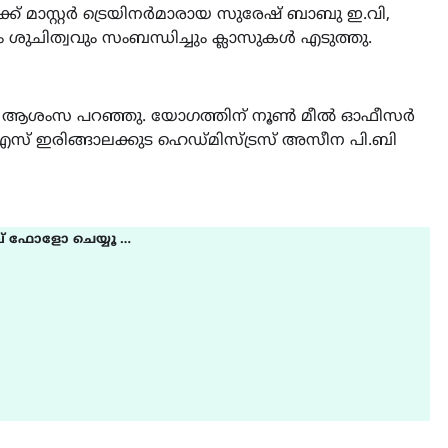
ക് മാസ്റ്റർ ട്രെയിനർമാരായ സുരേഷ് ബാബു ഇ.വി,
ശുചിത്വവും സംബന്ധിച്ചും ക്ലാസുകൾ എടുത്തു.
ൺ ആശംസ പറഞ്ഞു. യോഗത്തിന് നൂൺ മീൽ ഓഫീസർ
സ് ഇരിങ്ങാലക്കുട ഹെഡ്മിസ്ട്രസ് അസീന പി.ബി
് ഫോളോ ചെയ്യൂ …