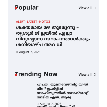
കോമേഴ്സ്
Popular
View all
എക്സ്പോയുമായി എസ്
എൻ ഹയർ സെക്കൻഡറി
വിദ്യാർത്ഥികൾ
ALERT
LATEST
NOTICE
AWA
August 6, 2026
ശക്തമായ മഴ തുടരുന്നു –
എം
സർഗ്ഗസാഹിതി-
ന്
തൃശൂർ ജില്ലയിൽ എല്ലാ
നി
കവിതാസംഗമം 2026 കവിതാ
വിദ്യാഭ്യാസ സ്ഥാപനങ്ങൾക്കും
സാ
ചർച്ച കാട്ടൂർ, ടി. കെ. ബാലൻ
ഹാളിൽ 16ന്
ശനിയാഴ്ച അവധി
ന
August 6, 2026
August 7, 2026
Au
ശക്തമായ മഴ തുടരുന്നു –
തൃശൂർ ജില്ലയിൽ എല്ലാ
വിദ്യാഭ്യാസ
സ്ഥാപനങ്ങൾക്കും
Trending Now
ശനിയാഴ്ച അവധി
View all
August 7, 2026
എം.ജി. യൂണിവേഴ്‌സിറ്റിയിൽ
നിന്ന് ഇംഗ്ളീഷ്
സാഹിത്യത്തിൽ ഡോക്ടറേറ്റ്
നേടിയ എൻ. ആര്യ
August 7, 2026