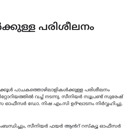
്കുള്ള പരിശീലനം
സ്ക്കൂൾ പാചകത്തൊഴിലാളികൾക്കുള്ള പരിശീലനം
ോറിയത്തിൽ വച്ച് നടന്നു. സീനിയർ സൂപ്രണ്ട് സുരേഷ്
്യാസ ഓഫീസർ ഡോ. നിഷ എം.സി ഉദ്ഘാടനം നിർവ്വഹിച്ചു.
ഷ സംബന്ധിച്ചും, സീനിയർ ഫയർ ആൻറ് റസ്ക്യൂ ഓഫീസർ