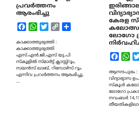
പ്രവർത്തനം
ഇരിങ്ങാല
ആരംഭിച്ചു
വിദ്യാഭ്യ
കേരള സ
Facebook
WhatsApp
Twitter
Copy
Share
കലോത്സവ
Link
ലോഗോ പ
കാക്കാത്തുരുത്തി :
നിർവഹിച്
കാക്കാത്തുരുത്തി
എസ്.എൻ.ജി.എസ് യു.പി
Faceboo
Wha
സ്കൂളിൽ സ്മാർട്ട് ക്ലാസ്സ്‌റൂം,
സയൻസ് ലാബ്, റിസോഴ്സ് റൂം
ആനന്ദപുരം : 
എന്നിവ പ്രവർത്തനം ആരംഭിച്ചു.
വിദ്യാഭ്യാസ ഉ
…
സ്കൂൾ കലോത
ലോഗോ പ്രകാശ
നവംബർ 14,15
തീയതികളിലാ