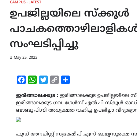
CAMPUS
LATEST
ഉപജില്ലയിലെ സ്ക്കൂൾ
പാചകത്തൊഴിലാളികൾക
സംഘടിപ്പിച്ചു
May 25, 2023
Facebook
WhatsApp
Twitter
Copy
Share
Link
ഇരിങ്ങാലക്കുട :
ഇരിങ്ങാലക്കുട ഉപജില്ലയിലെ 
ഇരിങ്ങാലക്കുട ഗവ. ഗേൾസ് എൽ.പി സ്കൂൾ ഓഡിറ്റ
ബാബു പി.വി അധ്യക്ഷത വഹിച്ച ഉപജില്ലാ വിദ്യാഭ
ഫുഡ് അനലിസ്റ്റ് സുമേഷ് പി.എസ് ഭക്ഷ്യസുരക്