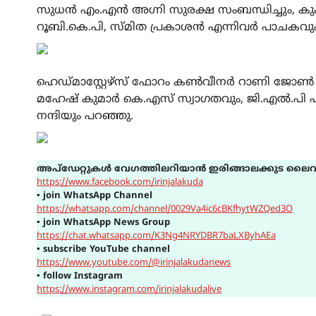
സുധൻ എം.എൻ അഗ്നി സുരക്ഷ സംബന്ധിച്ചും, കുക്
റൂബി.കെ.പി, സ്മിത പ്രകാശൻ എന്നിവർ പാചകവും 
ഹെഡ്മാസ്റ്റേഴ്സ് ഫോറം കൺവീനർ റാണി ജോ
മഹേഷ് കുമാർ കെ.എസ് സ്വാഗതവും, ജി.എൽ.പി എ
നന്ദിയും പറഞ്ഞു.
അപ്ഡേറ്റുകൾ വേഗത്തിലറിയാൻ ഇരിങ്ങാലക്കുട ലൈവ
https://www.facebook.com/irinjalakuda
▪
join WhatsApp Channel
https://whatsapp.com/channel/0029Va4ic6cBKfhytWZQed3O
▪
join WhatsApp News Group
https://chat.whatsapp.com/K3Ng4NRYDBR7baLXByhAEa
▪
subscribe YouTube channel
https://www.youtube.com/@irinjalakudanews
▪
follow Instagram
https://www.instagram.com/irinjalakudalive