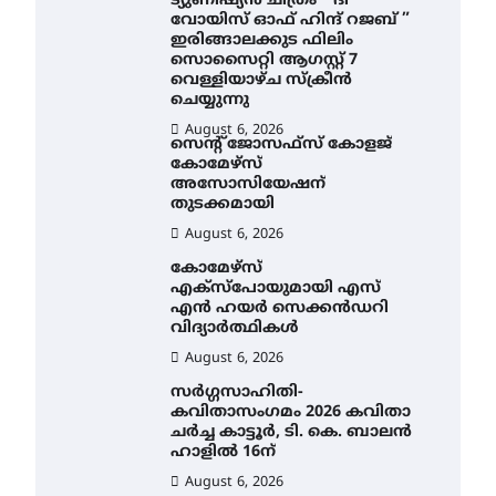
ട്യുണീഷ്യൻ ചിത്രം ” ദി
വോയിസ് ഓഫ് ഹിന്ദ് റജബ് ”
ഇരിങ്ങാലക്കുട ഫിലിം
സൊസൈറ്റി ആഗസ്റ്റ് 7
വെള്ളിയാഴ്ച സ്‌ക്രീൻ
ചെയ്യുന്നു
August 6, 2026
സെന്റ് ജോസഫ്സ് കോളജ്
കോമേഴ്‌സ്
അസോസിയേഷന്
തുടക്കമായി
August 6, 2026
കോമേഴ്സ്
എക്സ്പോയുമായി എസ്
എൻ ഹയർ സെക്കൻഡറി
വിദ്യാർത്ഥികൾ
August 6, 2026
സർഗ്ഗസാഹിതി-
കവിതാസംഗമം 2026 കവിതാ
ചർച്ച കാട്ടൂർ, ടി. കെ. ബാലൻ
ഹാളിൽ 16ന്
August 6, 2026