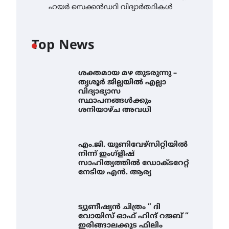
ഹയർ സെക്കൻഡറി വിദ്യാർത്ഥികൾ
Top News
ശക്തമായ മഴ തുടരുന്നു –
തൃശൂർ ജില്ലയിൽ എല്ലാ
വിദ്യാഭ്യാസ
സ്ഥാപനങ്ങൾക്കും
ശനിയാഴ്ച അവധി
എം.ജി. യൂണിവേഴ്‌സിറ്റിയിൽ
നിന്ന് ഇംഗ്ളീഷ്
സാഹിത്യത്തിൽ ഡോക്ടറേറ്റ്
നേടിയ എൻ. ആര്യ
ട്യുണീഷ്യൻ ചിത്രം ” ദി
വോയിസ് ഓഫ് ഹിന്ദ് റജബ് ”
ഇരിങ്ങാലക്കുട ഫിലിം