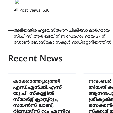
Post Views:
630
Post
⟵
അടിയന്തിര ഹൃദയസ്തംഭന ചികിത്സാ മാർഗമായ
സി.പി.സി.ആർ ട്രെയിനിങ് പ്രോഗ്രാം മെയ് 27 ന്
navigation
ഡോൺ ബോസ്കോ സ്കൂൾ ഓഡിറ്റോറിയത്തിൽ
Recent News
കാക്കാത്തുരുത്തി
നവംബർ 14
എസ്.എൻ.ജി.എസ്
തീയതിക
യു.പി സ്കൂളിൽ
ആനന്ദപ
സ്മാർട്ട് ക്ലാസ്സ്‌റൂം,
ശ്രീകൃ
സയൻസ് ലാബ്,
സെക്കൻ
റിസോഴ്സ് റൂം എന്നിവ
സ്ക്കൂളി