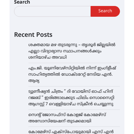
Search
Search
Recent Posts
ശക്തമായ മഴ തുടരുന്നു – തൃശൂർ ജില്ലയിൽ
എല്ലാ വിദ്യാഭ്യാസ സ്ഥാപനങ്ങൾക്കും
ശനിയാഴ്ച അവധി
എം.ജി. യൂണിവേഴ്‌സിറ്റിയിൽ നിന്ന് ഇംഗ്ളീഷ്
സാഹിത്യത്തിൽ ഡോക്ടറേറ്റ് നേടിയ എൻ.
ആര്യ
ട്യുണീഷ്യൻ ചിത്രം ” ദി വോയിസ് ഓഫ് ഹിന്ദ്
റജബ് ” ഇരിങ്ങാലക്കുട ഫിലിം സൊസൈറ്റി
ആഗസ്റ്റ് 7 വെള്ളിയാഴ്ച സ്‌ക്രീൻ ചെയ്യുന്നു
സെന്റ് ജോസഫ്സ് കോളജ് കോമേഴ്‌സ്
അസോസിയേഷന് തുടക്കമായി
കോമേഴ്സ് എക്സ്പോയുമായി എസ് എൻ