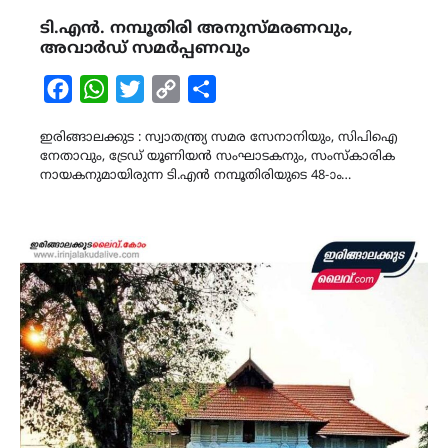
ടി.എൻ. നമ്പൂതിരി അനുസ്മരണവും,
അവാർഡ് സമർപ്പണവും
Facebook
WhatsApp
Twitter
Copy
Share
Link
ഇരിങ്ങാലക്കുട : സ്വാതന്ത്ര്യ സമര സേനാനിയും, സിപിഐ
നേതാവും, ട്രേഡ് യൂണിയൻ സംഘാടകനും, സംസ്കാരിക
നായകനുമായിരുന്ന ടി.എൻ നമ്പൂതിരിയുടെ 48-ാം…