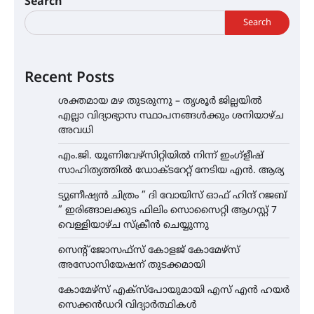
Search
Search
Recent Posts
ശക്തമായ മഴ തുടരുന്നു – തൃശൂർ ജില്ലയിൽ
എല്ലാ വിദ്യാഭ്യാസ സ്ഥാപനങ്ങൾക്കും ശനിയാഴ്ച
അവധി
എം.ജി. യൂണിവേഴ്‌സിറ്റിയിൽ നിന്ന് ഇംഗ്ളീഷ്
സാഹിത്യത്തിൽ ഡോക്ടറേറ്റ് നേടിയ എൻ. ആര്യ
ട്യുണീഷ്യൻ ചിത്രം ” ദി വോയിസ് ഓഫ് ഹിന്ദ് റജബ്
” ഇരിങ്ങാലക്കുട ഫിലിം സൊസൈറ്റി ആഗസ്റ്റ് 7
വെള്ളിയാഴ്ച സ്‌ക്രീൻ ചെയ്യുന്നു
സെന്റ് ജോസഫ്സ് കോളജ് കോമേഴ്‌സ്
അസോസിയേഷന് തുടക്കമായി
കോമേഴ്സ് എക്സ്പോയുമായി എസ് എൻ ഹയർ
സെക്കൻഡറി വിദ്യാർത്ഥികൾ