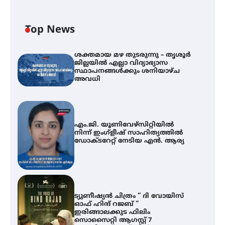
Top News
ശക്തമായ മഴ തുടരുന്നു – തൃശൂർ
ജില്ലയിൽ എല്ലാ വിദ്യാഭ്യാസ
സ്ഥാപനങ്ങൾക്കും ശനിയാഴ്ച
അവധി
എം.ജി. യൂണിവേഴ്‌സിറ്റിയിൽ
നിന്ന് ഇംഗ്ളീഷ് സാഹിത്യത്തിൽ
ഡോക്ടറേറ്റ് നേടിയ എൻ. ആര്യ
ട്യുണീഷ്യൻ ചിത്രം ” ദി വോയിസ്
ഓഫ് ഹിന്ദ് റജബ് ”
ഇരിങ്ങാലക്കുട ഫിലിം
സൊസൈറ്റി ആഗസ്റ്റ് 7