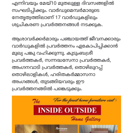
എന്നിവയും മേയ്10 മുതലുള്ള ദിവസങ്ങളിൽ
സംഘടിപ്പിക്കും. വാർഡുമെമ്പർമാരുടെ
നേതൃത്വത്തിലാണ് 17 വാർഡുകളിലും
ശുചികരണ പ്രവർത്തനങ്ങൾ നടക്കുക.
ആശാവർക്കർമാരും പഞ്ചായത്ത് ജീവനക്കാരും
വാർഡുകളിൽ പ്രവർത്തനം ഏകോപിപ്പിക്കാൻ
മുഖ്യ പങ്കു വഹിക്കുന്നു. കുടുംബശ്രീ
പ്രവർത്തകർ, സന്നദ്ധസേനാ പ്രവർത്തകർ,
അംഗനവാടി പ്രവർത്തകർ, തൊഴിലുറപ്പ്
തൊഴിലാളികൾ, ഹരിതകർമ്മാസനാ
അംഗങ്ങൾ, തുടങ്ങിയവരും ഈ
പ്രവർത്തനങ്ങിൽ പങ്കെടുക്കും.