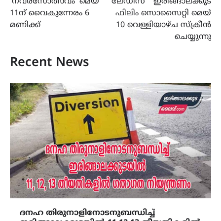
‘നവരസോത്സവം’ മെയ്
ലേഡീസ് ” ഇരിങ്ങാലക്കുട
11ന് വൈകുന്നേരം 6
ഫിലിം സൊസൈറ്റി മെയ്
മണിക്ക്
10 വെള്ളിയാഴ്ച സ്ക്രീൻ
ചെയ്യുന്നു
Recent News
ദനഹ തിരുനാളിനോടനുബന്ധിച്ച്