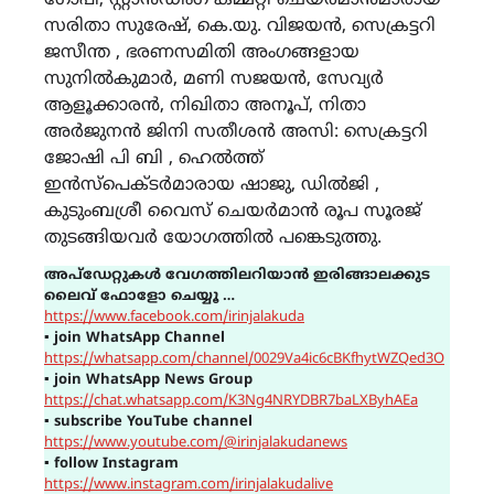
ഗോപി, സ്റ്റാൻഡിംഗ് കമ്മറ്റി ചെയർമാൻമാരായ
സരിതാ സുരേഷ്, കെ.യു. വിജയൻ, സെക്രട്ടറി
ജസീന്ത , ഭരണസമിതി അംഗങ്ങളായ
സുനിൽകുമാർ, മണി സജയൻ, സേവ്യർ
ആളൂക്കാരൻ, നിഖിതാ അനൂപ്, നിതാ
അർജുനൻ ജിനി സതീശൻ അസി: സെക്രട്ടറി
ജോഷി പി ബി , ഹെൽത്ത്
ഇൻസ്പെക്ടർമാരായ ഷാജു, ഡിൽജി ,
കുടുംബശ്രീ വൈസ് ചെയർമാൻ രൂപ സൂരജ്
തുടങ്ങിയവർ യോഗത്തിൽ പങ്കെടുത്തു.
അപ്ഡേറ്റുകൾ വേഗത്തിലറിയാൻ ഇരിങ്ങാലക്കുട
ലൈവ് ഫോളോ ചെയ്യൂ …
https://www.facebook.com/irinjalakuda
▪
join WhatsApp Channel
https://whatsapp.com/channel/0029Va4ic6cBKfhytWZQed3O
▪
join WhatsApp News Group
https://chat.whatsapp.com/K3Ng4NRYDBR7baLXByhAEa
▪
subscribe YouTube channel
https://www.youtube.com/@irinjalakudanews
▪
follow Instagram
https://www.instagram.com/irinjalakudalive