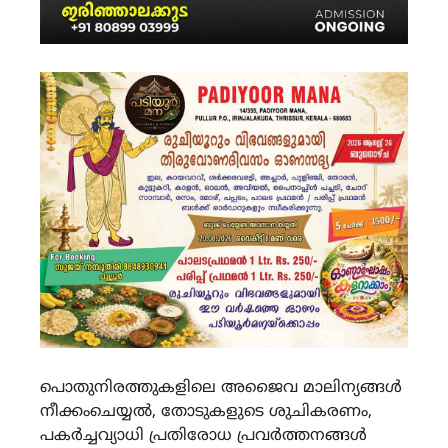
പൊതുനിരത്തുകളിലെ അജൈവ മാലിന്യങ്ങൾ
നീക്കംചെയ്യൽ, തോടുകളുടെ ശുചികരണം,
പകർച്ചവ്യാധി പ്രതിരോധ പ്രവർത്തനങ്ങൾ