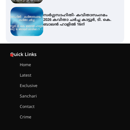
ശക്തമായ മഴ തുടരുന്നു – തൃശൂർ
ജില്ലയിൽ എല്ലാ വിദ്യാഭ്യാസ
സ്ഥാപനങ്ങൾക്കും ശനിയാഴ്ച
അവധി
എം.ജി. യൂണിവേഴ്‌സിറ്റിയിൽ നിന്ന്
ഇംഗ്ളീഷ് സാഹിത്യത്തിൽ
Quick Links
ഡോക്ടറേറ്റ് നേടിയ എൻ. ആര്യ
Home
Latest
ട്യുണീഷ്യൻ ചിത്രം ” ദി വോയിസ്
ഓഫ് ഹിന്ദ് റജബ് ” ഇരിങ്ങാലക്കുട
Exclusive
ഫിലിം സൊസൈറ്റി ആഗസ്റ്റ് 7
വെള്ളിയാഴ്ച സ്‌ക്രീൻ ചെയ്യുന്നു
Sanchari
Contact
സെന്റ് ജോസഫ്സ് കോളജ്
Crime
കോമേഴ്‌സ് അസോസിയേഷന്
തുടക്കമായി