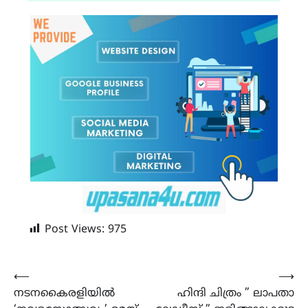
Post Views:
975
Post
⟵
⟶
നടനകൈരളിയിൽ
ഹിന്ദി ചിത്രം ” ലാപതാ
navigation