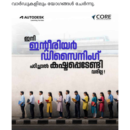
വാർഡുകളിലും യോഗങ്ങൾ ചേർന്നു.