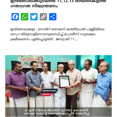
ഇരിങ്ങാലക്കുടയിൽ 11,12,13 തീയതികളിൽ
ഗതാഗത നിയന്ത്രണം
Facebook
WhatsApp
Twitter
Copy
Share
Link
ഇരിങ്ങാലക്കുട : സെൻറ് തോമസ് കത്തീഡ്രൽ പള്ളിയിലെ
ദനഹ തിരുനാളിനോടനുബന്ധിച്ച് പോലീസ് സുരക്ഷാ
ക്രമീകരണം ഏർപ്പെടുത്തി . ജനുവരി 11,…