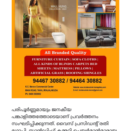
പരിപൂർണ്ണമായും ജനകീയ
പങ്കാളിത്തത്തോടെയാണ് പ്രവർത്തനം
സംഘടിപ്പിക്കുന്നത്. വൈസ് പ്രസിഡൻ്റ് രതി