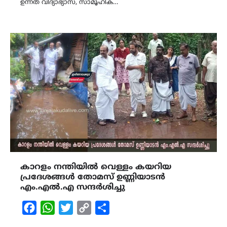
ഉന്നത വിദ്യാഭ്യാസ, സാമൂഹിക…
കാറളം നന്തിയിൽ വെള്ളം കയറിയ
പ്രദേശങ്ങൾ തോമസ് ഉണ്ണിയാടൻ
എം.എൽ.എ സന്ദർശിച്ചു
Facebook
WhatsApp
Twitter
Copy
Share
Link