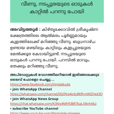
വീണു, നടപ്പുരയുടെ ഓടുകൾ
കാറ്റിൽ പറന്നു പോയി
അവിട്ടത്തൂർ :
കിഴ്തൃക്കോവിൽ ശ്രീകൃഷ്ണ
ക്ഷേത്രത്തിലെ ആൽമരം പൂർണ്ണമായും
കുളത്തിലേക്ക് മറിഞ്ഞു വീണു. ബുധനാഴ്ച
ഉണ്ടായ മഴയിലും കാറ്റിലും കുളപ്പുരയുടെ
മേൽക്കൂര കേടായിട്ടുണ്ട്. നടപ്പുരയുടെ
ഓടുകൾ പറന്നു പോയി. പറമ്പിൽ മാവും,
തേക്കും മറിഞ്ഞു വീണു.
അപ്ഡേറ്റുകൾ വേഗത്തിലറിയാൻ ഇരിങ്ങാലക്കുട
ലൈവ് ഫോളോ ചെയ്യൂ …
https://www.facebook.com/irinjalakuda
▪
join WhatsApp Channel
https://whatsapp.com/channel/0029Va4ic6cBKfhytWZQed3O
▪
join WhatsApp News Group
https://chat.whatsapp.com/K3Ng4NRYDBR7baLXByhAEa
▪
subscribe YouTube channel
https://www.youtube.com/@irinjalakudanews