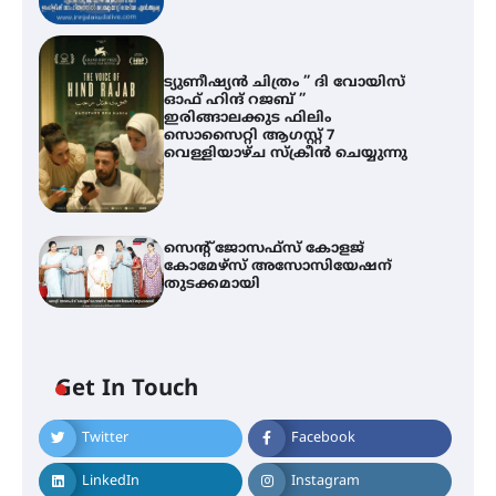
ട്യുണീഷ്യൻ ചിത്രം ” ദി വോയിസ്
ഓഫ് ഹിന്ദ് റജബ് ”
ഇരിങ്ങാലക്കുട ഫിലിം
സൊസൈറ്റി ആഗസ്റ്റ് 7
വെള്ളിയാഴ്ച സ്‌ക്രീൻ ചെയ്യുന്നു
സെന്റ് ജോസഫ്സ് കോളജ്
കോമേഴ്‌സ് അസോസിയേഷന്
തുടക്കമായി
Get In Touch
Twitter
Facebook
എം.ജി. യൂണിവേഴ്‌സിറ്റിയിൽ നിന്ന്
ഇംഗ്ളീഷ് സാഹിത്യത്തിൽ
ഡോക്ടറേറ്റ് നേടിയ എൻ. ആര്യ
LinkedIn
Instagram