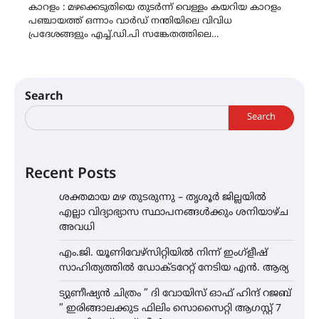
കാറളം : മഴക്കെടുതിയെ തുടർന്ന് വെള്ളം കയറിയ കാറളം
പഞ്ചായത്ത് ഒന്നാം വാർഡ് നന്തിയിലെ വിവിധ
പ്രദേശങ്ങളും എച്ച്.ഡി.പി സങ്കേതത്തിലെ…
Search
Search
Recent Posts
ശക്തമായ മഴ തുടരുന്നു – തൃശൂർ ജില്ലയിൽ
എല്ലാ വിദ്യാഭ്യാസ സ്ഥാപനങ്ങൾക്കും ശനിയാഴ്ച
അവധി
എം.ജി. യൂണിവേഴ്‌സിറ്റിയിൽ നിന്ന് ഇംഗ്ളീഷ്
സാഹിത്യത്തിൽ ഡോക്ടറേറ്റ് നേടിയ എൻ. ആര്യ
ട്യുണീഷ്യൻ ചിത്രം ” ദി വോയിസ് ഓഫ് ഹിന്ദ് റജബ്
” ഇരിങ്ങാലക്കുട ഫിലിം സൊസൈറ്റി ആഗസ്റ്റ് 7