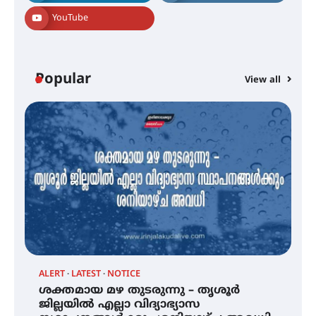
YouTube
ട്യുണീഷ്യൻ ചിത്രം ” ദി വോയിസ്
ഓഫ് ഹിന്ദ് റജബ് ” ഇരിങ്ങാലക്കുട
ഫിലിം സൊസൈറ്റി ആഗസ്റ്റ് 7
വെള്ളിയാഴ്ച സ്‌ക്രീൻ ചെയ്യുന്നു
Popular
View all
സെന്റ് ജോസഫ്സ് കോളജ്
കോമേഴ്‌സ് അസോസിയേഷന്
തുടക്കമായി
കോമേഴ്സ് എക്സ്പോയുമായി
എസ് എൻ ഹയർ സെക്കൻഡറി
വിദ്യാർത്ഥികൾ
ALERT
LATEST
NOTICE
സർഗ്ഗസാഹിതി- കവിതാസംഗമം
്
ശക്തമായ മഴ തുടരുന്നു – തൃശൂർ
2026 കവിതാ ചർച്ച കാട്ടൂർ, ടി. കെ.
ജില്ലയിൽ എല്ലാ വിദ്യാഭ്യാസ
ബാലൻ ഹാളിൽ 16ന്