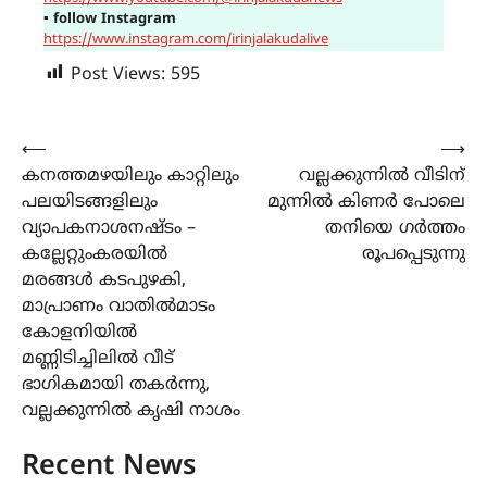
▪
follow Instagram
https://www.instagram.com/irinjalakudalive
Post Views:
595
Post
⟵
⟶
കനത്തമഴയിലും കാറ്റിലും
വല്ലക്കുന്നിൽ വീടിന്
navigation
പലയിടങ്ങളിലും
മുന്നിൽ കിണർ പോലെ
വ്യാപകനാശനഷ്ടം –
തനിയെ ഗർത്തം
കല്ലേറ്റുംകരയിൽ
രൂപപ്പെടുന്നു
മരങ്ങൾ കടപുഴകി,
മാപ്രാണം വാതിൽമാടം
കോളനിയിൽ
മണ്ണിടിച്ചിലിൽ വീട്
ഭാഗികമായി തകർന്നു,
വല്ലക്കുന്നിൽ കൃഷി നാശം
Recent News