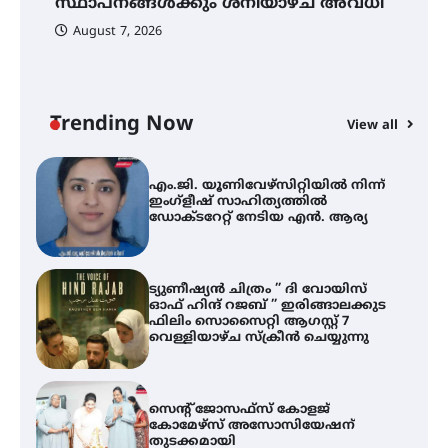
സ്ഥാപനങ്ങൾക്കും ശനിയാഴ്ച അവധി
August 7, 2026
ശക്തമായ മഴ തുടരുന്നു – തൃശൂർ
ജില്ലയിൽ എല്ലാ വിദ്യാഭ്യാസ
സ്ഥാപനങ്ങൾക്കും ശനിയാഴ്ച
അവധി
Trending Now
View all
എം.ജി. യൂണിവേഴ്‌സിറ്റിയിൽ നിന്ന്
A
ഇംഗ്ളീഷ് സാഹിത്യത്തിൽ
എ
ഡോക്ടറേറ്റ് നേടിയ എൻ. ആര്യ
ഇ
ന
ട്യുണീഷ്യൻ ചിത്രം ” ദി വോയിസ്
ഓഫ് ഹിന്ദ് റജബ് ” ഇരിങ്ങാലക്കുട
ഫിലിം സൊസൈറ്റി ആഗസ്റ്റ് 7
വെള്ളിയാഴ്ച സ്‌ക്രീൻ ചെയ്യുന്നു
സെന്റ് ജോസഫ്സ് കോളജ്
കോമേഴ്‌സ് അസോസിയേഷന്
തുടക്കമായി