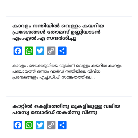
കാറളം നന്തിയിൽ വെള്ളം കയറിയ
പ്രദേശങ്ങൾ തോമസ് ഉണ്ണിയാടൻ
എം.എൽ.എ സന്ദർശിച്ചു
Facebook
WhatsApp
Twitter
Copy
Share
Link
കാറളം : മഴക്കെടുതിയെ തുടർന്ന് വെള്ളം കയറിയ കാറളം
പഞ്ചായത്ത് ഒന്നാം വാർഡ് നന്തിയിലെ വിവിധ
പ്രദേശങ്ങളും എച്ച്.ഡി.പി സങ്കേതത്തിലെ…
കാറ്റിൽ കെട്ടിടത്തിനു മുകളിലുള്ള വലിയ
പരസ്യ ബോർഡ് തകർന്നു വീണു
Facebook
WhatsApp
Twitter
Copy
Share
Link