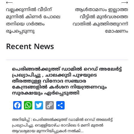
Post
⟵
⟶
വല്ലക്കുന്നിൽ വീടിന്
ആൾതാമസം ഇല്ലാത്ത
navigation
മുന്നിൽ കിണർ പോലെ
വീട്ടിൽ മുൻവശത്തെ
തനിയെ ഗർത്തം
വാതിൽ കുത്തിത്തുറന്ന്
രൂപപ്പെടുന്നു
മോഷണം
Recent News
പെരിങ്ങൽക്കുത്ത് ഡാമിൽ റെഡ് അലേർട്ട്
പ്രഖ്യാപിച്ചു , ചാലക്കുടി പുഴയുടെ
തീരത്തുള്ള വിനോദ സഞ്ചാര
കേന്ദ്രങ്ങളിൽ കർശന നിയന്ത്രണവും
സുരക്ഷയും ഏർപ്പെടുത്തി
Facebook
WhatsApp
Twitter
Copy
Share
Link
അറിയിപ്പ് : പെരിങ്ങൽക്കുത്ത് ഡാമിൽ റെഡ് അലേർട്ട്
പ്രഖ്യാപിച്ചു. വെള്ളിയാഴ്ച രാവിലെ 6 മണി മുതൽ
ആവശ്യമായ മുന്നറിയിപ്പുകൾ നൽകി…