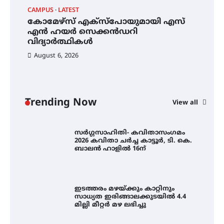
CAMPUS
LATEST
LA
കോമേഴ്സ് എക്സ്പോയുമായി എസ്
സ
തായ് ചി – ക്വിഗോങ്ങ്
ി
എൻ ഹയർ സെക്കൻഡറി
ക
പരിചയപ്പെടാം
വിദ്യാർത്ഥികൾ
ഹ
August 6, 2026
കോമേഴ്സ് എക്സ്പോയുമായി
എസ് എൻ ഹയർ സെക്കൻഡറി
വിദ്യാർത്ഥികൾ
Trending Now
View all
സർഗ്ഗസാഹിതി- കവിതാസംഗമം
2026 കവിതാ ചർച്ച കാട്ടൂർ, ടി. കെ.
ബാലൻ ഹാളിൽ 16ന്
ഇടത്തരം മഴയ്ക്കും കാറ്റിനും
സാധ്യത ഇരിങ്ങാലക്കുടയിൽ 4.4
മില്ലി മീറ്റർ മഴ ലഭിച്ചു