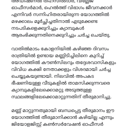
അഡീഷണൽ തഹസിൽദാർ, വില്ലേജ്
ഓഫീസർമാർ, ഹെൽത്ത് വിഭാഗം ജീവനക്കാർ
എന്നിവർ സന്നിഹിതരായിരുന്ന യോഗത്തിൽ
മഴക്കാലം മൂർച്ഛിച്ചതിനാൽ എടുക്കേണ്ട
നടപടികളെക്കുറിച്ചും ക്യാമ്പുകൾ
ആരംഭിക്കുന്നതിനെക്കുറിച്ചും ചർച്ച ചെയ്തു.
വാതിൽമാടം കോളനിയിൽ കഴിഞ്ഞ ദിവസം
രാത്രിയിൽ ഉണ്ടായ മണ്ണിടിച്ചിലിനെ കുറിച്ച്
യോഗത്തിൽ കൗൺസിലറും തദ്ദേശവാസികളും
വിവിധ കക്ഷി നേതാക്കളും വിശദമായി ചർച്ച
ചെയ്യുകയുണ്ടായി. നിലവിൽ അപകട
ഭീഷണിയുള്ള വീടുകളിൽ താമസിക്കുന്നവരെ
ക്യാമ്പുകളിലേക്കൊമറ്റു അടുത്തുള്ള
സ്ഥലങ്ങളിലേക്കൊമാറ്റുന്നതിന് തീരുമാനിച്ചു.
മണ്ണ് മാറ്റുന്നതുമായി ബന്ധപ്പെട്ട തീരുമാനം ഈ
യോഗത്തിൽ തീരുമാനിക്കാൻ കഴിയില്ല എന്നും
ജിയോളജിസ്റ്റ് കൺസർവേഷൻ ഓഫീസർ