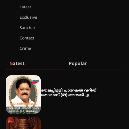
Latest
സർഗ്ഗസാഹിതി- കവിതാസംഗമം
2026 കവിതാ ചർച്ച കാട്ടൂർ, ടി. കെ.
Exclusive
ബാലൻ ഹാളിൽ 16ന്
Sanchari
Contact
ഇടത്തരം മഴയ്ക്കും കാറ്റിനും
Crime
സാധ്യത ഇരിങ്ങാലക്കുടയിൽ 4.4
മില്ലി മീറ്റർ മഴ ലഭിച്ചു
Latest
Popular
ഐ.ഐ.ടി മദ്രാസ്സിൽ നിന്നും
ഡോക്ടറേറ്റ് – ഇരിങ്ങാലക്കുട
സ്വദേശി ആതിര എം കെ യുടെ
നേട്ടം പ്രതിസന്ധികളോട് പൊരുതി
തേലപ്പിളളി പാറേമൽ വറീത്
തോമാസ് (69) അന്തരിച്ചു
മെഡിക്കൽ ക്യാമ്പ്