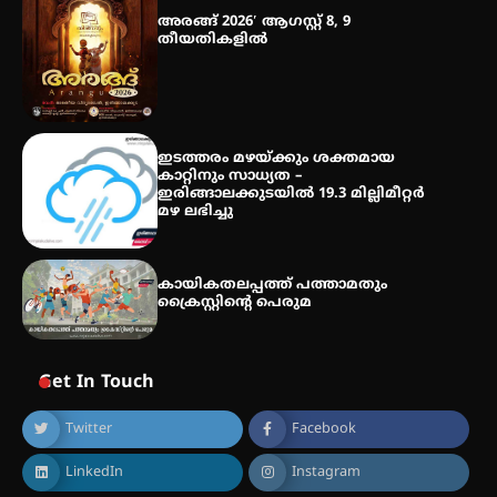
അരങ്ങ് 2026′ ആഗസ്റ്റ് 8, 9
തീയതികളിൽ
തായ് ചി – ക്വിഗോങ്ങ്
പരിചയപ്പെടാം
ഇടത്തരം മഴയ്ക്കും ശക്തമായ
കാറ്റിനും സാധ്യത –
ഇരിങ്ങാലക്കുടയിൽ 19.3 മില്ലിമീറ്റർ
മഴ ലഭിച്ചു
കായികതലപ്പത്ത് പത്താമതും
ക്രൈസ്റ്റിന്റെ പെരുമ
Get In Touch
Twitter
Facebook
LinkedIn
Instagram