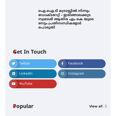
സർഗ്ഗസാഹിതി- കവിതാസംഗമം
ഐ.ഐ.ടി മദ്രാസ്സിൽ നിന്നും
2026 കവിതാ ചർച്ച കാട്ടൂർ, ടി. കെ.
ഡോക്ടറേറ്റ് – ഇരിങ്ങാലക്കുട
ബാലൻ ഹാളിൽ 16ന്
സ്വദേശി ആതിര എം കെ യുടെ
നേട്ടം പ്രതിസന്ധികളോട്
പൊരുതി
ഇടത്തരം മഴയ്ക്കും കാറ്റിനും
സാധ്യത ഇരിങ്ങാലക്കുടയിൽ 4.4
മില്ലി മീറ്റർ മഴ ലഭിച്ചു
Get In Touch
Twitter
Facebook
ഐ.ഐ.ടി മദ്രാസ്സിൽ നിന്നും
ഡോക്ടറേറ്റ് – ഇരിങ്ങാലക്കുട
LinkedIn
Instagram
സ്വദേശി ആതിര എം കെ യുടെ
നേട്ടം പ്രതിസന്ധികളോട് പൊരുതി
YouTube
മെഡിക്കൽ ക്യാമ്പ്
Popular
View all