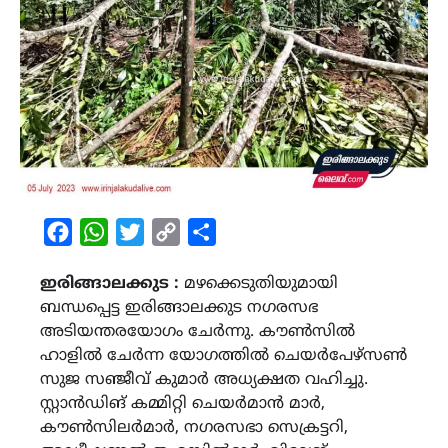
Facebook
WhatsApp
Twitter
Copy
Share
Link
ഇരിങ്ങാലക്കുട :
മഴക്കെടുതിയുമായി
ബന്ധപ്പെട്ട ഇരിങ്ങാലക്കുട നഗരസഭ
അടിയന്തരയോഗം ചേർന്നു. കൗൺസിൽ
ഹാളിൽ ചേർന്ന യോഗത്തിൽ ചെയർപേഴ്സൺ
സുജ സഞ്ജീവ് കുമാർ അധ്യക്ഷത വഹിച്ചു.
സ്റ്റാൻഡിങ് കമ്മിറ്റി ചെയർമാൻ മാർ,
കൗൺസിലർമാർ, നഗരസഭാ സെക്രട്ടറി,