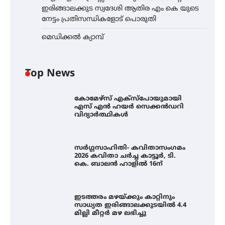
ഇരിങ്ങാലക്കുട സ്വദേശി ആതിര എം കെ യുടെ
നേട്ടം പ്രതിസന്ധികളോട് പൊരുതി
മെഡിക്കൽ ക്യാമ്പ്
Top News
കോമേഴ്സ് എക്സ്പോയുമായി
എസ് എൻ ഹയർ സെക്കൻഡറി
വിദ്യാർത്ഥികൾ
സർഗ്ഗസാഹിതി- കവിതാസംഗമം
2026 കവിതാ ചർച്ച കാട്ടൂർ, ടി.
കെ. ബാലൻ ഹാളിൽ 16ന്
ഇടത്തരം മഴയ്ക്കും കാറ്റിനും
സാധ്യത ഇരിങ്ങാലക്കുടയിൽ 4.4
മില്ലി മീറ്റർ മഴ ലഭിച്ചു