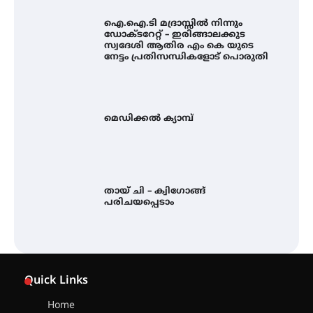
ഐ.ഐ.ടി മദ്രാസ്സിൽ നിന്നും
ഡോക്ടറേറ്റ് – ഇരിങ്ങാലക്കുട
സ്വദേശി ആതിര എം കെ യുടെ
നേട്ടം പ്രതിസന്ധികളോട് പൊരുതി
മെഡിക്കൽ ക്യാമ്പ്
തായ് ചി – ക്വിഗോങ്ങ്
പരിചയപ്പെടാം
കോമേഴ്സ് എക്സ്പോയുമായി
എസ് എൻ ഹയർ സെക്കൻഡറി
Quick Links
വിദ്യാർത്ഥികൾ
Home