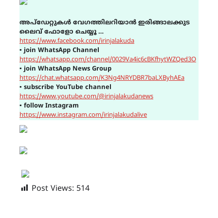
അപ്ഡേറ്റുകൾ വേഗത്തിലറിയാൻ ഇരിങ്ങാലക്കുട
ലൈവ് ഫോളോ ചെയ്യൂ …
https://www.facebook.com/irinjalakuda
▪
join WhatsApp Channel
https://whatsapp.com/channel/0029Va4ic6cBKfhytWZQed3O
▪
join WhatsApp News Group
https://chat.whatsapp.com/K3Ng4NRYDBR7baLXByhAEa
▪
subscribe YouTube channel
https://www.youtube.com/@irinjalakudanews
▪
follow Instagram
https://www.instagram.com/irinjalakudalive
Post Views:
514