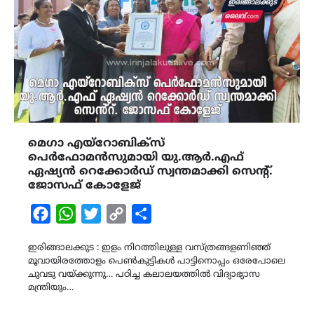
മെഗാ എയ്റോബിക്സ്
പെർഫോമൻസുമായി യു.ആർ.എഫ്
ഏഷ്യൻ റെക്കോർഡ് സ്വന്തമാക്കി സെൻ്റ്.
ജോസഫ് കോളേജ്
Facebook
WhatsApp
Twitter
Copy
Share
Link
ഇരിങ്ങാലക്കുട : ഇളം നിറത്തിലുള്ള വസ്ത്രങ്ങളണിഞ്ഞ്
മൂവായിരത്തോളം പെൺകുട്ടികൾ പാട്ടിനൊപ്പം ഒരേപോലെ
ചുവടു വയ്ക്കുന്നു… പഠിച്ച കലാലയത്തിൽ വിദ്യാഭ്യാസ
മന്ത്രിയും…