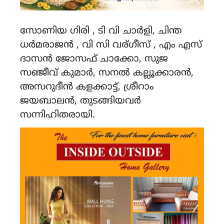
സോണിയ ഗിരി , ടി വി ചാർളി, ചിന്ത
ധർമരാജൻ , വി സി വര്ഗീസ് , എം എസ്
ദാസൻ ജോസഫ് ചാക്കോ, സുജ
സഞ്ജീവ് കുമാർ, സനൽ കല്ലൂക്കാരൻ,
അസറുദീൻ കളക്കാട്ട്, ശ്രീറാം
ജയബാലൻ, തുടങ്ങിയവർ
സന്നിഹിതരായി.