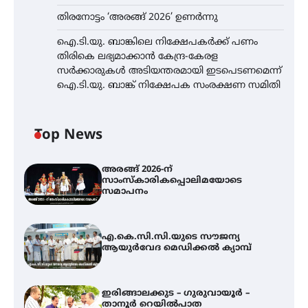
തിരനോട്ടം ‘അരങ്ങ് 2026’ ഉണർന്നു
ഐ.ടി.യു. ബാങ്കിലെ നിക്ഷേപകർക്ക് പണം
തിരികെ ലഭ്യമാക്കാൻ കേന്ദ്ര-കേരള
സർക്കാരുകൾ അടിയന്തരമായി ഇടപെടണമെന്ന്
ഐ.ടി.യു. ബാങ്ക് നിക്ഷേപക സംരക്ഷണ സമിതി
Top News
അരങ്ങ് 2026-ന്
സാംസ്കാരികപ്പൊലിമയോടെ
സമാപനം
എ.കെ.സി.സി.യുടെ സൗജന്യ
ആയുർവേദ മെഡിക്കൽ ക്യാമ്പ്
ഇരിങ്ങാലക്കുട – ഗുരുവായൂർ –
താനൂർ റെയിൽപാത