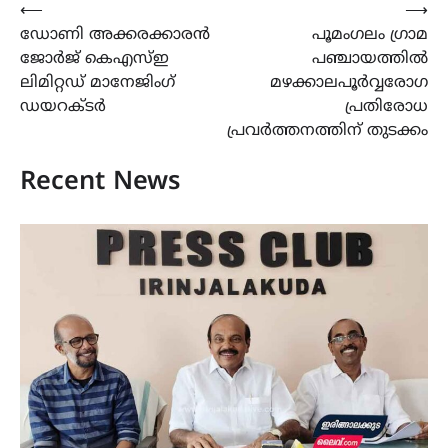
Post
⟵
⟶
ഡോണി അക്കരക്കാരൻ
പൂമംഗലം ഗ്രാമ
navigation
ജോർജ് കെഎസ്ഇ
പഞ്ചായത്തിൽ
ലിമിറ്റഡ് മാനേജിംഗ്
മഴക്കാലപൂർവ്വരോഗ
ഡയറക്ടർ
പ്രതിരോധ
പ്രവർത്തനത്തിന് തുടക്കം
Recent News