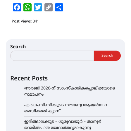
Facebook
WhatsApp
Twitter
Copy
Share
Link
Post Views: 341
Search
Search
Recent Posts
അരങ്ങ് 2026-ന് സാംസ്കാരികപ്പൊലിമയോടെ
സമാപനം
എ.കെ.സി.സി.യുടെ സൗജന്യ ആയുർവേദ
മെഡിക്കൽ ക്യാമ്പ്
ഇരിങ്ങാലക്കുട – ഗുരുവായൂർ – താനൂർ
റെയിൽപാത യാഥാർത്ഥ്യമാകുന്നു