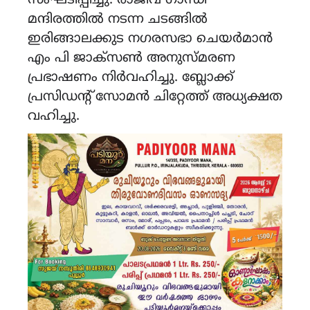
സംഘടിപ്പിച്ചു. രാജീവ് ഗാന്ധി
മന്ദിരത്തിൽ നടന്ന ചടങ്ങിൽ
ഇരിങ്ങാലക്കുട നഗരസഭാ ചെയർമാൻ
എം പി ജാക്സൺ അനുസ്മരണ
പ്രഭാഷണം നിർവഹിച്ചു. ബ്ലോക്ക്
പ്രസിഡന്റ് സോമൻ ചിറ്റേത്ത് അധ്യക്ഷത
വഹിച്ചു.