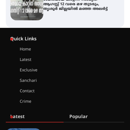
സാംസ്കാരികപ്പൊലിമയോടെ
സമാപനം
എ.കെ.സി.സി.യുടെ സൗജന്യ
Quick Links
ആയുർവേദ മെഡിക്കൽ ക്യാമ്പ്
Home
Latest
ഇരിങ്ങാലക്കുട – ഗുരുവായൂർ –
താനൂർ റെയിൽപാത
Exclusive
യാഥാർത്ഥ്യമാകുന്നു
Sanchari
Contact
Crime
തിരനോട്ടം ‘അരങ്ങ് 2026’ ഉണർന്നു
Latest
Popular
ഐ.ടി.യു. ബാങ്കിലെ
നിക്ഷേപകർക്ക് പണം തിരികെ