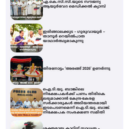
താനൂർ റെയിൽപാത
യാഥാർത്ഥ്യമാകുന്നു
തിരനോട്ടം ‘അരങ്ങ് 2026’ ഉണർന്നു
ഐ.ടി.യു. ബാങ്കിലെ
നിക്ഷേപകർക്ക് പണം തിരികെ
ലഭ്യമാക്കാൻ കേന്ദ്ര-കേരള
സർക്കാരുകൾ അടിയന്തരമായി
ഇടപെടണമെന്ന് ഐ.ടി.യു. ബാങ്ക്
നിക്ഷേപക സംരക്ഷണ സമിതി
ശക്തമായ കാറ്റിന് സാധ്യത –
ആഗസ്റ്റ് 12 വരെ മഴ തുടരും,
തൃശൂർ ജില്ലയിൽ മഞ്ഞ അലർട്ട്
അരങ്ങ് 2026-ന്