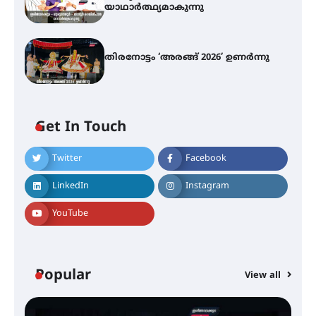
യാഥാർത്ഥ്യമാകുന്നു
തിരനോട്ടം ‘അരങ്ങ് 2026’ ഉണർന്നു
എ.കെ.സി.സി.യുടെ സൗജന്യ
ആയുർവേദ മെഡിക്കൽ ക്യാമ്പ്
Get In Touch
ഇരിങ്ങാലക്കുട – ഗുരുവായൂർ –
Twitter
Facebook
താനൂർ റെയിൽപാത
യാഥാർത്ഥ്യമാകുന്നു
LinkedIn
Instagram
YouTube
തിരനോട്ടം ‘അരങ്ങ് 2026’ ഉണർന്നു
Popular
View all
ഐ.ടി.യു. ബാങ്കിലെ
നിക്ഷേപകർക്ക് പണം തിരികെ