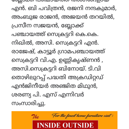
ബ്ലോക്ക് പഞ്ചായത്ത് അംഗങ്ങളായ
എൻ. ബി പവിത്രൻ, രജനി നന്ദകുമാർ,
അംബുജ രാജൻ, അജയൻ തറയിൽ,
പ്രസീന സജയൻ, ബ്ലോക്ക്
പഞ്ചായത്ത് സെക്രട്ടറി കെ.കെ.
നിഖിൽ, അസി. സെക്രട്ടറി എൻ.
രാജേഷ്, കാട്ടൂർ ഗ്രാമപഞ്ചായത്ത്
സെക്രട്ടറി വി.എ. ഉണ്ണികൃഷ്ണൻ ,
അസി.സെക്രട്ടറി ബിനോയ്. ടി.വി
തൊഴിലുറപ്പ് പദ്ധതി അക്രഡിറ്റഡ്
എൻജിനീയർ അഞ്ജിത മിഥുൻ,
ശരണ്യ പി. എസ് എന്നിവർ
സംസാരിച്ചു. ‎