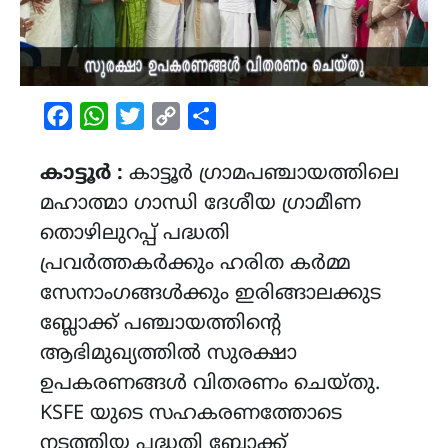
Facebook
WhatsApp
Twitter
Copy
Share
Link
കാട്ടൂർ :
കാട്ടൂർ ഗ്രാമപഞ്ചായത്തിലെ
മഹാത്മാ ഗാന്ധി ദേശീയ ഗ്രാമീണ
തൊഴിലുറപ്പ് പദ്ധതി
പ്രവർത്തകർക്കും ഹരിത കർമ്മ
സേനാംഗങ്ങൾക്കും ഇരിങ്ങാലക്കുട
ബ്ലോക്ക് പഞ്ചായത്തിൻ്റെ
ആഭിമുഖ്യത്തിൽ സുരക്ഷാ
ഉപകരണങ്ങൾ വിതരണം ചെയ്തു.
KSFE യുടെ സഹകരണത്തോടെ
നടത്തിയ പദ്ധതി ബ്ലോക്ക്