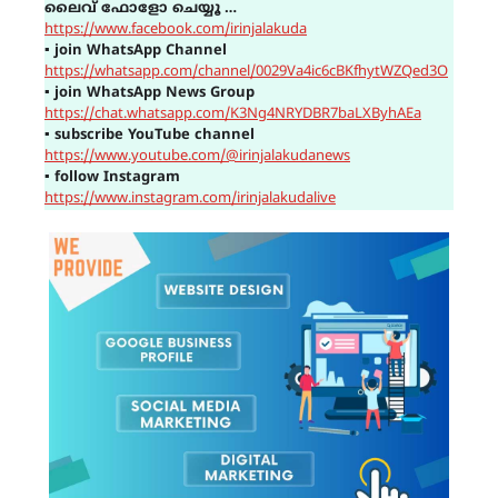
ലൈവ് ഫോളോ ചെയ്യൂ …
https://www.facebook.com/irinjalakuda
▪
join WhatsApp Channel
https://whatsapp.com/channel/0029Va4ic6cBKfhytWZQed3O
▪
join WhatsApp News Group
https://chat.whatsapp.com/K3Ng4NRYDBR7baLXByhAEa
▪
subscribe YouTube channel
https://www.youtube.com/@irinjalakudanews
▪
follow Instagram
https://www.instagram.com/irinjalakudalive