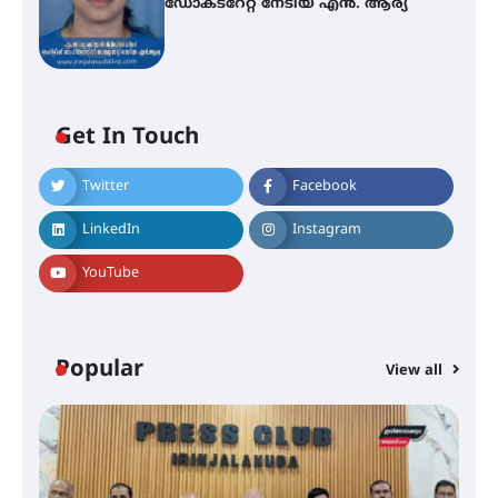
ഡോക്ടറേറ്റ് നേടിയ എൻ. ആര്യ
ശക്തമായ കാറ്റിന് സാധ്യത –
Get In Touch
ആഗസ്റ്റ് 12 വരെ മഴ തുടരും,
തൃശൂർ ജില്ലയിൽ മഞ്ഞ അലർട്ട്
Twitter
Facebook
LinkedIn
Instagram
ശക്തമായ മഴ തുടരുന്നു – തൃശൂർ
ജില്ലയിൽ എല്ലാ വിദ്യാഭ്യാസ
YouTube
സ്ഥാപനങ്ങൾക്കും ശനിയാഴ്ച
അവധി
Popular
View all
എം.ജി. യൂണിവേഴ്‌സിറ്റിയിൽ നിന്ന്
ഇംഗ്ളീഷ് സാഹിത്യത്തിൽ
ഡോക്ടറേറ്റ് നേടിയ എൻ. ആര്യ
ട്യുണീഷ്യൻ ചിത്രം ” ദി വോയിസ്