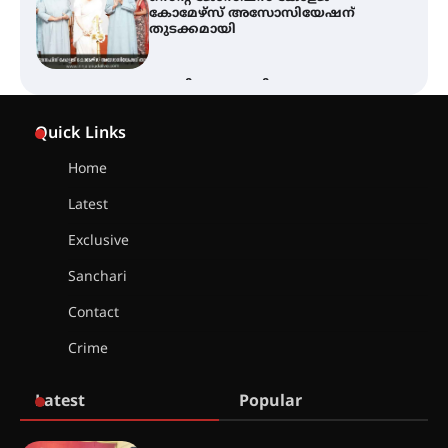
ലഭ്യമാക്കാൻ കേന്ദ്ര-കേരള
സർക്കാരുകൾ അടിയന്തരമായി
ഇടപെടണമെന്ന് ഐ.ടി.യു. ബാങ്ക്
നിക്ഷേപക സംരക്ഷണ സമിതി
ശക്തമായ കാറ്റിന് സാധ്യത –
ആഗസ്റ്റ് 12 വരെ മഴ തുടരും,
Quick Links
തൃശൂർ ജില്ലയിൽ മഞ്ഞ അലർട്ട്
Home
Latest
ശക്തമായ മഴ തുടരുന്നു – തൃശൂർ
ജില്ലയിൽ എല്ലാ വിദ്യാഭ്യാസ
Exclusive
സ്ഥാപനങ്ങൾക്കും ശനിയാഴ്ച
അവധി
Sanchari
Contact
എം.ജി. യൂണിവേഴ്‌സിറ്റിയിൽ നിന്ന്
Crime
ഇംഗ്ളീഷ് സാഹിത്യത്തിൽ
ഡോക്ടറേറ്റ് നേടിയ എൻ. ആര്യ
Latest
Popular
ട്യുണീഷ്യൻ ചിത്രം ” ദി വോയിസ്