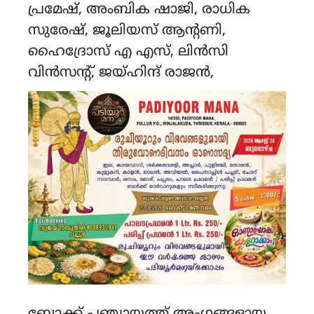
പ്രമേഷ്, അംബിക ഷാജി, രാധിക
സുരേഷ്, ജൂലിയസ് ആന്റണി,
ഹൈദ്രോസ് എ എസ്, ലിൻസി
വിൻസന്റ്, ജയ്ഹിന്ദ് രാജൻ,