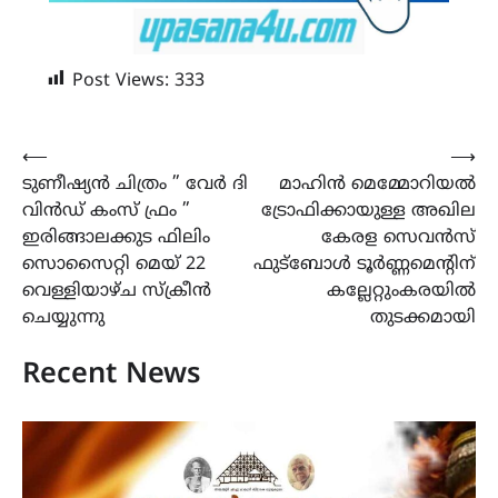
Post Views:
333
Post
⟵
⟶
ടുണീഷ്യൻ ചിത്രം ” വേർ ദി
മാഹിൻ മെമ്മോറിയൽ
navigation
വിൻഡ് കംസ് ഫ്രം ”
ട്രോഫിക്കായുള്ള അഖില
ഇരിങ്ങാലക്കുട ഫിലിം
കേരള സെവൻസ്
സൊസൈറ്റി മെയ് 22
ഫുട്ബോൾ ടൂർണ്ണമെൻ്റിന്
വെള്ളിയാഴ്ച സ്ക്രീൻ
കല്ലേറ്റുംകരയിൽ
ചെയ്യുന്നു
തുടക്കമായി
Recent News