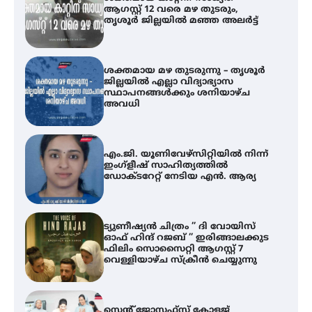
ജില്ലയിൽ എല്ലാ വിദ്യാഭ്യാസ
സ്ഥാപനങ്ങൾക്കും ശനിയാഴ്ച
അവധി
എം.ജി. യൂണിവേഴ്‌സിറ്റിയിൽ നിന്ന്
ഇംഗ്ളീഷ് സാഹിത്യത്തിൽ
ഡോക്ടറേറ്റ് നേടിയ എൻ. ആര്യ
ട്യുണീഷ്യൻ ചിത്രം ” ദി വോയിസ്
ഓഫ് ഹിന്ദ് റജബ് ” ഇരിങ്ങാലക്കുട
ഫിലിം സൊസൈറ്റി ആഗസ്റ്റ് 7
വെള്ളിയാഴ്ച സ്‌ക്രീൻ ചെയ്യുന്നു
സെന്റ് ജോസഫ്സ് കോളജ്
കോമേഴ്‌സ് അസോസിയേഷന്
തുടക്കമായി
ഐ.ടി.യു. ബാങ്കിലെ
നിക്ഷേപകർക്ക് പണം തിരികെ