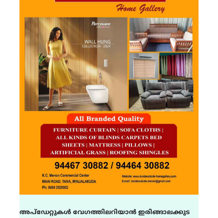
അപ്ഡേറ്റുകൾ വേഗത്തിലറിയാൻ ഇരിങ്ങാലക്കുട