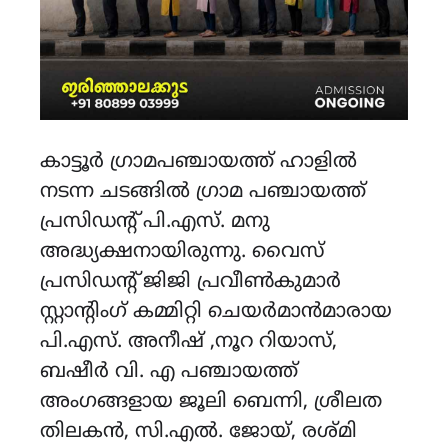
കാട്ടൂർ ഗ്രാമപഞ്ചായത്ത് ഹാളിൽ
നടന്ന ചടങ്ങിൽ ഗ്രാമ പഞ്ചായത്ത്
പ്രസിഡൻ്റ് പി.എസ്. മനു
അദ്ധ്യക്ഷനായിരുന്നു. വൈസ്
പ്രസിഡൻ്റ് ജിജി പ്രവീൺകുമാർ
സ്റ്റാൻ്റിംഗ് കമ്മിറ്റി ചെയർമാൻമാരായ
പി.എസ്. അനീഷ് ,നൂറ റിയാസ്,
ബഷീർ വി. എ പഞ്ചായത്ത്
അംഗങ്ങളായ ജൂലി ബെന്നി, ശ്രീലത
തിലകൻ, സി.എൽ. ജോയ്, രശ്മി