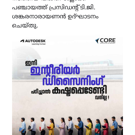
പഞ്ചായത്ത് പ്രസിഡൻ്റ് ടി.ജി.
ശങ്കരനാരായണൻ ഉദ്ഘാടനം
ചെയ്തു.