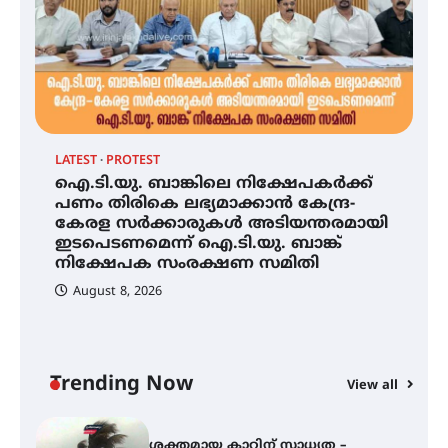
ഓഫ് ഹിന്ദ് റജബ് ” ഇരിങ്ങാലക്കുട
ഫിലിം സൊസൈറ്റി ആഗസ്റ്റ് 7
വെള്ളിയാഴ്ച സ്‌ക്രീൻ ചെയ്യുന്നു
സെന്റ് ജോസഫ്സ് കോളജ്
കോമേഴ്‌സ് അസോസിയേഷന്
തുടക്കമായി
LATEST
PROTEST
AL
ഐ.ടി.യു. ബാങ്കിലെ നിക്ഷേപകർക്ക്
ശ
ഐ.ടി.യു. ബാങ്കിലെ
പണം തിരികെ ലഭ്യമാക്കാൻ കേന്ദ്ര-
വ
നിക്ഷേപകർക്ക് പണം തിരികെ
കേരള സർക്കാരുകൾ അടിയന്തരമായി
മ
ലഭ്യമാക്കാൻ കേന്ദ്ര-കേരള
ഇടപെടണമെന്ന് ഐ.ടി.യു. ബാങ്ക്
സർക്കാരുകൾ അടിയന്തരമായി
നിക്ഷേപക സംരക്ഷണ സമിതി
ഇടപെടണമെന്ന് ഐ.ടി.യു. ബാങ്ക്
നിക്ഷേപക സംരക്ഷണ സമിതി
August 8, 2026
ശക്തമായ കാറ്റിന് സാധ്യത –
ആഗസ്റ്റ് 12 വരെ മഴ തുടരും,
തൃശൂർ ജില്ലയിൽ മഞ്ഞ അലർട്ട്
Trending Now
View all
ശക്തമായ മഴ തുടരുന്നു – തൃശൂർ
്