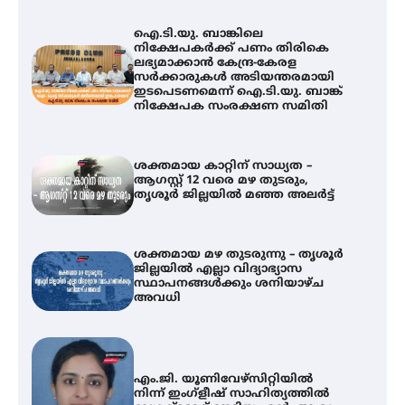
ഐ.ടി.യു. ബാങ്കിലെ
നിക്ഷേപകർക്ക് പണം തിരികെ
ലഭ്യമാക്കാൻ കേന്ദ്ര-കേരള
സർക്കാരുകൾ അടിയന്തരമായി
ഇടപെടണമെന്ന് ഐ.ടി.യു. ബാങ്ക്
നിക്ഷേപക സംരക്ഷണ സമിതി
ശക്തമായ കാറ്റിന് സാധ്യത –
ആഗസ്റ്റ് 12 വരെ മഴ തുടരും,
തൃശൂർ ജില്ലയിൽ മഞ്ഞ അലർട്ട്
ശക്തമായ മഴ തുടരുന്നു – തൃശൂർ
ജില്ലയിൽ എല്ലാ വിദ്യാഭ്യാസ
സ്ഥാപനങ്ങൾക്കും ശനിയാഴ്ച
അവധി
എം.ജി. യൂണിവേഴ്‌സിറ്റിയിൽ
നിന്ന് ഇംഗ്ളീഷ് സാഹിത്യത്തിൽ