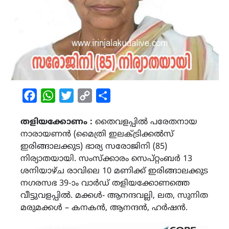
Facebook
WhatsApp
Twitter
Copy
Share
Link
തളിയക്കോണം :
തൈവളപ്പിൽ പരേതനായ
നാരായണൻ ‌(മൈത്രി ഇലക്ട്രിക്കൽസ്
ഇരിങ്ങാലക്കുട) ഭാര്യ സരോജിനി (85)
നിര്യാതയായി. സംസ്ക്കാരം സെപ്റ്റംബർ 13
ശനിയാഴ്ച രാവിലെ 10 മണിക്ക് ഇരിങ്ങാലക്കുട
നഗരസഭ 39-ാം വാർഡ് തളിയക്കോണത്തെ
വീട്ടുവളപ്പിൽ. മക്കൾ- ആനന്ദവല്ലി, ലത, സുനിത
മരുമക്കൾ – കനകൻ, ആനന്ദൻ, ഹർഷൻ.