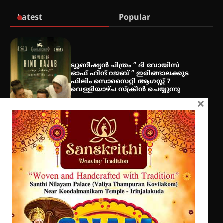
Latest
Popular
ശക്തമായ മഴ തുടരുന്നു – തൃശൂർ
ജില്ലയിൽ എല്ലാ വിദ്യാഭ്യാസ
സ്ഥാപനങ്ങൾക്കും ശനിയാഴ്ച
അവധി
ട്യുണീഷ്യൻ ചിത്രം ” ദി വോയിസ്
ഓഫ് ഹിന്ദ് റജബ് ” ഇരിങ്ങാലക്കുട
ഫിലിം സൊസൈറ്റി ആഗസ്റ്റ് 7
വെള്ളിയാഴ്ച സ്‌ക്രീൻ ചെയ്യുന്നു
എം.ജി. യൂണിവേഴ്‌സിറ്റിയിൽ നിന്ന്
×
ഇംഗ്ളീഷ് സാഹിത്യത്തിൽ
ഡോക്ടറേറ്റ് നേടിയ എൻ. ആര്യ
സെന്റ് ജോസഫ്സ് കോളജ്
കോമേഴ്‌സ് അസോസിയേഷന്
തുടക്കമായി
കോമേഴ്സ് എക്സ്പോയുമായി എസ്
എൻ ഹയർ സെക്കൻഡറി
വിദ്യാർത്ഥികൾ