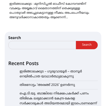
ഇരിങ്ങാലക്കുട : മുനിസിപ്പൽ ഓഫീസ് കോമ്പൗണ്ടിന്
വടക്കും അയ്യങ്കാവ് മൈതാനത്തിന് തെക്കുമുള്ള
പൊതുവഴി അടച്ചുകെട്ടാനുള്ള നീക്കം അപലപനീയവും
അനുവദിക്കാനാകാത്തതും ആണെന്ന്…
Search
Search
Recent Posts
ഇരിങ്ങാലക്കുട – ഗുരുവായൂർ – താനൂർ
റെയിൽപാത യാഥാർത്ഥ്യമാകുന്നു
തിരനോട്ടം ‘അരങ്ങ് 2026’ ഉണർന്നു
ഐ.ടി.യു. ബാങ്കിലെ നിക്ഷേപകർക്ക് പണം
തിരികെ ലഭ്യമാക്കാൻ കേന്ദ്ര-കേരള
സർക്കാരുകൾ അടിയന്തരമായി ഇടപെടണമെന്ന്