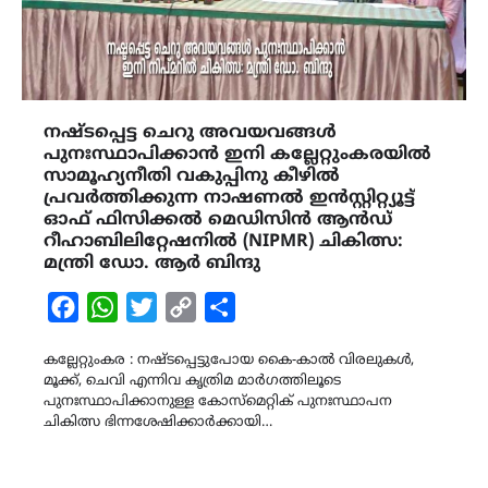
നഷ്ടപ്പെട്ട ചെറു അവയവങ്ങൾ
പുനഃസ്ഥാപിക്കാൻ ഇനി കല്ലേറ്റുംകരയിൽ
സാമൂഹ്യനീതി വകുപ്പിനു കീഴിൽ
പ്രവർത്തിക്കുന്ന നാഷണൽ ഇൻസ്റ്റിറ്റ്യൂട്ട്
ഓഫ് ഫിസിക്കൽ മെഡിസിൻ ആൻഡ്
റീഹാബിലിറ്റേഷനിൽ (NIPMR) ചികിത്സ:
മന്ത്രി ഡോ. ആർ ബിന്ദു
Facebook
WhatsApp
Twitter
Copy
Share
Link
കല്ലേറ്റുംകര : നഷ്ടപ്പെട്ടുപോയ കൈ-കാൽ വിരലുകൾ,
മൂക്ക്, ചെവി എന്നിവ കൃത്രിമ മാർഗത്തിലൂടെ
പുനഃസ്ഥാപിക്കാനുള്ള കോസ്മെറ്റിക് പുനഃസ്ഥാപന
ചികിത്സ ഭിന്നശേഷിക്കാർക്കായി…