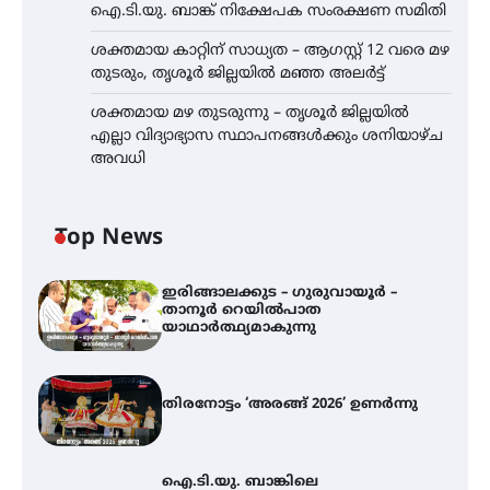
ഐ.ടി.യു. ബാങ്ക് നിക്ഷേപക സംരക്ഷണ സമിതി
ശക്തമായ കാറ്റിന് സാധ്യത – ആഗസ്റ്റ് 12 വരെ മഴ
തുടരും, തൃശൂർ ജില്ലയിൽ മഞ്ഞ അലർട്ട്
ശക്തമായ മഴ തുടരുന്നു – തൃശൂർ ജില്ലയിൽ
എല്ലാ വിദ്യാഭ്യാസ സ്ഥാപനങ്ങൾക്കും ശനിയാഴ്ച
അവധി
Top News
ഇരിങ്ങാലക്കുട – ഗുരുവായൂർ –
താനൂർ റെയിൽപാത
യാഥാർത്ഥ്യമാകുന്നു
തിരനോട്ടം ‘അരങ്ങ് 2026’ ഉണർന്നു
ഐ.ടി.യു. ബാങ്കിലെ