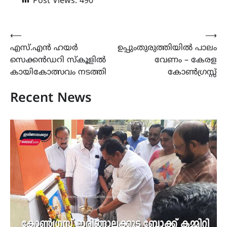
Post Views:
490
Post
⟵
⟶
എസ്.എൻ ഹയർ
ഉപ്പുംതുരുത്തിയിൽ പാലം
navigation
സെക്കൻഡറി സ്കൂളിൽ
വേണം – കേരള
കായികോത്സവം നടത്തി
കോൺഗ്രസ്സ്
Recent News