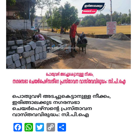
പൊതുവഴി അടച്ചുകെട്ടാനുള്ള നീക്കം,
ഇരിങ്ങാലക്കുട നഗരസഭാ
ചെയർപെഴ്സൻ്റെ പ്രസ്താവന
വാസ്തവവിരുദ്ധം: സി.പി.ഐ
Facebook
WhatsApp
Twitter
Copy
Share
Link