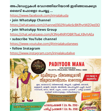
അപ്ഡേറ്റുകൾ വേഗത്തിലറിയാൻ ഇരിങ്ങാലക്കുട
ലൈവ് ഫോളോ ചെയ്യൂ …
https://www.facebook.com/irinjalakuda
▪
join WhatsApp Channel
https://whatsapp.com/channel/0029Va4ic6cBKfhytWZQed3O
▪
join WhatsApp News Group
https://chat.whatsapp.com/K3Ng4NRYDBR7baLXByhAEa
▪
subscribe YouTube channel
https://www.youtube.com/@irinjalakudanews
▪
follow Instagram
https://www.instagram.com/irinjalakudalive