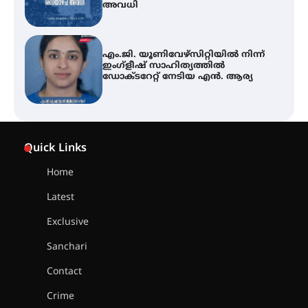
ഇരിങ്ങാലക്കുട – ഗുരുവായൂർ –
താനൂർ റെയിൽപാത
യാഥാർത്ഥ്യമാകുന്നു
തിരനോട്ടം ‘അരങ്ങ് 2026’ ഉണർന്നു
Quick Links
Home
ഐ.ടി.യു. ബാങ്കിലെ
Latest
നിക്ഷേപകർക്ക് പണം തിരികെ
ലഭ്യമാക്കാൻ കേന്ദ്ര-കേരള
Exclusive
സർക്കാരുകൾ അടിയന്തരമായി
ഇടപെടണമെന്ന് ഐ.ടി.യു. ബാങ്ക്
Sanchari
നിക്ഷേപക സംരക്ഷണ സമിതി
Contact
ശക്തമായ കാറ്റിന് സാധ്യത –
Crime
ആഗസ്റ്റ് 12 വരെ മഴ തുടരും,
തൃശൂർ ജില്ലയിൽ മഞ്ഞ അലർട്ട്