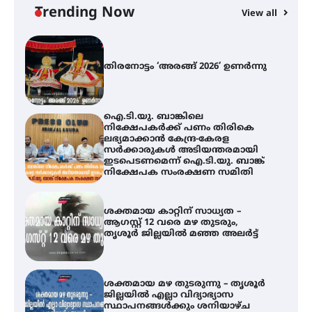
Trending Now
View all
ഐ.ടി.യു. ബാങ്കിലെ
നിക്ഷേപകർക്ക് പണം തിരികെ
ലഭ്യമാക്കാൻ കേന്ദ്ര-കേരള
സർക്കാരുകൾ അടിയന്തരമായി
ഇടപെടണമെന്ന് ഐ.ടി.യു. ബാങ്ക്
നിക്ഷേപക സംരക്ഷണ സമിതി
ശക്തമായ കാറ്റിന് സാധ്യത –
ആഗസ്റ്റ് 12 വരെ മഴ തുടരും,
തൃശൂർ ജില്ലയിൽ മഞ്ഞ അലർട്ട്
ശക്തമായ മഴ തുടരുന്നു – തൃശൂർ
ജില്ലയിൽ എല്ലാ വിദ്യാഭ്യാസ
സ്ഥാപനങ്ങൾക്കും ശനിയാഴ്ച
അവധി
എം.ജി. യൂണിവേഴ്‌സിറ്റിയിൽ നിന്ന്
ഇംഗ്ളീഷ് സാഹിത്യത്തിൽ
ഡോക്ടറേറ്റ് നേടിയ എൻ. ആര്യ