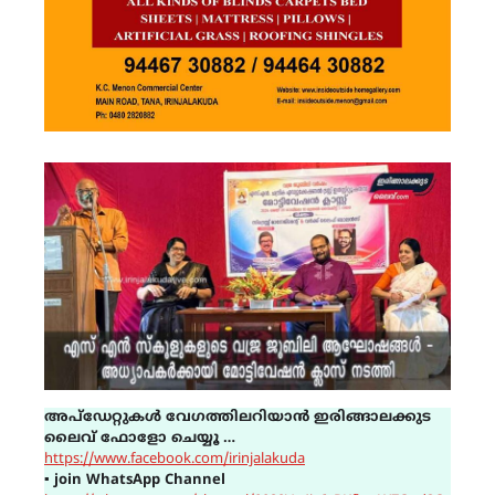
അപ്ഡേറ്റുകൾ വേഗത്തിലറിയാൻ ഇരിങ്ങാലക്കുട
ലൈവ് ഫോളോ ചെയ്യൂ …
https://www.facebook.com/irinjalakuda
▪
join WhatsApp Channel