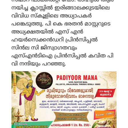
സീമാറ് ഫാക്കൽറ്റി ഡോ. രാഹുൽ ആർ
നയിച്ച ക്ലാസ്സിൽ ഇരിങ്ങാലക്കുടയിലെ
വിവിധ സ്കൂളിലെ അധ്യാപകർ
പങ്കെടുത്തു. പി കെ ഭരതൻ മാസ്റ്ററുടെ
അധ്യക്ഷതയിൽ എസ് എൻ
ഹയർസെക്കൻഡറി പ്രിൻസിപ്പൽ
സിൻല സി ജിസ്വാഗതവും
എസ്എൻടിഐ പ്രിൻസിപ്പൽ കവിത പി
വി നന്ദിയും പറഞ്ഞു.