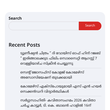
Search
Search
Recent Posts
ട്യുണീഷ്യൻ ചിത്രം ” ദി വോയിസ് ഓഫ് ഹിന്ദ് റജബ്
” ഇരിങ്ങാലക്കുട ഫിലിം സൊസൈറ്റി ആഗസ്റ്റ് 7
വെള്ളിയാഴ്ച സ്‌ക്രീൻ ചെയ്യുന്നു
സെന്റ് ജോസഫ്സ് കോളജ് കോമേഴ്‌സ്
അസോസിയേഷന് തുടക്കമായി
കോമേഴ്സ് എക്സ്പോയുമായി എസ് എൻ ഹയർ
സെക്കൻഡറി വിദ്യാർത്ഥികൾ
സർഗ്ഗസാഹിതി- കവിതാസംഗമം 2026 കവിതാ
ചർച്ച കാട്ടൂർ, ടി. കെ. ബാലൻ ഹാളിൽ 16ന്