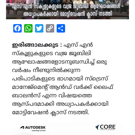
Facebook
WhatsApp
Twitter
Copy
Share
Link
ഇരിങ്ങാലക്കുട :
എസ് എൻ
സ്കൂളുകളുടെ വജ്ര ജൂബിലി
ആഘോഷങ്ങളോടനുബന്ധിച്ച് ഒരു
വർഷം നീണ്ടുനിൽക്കുന്ന
പരിപാടികളുടെ ഭാഗമായി സ്ട്രെസ്
മാനേജ്മെന്റ് ആൻഡ് വർക്ക് ലൈഫ്
ബാലൻസ് എന്ന വിഷയത്തെ
ആസ്പദമാക്കി അധ്യാപകർക്കായി
മോട്ടിവേഷൻ ക്ലാസ് നടത്തി.