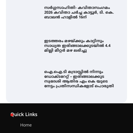
സർഗ്ഗസാഹിതി- കവിതാസംഗമം
2026 കവിതാ ചർച്ച കാട്ടൂർ, ടി. കെ.
ബാലൻ ഹാളിൽ 16ന്
ഇടത്തരം മഴയ്ക്കും കാറ്റിനും
സാധ്യത ഇരിങ്ങാലക്കുടയിൽ 4.4
മില്ലി മീറ്റർ മഴ ലഭിച്ചു
ഐ.ഐ.ടി മദ്രാസ്സിൽ നിന്നും
ഡോക്ടറേറ്റ് – ഇരിങ്ങാലക്കുട
സ്വദേശി ആതിര എം കെ യുടെ
നേട്ടം പ്രതിസന്ധികളോട് പൊരുതി
ട്യുണീഷ്യൻ ചിത്രം ” ദി വോയിസ്
ഓഫ് ഹിന്ദ് റജബ് ” ഇരിങ്ങാലക്കുട
ഫിലിം സൊസൈറ്റി ആഗസ്റ്റ് 7
വെള്ളിയാഴ്ച സ്‌ക്രീൻ ചെയ്യുന്നു
Quick Links
Home