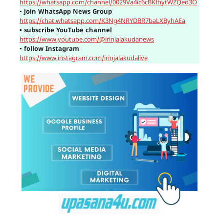
https://whatsapp.com/channel/0029Va4ic6cBKfhytWZQed3O
▪
join WhatsApp News Group
https://chat.whatsapp.com/K3Ng4NRYDBR7baLXByhAEa
▪
subscribe YouTube channel
https://www.youtube.com/@irinjalakudanews
▪
follow Instagram
https://www.instagram.com/irinjalakudalive