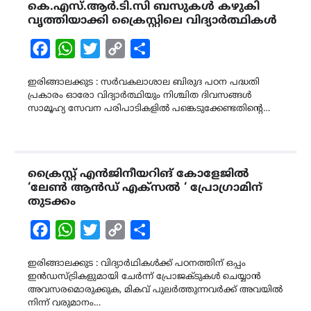
കെ.എസ്.ആർ.ടി.സി ബസുകൾ കഴുകി
വൃത്തിയാക്കി ക്രൈസ്റ്റിലെ വിദ്യാർത്ഥികൾ
Facebook
WhatsApp
Twitter
Copy
Share
Link
ഇരിങ്ങാലക്കുട : സർവകലാശാല ബിരുദ പഠന പദ്ധതി
പ്രകാരം ഓരോ വിദ്യാർത്ഥിയും നിശ്ചിത ദിവസങ്ങൾ
സാമൂഹ്യ സേവന പരിപാടികളിൽ പങ്കെടുക്കേണ്ടതിന്റെ…
ക്രൈസ്റ്റ് എൻജിനീയറിങ് കോളേജിൽ
‘ലേൺ ആൻഡ് എക്സൽ ‘ പ്രോഗ്രാമിന്
തുടക്കം
Facebook
WhatsApp
Twitter
Copy
Share
Link
ഇരിങ്ങാലക്കുട : വിദ്യാർഥികൾക്ക് പഠനത്തിന് ഒപ്പം
ഇൻഡസ്ട്രികളുമായി ചേർന്ന് പ്രോജക്ടുകൾ ചെയ്യാൻ
അവസരമൊരുക്കുക, മികവ് പുലർത്തുന്നവർക്ക് അവയിൽ
നിന്ന് വരുമാനം…