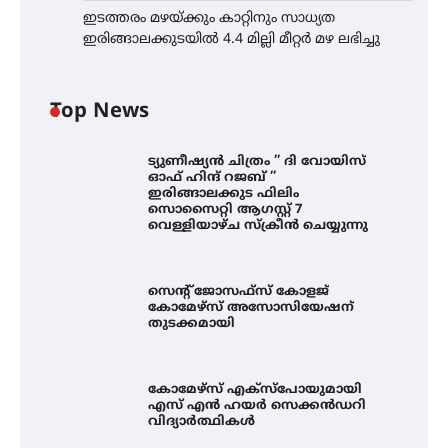
ഇടത്തരം മഴയ്ക്കും കാറ്റിനും സാധ്യത
ഇരിങ്ങാലക്കുടയിൽ 4.4 മില്ലി മീറ്റർ മഴ ലഭിച്ചു
Top News
ട്യുണീഷ്യൻ ചിത്രം ” ദി വോയിസ്
ഓഫ് ഹിന്ദ് റജബ് ”
ഇരിങ്ങാലക്കുട ഫിലിം
സൊസൈറ്റി ആഗസ്റ്റ് 7
വെള്ളിയാഴ്ച സ്‌ക്രീൻ ചെയ്യുന്നു
സെന്റ് ജോസഫ്സ് കോളജ്
കോമേഴ്‌സ് അസോസിയേഷന്
തുടക്കമായി
കോമേഴ്സ് എക്സ്പോയുമായി
എസ് എൻ ഹയർ സെക്കൻഡറി
വിദ്യാർത്ഥികൾ