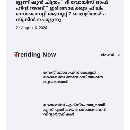
ട്യുണീഷ്യൻ ചിത്രം ” ദി വോയിസ് ഓഫ്
സ
ഡോക്ടറേറ്റ് – ഇരിങ്ങാലക്കുട
സ്വദേശി ആതിര എം കെ യുടെ
ഹിന്ദ് റജബ് ” ഇരിങ്ങാലക്കുട ഫിലിം
അ
നേട്ടം പ്രതിസന്ധികളോട് പൊരുതി
സൊസൈറ്റി ആഗസ്റ്റ് 7 വെള്ളിയാഴ്ച
സ്‌ക്രീൻ ചെയ്യുന്നു
August 6, 2026
ട്യുണീഷ്യൻ ചിത്രം ” ദി വോയിസ്
ഓഫ് ഹിന്ദ് റജബ് ” ഇരിങ്ങാലക്കുട
ഫിലിം സൊസൈറ്റി ആഗസ്റ്റ് 7
വെള്ളിയാഴ്ച സ്‌ക്രീൻ ചെയ്യുന്നു
Trending Now
View all
സെന്റ് ജോസഫ്സ് കോളജ്
കോമേഴ്‌സ് അസോസിയേഷന്
തുടക്കമായി
കോമേഴ്സ് എക്സ്പോയുമായി
എസ് എൻ ഹയർ സെക്കൻഡറി
വിദ്യാർത്ഥികൾ