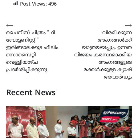
Post Views:
496
Post
⟵
⟶
ചൈനീസ് ചിത്രം ” ദി
വിരമിക്കുന്ന
navigation
ബോട്ടണിസ്റ്റ് ”
അംഗങ്ങൾക്ക്
ഇരിങ്ങാലക്കുട ഫിലിം
യാത്രയയപ്പും, ഉന്നത
സൊസൈറ്റി
വിജയം കരസ്ഥമാക്കിയ
വെള്ളിയാഴ്ച
അംഗങ്ങളുടെ
പ്രദർശിപ്പിക്കുന്നു
മക്കൾക്കുള്ള ക്യാഷ്
അവാർഡും
Recent News