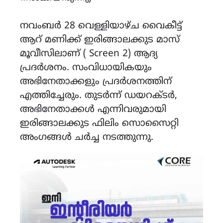
നവംബർ 28 വെള്ളിയാഴ്ച വൈകീട്ട്
ആറ് മണിക്ക് ഇരിങ്ങാലക്കുട മാസ്
മൂവീസിലാണ് ( Screen 2) ആദ്യ
പ്രദർശനം. സംവിധായികയും
അഭിനേതാക്കളും പ്രദർശനത്തിന്
എത്തിച്ചേരും. തുടർന്ന് ഡയറക്ടർ,
അഭിനേതാക്കൾ എന്നിവരുമായി
ഇരിങ്ങാലക്കുട ഫിലിം സൊസൈറ്റി
അംഗങ്ങൾ ചർച്ച നടത്തുന്നു.