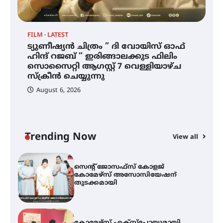
ഡോക്ടറേറ്റ് – ഇരിങ്ങാലക്കുട
സ്വദേശി ആതിര എം കെ യുടെ
നേട്ടം പ്രതിസന്ധികളോട് പൊരുതി
FILM
LATEST
ട്യുണീഷ്യൻ ചിത്രം ” ദി വോയിസ് ഓഫ്
ട്യുണീഷ്യൻ ചിത്രം ” ദി വോയിസ്
ഹിന്ദ് റജബ് ” ഇരിങ്ങാലക്കുട ഫിലിം
ഓഫ് ഹിന്ദ് റജബ് ” ഇരിങ്ങാലക്കുട
സൊസൈറ്റി ആഗസ്റ്റ് 7 വെള്ളിയാഴ്ച
ഫിലിം സൊസൈറ്റി ആഗസ്റ്റ് 7
വെള്ളിയാഴ്ച സ്‌ക്രീൻ ചെയ്യുന്നു
സ്‌ക്രീൻ ചെയ്യുന്നു
August 6, 2026
സെന്റ് ജോസഫ്സ് കോളജ്
കോമേഴ്‌സ് അസോസിയേഷന്
തുടക്കമായി
Trending Now
View all
കോമേഴ്സ് എക്സ്പോയുമായി
എസ് എൻ ഹയർ സെക്കൻഡറി
വിദ്യാർത്ഥികൾ