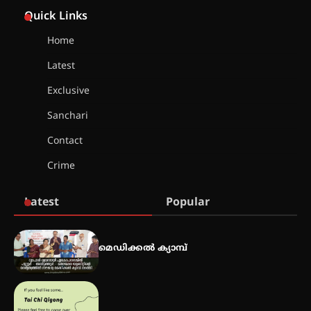
സെന്റ് ജോസഫ്സ് കോളജ്
കോമേഴ്‌സ് അസോസിയേഷന്
Quick Links
തുടക്കമായി
Home
Latest
കോമേഴ്സ് എക്സ്പോയുമായി
എസ് എൻ ഹയർ സെക്കൻഡറി
Exclusive
വിദ്യാർത്ഥികൾ
Sanchari
Contact
സർഗ്ഗസാഹിതി- കവിതാസംഗമം
Crime
2026 കവിതാ ചർച്ച കാട്ടൂർ, ടി. കെ.
ബാലൻ ഹാളിൽ 16ന്
Latest
Popular
ഇടത്തരം മഴയ്ക്കും കാറ്റിനും
സാധ്യത ഇരിങ്ങാലക്കുടയിൽ 4.4
മെഡിക്കൽ ക്യാമ്പ്
മില്ലി മീറ്റർ മഴ ലഭിച്ചു
ഐ.ഐ.ടി മദ്രാസ്സിൽ നിന്നും