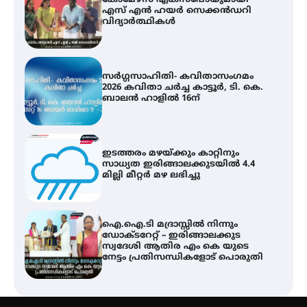
സർഗ്ഗസാഹിതി- കവിതാസംഗമം
2026 കവിതാ ചർച്ച കാട്ടൂർ, ടി. കെ.
ബാലൻ ഹാളിൽ 16ന്
ഇടത്തരം മഴയ്ക്കും കാറ്റിനും
സാധ്യത ഇരിങ്ങാലക്കുടയിൽ 4.4
മില്ലി മീറ്റർ മഴ ലഭിച്ചു
ഐ.ഐ.ടി മദ്രാസ്സിൽ നിന്നും
ഡോക്ടറേറ്റ് – ഇരിങ്ങാലക്കുട
സ്വദേശി ആതിര എം കെ യുടെ
നേട്ടം പ്രതിസന്ധികളോട് പൊരുതി
ട്യുണീഷ്യൻ ചിത്രം ” ദി വോയിസ്
ഓഫ് ഹിന്ദ് റജബ് ” ഇരിങ്ങാലക്കുട
ഫിലിം സൊസൈറ്റി ആഗസ്റ്റ് 7
വെള്ളിയാഴ്ച സ്‌ക്രീൻ ചെയ്യുന്നു