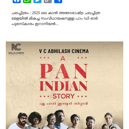
Link
ചലച്ചിത്രം : 2025 ലെ കാൻ അന്താരാഷ്ട്ര ചലച്ചിത്ര
മേളയിൽ മികച്ച സംവിധായകനുള്ള പാം ഡി ഓർ
പുരസ്കാരം ഇറാനിയൻ…