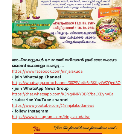
അപ്ഡേറ്റുകൾ വേഗത്തിലറിയാൻ ഇരിങ്ങാലക്കുട
ലൈവ് ഫോളോ ചെയ്യൂ …
https://www.facebook.com/irinjalakuda
▪
join WhatsApp Channel
https://whatsapp.com/channel/0029Va4ic6cBKfhytWZQed3O
▪
join WhatsApp News Group
https://chat.whatsapp.com/K3Ng4NRYDBR7baLXByhAEa
▪
subscribe YouTube channel
https://www.youtube.com/@irinjalakudanews
▪
follow Instagram
https://www.instagram.com/irinjalakudalive