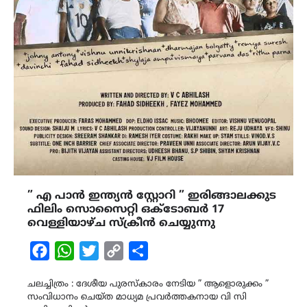
” എ പാൻ ഇന്ത്യൻ സ്റ്റോറി ” ഇരിങ്ങാലക്കുട
ഫിലിം സൊസൈറ്റി ഒക്ടോബർ 17
വെള്ളിയാഴ്ച സ്ക്രീൻ ചെയ്യുന്നു
Facebook
WhatsApp
Twitter
Copy
Share
Link
ചലച്ചിത്രം : ദേശീയ പുരസ്കാരം നേടിയ ” ആളൊരുക്കം ”
സംവിധാനം ചെയ്ത മാധ്യമ പ്രവർത്തകനായ വി സി