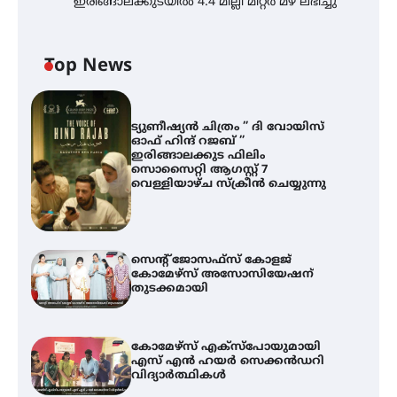
ഇരിങ്ങാലക്കുടയിൽ 4.4 മില്ലി മീറ്റർ മഴ ലഭിച്ചു
Top News
ട്യുണീഷ്യൻ ചിത്രം ” ദി വോയിസ്
ഓഫ് ഹിന്ദ് റജബ് ”
ഇരിങ്ങാലക്കുട ഫിലിം
സൊസൈറ്റി ആഗസ്റ്റ് 7
വെള്ളിയാഴ്ച സ്‌ക്രീൻ ചെയ്യുന്നു
സെന്റ് ജോസഫ്സ് കോളജ്
കോമേഴ്‌സ് അസോസിയേഷന്
തുടക്കമായി
കോമേഴ്സ് എക്സ്പോയുമായി
എസ് എൻ ഹയർ സെക്കൻഡറി
വിദ്യാർത്ഥികൾ