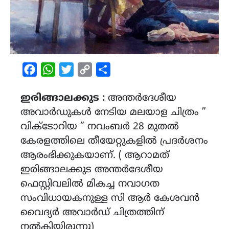
Facebook
WhatsApp
Twitter
Copy
Share
Link
ഇരിങ്ങാലക്കുട :
അന്തർദേശീയ
അവാർഡുകൾ നേടിയ മലയാള ചിത്രം ”
വിക്ടോറിയ ” നവംബർ 28 മുതൽ
കേരളത്തിലെ തീയേറ്റുകളിൽ പ്രദർശനം
ആരംഭിക്കുകയാണ്. ( ആറാമത്
ഇരിങ്ങാലക്കുട അന്തർദേശീയ
ഫെസ്റ്റിവലിൽ മികച്ച നവാഗത
സംവിധായകനുള്ള സി ആർ കേശവൻ
വൈദ്യർ അവാർഡ് ചിത്രത്തിന്
നൽകിയിരുന്നു)