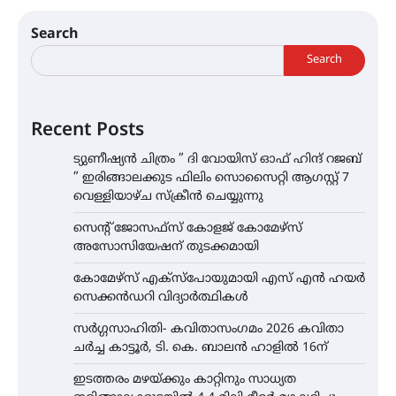
Search
Search
Recent Posts
ട്യുണീഷ്യൻ ചിത്രം ” ദി വോയിസ് ഓഫ് ഹിന്ദ് റജബ്
” ഇരിങ്ങാലക്കുട ഫിലിം സൊസൈറ്റി ആഗസ്റ്റ് 7
വെള്ളിയാഴ്ച സ്‌ക്രീൻ ചെയ്യുന്നു
സെന്റ് ജോസഫ്സ് കോളജ് കോമേഴ്‌സ്
അസോസിയേഷന് തുടക്കമായി
കോമേഴ്സ് എക്സ്പോയുമായി എസ് എൻ ഹയർ
സെക്കൻഡറി വിദ്യാർത്ഥികൾ
സർഗ്ഗസാഹിതി- കവിതാസംഗമം 2026 കവിതാ
ചർച്ച കാട്ടൂർ, ടി. കെ. ബാലൻ ഹാളിൽ 16ന്
ഇടത്തരം മഴയ്ക്കും കാറ്റിനും സാധ്യത