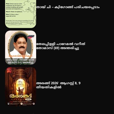
ഡോക്ടറേറ്റ് – ഇരിങ്ങാലക്കുട
സ്വദേശി ആതിര എം കെ യുടെ
തായ് ചി – ക്വിഗോങ്ങ് പരിചയപ്പെടാം
നേട്ടം പ്രതിസന്ധികളോട് പൊരുതി
തേലപ്പിളളി പാറേമൽ വറീത്
തോമാസ് (69) അന്തരിച്ചു
അരങ്ങ് 2026′ ആഗസ്റ്റ് 8, 9
തീയതികളിൽ