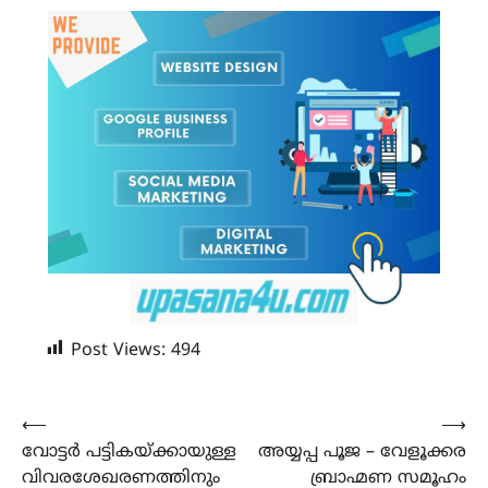
Post Views:
494
Post
⟵
⟶
വോട്ടർ പട്ടികയ്ക്കായുള്ള
അയ്യപ്പ പൂജ – വേളൂക്കര
navigation
വിവരശേഖരണത്തിനും
ബ്രാഹ്മണ സമൂഹം