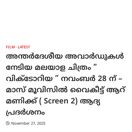
FILM
LATEST
അന്തർദേശീയ അവാർഡുകൾ
നേടിയ മലയാള ചിത്രം ”
വിക്ടോറിയ ” നവംബർ 28 ന് –
മാസ് മൂവിസിൽ വൈകീട്ട് ആറ്
മണിക്ക് ( Screen 2) ആദ്യ
പ്രദർശനം
November 27, 2025