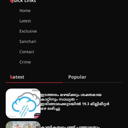
Quick Links
Home
തായ് ചി – ക്വിഗോങ്ങ്
Latest
പരിചയപ്പെടാം
Exclusive
Sanchari
തേലപ്പിളളി പാറേമൽ വറീത്
Contact
തോമാസ് (69) അന്തരിച്ചു
Crime
Latest
Popular
അരങ്ങ് 2026′ ആഗസ്റ്റ് 8, 9
തീയതികളിൽ
ഇടത്തരം മഴയ്ക്കും ശക്തമായ
കാറ്റിനും സാധ്യത –
ഇരിങ്ങാലക്കുടയിൽ 19.3 മില്ലിമീറ്റർ
മഴ ലഭിച്ചു
കായികതലപ്പത്ത് പത്താമതും