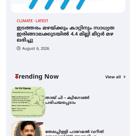
ആ
പ
ഐ.ഐ.ടി മദ്രാസ്സിൽ നിന്നും
ഡോക്ടറേറ്റ് – ഇരിങ്ങാലക്കുട
CLIMATE
LATEST
സ്വദേശി ആതിര എം കെ യുടെ
ഇടത്തരം മഴയ്ക്കും കാറ്റിനും സാധ്യത
നേട്ടം പ്രതിസന്ധികളോട് പൊരുതി
ഇരിങ്ങാലക്കുടയിൽ 4.4 മില്ലി മീറ്റർ മഴ
ലഭിച്ചു
August 6, 2026
മെഡിക്കൽ ക്യാമ്പ്
Trending Now
View all
തായ് ചി – ക്വിഗോങ്ങ്
പരിചയപ്പെടാം
തേലപ്പിളളി പാറേമൽ വറീത്
തോമാസ് (69) അന്തരിച്ചു