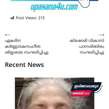
Post Views:
215
Post
⟵
⟶
ഏകദിന
കിഷോരി വികാസ്
navigation
കർണ്ണാടകസംഗീത
പഠനശിബിരം
ശില്പശാല സംഘടിപ്പിച്ചു
സംഘടിപ്പിച്ചു
Recent News