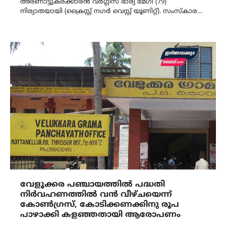
അരണാട്ടുകരക്കാരന്‍ വര്‍ഗ്ഗീസ് ഭാര്യ മേഗി (79)
നിര്യാതയായി (ക്രൈസ്റ്റ് നഗർ വെസ്റ്റ് യൂണിറ്റ്). സംസ്‌കാര…
വേളൂക്കര പഞ്ചായത്തിൽ പദ്ധതി
നിർവഹണത്തിൽ വൻ വീഴ്ചയെന്ന്
കോൺഗ്രസ്, കോടിക്കണക്കിനു രൂപ
പാഴാക്കി കളഞ്ഞതായി ആരോപണം