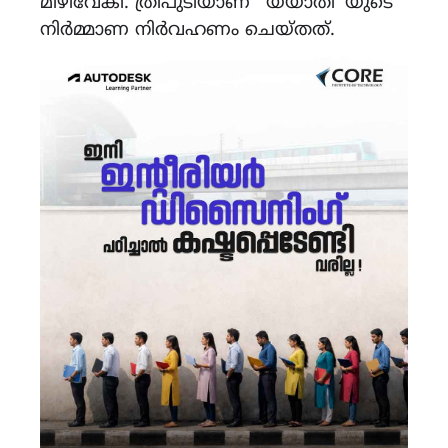
മിഴിവേകി. ത്രിപുടിയാണ് ‘ യയാതി’ യുടെ
നിർമ്മാണ നിർവഹണം ചെയ്തത്.