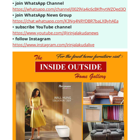
▪
join WhatsApp Channel
https://whatsapp.com/channel/0029Va4ic6cBKfhytWZQed3O
▪
join WhatsApp News Group
https://chat.whatsapp.com/K3Ng4NRYDBR7baLXByhAEa
▪
subscribe YouTube channel
https://www.youtube.com/@irinjalakudanews
▪
follow Instagram
https://www.instagram.com/irinjalakudalive