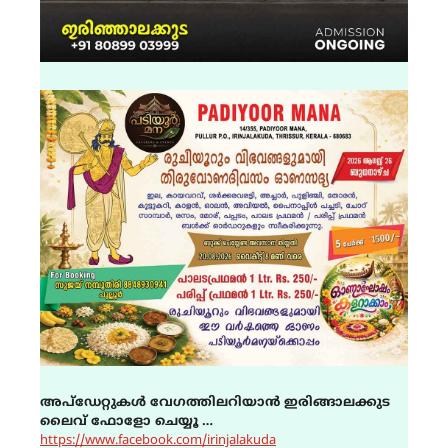
അപ്ഡേറ്റുകൾ വേഗത്തിലറിയാൻ ഇരിങ്ങാലക്കുട
ലൈവ് ഫോളോ ചെയ്യൂ …
https://www.facebook.com/irinjalakuda