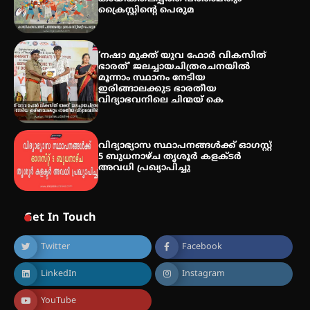
ക്രൈസ്റ്റിന്റെ പെരുമ
‘നഷാ മുക്ത് യുവ ഫോർ വികസിത്
ഭാരത്’ ജലച്ചായചിത്രരചനയിൽ
മൂന്നാം സ്ഥാനം നേടിയ
ഇരിങ്ങാലക്കുട ഭാരതീയ
വിദ്യാഭവനിലെ ചിന്മയ് കെ
വിദ്യാഭ്യാസ സ്ഥാപനങ്ങള്‍ക്ക് ഓഗസ്റ്റ്
5 ബുധനാഴ്ച തൃശൂർ കളക്ടർ
അവധി പ്രഖ്യാപിച്ചു
Get In Touch
Twitter
Facebook
LinkedIn
Instagram
YouTube