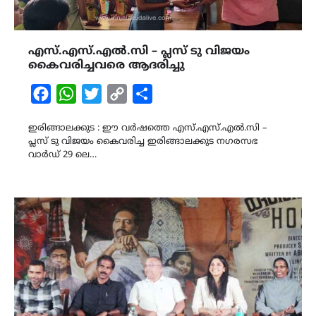
എസ്.എസ്.എൽ.സി – പ്ലസ് ടു വിജയം
കൈവരിച്ചവരെ ആദരിച്ചു
Facebook
WhatsApp
Twitter
Copy
Share
Link
ഇരിങ്ങാലക്കുട : ഈ വർഷത്തെ എസ്.എസ്.എൽ.സി –
പ്ലസ് ടു വിജയം കൈവരിച്ച ഇരിങ്ങാലക്കുട നഗരസഭ
വാർഡ് 29 ലെ…