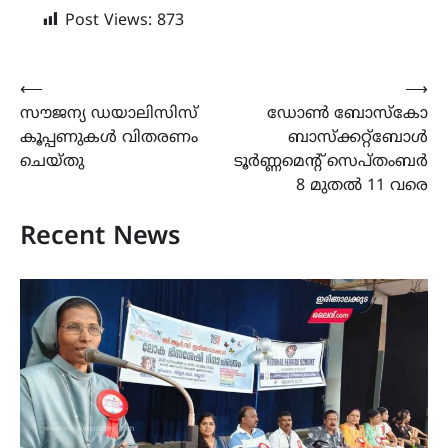
Post Views:
873
Post
⟵
⟶
സൗജന്യ ഡയാലിസിസ്
ഡോൺ ബോസ്കോ
navigation
കൂപ്പണുകൾ വിതരണം
ബാസ്ക്കറ്റ്ബോൾ
ചെയ്തു
ടൂർണ്ണമെൻ്റ് സെപ്തംബർ
8 മുതൽ 11 വരെ
Recent News