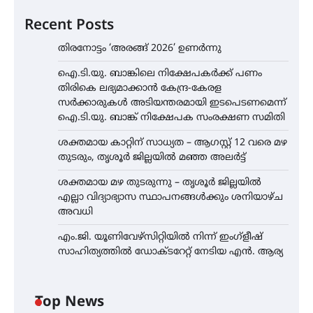
Recent Posts
തിരനോട്ടം ‘അരങ്ങ് 2026’ ഉണർന്നു
ഐ.ടി.യു. ബാങ്കിലെ നിക്ഷേപകർക്ക് പണം
തിരികെ ലഭ്യമാക്കാൻ കേന്ദ്ര-കേരള
സർക്കാരുകൾ അടിയന്തരമായി ഇടപെടണമെന്ന്
ഐ.ടി.യു. ബാങ്ക് നിക്ഷേപക സംരക്ഷണ സമിതി
ശക്തമായ കാറ്റിന് സാധ്യത – ആഗസ്റ്റ് 12 വരെ മഴ
തുടരും, തൃശൂർ ജില്ലയിൽ മഞ്ഞ അലർട്ട്
ശക്തമായ മഴ തുടരുന്നു – തൃശൂർ ജില്ലയിൽ
എല്ലാ വിദ്യാഭ്യാസ സ്ഥാപനങ്ങൾക്കും ശനിയാഴ്ച
അവധി
എം.ജി. യൂണിവേഴ്‌സിറ്റിയിൽ നിന്ന് ഇംഗ്ളീഷ്
സാഹിത്യത്തിൽ ഡോക്ടറേറ്റ് നേടിയ എൻ. ആര്യ
Top News