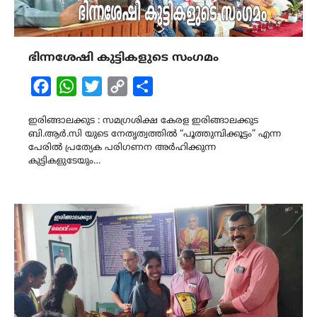
ഭിന്നശേഷി കുട്ടികളുടെ സംഗമം
Facebook
WhatsApp
Twitter
Copy
Share
Link
ഇരിങ്ങാലക്കുട : സമഗ്രശിക്ഷ കേരള ഇരിങ്ങാലക്കുട
ബി.ആർ.സി യുടെ നേതൃത്വത്തിൽ “പൂത്തുമ്പിക്കൂട്ടം” എന്ന
പേരിൽ പ്രത്യേക പരിഗണന അർഹിക്കുന്ന
കുട്ടികളുടേയും…