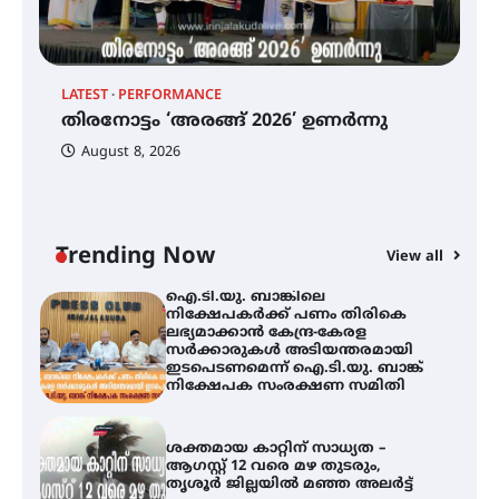
തിരനോട്ടം ‘അരങ്ങ് 2026’ ഉണർന്നു
LATEST
PERFORMANCE
EX
തിരനോട്ടം ‘അരങ്ങ് 2026’ ഉണർന്നു
ഐ
പ
August 8, 2026
ി
ക
ഐ.ടി.യു. ബാങ്കിലെ
ഇ
നിക്ഷേപകർക്ക് പണം തിരികെ
ലഭ്യമാക്കാൻ കേന്ദ്ര-കേരള
ന
സർക്കാരുകൾ അടിയന്തരമായി
ഇടപെടണമെന്ന് ഐ.ടി.യു. ബാങ്ക്
Trending Now
View all
നിക്ഷേപക സംരക്ഷണ സമിതി
ശക്തമായ കാറ്റിന് സാധ്യത –
ആഗസ്റ്റ് 12 വരെ മഴ തുടരും,
തൃശൂർ ജില്ലയിൽ മഞ്ഞ അലർട്ട്
ശക്തമായ മഴ തുടരുന്നു – തൃശൂർ
ജില്ലയിൽ എല്ലാ വിദ്യാഭ്യാസ
സ്ഥാപനങ്ങൾക്കും ശനിയാഴ്ച
അവധി