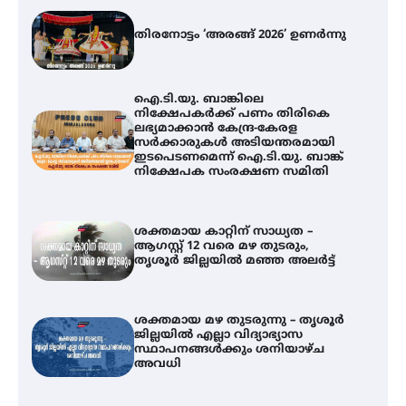
തിരനോട്ടം ‘അരങ്ങ് 2026’ ഉണർന്നു
ഐ.ടി.യു. ബാങ്കിലെ
നിക്ഷേപകർക്ക് പണം തിരികെ
ലഭ്യമാക്കാൻ കേന്ദ്ര-കേരള
സർക്കാരുകൾ അടിയന്തരമായി
ഇടപെടണമെന്ന് ഐ.ടി.യു. ബാങ്ക്
നിക്ഷേപക സംരക്ഷണ സമിതി
ശക്തമായ കാറ്റിന് സാധ്യത –
ആഗസ്റ്റ് 12 വരെ മഴ തുടരും,
തൃശൂർ ജില്ലയിൽ മഞ്ഞ അലർട്ട്
ശക്തമായ മഴ തുടരുന്നു – തൃശൂർ
ജില്ലയിൽ എല്ലാ വിദ്യാഭ്യാസ
ഐ.ടി.യു. ബാങ്കിലെ
സ്ഥാപനങ്ങൾക്കും ശനിയാഴ്ച
നിക്ഷേപകർക്ക് പണം തിരികെ
അവധി
ലഭ്യമാക്കാൻ കേന്ദ്ര-കേരള
സർക്കാരുകൾ അടിയന്തരമായി
ഇടപെടണമെന്ന് ഐ.ടി.യു. ബാങ്ക്