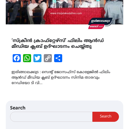
‘സ്ക്രീൻ ക്രാഫ്റ്റേഴ്സ്’ ഫിലിം ആൻഡ്
മീഡിയ ക്ലബ്‌ ഉദ്ഘാടനം ചെയ്യ്തു
Facebook
WhatsApp
Twitter
Copy
Share
Link
ഇരിങ്ങാലക്കുട : സെന്റ് ജോസഫ്സ് കോളേജിൽ ഫിലിം
ആൻഡ് മീഡിയ ക്ലബ് ഉദ്ഘാടനം സിനിമ താരവും
റേഡിയോ ടി വി…
Search
Search