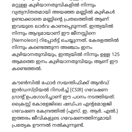
മറ്റുള്ള കുഴിയാനതുമ്പികളിൽ നിന്നും
വ്യത്യസ്തതമായി അയഞ്ഞ മണ്ണിൽ കുഴികൾ
ഉണ്ടാക്കാതെ മണ്ണിൻ്റെ പ്രതലത്തിൽ ആണ്
ഇവയുടെ ലാർവ കാണപ്പെടുന്നത്. ഇന്ത്യയിൽ
നിന്നും ആദ്യമായാണ് ഈ ജീനസ്സിനെ
(Nemoleon) റിപ്പോർട്ട് ചെയ്യുന്നത്. കേരളത്തിൽ
നിന്നും കണ്ടെത്തുന്ന അഞ്ചാം ഇനം
കുഴിയാനതുമ്പിയും, ഇന്ത്യയിൽ നിന്നും ഉള്ള 125
ആമത്തെ ഇനം കുഴിയാനതുമ്പിയും ആണ് ഈ
കണ്ടെത്തൽ.
കൗൺസിൽ ഫോർ സയന്തിഫിക്ക് ആൻഡ്
ഇൻഡസ്ട്രിയൽ റിസർച്ച് (CSIR) ഗവേഷണ
ഗ്രാന്റ് ഉപഗോഗിച്ചാണ് ഈ പഠനം നടത്തിയത്.
ക്രൈസ്റ്റ് കോളേജിലെ ഷഡ്പദ എൻ്റമോളജി
ഗവേഷണ കേന്ദ്രത്തിൽ (എസ്. ഇ. ആർ. എൽ.)
ഇത്തരം ജീവികളുടെ ഗവേഷണത്തിനുമായി
പ്രത്യേക ഊന്നൽ നൽകുന്നുണ്ട്.