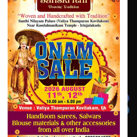
സർഗ്ഗസാഹിതി- കവിതാസംഗമം 2026
കവിതാ ചർച്ച കാട്ടൂർ, ടി. കെ.
ബാലൻ ഹാളിൽ 16ന്
ഇടത്തരം മഴയ്ക്കും കാറ്റിനും
സാധ്യത ഇരിങ്ങാലക്കുടയിൽ 4.4
മില്ലി മീറ്റർ മഴ ലഭിച്ചു
Get In Touch
Twitter
Facebook
LinkedIn
Instagram
YouTube