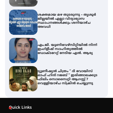
എം.ജി. യൂണിവേഴ്‌സിറ്റിയിൽ നിന്ന്
ഇംഗ്ളീഷ് സാഹിത്യത്തിൽ
ഡോക്ടറേറ്റ് നേടിയ എൻ. ആര്യ
ട്യുണീഷ്യൻ ചിത്രം ” ദി വോയിസ്
ഓഫ് ഹിന്ദ് റജബ് ” ഇരിങ്ങാലക്കുട
ഫിലിം സൊസൈറ്റി ആഗസ്റ്റ് 7
വെള്ളിയാഴ്ച സ്‌ക്രീൻ ചെയ്യുന്നു
തിരനോട്ടം ‘അരങ്ങ് 2026’ ഉണർന്നു
ഐ.ടി.യു. ബാങ്കിലെ
നിക്ഷേപകർക്ക് പണം തിരികെ
ലഭ്യമാക്കാൻ കേന്ദ്ര-കേരള
Quick Links
സർക്കാരുകൾ അടിയന്തരമായി
ഇടപെടണമെന്ന് ഐ.ടി.യു. ബാങ്ക്