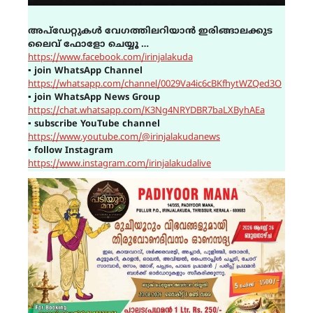
അപ്ഡേറ്റുകൾ വേഗത്തിലറിയാൻ ഇരിങ്ങാലക്കുട
ലൈവ് ഫോളോ ചെയ്യൂ …
https://www.facebook.com/irinjalakuda
▪
join WhatsApp Channel
https://whatsapp.com/channel/0029Va4ic6cBKfhytWZQed3O
▪
join WhatsApp News Group
https://chat.whatsapp.com/K3Ng4NRYDBR7baLXByhAEa
▪
subscribe YouTube channel
https://www.youtube.com/@irinjalakudanews
▪
follow Instagram
https://www.instagram.com/irinjalakudalive