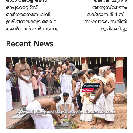
ഓൾ കേരള ബസ്
കെ.വി. ചന്ദ്രൻ
navigation
ഓപ്പറേറ്റേഴ്സ്
അനുസ്മരണം
ഓർഗനൈസേഷൻ
ഒക്ടോബർ 4 ന് –
ഇരിങ്ങാലക്കുട മേഖല
സംഘാടക സമിതി
കൺവെൻഷൻ നടന്നു
രൂപികരിച്ചു
Recent News