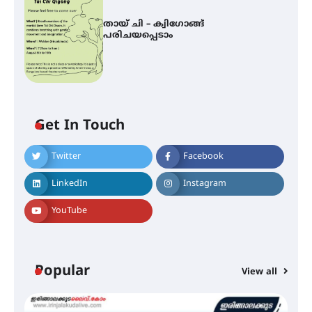
തായ് ചി – ക്വിഗോങ്ങ്
പരിചയപ്പെടാം
Get In Touch
Twitter
Facebook
ഐ.ഐ.ടി മദ്രാസ്സിൽ നിന്നും
ഡോക്ടറേറ്റ് – ഇരിങ്ങാലക്കുട
LinkedIn
Instagram
സ്വദേശി ആതിര എം കെ യുടെ
നേട്ടം പ്രതിസന്ധികളോട് പൊരുതി
YouTube
മെഡിക്കൽ ക്യാമ്പ്
Popular
View all