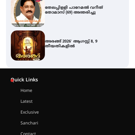
അരങ്ങ് 2026′ ആഗസ്റ്റ് 8, 9
തീയതികളിൽ
ഇടത്തരം മഴയ്ക്കും കാറ്റിനും
സാധ്യത ഇരിങ്ങാലക്കുടയിൽ 4.4
മില്ലി മീറ്റർ മഴ ലഭിച്ചു
ഐ.ഐ.ടി മദ്രാസ്സിൽ നിന്നും
ഡോക്ടറേറ്റ് – ഇരിങ്ങാലക്കുട
Quick Links
സ്വദേശി ആതിര എം കെ യുടെ
നേട്ടം പ്രതിസന്ധികളോട് പൊരുതി
Home
Latest
മെഡിക്കൽ ക്യാമ്പ്
Exclusive
Sanchari
Contact