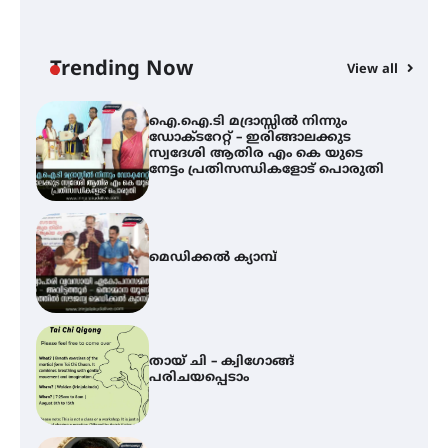
ഐ.ഐ.ടി മദ്രാസ്സിൽ നിന്നും
ഡോക്ടറേറ്റ് – ഇരിങ്ങാലക്കുട
സ്വദേശി ആതിര എം കെ യുടെ
നേട്ടം പ്രതിസന്ധികളോട് പൊരുതി
Trending Now
View all
മെഡിക്കൽ ക്യാമ്പ്
തായ് ചി – ക്വിഗോങ്ങ്
പരിചയപ്പെടാം
തേലപ്പിളളി പാറേമൽ വറീത്
തോമാസ് (69) അന്തരിച്ചു