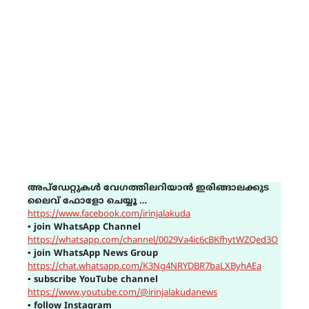
അപ്ഡേറ്റുകൾ വേഗത്തിലറിയാൻ ഇരിങ്ങാലക്കുട
ലൈവ് ഫോളോ ചെയ്യൂ …
https://www.facebook.com/irinjalakuda
▪
join WhatsApp Channel
https://whatsapp.com/channel/0029Va4ic6cBKfhytWZQed3O
▪
join WhatsApp News Group
https://chat.whatsapp.com/K3Ng4NRYDBR7baLXByhAEa
▪
subscribe YouTube channel
https://www.youtube.com/@irinjalakudanews
▪
follow Instagram