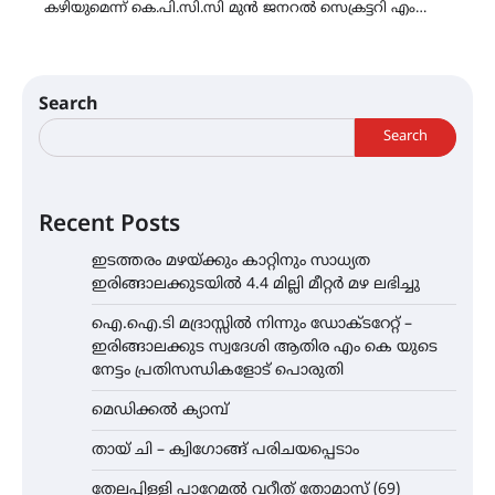
കഴിയുമെന്ന് കെ.പി.സി.സി മുൻ ജനറൽ സെക്രട്ടറി എം…
Search
Search
Recent Posts
ഇടത്തരം മഴയ്ക്കും കാറ്റിനും സാധ്യത
ഇരിങ്ങാലക്കുടയിൽ 4.4 മില്ലി മീറ്റർ മഴ ലഭിച്ചു
ഐ.ഐ.ടി മദ്രാസ്സിൽ നിന്നും ഡോക്ടറേറ്റ് –
ഇരിങ്ങാലക്കുട സ്വദേശി ആതിര എം കെ യുടെ
നേട്ടം പ്രതിസന്ധികളോട് പൊരുതി
മെഡിക്കൽ ക്യാമ്പ്
തായ് ചി – ക്വിഗോങ്ങ് പരിചയപ്പെടാം
തേലപ്പിളളി പാറേമൽ വറീത് തോമാസ് (69)