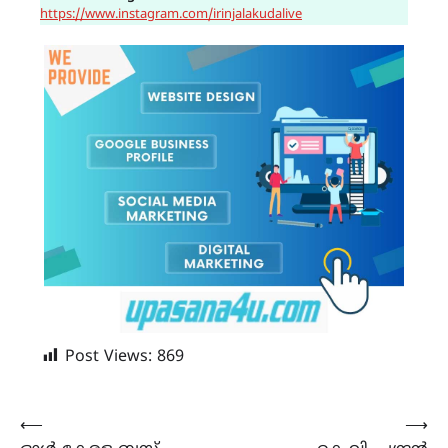
https://www.instagram.com/irinjalakudalive
Post Views:
869
Post
⟵
⟶