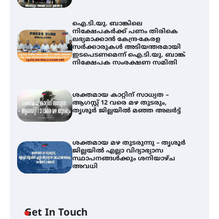
ഐ.ടി.യു. ബാങ്കിലെ
നിക്ഷേപകർക്ക് പണം തിരികെ
ലഭ്യമാക്കാൻ കേന്ദ്ര-കേരള
സർക്കാരുകൾ അടിയന്തരമായി
ഇടപെടണമെന്ന് ഐ.ടി.യു. ബാങ്ക്
നിക്ഷേപക സംരക്ഷണ സമിതി
ശക്തമായ കാറ്റിന് സാധ്യത –
ആഗസ്റ്റ് 12 വരെ മഴ തുടരും,
തൃശൂർ ജില്ലയിൽ മഞ്ഞ അലർട്ട്
ശക്തമായ മഴ തുടരുന്നു – തൃശൂർ
ജില്ലയിൽ എല്ലാ വിദ്യാഭ്യാസ
ഐ.ടി.യു. ബാങ്കിലെ
സ്ഥാപനങ്ങൾക്കും ശനിയാഴ്ച
നിക്ഷേപകർക്ക് പണം തിരികെ
അവധി
ലഭ്യമാക്കാൻ കേന്ദ്ര-കേരള
സർക്കാരുകൾ അടിയന്തരമായി
ഇടപെടണമെന്ന് ഐ.ടി.യു. ബാങ്ക്
നിക്ഷേപക സംരക്ഷണ സമിതി
Get In Touch