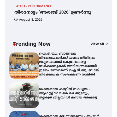
തിരനോട്ടം ‘അരങ്ങ് 2026’ ഉണർന്നു
LATEST
PERFORMANCE
EX
തിരനോട്ടം ‘അരങ്ങ് 2026’ ഉണർന്നു
ഐ
പ
August 8, 2026
ി
ക
ഐ.ടി.യു. ബാങ്കിലെ
ഇ
നിക്ഷേപകർക്ക് പണം തിരികെ
ന
ലഭ്യമാക്കാൻ കേന്ദ്ര-കേരള
സർക്കാരുകൾ അടിയന്തരമായി
ഇടപെടണമെന്ന് ഐ.ടി.യു. ബാങ്ക്
Trending Now
View all
നിക്ഷേപക സംരക്ഷണ സമിതി
ശക്തമായ കാറ്റിന് സാധ്യത –
ആഗസ്റ്റ് 12 വരെ മഴ തുടരും,
തൃശൂർ ജില്ലയിൽ മഞ്ഞ അലർട്ട്
ശക്തമായ മഴ തുടരുന്നു – തൃശൂർ
ജില്ലയിൽ എല്ലാ വിദ്യാഭ്യാസ
സ്ഥാപനങ്ങൾക്കും ശനിയാഴ്ച
അവധി