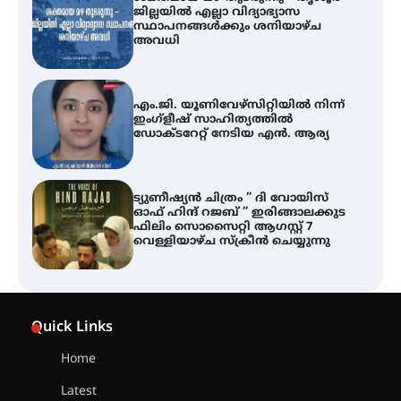
എം.ജി. യൂണിവേഴ്‌സിറ്റിയിൽ നിന്ന്
ഇംഗ്ളീഷ് സാഹിത്യത്തിൽ
ഡോക്ടറേറ്റ് നേടിയ എൻ. ആര്യ
ട്യുണീഷ്യൻ ചിത്രം ” ദി വോയിസ്
ഓഫ് ഹിന്ദ് റജബ് ” ഇരിങ്ങാലക്കുട
ഫിലിം സൊസൈറ്റി ആഗസ്റ്റ് 7
വെള്ളിയാഴ്ച സ്‌ക്രീൻ ചെയ്യുന്നു
തിരനോട്ടം ‘അരങ്ങ് 2026’ ഉണർന്നു
ഐ.ടി.യു. ബാങ്കിലെ
നിക്ഷേപകർക്ക് പണം തിരികെ
ലഭ്യമാക്കാൻ കേന്ദ്ര-കേരള
Quick Links
സർക്കാരുകൾ അടിയന്തരമായി
ഇടപെടണമെന്ന് ഐ.ടി.യു. ബാങ്ക്
നിക്ഷേപക സംരക്ഷണ സമിതി
Home
Latest