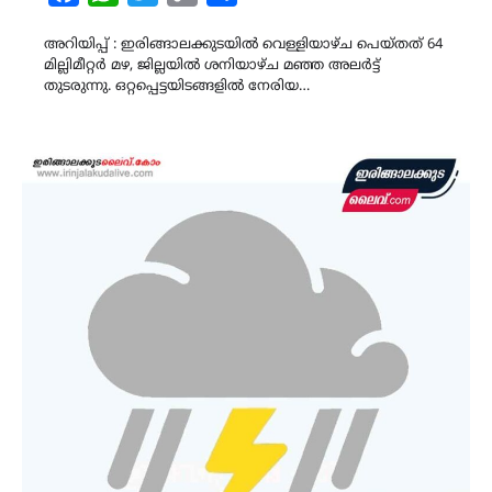
Link
അറിയിപ്പ് : ഇരിങ്ങാലക്കുടയിൽ വെള്ളിയാഴ്ച പെയ്തത് 64
മില്ലിമീറ്റർ മഴ, ജില്ലയിൽ ശനിയാഴ്ച മഞ്ഞ അലർട്ട്
തുടരുന്നു. ഒറ്റപ്പെട്ടയിടങ്ങളിൽ നേരിയ…