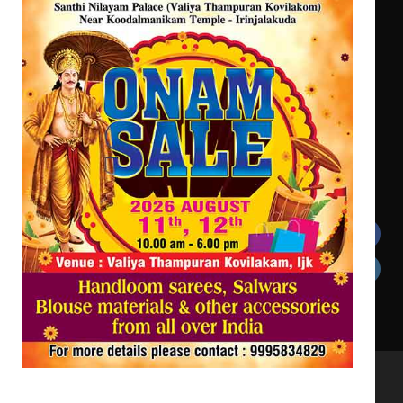
കവിതാ ചർച്ച കാട്ടൂർ, ടി. കെ.
ബാലൻ ഹാളിൽ 16ന്
ഇടത്തരം മഴയ്ക്കും കാറ്റിനും
സാധ്യത ഇരിങ്ങാലക്കുടയിൽ 4.4
മില്ലി മീറ്റർ മഴ ലഭിച്ചു
Get In Touch
Twitter
Facebook
LinkedIn
Instagram
YouTube
All Rights Reserved to irinjalakudalive.com Powered
by upasana4u.com