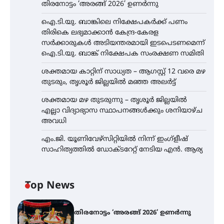
തിരനോട്ടം ‘അരങ്ങ് 2026’ ഉണർന്നു
ഐ.ടി.യു. ബാങ്കിലെ നിക്ഷേപകർക്ക് പണം
തിരികെ ലഭ്യമാക്കാൻ കേന്ദ്ര-കേരള
സർക്കാരുകൾ അടിയന്തരമായി ഇടപെടണമെന്ന്
ഐ.ടി.യു. ബാങ്ക് നിക്ഷേപക സംരക്ഷണ സമിതി
ശക്തമായ കാറ്റിന് സാധ്യത – ആഗസ്റ്റ് 12 വരെ മഴ
തുടരും, തൃശൂർ ജില്ലയിൽ മഞ്ഞ അലർട്ട്
ശക്തമായ മഴ തുടരുന്നു – തൃശൂർ ജില്ലയിൽ
എല്ലാ വിദ്യാഭ്യാസ സ്ഥാപനങ്ങൾക്കും ശനിയാഴ്ച
അവധി
എം.ജി. യൂണിവേഴ്‌സിറ്റിയിൽ നിന്ന് ഇംഗ്ളീഷ്
സാഹിത്യത്തിൽ ഡോക്ടറേറ്റ് നേടിയ എൻ. ആര്യ
Top News
തിരനോട്ടം ‘അരങ്ങ് 2026’ ഉണർന്നു