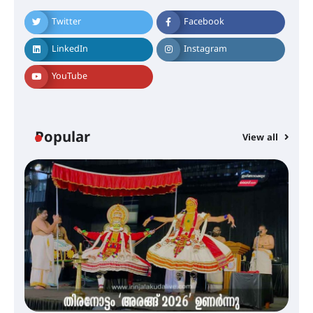
ശക്തമായ കാറ്റിന് സാധ്യത –
ആഗസ്റ്റ് 12 വരെ മഴ തുടരും,
Twitter
Facebook
തൃശൂർ ജില്ലയിൽ മഞ്ഞ അലർട്ട്
LinkedIn
Instagram
YouTube
ശക്തമായ മഴ തുടരുന്നു – തൃശൂർ
ജില്ലയിൽ എല്ലാ വിദ്യാഭ്യാസ
സ്ഥാപനങ്ങൾക്കും ശനിയാഴ്ച
അവധി
Popular
View all
എം.ജി. യൂണിവേഴ്‌സിറ്റിയിൽ നിന്ന്
ഇംഗ്ളീഷ് സാഹിത്യത്തിൽ
ഡോക്ടറേറ്റ് നേടിയ എൻ. ആര്യ
ട്യുണീഷ്യൻ ചിത്രം ” ദി വോയിസ്
ഓഫ് ഹിന്ദ് റജബ് ” ഇരിങ്ങാലക്കുട
ഫിലിം സൊസൈറ്റി ആഗസ്റ്റ് 7
വെള്ളിയാഴ്ച സ്‌ക്രീൻ ചെയ്യുന്നു