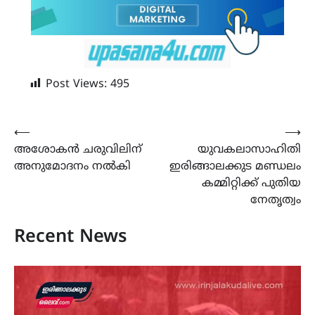
Post Views:
495
Post
⟵
⟶
അശോകൻ ചരുവിലിന്
യുവകലാസാഹിതി
navigation
അനുമോദനം നൽകി
ഇരിങ്ങാലക്കുട മണ്ഡലം
കമ്മിറ്റിക്ക് പുതിയ
നേതൃത്വം
Recent News