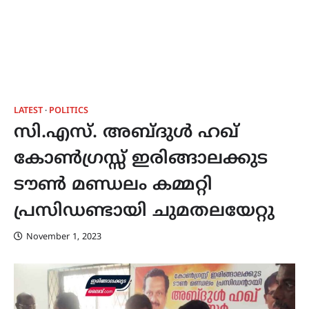
LATEST
POLITICS
സി.എസ്. അബ്ദുൾ ഹഖ്
കോൺഗ്രസ്സ് ഇരിങ്ങാലക്കുട
ടൗൺ മണ്ഡലം കമ്മറ്റി
പ്രസിഡണ്ടായി ചുമതലയേറ്റു
November 1, 2023