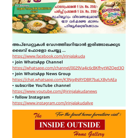
അപ്ഡേറ്റുകൾ വേഗത്തിലറിയാൻ ഇരിങ്ങാലക്കുട
ലൈവ് ഫോളോ ചെയ്യൂ …
https://www.facebook.com/irinjalakuda
▪
join WhatsApp Channel
https://whatsapp.com/channel/0029Va4ic6cBKfhytWZQed3O
▪
join WhatsApp News Group
https://chat.whatsapp.com/K3Ng4NRYDBR7baLXByhAEa
▪
subscribe YouTube channel
https://www.youtube.com/@irinjalakudanews
▪
follow Instagram
https://www.instagram.com/irinjalakudalive