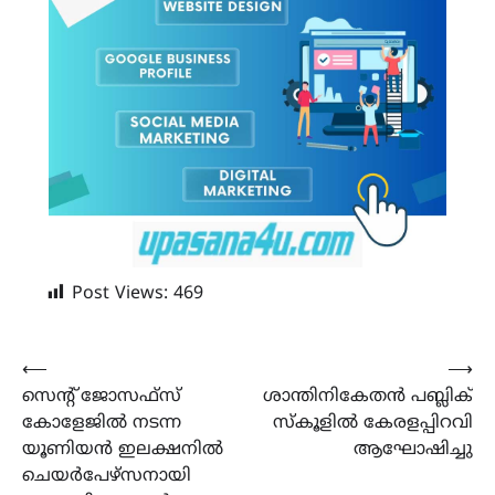
Post Views:
469
Post
⟵
⟶
സെന്റ് ജോസഫ്സ്
ശാന്തിനികേതൻ പബ്ലിക്
navigation
കോളേജിൽ നടന്ന
സ്കൂളിൽ കേരളപ്പിറവി
യൂണിയൻ ഇലക്ഷനിൽ
ആഘോഷിച്ചു
ചെയർപേഴ്സനായി