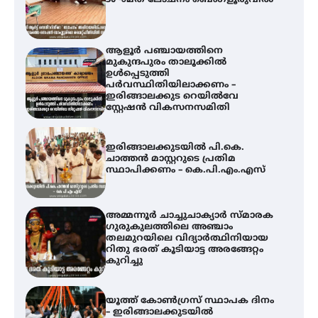
പർവസ്ഥിതിയിലാക്കണം –
ഇരിങ്ങാലക്കുട റെയിൽവേ
സ്റ്റേഷൻ വികസനസമിതി
ഇരിങ്ങാലക്കുടയിൽ പി.കെ.
ചാത്തൻ മാസ്റ്ററുടെ പ്രതിമ
സ്ഥാപിക്കണം – കെ.പി.എം.എസ്
അമ്മന്നൂർ ചാച്ചുചാക്യാർ സ്മാരക
ഗുരുകുലത്തിലെ അഞ്ചാം
തലമുറയിലെ വിദ്യാർത്ഥിനിയായ
റിതു ഭരത് കൂടിയാട്ട അരങ്ങേറ്റം
കുറിച്ചു
യൂത്ത് കോൺഗ്രസ്‌ സ്ഥാപക ദിനം
– ഇരിങ്ങാലക്കുടയിൽ
ലഹരിവിരുദ്ധ പ്രതിജ്ഞയെടുത്ത്
യൂത്ത് കോൺഗ്രസ്
സാന്ത്വന പരിചരണത്തിന്
കരുത്തായി പി.ആർ. ബാലൻ