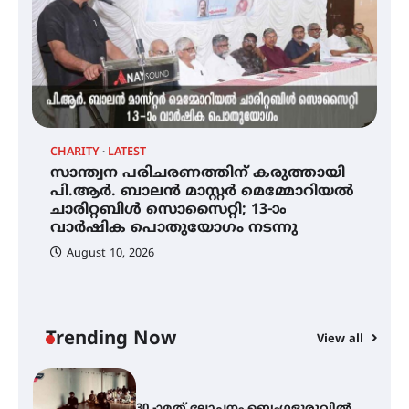
തലമുറയിലെ വിദ്യാർത്ഥിനിയായ
റിതു ഭരത് കൂടിയാട്ട അരങ്ങേറ്റം
കുറിച്ചു
യൂത്ത് കോൺഗ്രസ്‌ സ്ഥാപക ദിനം
– ഇരിങ്ങാലക്കുടയിൽ
ലഹരിവിരുദ്ധ പ്രതിജ്ഞയെടുത്ത്
യൂത്ത് കോൺഗ്രസ്
CHARITY
LATEST
LA
സാന്ത്വന പരിചരണത്തിന് കരുത്തായി
3
സാന്ത്വന പരിചരണത്തിന്
പി.ആർ. ബാലൻ മാസ്റ്റർ മെമ്മോറിയൽ
കരുത്തായി പി.ആർ. ബാലൻ
മാസ്റ്റർ മെമ്മോറിയൽ ചാരിറ്റബിൾ
ചാരിറ്റബിൾ സൊസൈറ്റി; 13-ാം
സൊസൈറ്റി; 13-ാം വാർഷിക
വാർഷിക പൊതുയോഗം നടന്നു
പൊതുയോഗം നടന്നു
August 10, 2026
30 -ാമത് ലോചനം ബെംഗളൂരുവിൽ
Trending Now
View all
ആളൂർ പഞ്ചായത്തിനെ
മുകുന്ദപുരം താലൂക്കിൽ
ഉൾപ്പെടുത്തി