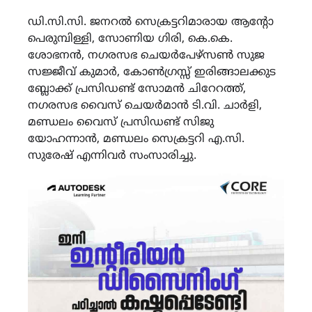
ഡി.സി.സി. ജനറൽ സെക്രട്ടറിമാരായ ആന്റോ
പെരുമ്പിള്ളി, സോണിയ ഗിരി, കെ.കെ.
ശോഭനൻ, നഗരസഭ ചെയർപേഴ്സൺ സുജ
സജ്ജീവ് കുമാർ, കോൺഗ്രസ്സ് ഇരിങ്ങാലക്കുട
ബ്ലോക്ക് പ്രസിഡണ്ട് സോമൻ ചിറേറത്ത്,
നഗരസഭ വൈസ് ചെയർമാൻ ടി.വി. ചാർളി,
മണ്ഡലം വൈസ് പ്രസിഡണ്ട് സിജു
യോഹന്നാൻ, മണ്ഡലം സെക്രട്ടറി എ.സി.
സുരേഷ് എന്നിവർ സംസാരിച്ചു.