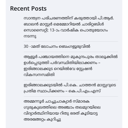
Recent Posts
സാന്ത്വന പരിചരണത്തിന് കരുത്തായി പി.ആർ.
ബാലൻ മാസ്റ്റർ മെമ്മോറിയൽ ചാരിറ്റബിൾ
സൊസൈറ്റി; 13-ാം വാർഷിക പൊതുയോഗം
നടന്നു
30 -ാമത് ലോചനം ബെംഗളൂരുവിൽ
ആളൂർ പഞ്ചായത്തിനെ മുകുന്ദപുരം താലൂക്കിൽ
ഉൾപ്പെടുത്തി പർവസ്ഥിതിയിലാക്കണം –
ഇരിങ്ങാലക്കുട റെയിൽവേ സ്റ്റേഷൻ
വികസനസമിതി
ഇരിങ്ങാലക്കുടയിൽ പി.കെ. ചാത്തൻ മാസ്റ്ററുടെ
പ്രതിമ സ്ഥാപിക്കണം – കെ.പി.എം.എസ്
അമ്മന്നൂർ ചാച്ചുചാക്യാർ സ്മാരക
ഗുരുകുലത്തിലെ അഞ്ചാം തലമുറയിലെ
വിദ്യാർത്ഥിനിയായ റിതു ഭരത് കൂടിയാട്ട
അരങ്ങേറ്റം കുറിച്ചു