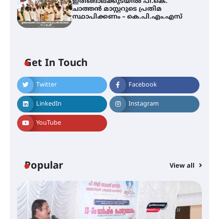
ഇരിങ്ങാലക്കുടയിൽ പി.കെ.
ചാത്തൻ മാസ്റ്ററുടെ പ്രതിമ
സ്ഥാപിക്കണം – കെ.പി.എം.എസ്
30 -ാമത് ലോചനം ബെംഗളൂരുവിൽ
Get In Touch
Twitter
Facebook
ആളൂർ പഞ്ചായത്തിനെ
മുകുന്ദപുരം താലൂക്കിൽ
LinkedIn
Instagram
ഉൾപ്പെടുത്തി
പർവസ്ഥിതിയിലാക്കണം –
ഇരിങ്ങാലക്കുട റെയിൽവേ
YouTube
സ്റ്റേഷൻ വികസനസമിതി
ഇരിങ്ങാലക്കുടയിൽ പി.കെ.
Popular
ചാത്തൻ മാസ്റ്ററുടെ പ്രതിമ
View all
സ്ഥാപിക്കണം – കെ.പി.എം.എസ്
അമ്മന്നൂർ ചാച്ചുചാക്യാർ സ്മാരക
ഗുരുകുലത്തിലെ അഞ്ചാം