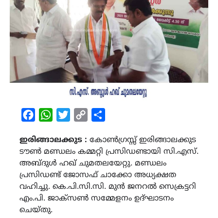
Facebook
WhatsApp
Twitter
Copy
Share
Link
ഇരിങ്ങാലക്കുട :
കോൺഗ്രസ്സ് ഇരിങ്ങാലക്കുട
ടൗൺ മണ്ഡലം കമ്മറ്റി പ്രസിഡണ്ടായി സി.എസ്.
അബ്ദുൾ ഹഖ് ചുമതലയേറ്റു. മണ്ഡലം
പ്രസിഡണ്ട് ജോസഫ് ചാക്കോ അധ്യക്ഷത
വഹിച്ചു. കെ.പി.സി.സി. മുൻ ജനറൽ സെക്രട്ടറി
എം.പി. ജാക്സൺ സമ്മേളനം ഉദ്ഘാടനം
ചെയ്തു.