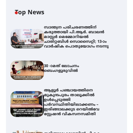
Top News
സാന്ത്വന പരിചരണത്തിന്
കരുത്തായി പി.ആർ. ബാലൻ
മാസ്റ്റർ മെമ്മോറിയൽ
ചാരിറ്റബിൾ സൊസൈറ്റി; 13-ാം
വാർഷിക പൊതുയോഗം നടന്നു
30 -ാമത് ലോചനം
ബെംഗളൂരുവിൽ
ആളൂർ പഞ്ചായത്തിനെ
മുകുന്ദപുരം താലൂക്കിൽ
ഉൾപ്പെടുത്തി
പർവസ്ഥിതിയിലാക്കണം –
ഇരിങ്ങാലക്കുട റെയിൽവേ
സ്റ്റേഷൻ വികസനസമിതി