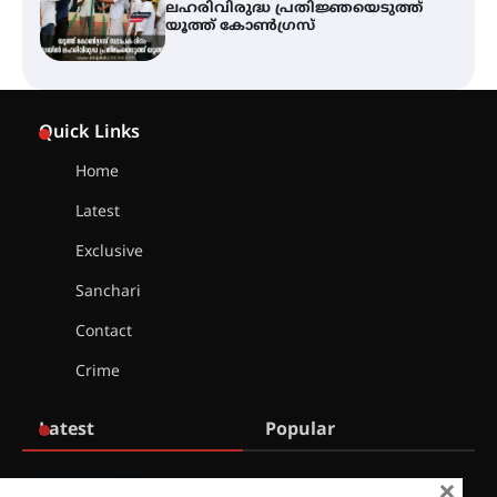
മാസ്റ്റർ മെമ്മോറിയൽ ചാരിറ്റബിൾ
സൊസൈറ്റി; 13-ാം വാർഷിക
പൊതുയോഗം നടന്നു
30 -ാമത് ലോചനം ബെംഗളൂരുവിൽ
Quick Links
Home
ആളൂർ പഞ്ചായത്തിനെ
Latest
മുകുന്ദപുരം താലൂക്കിൽ
ഉൾപ്പെടുത്തി
Exclusive
പർവസ്ഥിതിയിലാക്കണം –
ഇരിങ്ങാലക്കുട റെയിൽവേ
Sanchari
സ്റ്റേഷൻ വികസനസമിതി
Contact
ഇരിങ്ങാലക്കുടയിൽ പി.കെ.
Crime
ചാത്തൻ മാസ്റ്ററുടെ പ്രതിമ
സ്ഥാപിക്കണം – കെ.പി.എം.എസ്
Latest
Popular
അമ്മന്നൂർ ചാച്ചുചാക്യാർ സ്മാരക
ഗുരുകുലത്തിലെ അഞ്ചാം
×