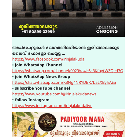
അപ്ഡേറ്റുകൾ വേഗത്തിലറിയാൻ ഇരിങ്ങാലക്കുട
ലൈവ് ഫോളോ ചെയ്യൂ …
https://www.facebook.com/irinjalakuda
▪
join WhatsApp Channel
https://whatsapp.com/channel/0029Va4ic6cBKfhytWZQed3O
▪
join WhatsApp News Group
https://chat.whatsapp.com/K3Ng4NRYDBR7baLXByhAEa
▪
subscribe YouTube channel
https://www.youtube.com/@irinjalakudanews
▪
follow Instagram
https://www.instagram.com/irinjalakudalive