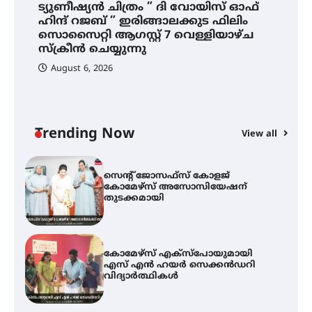
ട്യുണീഷ്യൻ ചിത്രം ” ദി വോയിസ് ഓഫ്
ട്യുണീഷ്യൻ ചിത്രം ” ദി വോയിസ്
ഹിന്ദ് റജബ് ” ഇരിങ്ങാലക്കുട ഫിലിം
ഓഫ് ഹിന്ദ് റജബ് ” ഇരിങ്ങാലക്കുട
സൊസൈറ്റി ആഗസ്റ്റ് 7 വെള്ളിയാഴ്ച
ഫിലിം സൊസൈറ്റി ആഗസ്റ്റ് 7
വെള്ളിയാഴ്ച സ്‌ക്രീൻ ചെയ്യുന്നു
സ്‌ക്രീൻ ചെയ്യുന്നു
August 6, 2026
സെന്റ് ജോസഫ്സ് കോളജ്
കോമേഴ്‌സ് അസോസിയേഷന്
തുടക്കമായി
Trending Now
View all
കോമേഴ്സ് എക്സ്പോയുമായി
എസ് എൻ ഹയർ സെക്കൻഡറി
വിദ്യാർത്ഥികൾ
സർഗ്ഗസാഹിതി- കവിതാസംഗമം
2026 കവിതാ ചർച്ച കാട്ടൂർ, ടി. കെ.
ബാലൻ ഹാളിൽ 16ന്