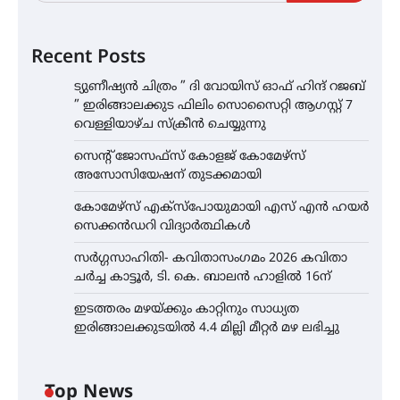
Recent Posts
ട്യുണീഷ്യൻ ചിത്രം ” ദി വോയിസ് ഓഫ് ഹിന്ദ് റജബ്
” ഇരിങ്ങാലക്കുട ഫിലിം സൊസൈറ്റി ആഗസ്റ്റ് 7
വെള്ളിയാഴ്ച സ്‌ക്രീൻ ചെയ്യുന്നു
സെന്റ് ജോസഫ്സ് കോളജ് കോമേഴ്‌സ്
അസോസിയേഷന് തുടക്കമായി
കോമേഴ്സ് എക്സ്പോയുമായി എസ് എൻ ഹയർ
സെക്കൻഡറി വിദ്യാർത്ഥികൾ
സർഗ്ഗസാഹിതി- കവിതാസംഗമം 2026 കവിതാ
ചർച്ച കാട്ടൂർ, ടി. കെ. ബാലൻ ഹാളിൽ 16ന്
ഇടത്തരം മഴയ്ക്കും കാറ്റിനും സാധ്യത
ഇരിങ്ങാലക്കുടയിൽ 4.4 മില്ലി മീറ്റർ മഴ ലഭിച്ചു
Top News