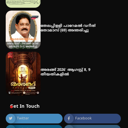
തേലപ്പിളളി പാറേമൽ വറീത്
തോമാസ് (69) അന്തരിച്ചു
അരങ്ങ് 2026′ ആഗസ്റ്റ് 8, 9
തീയതികളിൽ
Get In Touch
Twitter
Facebook