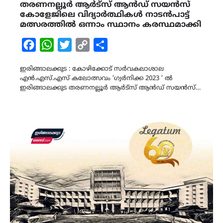
തരണനല്ലൂർ ആർട്സ് ആൻഡ് സയൻസ്
കോളേജിലെ വിദ്യാർത്ഥികൾ നാടൻപാട്ട്
മത്സരത്തിൽ ഒന്നാം സ്ഥാനം കരസ്ഥമാക്കി
Facebook
WhatsApp
Twitter
Copy
Share
Link
ഇരിങ്ങാലക്കുട : കോഴിക്കോട് സർവകലാശാല
എൻ.എസ്‌.എസ്‌ കലോത്സവം ‘ഗ്വർനിക്ക 2023 ‘ ൽ
ഇരിങ്ങാലക്കുട തരണനല്ലൂർ ആർട്സ് ആൻഡ് സയൻസ്…