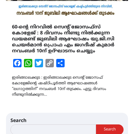
60-ന്‍റെ നിറവിൽ സെന്റ് ജോസഫ്സ്
കോളേജ് : 8 ദിവസം നീണ്ടു നിൽക്കുന്ന
ഡയമണ്ട് ജുബിലി ആഘോഷം യു.ജി.സി
ചെയർമാൻ പ്രൊഫ എം ജഗദീഷ് കുമാർ
നവംബർ 10ന് ഉദ്ഘാടനം ചെയ്യും
Facebook
WhatsApp
Twitter
Copy
Share
Link
ഇരിങ്ങാലക്കുട : ഇരിങ്ങാലക്കുട സെന്റ് ജോസഫ്
കോളേജിന്റെ ഷഷ്ഠിപൂർത്തി ആഘോഷങ്ങൾ
“ലഗാറ്റത്തിന്” നവംബർ 10ന് തുടക്കം. എട്ടു ദിവസം
നീണ്ടുനിൽക്കുന്ന…
Search
Search