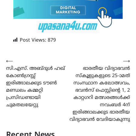
Post Views:
879
Post
⟵
⟶
സി.എസ്. അബ്ദുൾ ഹഖ്
ഭാരതീയ വിദ്യാഭവൻ
navigation
കോൺഗ്രസ്സ്
സ്കൂളുകളുടെ 25-ാമത്
ഇരിങ്ങാലക്കുട ടൗൺ
സംസ്ഥാന കലോത്സവം,
മണ്ഡലം കമ്മറ്റി
ഭവൻസ് ഫെസ്റ്റിന്‍റെ 1, 2
പ്രസിഡണ്ടായി
കാറ്റഗറി മത്സരങ്ങൾക്ക്
ചുമതലയേറ്റു
നവംബർ 4ന്
ഇരിങ്ങാലക്കുട ഭാരതീയ
വിദ്യാഭവൻ വേദിയാകുന്നു
Recent News