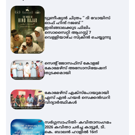
ട്യുണീഷ്യൻ ചിത്രം ” ദി വോയിസ്
ഓഫ് ഹിന്ദ് റജബ് ”
ഇരിങ്ങാലക്കുട ഫിലിം
സൊസൈറ്റി ആഗസ്റ്റ് 7
വെള്ളിയാഴ്ച സ്‌ക്രീൻ ചെയ്യുന്നു
സെന്റ് ജോസഫ്സ് കോളജ്
കോമേഴ്‌സ് അസോസിയേഷന്
തുടക്കമായി
കോമേഴ്സ് എക്സ്പോയുമായി
എസ് എൻ ഹയർ സെക്കൻഡറി
വിദ്യാർത്ഥികൾ
സർഗ്ഗസാഹിതി- കവിതാസംഗമം
2026 കവിതാ ചർച്ച കാട്ടൂർ, ടി.
കെ. ബാലൻ ഹാളിൽ 16ന്