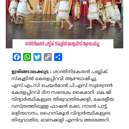
Facebook
WhatsApp
Twitter
Copy
Share
Link
ഇരിങ്ങാലക്കുട :
ശാന്തിനികേതൻ പബ്ലിക്
സ്കൂളിൽ കേരളപ്പിറവി ആഘോഷിച്ചു.
എസ്.എം.സി ചെയർമാൻ പി.എസ് സുരേന്ദ്രൻ
കേരളപ്പിറവി ദിന സന്ദേശം കൈമാറി. കെ.ജി
വിദ്യാർത്ഥികളുടെ തിരുവാതിരക്കളി, കേരളീയ
വസ്ത്രത്തിലുള്ള ഫാഷൻ ഷോ, നാടൻ പാട്ട്,
ലളിതഗാനം, ഹൈസ്കൂൾ വിദ്യാർത്ഥികളുടെ
തിരുവാതിര, ഓണക്കളി എന്നിവ അരങ്ങേറി.