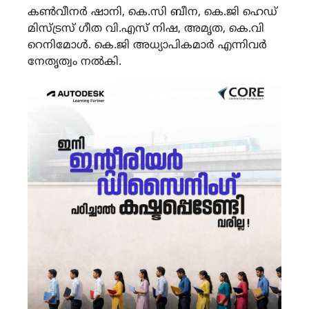
കൺവീനർ ഷാനി, കെ.സി ബീന, കെ.ജി ഹെഡ്
മിസ്ട്രസ് ഗീത വി.എസ് നിഷ, അമൃത, കെ.വി
റെനിമോൾ. കെ.ജി അധ്യാപികമാർ എന്നിവർ
നേതൃത്വം നൽകി.