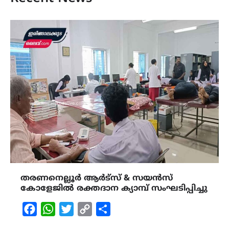
തരണനെല്ലൂർ ആർട്സ് & സയൻസ്
കോളേജിൽ രക്തദാന ക്യാമ്പ് സംഘടിപ്പിച്ചു
Facebook
WhatsApp
Twitter
Copy
Share
Link