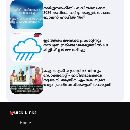
ഇടത്തരം മഴയ്ക്കും കാറ്റിനും
സാധ്യത ഇരിങ്ങാലക്കുടയിൽ 4.4
മില്ലി മീറ്റർ മഴ ലഭിച്ചു
ഐ.ഐ.ടി മദ്രാസ്സിൽ നിന്നും
ഡോക്ടറേറ്റ് – ഇരിങ്ങാലക്കുട
സ്വദേശി ആതിര എം കെ യുടെ
നേട്ടം പ്രതിസന്ധികളോട് പൊരുതി
ട്യുണീഷ്യൻ ചിത്രം ” ദി വോയിസ്
ഓഫ് ഹിന്ദ് റജബ് ” ഇരിങ്ങാലക്കുട
ഫിലിം സൊസൈറ്റി ആഗസ്റ്റ് 7
വെള്ളിയാഴ്ച സ്‌ക്രീൻ ചെയ്യുന്നു
സെന്റ് ജോസഫ്സ് കോളജ്
കോമേഴ്‌സ് അസോസിയേഷന്
Quick Links
തുടക്കമായി
Home