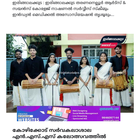
ഇരിങ്ങാലക്കുട : ഇരിങ്ങാലക്കുട തരണനെല്ലൂർ ആർട്സ് &
സയൻസ് കോളേജ് നാഷണൽ സർവ്വീസ് സ്കീമും
ഇൻഡ്യൻ മെഡിക്കൽ അസോസിയേഷൻ തൃശൂരും…
കോഴിക്കോട് സർവകലാശാല
എൻ.എസ്‌.എസ്‌ കലോത്സവത്തിൽ