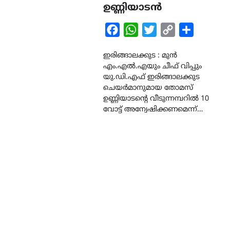
ഉണ്ണിയാടൻ
Facebook
WhatsApp
Twitter
Copy
Share
Link
ഇരിങ്ങാലക്കുട : മുൻ
എം.എൽ.എയും ചീഫ് വിപ്പും
യു.ഡി.എഫ് ഇരിങ്ങാലക്കുട
ചെയർമാനുമായ തോമസ്
ഉണ്ണിയാടൻ്റെ വീടുന്നമ്പറിൽ 10
വോട്ട് അന്വേഷിക്കണമെന്ന്…
LATEST
LITERATURE
സർഗ്ഗസാഹിതി-
കവിതാസംഗമം 2026 കവിത
ചർച്ച കാട്ടൂർ, ടി. കെ. ബാല
ഹാളിൽ 16ന്
August 6, 2026