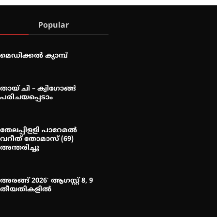
Popular
മെഡിക്കൽ ക്യാമ്പ്
തായ് ചി – ക്വിഗോങ്ങ്
പരിചയപ്പെടാം
തേലപ്പിളളി പാറേമൽ
വറീത് തോമാസ് (69)
അന്തരിച്ചു
അരങ്ങ് 2026′ ആഗസ്റ്റ് 8, 9
തീയതികളിൽ