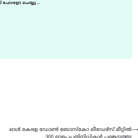
് ഫോളോ ചെയ്യൂ …
ഓൾ കേരള ഡോൺ ബോസ്കോ ലീഡേഴ്സ് മീറ്റിൽ
300 ഓളം പ്രതിനിധികൾ പങ്കെടുത്തു