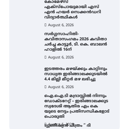
കോമേഴ്സ്
എക്സ്പോയുമായി എസ്
എൻ ഹയർ സെക്കൻഡറി
വിദ്യാർത്ഥികൾ
August 6, 2026
സർഗ്ഗസാഹിതി-
കവിതാസംഗമം 2026 കവിതാ
ചർച്ച കാട്ടൂർ, ടി. കെ. ബാലൻ
ഹാളിൽ 16ന്
August 6, 2026
ഇടത്തരം മഴയ്ക്കും കാറ്റിനും
സാധ്യത ഇരിങ്ങാലക്കുടയിൽ
4.4 മില്ലി മീറ്റർ മഴ ലഭിച്ചു
August 6, 2026
ഐ.ഐ.ടി മദ്രാസ്സിൽ നിന്നും
ഡോക്ടറേറ്റ് – ഇരിങ്ങാലക്കുട
സ്വദേശി ആതിര എം കെ
യുടെ നേട്ടം പ്രതിസന്ധികളോട്
പൊരുതി
August 5, 2026
ട്യുണീഷ്യൻ ചിത്രം ” ദി