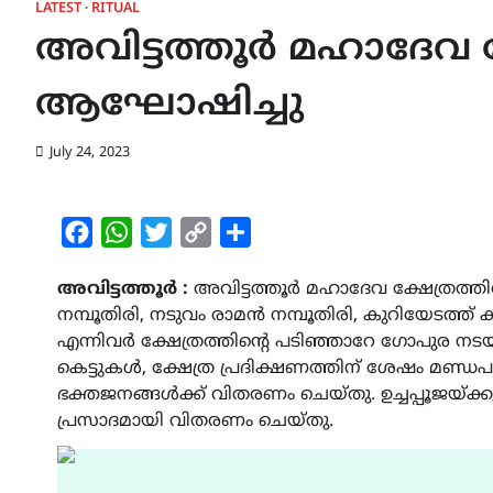
LATEST
RITUAL
അവിട്ടത്തൂർ മഹാദേവ ക
ആഘോഷിച്ചു
July 24, 2023
Facebook
WhatsApp
Twitter
Copy
Share
Link
അവിട്ടത്തൂർ :
അവിട്ടത്തൂർ മഹാദേവ ക്ഷേത്രത്
നമ്പൂതിരി, നടുവം രാമൻ നമ്പൂതിരി, കുറിയേടത്ത് 
എന്നിവർ ക്ഷേത്രത്തിന്‍റെ പടിഞ്ഞാറേ ഗോപുര ന
കെട്ടുകൾ, ക്ഷേത്ര പ്രദിക്ഷണത്തിന് ശേഷം മണ്ഡപ
ഭക്തജനങ്ങൾക്ക് വിതരണം ചെയ്തു. ഉച്ചപ്പൂജയ്ക
പ്രസാദമായി വിതരണം ചെയ്തു.