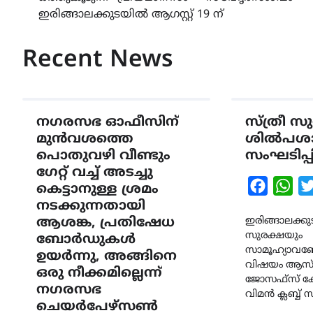
navigation
ഇരിങ്ങാലക്കുടയിൽ ആഗസ്റ്റ് 19 ന്
Recent News
നഗരസഭ ഓഫീസിന്
സ്ത്രീ സ
മുൻവശത്തെ
ശിൽപശ
പൊതുവഴി വീണ്ടും
സംഘടിപ്പി
ഗേറ്റ് വച്ച് അടച്ചു
Faceboo
Wha
കെട്ടാനുള്ള ശ്രമം
നടക്കുന്നതായി
ആശങ്ക, പ്രതിഷേധ
ഇരിങ്ങാലക്കുട
സുരക്ഷയും
ബോർഡുകൾ
സാമൂഹ്യാവബ
ഉയർന്നു, അങ്ങിനെ
വിഷയം ആസ്പദ
ഒരു നീക്കമില്ലെന്ന്
ജോസഫ്സ് ക
നഗരസഭ
വിമൻ ക്ലബ്ബ് സ
ചെയർപേഴ്സൺ