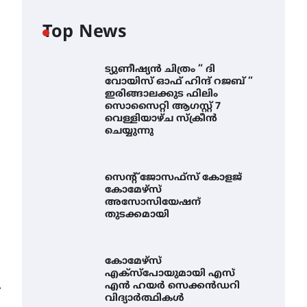
Top News
ട്യുണീഷ്യൻ ചിത്രം ” ദി
വോയിസ് ഓഫ് ഹിന്ദ് റജബ് ”
ഇരിങ്ങാലക്കുട ഫിലിം
സൊസൈറ്റി ആഗസ്റ്റ് 7
വെള്ളിയാഴ്ച സ്‌ക്രീൻ
ചെയ്യുന്നു
സെന്റ് ജോസഫ്സ് കോളജ്
കോമേഴ്‌സ്
അസോസിയേഷന്
തുടക്കമായി
കോമേഴ്സ്
എക്സ്പോയുമായി എസ്
എൻ ഹയർ സെക്കൻഡറി
⟶
വിദ്യാർത്ഥികൾ