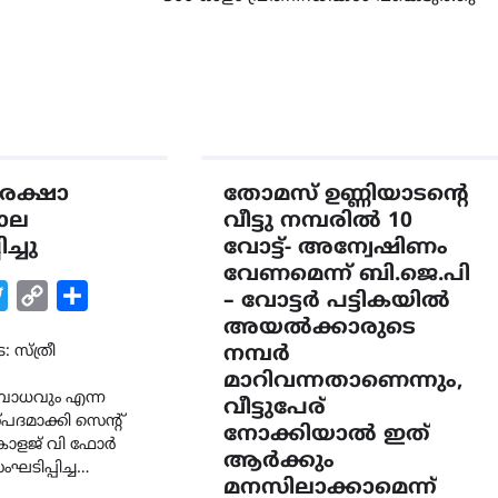
ുരക്ഷാ
തോമസ് ഉണ്ണിയാടൻ്റെ
ാല
വീട്ടു നമ്പരിൽ 10
ച്ചു
വോട്ട്- അന്വേഷിണം
വേണമെന്ന് ബി.ജെ.പി
k
tsApp
Twitter
Copy
Share
– വോട്ടർ പട്ടികയിൽ
Link
അയൽക്കാരുടെ
: സ്ത്രീ
നമ്പർ
മാറിവന്നതാണെന്നും,
ോധവും എന്ന
വീട്ടുപേര്
മാക്കി സെൻ്റ്
നോക്കിയാൽ ഇത്
ോളജ് വി ഫോർ
ആർക്കും
ംഘടിപ്പിച്ച…
മനസിലാക്കാമെന്ന്