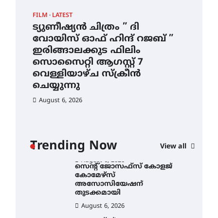
ഇടത്തരം മഴയ്ക്കും കാറ്റിനും
FILM
LATEST
CAM
സാധ്യത ഇരിങ്ങാലക്കുടയിൽ
4.4 മില്ലി മീറ്റർ മഴ ലഭിച്ചു
ട്യുണീഷ്യൻ ചിത്രം ” ദി
സെ
വോയിസ് ഓഫ് ഹിന്ദ് റജബ് ”
ക
August 6, 2026
ഇരിങ്ങാലക്കുട ഫിലിം
തു
ഐ.ഐ.ടി മദ്രാസ്സിൽ നിന്നും
സൊസൈറ്റി ആഗസ്റ്റ് 7
ഡോക്ടറേറ്റ് – ഇരിങ്ങാലക്കുട
Au
സ്വദേശി ആതിര എം കെ
വെള്ളിയാഴ്ച സ്‌ക്രീൻ
യുടെ നേട്ടം പ്രതിസന്ധികളോട്
ചെയ്യുന്നു
പൊരുതി
August 6, 2026
August 5, 2026
ട്യുണീഷ്യൻ ചിത്രം ” ദി
വോയിസ് ഓഫ് ഹിന്ദ് റജബ് ”
ഇരിങ്ങാലക്കുട ഫിലിം
സൊസൈറ്റി ആഗസ്റ്റ് 7
ാ
വെള്ളിയാഴ്ച സ്‌ക്രീൻ
Trending Now
View all
ചെയ്യുന്നു
ൻ
August 6, 2026
സെന്റ് ജോസഫ്സ് കോളജ്
കോമേഴ്‌സ്
അസോസിയേഷന്
തുടക്കമായി
August 6, 2026