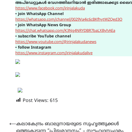
അപ്ഡേറ്റുകൾ വേഗത്തിലറിയാൻ ഇരിങ്ങാലക്കുട ലൈവ
https://www.facebook.com/irinjalakuda
▪
join WhatsApp Channel
https://whatsapp.com/channel/0029Va4ic6cBKfhytWZQed3O
▪
join WhatsApp News Group
https://chat.whatsapp.com/K3Ng4NRYDBR7baLXByhAEa
▪
subscribe YouTube channel
https://www.youtube.com/@irinjalakudanews
▪
follow Instagram
https://www.instagram.com/irinjalakudalive
Post Views:
615
Post
⟵
കലാകേന്ദ്രം ബാലുനായരുടെ സുഹൃത്തുക്കൾ
ഒത്തുകൂടുന്ന “പ്രിയമാനസം” – സൗഹൃദസംഗമം