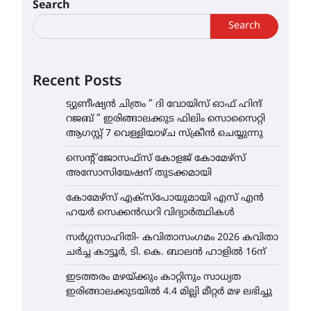
Search
Search
Recent Posts
ട്യുണീഷ്യൻ ചിത്രം ” ദി വോയിസ് ഓഫ് ഹിന്ദ്
റജബ് ” ഇരിങ്ങാലക്കുട ഫിലിം സൊസൈറ്റി
ആഗസ്റ്റ് 7 വെള്ളിയാഴ്ച സ്‌ക്രീൻ ചെയ്യുന്നു
സെന്റ് ജോസഫ്സ് കോളജ് കോമേഴ്‌സ്
അസോസിയേഷന് തുടക്കമായി
കോമേഴ്സ് എക്സ്പോയുമായി എസ് എൻ
ഹയർ സെക്കൻഡറി വിദ്യാർത്ഥികൾ
സർഗ്ഗസാഹിതി- കവിതാസംഗമം 2026 കവിതാ
ചർച്ച കാട്ടൂർ, ടി. കെ. ബാലൻ ഹാളിൽ 16ന്
ഇടത്തരം മഴയ്ക്കും കാറ്റിനും സാധ്യത
ഇരിങ്ങാലക്കുടയിൽ 4.4 മില്ലി മീറ്റർ മഴ ലഭിച്ചു