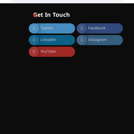
വോയിസ് ഓഫ് ഹിന്ദ് റജബ് ”
ഇരിങ്ങാലക്കുട ഫിലിം
സൊസൈറ്റി ആഗസ്റ്റ് 7
Get In Touch
വെള്ളിയാഴ്ച സ്‌ക്രീൻ
ചെയ്യുന്നു
Twitter
Facebook
August 6, 2026
സെന്റ് ജോസഫ്സ് കോളജ്
LinkedIn
Instagram
കോമേഴ്‌സ്
അസോസിയേഷന്
തുടക്കമായി
YouTube
August 6, 2026
കോമേഴ്സ്
എക്സ്പോയുമായി എസ്
എൻ ഹയർ സെക്കൻഡറി
വിദ്യാർത്ഥികൾ
August 6, 2026
സർഗ്ഗസാഹിതി-
കവിതാസംഗമം 2026 കവിതാ
ചർച്ച കാട്ടൂർ, ടി. കെ. ബാലൻ
ഹാളിൽ 16ന്
August 6, 2026