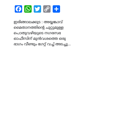
Facebook
WhatsApp
Twitter
Copy
Share
Link
ഇരിങ്ങാലക്കുട : അയ്യങ്കാവ്
മൈതാനത്തിന്റെ ചുറ്റുമുള്ള
പൊതുവഴിയുടെ നഗരസഭ
ഓഫീസിന് മുൻവശത്തെ ഒരു
ഭാഗം വീണ്ടും ഗേറ്റ് വച്ച് അടച്ചു…