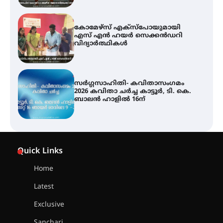
സർഗ്ഗസാഹിതി- കവിതാസംഗമം
2026 കവിതാ ചർച്ച കാട്ടൂർ, ടി. കെ.
ബാലൻ ഹാളിൽ 16ന്
ശക്തമായ മഴ തുടരുന്നു – തൃശൂർ
ജില്ലയിൽ എല്ലാ വിദ്യാഭ്യാസ
സ്ഥാപനങ്ങൾക്കും ശനിയാഴ്ച
അവധി
എം.ജി. യൂണിവേഴ്‌സിറ്റിയിൽ നിന്ന്
ഇംഗ്ളീഷ് സാഹിത്യത്തിൽ
Quick Links
ഡോക്ടറേറ്റ് നേടിയ എൻ. ആര്യ
Home
Latest
ട്യുണീഷ്യൻ ചിത്രം ” ദി വോയിസ്
ഓഫ് ഹിന്ദ് റജബ് ” ഇരിങ്ങാലക്കുട
Exclusive
ഫിലിം സൊസൈറ്റി ആഗസ്റ്റ് 7
വെള്ളിയാഴ്ച സ്‌ക്രീൻ ചെയ്യുന്നു
Sanchari