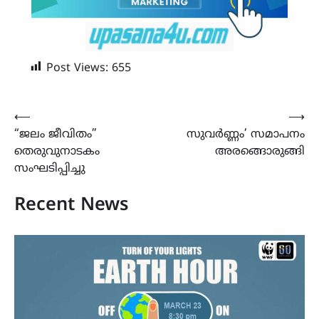
Post Views:
655
Post
⟵
⟶
“ജലം ജീവിതം”
സുവർണ്ണം’ സമാപനം
navigation
തെരുവുനാടകം
അരങ്ങൊരുങ്ങി
സംഘടിപ്പിച്ചു
Recent News