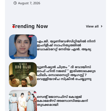
August 7, 2026
എം.ജി. യൂണിവേഴ്‌സിറ്റിയിൽ നിന്ന്
ഇംഗ്ളീഷ് സാഹിത്യത്തിൽ
ഡോക്ടറേറ്റ് നേടിയ എൻ. ആര്യ
Trending Now
View all
ട്യുണീഷ്യൻ ചിത്രം ” ദി വോയിസ്
A
ഓഫ് ഹിന്ദ് റജബ് ” ഇരിങ്ങാലക്കുട
എ
ഫിലിം സൊസൈറ്റി ആഗസ്റ്റ് 7
ഇ
വെള്ളിയാഴ്ച സ്‌ക്രീൻ ചെയ്യുന്നു
ന
സെന്റ് ജോസഫ്സ് കോളജ്
കോമേഴ്‌സ് അസോസിയേഷന്
തുടക്കമായി
കോമേഴ്സ് എക്സ്പോയുമായി
എസ് എൻ ഹയർ സെക്കൻഡറി
വിദ്യാർത്ഥികൾ