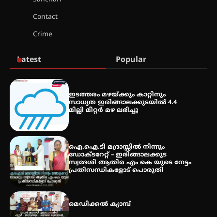
Contact
സെന്റ് ജോസഫ്സ് കോളജ്
Crime
കോമേഴ്‌സ് അസോസിയേഷന്
തുടക്കമായി
Latest
Popular
കോമേഴ്സ് എക്സ്പോയുമായി
എസ് എൻ ഹയർ സെക്കൻഡറി
ഇടത്തരം മഴയ്ക്കും കാറ്റിനും
വിദ്യാർത്ഥികൾ
സാധ്യത ഇരിങ്ങാലക്കുടയിൽ 4.4
മില്ലി മീറ്റർ മഴ ലഭിച്ചു
സർഗ്ഗസാഹിതി- കവിതാസംഗമം
2026 കവിതാ ചർച്ച കാട്ടൂർ, ടി. കെ.
ഐ.ഐ.ടി മദ്രാസ്സിൽ നിന്നും
ബാലൻ ഹാളിൽ 16ന്
ഡോക്ടറേറ്റ് – ഇരിങ്ങാലക്കുട
സ്വദേശി ആതിര എം കെ യുടെ നേട്ടം
പ്രതിസന്ധികളോട് പൊരുതി
മെഡിക്കൽ ക്യാമ്പ്