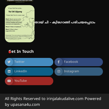
തായ് ചി – ക്വിഗോങ്ങ് പരിചയപ്പെടാം
Get In Touch
Twitter
Facebook
LinkedIn
Instagram
YouTube
All Rights Reserved to irinjalakudalive.com Powered
by upasana4u.com