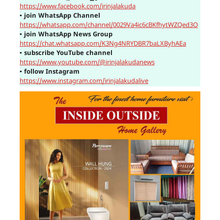
https://www.facebook.com/irinjalakuda
▪
join WhatsApp Channel
https://whatsapp.com/channel/0029Va4ic6cBKfhytWZQed3O
▪
join WhatsApp News Group
https://chat.whatsapp.com/K3Ng4NRYDBR7baLXByhAEa
▪
subscribe YouTube channel
https://www.youtube.com/@irinjalakudanews
▪
follow Instagram
https://www.instagram.com/irinjalakudalive