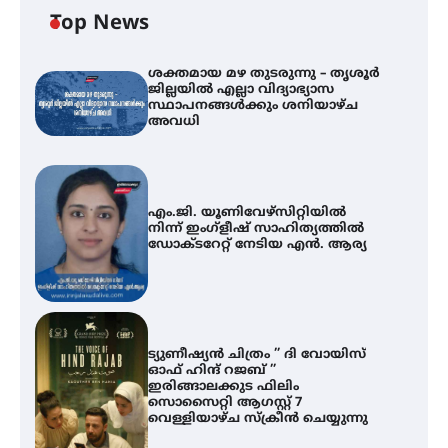
Top News
ശക്തമായ മഴ തുടരുന്നു – തൃശൂർ
ജില്ലയിൽ എല്ലാ വിദ്യാഭ്യാസ
സ്ഥാപനങ്ങൾക്കും ശനിയാഴ്ച
അവധി
എം.ജി. യൂണിവേഴ്‌സിറ്റിയിൽ
നിന്ന് ഇംഗ്ളീഷ് സാഹിത്യത്തിൽ
ഡോക്ടറേറ്റ് നേടിയ എൻ. ആര്യ
ട്യുണീഷ്യൻ ചിത്രം ” ദി വോയിസ്
ഓഫ് ഹിന്ദ് റജബ് ”
ഇരിങ്ങാലക്കുട ഫിലിം
സൊസൈറ്റി ആഗസ്റ്റ് 7
വെള്ളിയാഴ്ച സ്‌ക്രീൻ ചെയ്യുന്നു