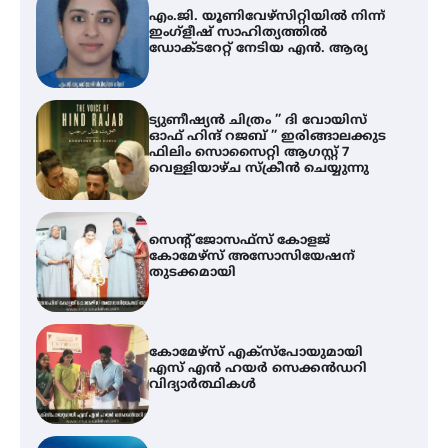
A
എം.ജി. യൂണിവേഴ്‌സിറ്റിയിൽ നിന്ന്
എ
ഇംഗ്ളീഷ് സാഹിത്യത്തിൽ
ഡോക്ടറേറ്റ് നേടിയ എൻ. ആര്യ
ഇ
ന
ട്യുണീഷ്യൻ ചിത്രം ” ദി വോയിസ്
ഓഫ് ഹിന്ദ് റജബ് ” ഇരിങ്ങാലക്കുട
ഫിലിം സൊസൈറ്റി ആഗസ്റ്റ് 7
വെള്ളിയാഴ്ച സ്‌ക്രീൻ ചെയ്യുന്നു
സെന്റ് ജോസഫ്സ് കോളജ്
കോമേഴ്‌സ് അസോസിയേഷന്
തുടക്കമായി
കോമേഴ്സ് എക്സ്പോയുമായി
എസ് എൻ ഹയർ സെക്കൻഡറി
വിദ്യാർത്ഥികൾ