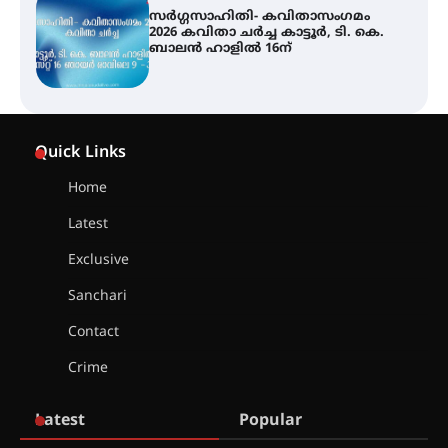
സർഗ്ഗസാഹിതി- കവിതാസംഗമം
2026 കവിതാ ചർച്ച കാട്ടൂർ, ടി. കെ.
ബാലൻ ഹാളിൽ 16ന്
ശക്തമായ മഴ തുടരുന്നു – തൃശൂർ
ജില്ലയിൽ എല്ലാ വിദ്യാഭ്യാസ
Quick Links
സ്ഥാപനങ്ങൾക്കും ശനിയാഴ്ച
അവധി
Home
Latest
എം.ജി. യൂണിവേഴ്‌സിറ്റിയിൽ നിന്ന്
ഇംഗ്ളീഷ് സാഹിത്യത്തിൽ
Exclusive
ഡോക്ടറേറ്റ് നേടിയ എൻ. ആര്യ
Sanchari
Contact
ട്യുണീഷ്യൻ ചിത്രം ” ദി വോയിസ്
ഓഫ് ഹിന്ദ് റജബ് ” ഇരിങ്ങാലക്കുട
Crime
ഫിലിം സൊസൈറ്റി ആഗസ്റ്റ് 7
വെള്ളിയാഴ്ച സ്‌ക്രീൻ ചെയ്യുന്നു
Latest
Popular