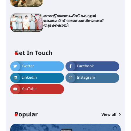
സെന്റ് ജോസഫ്സ് കോളജ്
കോമേഴ്‌സ് അസോസിയേഷന്
തുടക്കമായി
Get In Touch
Twitter
Facebook
എം.ജി. യൂണിവേഴ്‌സിറ്റിയിൽ നിന്ന്
ഇംഗ്ളീഷ് സാഹിത്യത്തിൽ
LinkedIn
Instagram
ഡോക്ടറേറ്റ് നേടിയ എൻ. ആര്യ
YouTube
ട്യുണീഷ്യൻ ചിത്രം ” ദി വോയിസ്
ഓഫ് ഹിന്ദ് റജബ് ” ഇരിങ്ങാലക്കുട
ഫിലിം സൊസൈറ്റി ആഗസ്റ്റ് 7
Popular
View all
വെള്ളിയാഴ്ച സ്‌ക്രീൻ ചെയ്യുന്നു