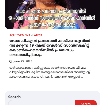
ACHIEVEMENT
LATEST
ഡോ: പി.എൻ പ്രഭാവതി കാഠ്മണ്ഡുവിൽ
നടക്കുന്ന 19 -ാമത് വേൾഡ് സാൻസ്ക്രീറ്റ്
കോൺഫെറെൻസിൽ പ്രബന്ധം
അവതരിപ്പിക്കും
June 25, 2025
ഇരിങ്ങാലക്കുട : കർണ്ണാടക സംഗീതജ്ഞയും ചിന്മയ
വിശ്വവിദ്യാപീഠ് കല്പിത സർവ്വകലാശാലയിലെ അസിസ്റ്റന്റ്
പ്രഫസറുമായ ഡോ: പി. എൻ. പ്രഭാവതി നേപ്പാൾ…
Search
Search