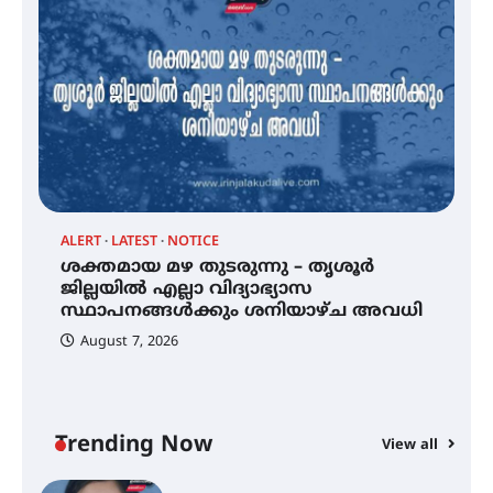
സെന്റ് ജോസഫ്സ് കോളജ്
കോമേഴ്‌സ് അസോസിയേഷന്
തുടക്കമായി
കോമേഴ്സ് എക്സ്പോയുമായി
എസ് എൻ ഹയർ സെക്കൻഡറി
വിദ്യാർത്ഥികൾ
ALERT
LATEST
NOTICE
്
ശക്തമായ മഴ തുടരുന്നു – തൃശൂർ
സർഗ്ഗസാഹിതി- കവിതാസംഗമം
2026 കവിതാ ചർച്ച കാട്ടൂർ, ടി. കെ.
ജില്ലയിൽ എല്ലാ വിദ്യാഭ്യാസ
ബാലൻ ഹാളിൽ 16ന്
സ്ഥാപനങ്ങൾക്കും ശനിയാഴ്ച അവധി
August 7, 2026
ശക്തമായ മഴ തുടരുന്നു – തൃശൂർ
ജില്ലയിൽ എല്ലാ വിദ്യാഭ്യാസ
സ്ഥാപനങ്ങൾക്കും ശനിയാഴ്ച
അവധി
Trending Now
View all