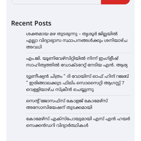
Recent Posts
ശക്തമായ മഴ തുടരുന്നു – തൃശൂർ ജില്ലയിൽ
എല്ലാ വിദ്യാഭ്യാസ സ്ഥാപനങ്ങൾക്കും ശനിയാഴ്ച
അവധി
എം.ജി. യൂണിവേഴ്‌സിറ്റിയിൽ നിന്ന് ഇംഗ്ളീഷ്
സാഹിത്യത്തിൽ ഡോക്ടറേറ്റ് നേടിയ എൻ. ആര്യ
ട്യുണീഷ്യൻ ചിത്രം ” ദി വോയിസ് ഓഫ് ഹിന്ദ് റജബ്
” ഇരിങ്ങാലക്കുട ഫിലിം സൊസൈറ്റി ആഗസ്റ്റ് 7
വെള്ളിയാഴ്ച സ്‌ക്രീൻ ചെയ്യുന്നു
സെന്റ് ജോസഫ്സ് കോളജ് കോമേഴ്‌സ്
അസോസിയേഷന് തുടക്കമായി
കോമേഴ്സ് എക്സ്പോയുമായി എസ് എൻ ഹയർ
സെക്കൻഡറി വിദ്യാർത്ഥികൾ