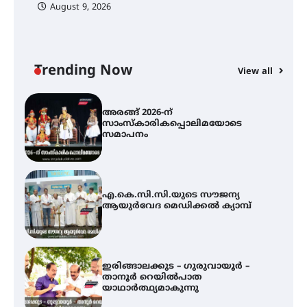
August 9, 2026
യൂത്ത് കോൺഗ്രസ്‌ സ്ഥാപക ദിനം
– ഇരിങ്ങാലക്കുടയിൽ
ലഹരിവിരുദ്ധ പ്രതിജ്ഞയെടുത്ത്
യൂത്ത് കോൺഗ്രസ്
Trending Now
View all
അരങ്ങ് 2026-ന്
സാംസ്കാരികപ്പൊലിമയോടെ
സമാപനം
എ.കെ.സി.സി.യുടെ സൗജന്യ
ആയുർവേദ മെഡിക്കൽ ക്യാമ്പ്
ഇരിങ്ങാലക്കുട – ഗുരുവായൂർ –
താനൂർ റെയിൽപാത
യാഥാർത്ഥ്യമാകുന്നു