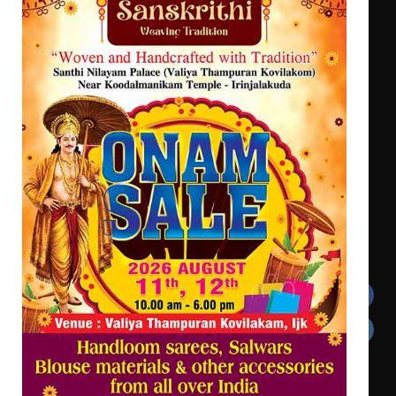
ഡോക്ടറേറ്റ് നേടിയ എൻ. ആര്യ
ട്യുണീഷ്യൻ ചിത്രം ” ദി വോയിസ്
ഓഫ് ഹിന്ദ് റജബ് ” ഇരിങ്ങാലക്കുട
ഫിലിം സൊസൈറ്റി ആഗസ്റ്റ് 7
വെള്ളിയാഴ്ച സ്‌ക്രീൻ ചെയ്യുന്നു
Get In Touch
Twitter
Facebook
LinkedIn
Instagram
YouTube