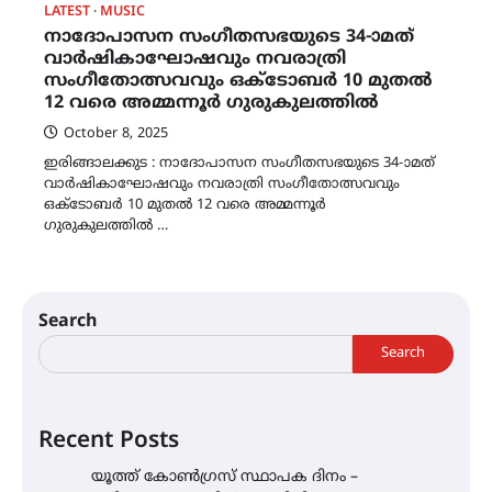
LATEST
MUSIC
നാദോപാസന സംഗീതസഭയുടെ 34-ാമത്
വാർഷികാഘോഷവും നവരാത്രി
സംഗീതോത്സവവും ഒക്ടോബർ 10 മുതൽ
12 വരെ അമ്മന്നൂർ ഗുരുകുലത്തിൽ
October 8, 2025
ഇരിങ്ങാലക്കുട : നാദോപാസന സംഗീതസഭയുടെ 34-ാമത്
വാർഷികാഘോഷവും നവരാത്രി സംഗീതോത്സവവും
ഒക്ടോബർ 10 മുതൽ 12 വരെ അമ്മന്നൂർ
ഗുരുകുലത്തിൽ …
Search
Search
Recent Posts
യൂത്ത് കോൺഗ്രസ്‌ സ്ഥാപക ദിനം –