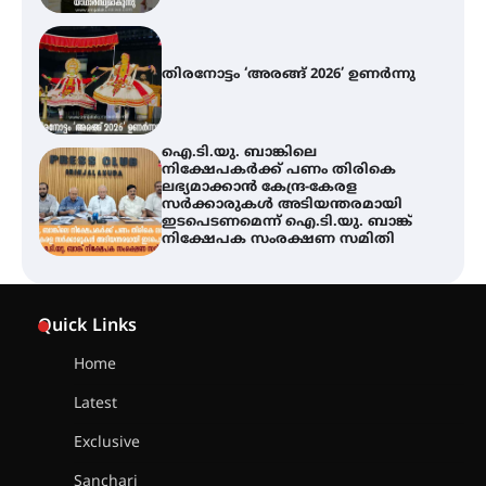
തിരനോട്ടം ‘അരങ്ങ് 2026’ ഉണർന്നു
ഐ.ടി.യു. ബാങ്കിലെ
നിക്ഷേപകർക്ക് പണം തിരികെ
ലഭ്യമാക്കാൻ കേന്ദ്ര-കേരള
സർക്കാരുകൾ അടിയന്തരമായി
ഇടപെടണമെന്ന് ഐ.ടി.യു. ബാങ്ക്
നിക്ഷേപക സംരക്ഷണ സമിതി
യൂത്ത് കോൺഗ്രസ്‌ സ്ഥാപക ദിനം
– ഇരിങ്ങാലക്കുടയിൽ
Quick Links
ലഹരിവിരുദ്ധ പ്രതിജ്ഞയെടുത്ത്
യൂത്ത് കോൺഗ്രസ്
Home
Latest
അരങ്ങ് 2026-ന്
സാംസ്കാരികപ്പൊലിമയോടെ
Exclusive
സമാപനം
Sanchari