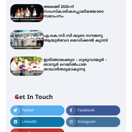
അരങ്ങ് 2026-ന്
സാംസ്കാരികപ്പൊലിമയോടെ
സമാപനം
എ.കെ.സി.സി.യുടെ സൗജന്യ
ആയുർവേദ മെഡിക്കൽ ക്യാമ്പ്
ഇരിങ്ങാലക്കുട – ഗുരുവായൂർ –
താനൂർ റെയിൽപാത
യാഥാർത്ഥ്യമാകുന്നു
Get In Touch
Twitter
Facebook
അരങ്ങ് 2026-ന്
സാംസ്കാരികപ്പൊലിമയോടെ
LinkedIn
Instagram
സമാപനം