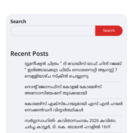
Search
Search
Recent Posts
ട്യുണീഷ്യൻ ചിത്രം ” ദി വോയിസ് ഓഫ് ഹിന്ദ് റജബ്
” ഇരിങ്ങാലക്കുട ഫിലിം സൊസൈറ്റി ആഗസ്റ്റ് 7
വെള്ളിയാഴ്ച സ്‌ക്രീൻ ചെയ്യുന്നു
സെന്റ് ജോസഫ്സ് കോളജ് കോമേഴ്‌സ്
അസോസിയേഷന് തുടക്കമായി
കോമേഴ്സ് എക്സ്പോയുമായി എസ് എൻ ഹയർ
സെക്കൻഡറി വിദ്യാർത്ഥികൾ
സർഗ്ഗസാഹിതി- കവിതാസംഗമം 2026 കവിതാ
ചർച്ച കാട്ടൂർ, ടി. കെ. ബാലൻ ഹാളിൽ 16ന്