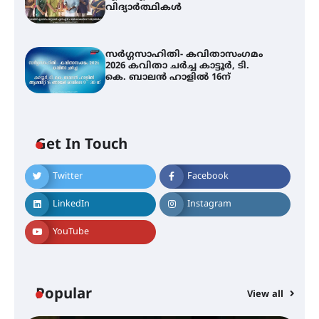
വിദ്യാർത്ഥികൾ
സർഗ്ഗസാഹിതി- കവിതാസംഗമം
2026 കവിതാ ചർച്ച കാട്ടൂർ, ടി.
കെ. ബാലൻ ഹാളിൽ 16ന്
Get In Touch
Twitter
Facebook
LinkedIn
Instagram
YouTube
Popular
View all