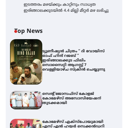
ഇടത്തരം മഴയ്ക്കും കാറ്റിനും സാധ്യത
ഇരിങ്ങാലക്കുടയിൽ 4.4 മില്ലി മീറ്റർ മഴ ലഭിച്ചു
Top News
ട്യുണീഷ്യൻ ചിത്രം ” ദി വോയിസ്
ഓഫ് ഹിന്ദ് റജബ് ”
ഇരിങ്ങാലക്കുട ഫിലിം
സൊസൈറ്റി ആഗസ്റ്റ് 7
വെള്ളിയാഴ്ച സ്‌ക്രീൻ ചെയ്യുന്നു
സെന്റ് ജോസഫ്സ് കോളജ്
കോമേഴ്‌സ് അസോസിയേഷന്
തുടക്കമായി
കോമേഴ്സ് എക്സ്പോയുമായി
എസ് എൻ ഹയർ സെക്കൻഡറി