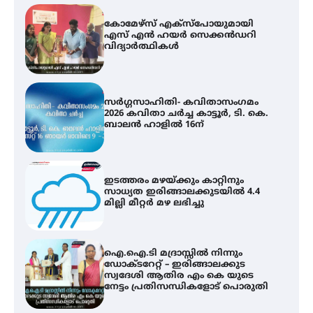
കോമേഴ്സ് എക്സ്പോയുമായി
എസ് എൻ ഹയർ സെക്കൻഡറി
വിദ്യാർത്ഥികൾ
സർഗ്ഗസാഹിതി- കവിതാസംഗമം
2026 കവിതാ ചർച്ച കാട്ടൂർ, ടി. കെ.
ബാലൻ ഹാളിൽ 16ന്
ഇടത്തരം മഴയ്ക്കും കാറ്റിനും
സാധ്യത ഇരിങ്ങാലക്കുടയിൽ 4.4
മില്ലി മീറ്റർ മഴ ലഭിച്ചു
ഐ.ഐ.ടി മദ്രാസ്സിൽ നിന്നും
ഡോക്ടറേറ്റ് – ഇരിങ്ങാലക്കുട
സ്വദേശി ആതിര എം കെ യുടെ
നേട്ടം പ്രതിസന്ധികളോട് പൊരുതി