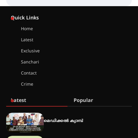
ട്യുണീഷ്യൻ ചിത്രം ” ദി വോയിസ്
ഓഫ് ഹിന്ദ് റജബ് ” ഇരിങ്ങാലക്കുട
Quick Links
ഫിലിം സൊസൈറ്റി ആഗസ്റ്റ് 7
വെള്ളിയാഴ്ച സ്‌ക്രീൻ ചെയ്യുന്നു
Home
Latest
സെന്റ് ജോസഫ്സ് കോളജ്
കോമേഴ്‌സ് അസോസിയേഷന്
Exclusive
തുടക്കമായി
Sanchari
Contact
കോമേഴ്സ് എക്സ്പോയുമായി
Crime
എസ് എൻ ഹയർ സെക്കൻഡറി
വിദ്യാർത്ഥികൾ
Latest
Popular
സർഗ്ഗസാഹിതി- കവിതാസംഗമം
2026 കവിതാ ചർച്ച കാട്ടൂർ, ടി. കെ.
മെഡിക്കൽ ക്യാമ്പ്
ബാലൻ ഹാളിൽ 16ന്