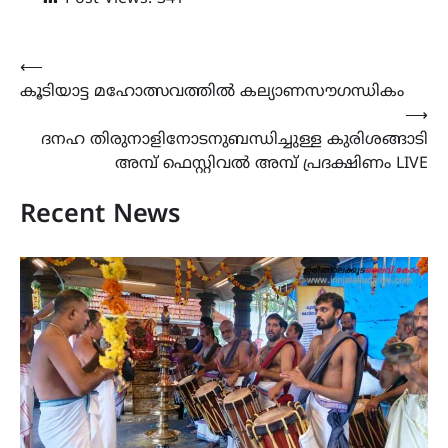
Post
⟵
കൂടിയാട്ട മഹോത്സവത്തിൽ കല്യാണസൗഗന്ധികം
navigation
⟶
ദനഹ തിരുനാളിനോടനുബന്ധിച്ചുള്ള കുരിശങ്ങാടി
അമ്പ് ഫെസ്റ്റിവൽ അമ്പ് പ്രദക്ഷിണം LIVE
Recent News