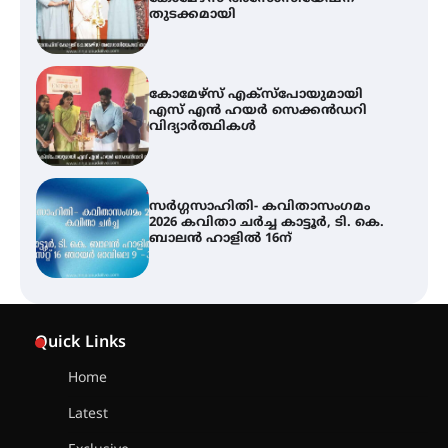
വിദ്യാർത്ഥികൾ
സർഗ്ഗസാഹിതി- കവിതാസംഗമം
2026 കവിതാ ചർച്ച കാട്ടൂർ, ടി. കെ.
ബാലൻ ഹാളിൽ 16ന്
ശക്തമായ മഴ തുടരുന്നു – തൃശൂർ
ജില്ലയിൽ എല്ലാ വിദ്യാഭ്യാസ
സ്ഥാപനങ്ങൾക്കും ശനിയാഴ്ച
അവധി
എം.ജി. യൂണിവേഴ്‌സിറ്റിയിൽ നിന്ന്
ഇംഗ്ളീഷ് സാഹിത്യത്തിൽ
Quick Links
ഡോക്ടറേറ്റ് നേടിയ എൻ. ആര്യ
Home
Latest
ട്യുണീഷ്യൻ ചിത്രം ” ദി വോയിസ്
ഓഫ് ഹിന്ദ് റജബ് ” ഇരിങ്ങാലക്കുട