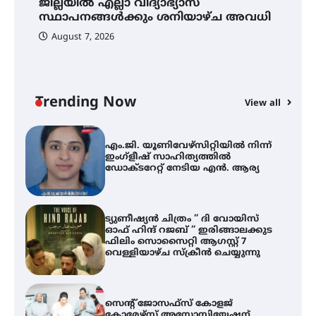
ജില്ലയിൽ എല്ലാ വിദ്യാഭ്യാസ
സ്ഥാപനങ്ങൾക്കും ശനിയാഴ്ച
സ്ഥാപനങ്ങൾക്കും ശനിയാഴ്ച അവധി
അവധി
August 7, 2026
എം.ജി. യൂണിവേഴ്‌സിറ്റിയിൽ നിന്ന്
ഇംഗ്ളീഷ് സാഹിത്യത്തിൽ
ഡോക്ടറേറ്റ് നേടിയ എൻ. ആര്യ
Trending Now
View all
ട്യുണീഷ്യൻ ചിത്രം ” ദി വോയിസ്
A
ഓഫ് ഹിന്ദ് റജബ് ” ഇരിങ്ങാലക്കുട
എ
ഫിലിം സൊസൈറ്റി ആഗസ്റ്റ് 7
ഇ
വെള്ളിയാഴ്ച സ്‌ക്രീൻ ചെയ്യുന്നു
ന
സെന്റ് ജോസഫ്സ് കോളജ്
കോമേഴ്‌സ് അസോസിയേഷന്
തുടക്കമായി
കോമേഴ്സ് എക്സ്പോയുമായി
എസ് എൻ ഹയർ സെക്കൻഡറി