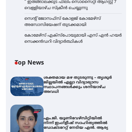
” ഇരിങ്ങാലക്കുട ഫിലിം സൊസൈറ്റി ആഗസ്റ്റ് 7
വെള്ളിയാഴ്ച സ്‌ക്രീൻ ചെയ്യുന്നു
സെന്റ് ജോസഫ്സ് കോളജ് കോമേഴ്‌സ്
അസോസിയേഷന് തുടക്കമായി
കോമേഴ്സ് എക്സ്പോയുമായി എസ് എൻ ഹയർ
സെക്കൻഡറി വിദ്യാർത്ഥികൾ
Top News
ശക്തമായ മഴ തുടരുന്നു – തൃശൂർ
ജില്ലയിൽ എല്ലാ വിദ്യാഭ്യാസ
സ്ഥാപനങ്ങൾക്കും ശനിയാഴ്ച
അവധി
എം.ജി. യൂണിവേഴ്‌സിറ്റിയിൽ
നിന്ന് ഇംഗ്ളീഷ് സാഹിത്യത്തിൽ
ഡോക്ടറേറ്റ് നേടിയ എൻ. ആര്യ