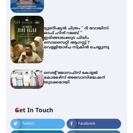
ട്യുണീഷ്യൻ ചിത്രം ” ദി വോയിസ്
ഓഫ് ഹിന്ദ് റജബ് ”
ഇരിങ്ങാലക്കുട ഫിലിം
സൊസൈറ്റി ആഗസ്റ്റ് 7
വെള്ളിയാഴ്ച സ്‌ക്രീൻ ചെയ്യുന്നു
സെന്റ് ജോസഫ്സ് കോളജ്
കോമേഴ്‌സ് അസോസിയേഷന്
തുടക്കമായി
എം.ജി. യൂണിവേഴ്‌സിറ്റിയിൽ നിന്ന്
ഇംഗ്ളീഷ് സാഹിത്യത്തിൽ
ഡോക്ടറേറ്റ് നേടിയ എൻ. ആര്യ
Get In Touch
Twitter
Facebook
ട്യുണീഷ്യൻ ചിത്രം ” ദി വോയിസ്
ഓഫ് ഹിന്ദ് റജബ് ” ഇരിങ്ങാലക്കുട