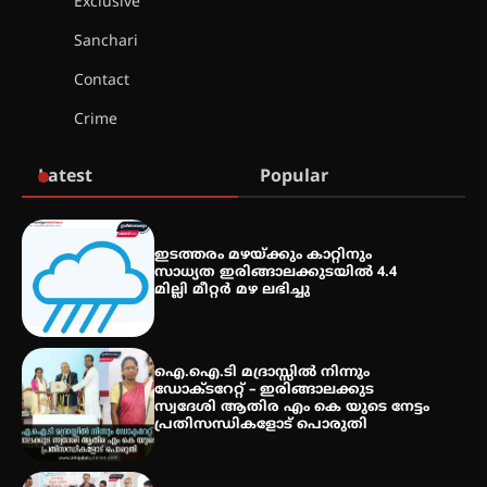
Exclusive
ഫിലിം സൊസൈറ്റി ആഗസ്റ്റ് 7
വെള്ളിയാഴ്ച സ്‌ക്രീൻ ചെയ്യുന്നു
Sanchari
Contact
സെന്റ് ജോസഫ്സ് കോളജ്
Crime
കോമേഴ്‌സ് അസോസിയേഷന്
തുടക്കമായി
Latest
Popular
കോമേഴ്സ് എക്സ്പോയുമായി
എസ് എൻ ഹയർ സെക്കൻഡറി
ഇടത്തരം മഴയ്ക്കും കാറ്റിനും
വിദ്യാർത്ഥികൾ
സാധ്യത ഇരിങ്ങാലക്കുടയിൽ 4.4
മില്ലി മീറ്റർ മഴ ലഭിച്ചു
സർഗ്ഗസാഹിതി- കവിതാസംഗമം
2026 കവിതാ ചർച്ച കാട്ടൂർ, ടി. കെ.
ഐ.ഐ.ടി മദ്രാസ്സിൽ നിന്നും
ബാലൻ ഹാളിൽ 16ന്
ഡോക്ടറേറ്റ് – ഇരിങ്ങാലക്കുട
സ്വദേശി ആതിര എം കെ യുടെ നേട്ടം
പ്രതിസന്ധികളോട് പൊരുതി