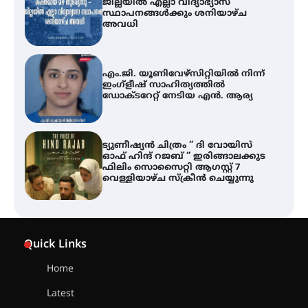
ജില്ലയിൽ എല്ലാ വിദ്യാഭ്യാസ
സ്ഥാപനങ്ങൾക്കും ശനിയാഴ്ച
അവധി
എം.ജി. യൂണിവേഴ്‌സിറ്റിയിൽ നിന്ന്
ഇംഗ്ളീഷ് സാഹിത്യത്തിൽ
ഡോക്ടറേറ്റ് നേടിയ എൻ. ആര്യ
ട്യുണീഷ്യൻ ചിത്രം ” ദി വോയിസ്
ഓഫ് ഹിന്ദ് റജബ് ” ഇരിങ്ങാലക്കുട
ഫിലിം സൊസൈറ്റി ആഗസ്റ്റ് 7
വെള്ളിയാഴ്ച സ്‌ക്രീൻ ചെയ്യുന്നു
തിരനോട്ടം ‘അരങ്ങ് 2026’ ഉണർന്നു
Quick Links
Home
ഐ.ടി.യു. ബാങ്കിലെ
Latest
നിക്ഷേപകർക്ക് പണം തിരികെ