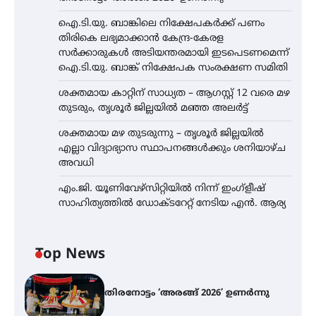
ഐ.ടി.യു. ബാങ്കിലെ നിക്ഷേപകർക്ക് പണം
തിരികെ ലഭ്യമാക്കാൻ കേന്ദ്ര-കേരള
സർക്കാരുകൾ അടിയന്തരമായി ഇടപെടണമെന്ന്
ഐ.ടി.യു. ബാങ്ക് നിക്ഷേപക സംരക്ഷണ സമിതി
ശക്തമായ കാറ്റിന് സാധ്യത – ആഗസ്റ്റ് 12 വരെ മഴ
തുടരും, തൃശൂർ ജില്ലയിൽ മഞ്ഞ അലർട്ട്
ശക്തമായ മഴ തുടരുന്നു – തൃശൂർ ജില്ലയിൽ
എല്ലാ വിദ്യാഭ്യാസ സ്ഥാപനങ്ങൾക്കും ശനിയാഴ്ച
അവധി
എം.ജി. യൂണിവേഴ്‌സിറ്റിയിൽ നിന്ന് ഇംഗ്ളീഷ്
സാഹിത്യത്തിൽ ഡോക്ടറേറ്റ് നേടിയ എൻ. ആര്യ
Top News
തിരനോട്ടം ‘അരങ്ങ് 2026’ ഉണർന്നു