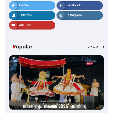
ലഭ്യമാക്കാൻ കേന്ദ്ര-കേരള
സർക്കാരുകൾ അടിയന്തരമായി
Twitter
Facebook
ഇടപെടണമെന്ന് ഐ.ടി.യു. ബാങ്ക്
നിക്ഷേപക സംരക്ഷണ സമിതി
LinkedIn
Instagram
YouTube
ശക്തമായ കാറ്റിന് സാധ്യത –
ആഗസ്റ്റ് 12 വരെ മഴ തുടരും,
തൃശൂർ ജില്ലയിൽ മഞ്ഞ അലർട്ട്
Popular
View all
ശക്തമായ മഴ തുടരുന്നു – തൃശൂർ
ജില്ലയിൽ എല്ലാ വിദ്യാഭ്യാസ
സ്ഥാപനങ്ങൾക്കും ശനിയാഴ്ച
അവധി
എം.ജി. യൂണിവേഴ്‌സിറ്റിയിൽ നിന്ന്
ഇംഗ്ളീഷ് സാഹിത്യത്തിൽ
ഡോക്ടറേറ്റ് നേടിയ എൻ. ആര്യ
ട്യുണീഷ്യൻ ചിത്രം ” ദി വോയിസ്