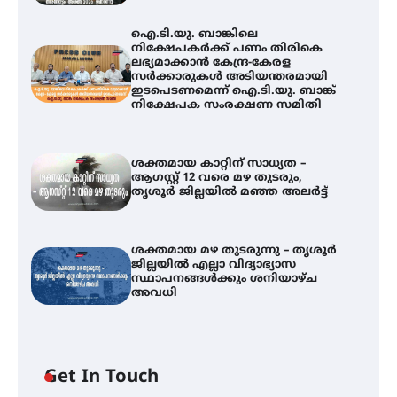
ഐ.ടി.യു. ബാങ്കിലെ
നിക്ഷേപകർക്ക് പണം തിരികെ
ലഭ്യമാക്കാൻ കേന്ദ്ര-കേരള
സർക്കാരുകൾ അടിയന്തരമായി
ഇടപെടണമെന്ന് ഐ.ടി.യു. ബാങ്ക്
നിക്ഷേപക സംരക്ഷണ സമിതി
ശക്തമായ കാറ്റിന് സാധ്യത –
ആഗസ്റ്റ് 12 വരെ മഴ തുടരും,
തൃശൂർ ജില്ലയിൽ മഞ്ഞ അലർട്ട്
ശക്തമായ മഴ തുടരുന്നു – തൃശൂർ
ജില്ലയിൽ എല്ലാ വിദ്യാഭ്യാസ
സ്ഥാപനങ്ങൾക്കും ശനിയാഴ്ച
അവധി
ഐ.ടി.യു. ബാങ്കിലെ
Get In Touch
നിക്ഷേപകർക്ക് പണം തിരികെ