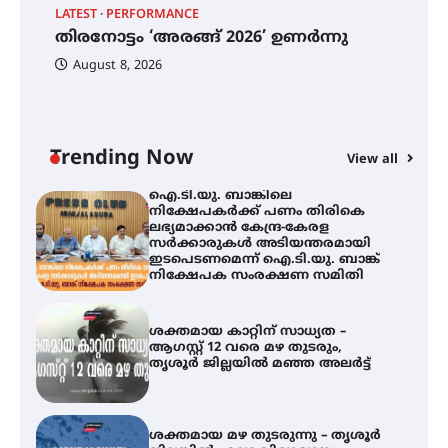
ഓഫ് ഹിന്ദ് റജബ് ” ഇരിങ്ങാലക്കുട
LATEST
PERFORMANCE
EX
ഫിലിം സൊസൈറ്റി ആഗസ്റ്റ് 7
തിരനോട്ടം ‘അരങ്ങ് 2026’ ഉണർന്നു
വെള്ളിയാഴ്ച സ്‌ക്രീൻ ചെയ്യുന്നു
ഐ
പ
August 8, 2026
ി
ക
ഇ
ന
തിരനോട്ടം ‘അരങ്ങ് 2026’ ഉണർന്നു
Trending Now
View all
ഐ.ടി.യു. ബാങ്കിലെ
നിക്ഷേപകർക്ക് പണം തിരികെ
ലഭ്യമാക്കാൻ കേന്ദ്ര-കേരള
സർക്കാരുകൾ അടിയന്തരമായി
ഇടപെടണമെന്ന് ഐ.ടി.യു. ബാങ്ക്
നിക്ഷേപക സംരക്ഷണ സമിതി
ശക്തമായ കാറ്റിന് സാധ്യത –
ആഗസ്റ്റ് 12 വരെ മഴ തുടരും,
തൃശൂർ ജില്ലയിൽ മഞ്ഞ അലർട്ട്
ശക്തമായ മഴ തുടരുന്നു – തൃശൂർ