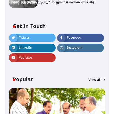
തൃശൂർ ജില്ലയിൽ മഞ്ഞ അലർട്ട്
Get In Touch
Twitter
Facebook
തിരനോട്ടം ‘അരങ്ങ് 2026’ ഉണർന്നു
LinkedIn
Instagram
YouTube
ഐ.ടി.യു. ബാങ്കിലെ
നിക്ഷേപകർക്ക് പണം തിരികെ
ലഭ്യമാക്കാൻ കേന്ദ്ര-കേരള
സർക്കാരുകൾ അടിയന്തരമായി
ഇടപെടണമെന്ന് ഐ.ടി.യു. ബാങ്ക്
Popular
നിക്ഷേപക സംരക്ഷണ സമിതി
View all
ശക്തമായ കാറ്റിന് സാധ്യത –
ആഗസ്റ്റ് 12 വരെ മഴ തുടരും,
തൃശൂർ ജില്ലയിൽ മഞ്ഞ അലർട്ട്