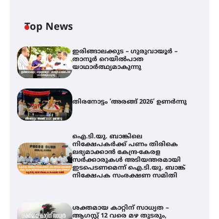
Top News
ഇരിങ്ങാലക്കുട – ഗുരുവായൂർ –
താനൂർ റെയിൽപാത
യാഥാർത്ഥ്യമാകുന്നു
തിരനോട്ടം ‘അരങ്ങ് 2026’ ഉണർന്നു
ഐ.ടി.യു. ബാങ്കിലെ
നിക്ഷേപകർക്ക് പണം തിരികെ
ലഭ്യമാക്കാൻ കേന്ദ്ര-കേരള
സർക്കാരുകൾ അടിയന്തരമായി
ഇടപെടണമെന്ന് ഐ.ടി.യു. ബാങ്ക്
നിക്ഷേപക സംരക്ഷണ സമിതി
ശക്തമായ കാറ്റിന് സാധ്യത –
ആഗസ്റ്റ് 12 വരെ മഴ തുടരും,