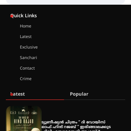
ഇരിങ്ങാലക്കുട – ഗുരുവായൂർ –
താനൂർ റെയിൽപാത
Quick Links
യാഥാർത്ഥ്യമാകുന്നു
Home
Latest
തിരനോട്ടം ‘അരങ്ങ് 2026’ ഉണർന്നു
Exclusive
Sanchari
ഐ.ടി.യു. ബാങ്കിലെ
Contact
നിക്ഷേപകർക്ക് പണം തിരികെ
ലഭ്യമാക്കാൻ കേന്ദ്ര-കേരള
Crime
സർക്കാരുകൾ അടിയന്തരമായി
ഇടപെടണമെന്ന് ഐ.ടി.യു. ബാങ്ക്
നിക്ഷേപക സംരക്ഷണ സമിതി
Latest
Popular
ശക്തമായ കാറ്റിന് സാധ്യത –
ആഗസ്റ്റ് 12 വരെ മഴ തുടരും,
തൃശൂർ ജില്ലയിൽ മഞ്ഞ അലർട്ട്
ട്യുണീഷ്യൻ ചിത്രം ” ദി വോയിസ്
ഓഫ് ഹിന്ദ് റജബ് ” ഇരിങ്ങാലക്കുട