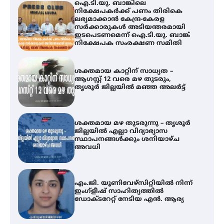
ഐ.ടി.യു. ബാങ്കിലെ
നിക്ഷേപകർക്ക് പണം തിരികെ
ലഭ്യമാക്കാൻ കേന്ദ്ര-കേരള
സർക്കാരുകൾ അടിയന്തരമായി
ഇടപെടണമെന്ന് ഐ.ടി.യു. ബാങ്ക്
നിക്ഷേപക സംരക്ഷണ സമിതി
ശക്തമായ കാറ്റിന് സാധ്യത –
ആഗസ്റ്റ് 12 വരെ മഴ തുടരും,
തൃശൂർ ജില്ലയിൽ മഞ്ഞ അലർട്ട്
ശക്തമായ മഴ തുടരുന്നു – തൃശൂർ
ജില്ലയിൽ എല്ലാ വിദ്യാഭ്യാസ
സ്ഥാപനങ്ങൾക്കും ശനിയാഴ്ച
അവധി
എം.ജി. യൂണിവേഴ്‌സിറ്റിയിൽ നിന്ന്
ഇംഗ്ളീഷ് സാഹിത്യത്തിൽ
ഡോക്ടറേറ്റ് നേടിയ എൻ. ആര്യ