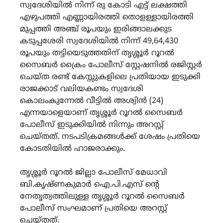
സ്വദേശിയിൽ നിന്ന് രു കോടി എട്ട് ലക്ഷത്തി
എഴുപത്തി എണ്ണായിരത്തി തൊളള്ളായിരത്തി
മുപ്പത്തി അഞ്ച് രൂപയും ഇരിങ്ങാലക്കുട
കടുപ്പശേരി സ്വദേശിയിൽ നിന്ന് 49,64,430
രൂപയും തട്ടിയെടുത്തതിന് തൃശ്ശൂർ റൂറൽ
സൈബർ ക്രൈം പോലീസ് സ്റ്റേഷനിൽ രജിസ്റ്റർ
ചെയ്ത രണ്ട് കേസ്സുകളിലെ പ്രതിയായ ഇടുക്കി
രാജക്കാട് വലിയകണ്ടം സ്വദേശി
കൊലംകുന്നേൽ വീട്ടിൽ അശ്വിൻ (24)
എന്നയാളെയാണ് തൃശ്ശൂർ റൂറൽ സൈബർ
പോലീസ് ഇടുക്കിയിൽ നിന്നും അറസ്റ്റ്
ചെയ്തത്. നടപടിക്രമങ്ങൾക്ക് ശേഷം പ്രതിയെ
കോടതിയിൽ ഹാജരാക്കും.
തൃശ്ശൂർ റൂറൽ ജില്ലാ പോലീസ് മേധാവി
ബി.കൃഷ്ണകുമാർ ഐ.പി.എസ് ന്റെ
നേതൃത്വത്തിലുള്ള തൃശ്ശൂർ റൂറൽ സൈബർ
പോലീസ് സംഘമാണ് പ്രതിയെ അറസ്റ്റ്
ചെയ്തത്.