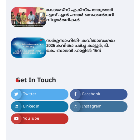
കോമേഴ്സ് എക്സ്പോയുമായി
എസ് എൻ ഹയർ സെക്കൻഡറി
വിദ്യാർത്ഥികൾ
സർഗ്ഗസാഹിതി- കവിതാസംഗമം
2026 കവിതാ ചർച്ച കാട്ടൂർ, ടി.
കെ. ബാലൻ ഹാളിൽ 16ന്
Get In Touch
Twitter
Facebook
LinkedIn
Instagram
YouTube