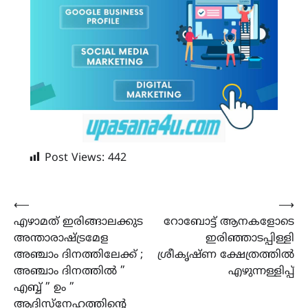
Post Views:
442
Post
⟵
⟶
എഴാമത് ഇരിങ്ങാലക്കുട
റോബോട്ട് ആനകളോടെ
navigation
അന്താരാഷ്ട്രമേള
ഇരിഞ്ഞാടപ്പിള്ളി
അഞ്ചാം ദിനത്തിലേക്ക് ;
ശ്രീകൃഷ്ണ‌ ക്ഷേത്രത്തിൽ
അഞ്ചാം ദിനത്തിൽ ”
എഴുന്നള്ളിപ്പ്
എബ്ബ് ” ഉം ”
ആദിസ്നേഹത്തിൻ്റെ