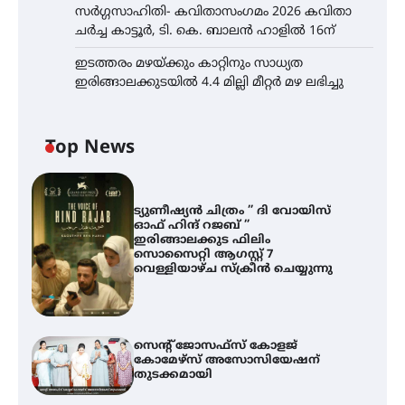
സർഗ്ഗസാഹിതി- കവിതാസംഗമം 2026 കവിതാ
ചർച്ച കാട്ടൂർ, ടി. കെ. ബാലൻ ഹാളിൽ 16ന്
ഇടത്തരം മഴയ്ക്കും കാറ്റിനും സാധ്യത
ഇരിങ്ങാലക്കുടയിൽ 4.4 മില്ലി മീറ്റർ മഴ ലഭിച്ചു
Top News
ട്യുണീഷ്യൻ ചിത്രം ” ദി വോയിസ്
ഓഫ് ഹിന്ദ് റജബ് ”
ഇരിങ്ങാലക്കുട ഫിലിം
സൊസൈറ്റി ആഗസ്റ്റ് 7
വെള്ളിയാഴ്ച സ്‌ക്രീൻ ചെയ്യുന്നു
സെന്റ് ജോസഫ്സ് കോളജ്
കോമേഴ്‌സ് അസോസിയേഷന്
തുടക്കമായി