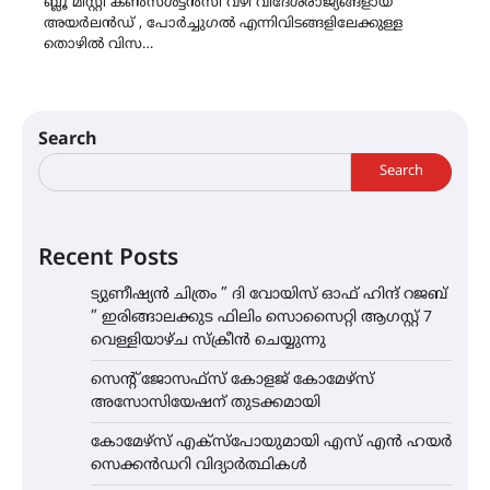
ബ്ലൂ മിസ്റ്റി കൺസൾട്ടൻസി വഴി വിദേശരാജ്യങ്ങളായ
അയർലൻഡ് , പോർച്ചുഗൽ എന്നിവിടങ്ങളിലേക്കുള്ള
തൊഴിൽ വിസ…
Search
Search
Recent Posts
ട്യുണീഷ്യൻ ചിത്രം ” ദി വോയിസ് ഓഫ് ഹിന്ദ് റജബ്
” ഇരിങ്ങാലക്കുട ഫിലിം സൊസൈറ്റി ആഗസ്റ്റ് 7
വെള്ളിയാഴ്ച സ്‌ക്രീൻ ചെയ്യുന്നു
സെന്റ് ജോസഫ്സ് കോളജ് കോമേഴ്‌സ്
അസോസിയേഷന് തുടക്കമായി
കോമേഴ്സ് എക്സ്പോയുമായി എസ് എൻ ഹയർ
സെക്കൻഡറി വിദ്യാർത്ഥികൾ