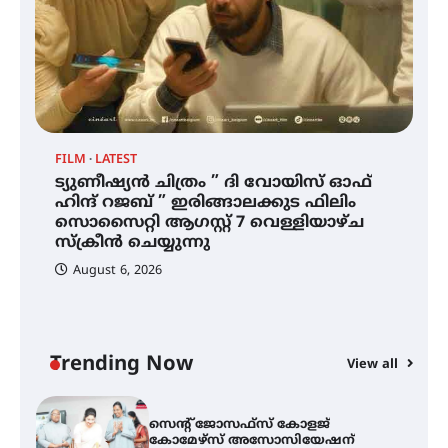
മില്ലി മീറ്റർ മഴ ലഭിച്ചു
ഐ.ഐ.ടി മദ്രാസ്സിൽ നിന്നും
ഡോക്ടറേറ്റ് – ഇരിങ്ങാലക്കുട
സ്വദേശി ആതിര എം കെ യുടെ
നേട്ടം പ്രതിസന്ധികളോട് പൊരുതി
FILM
LATEST
ട്യുണീഷ്യൻ ചിത്രം ” ദി വോയിസ് ഓഫ്
ട്യുണീഷ്യൻ ചിത്രം ” ദി വോയിസ്
ഹിന്ദ് റജബ് ” ഇരിങ്ങാലക്കുട ഫിലിം
ഓഫ് ഹിന്ദ് റജബ് ” ഇരിങ്ങാലക്കുട
സൊസൈറ്റി ആഗസ്റ്റ് 7 വെള്ളിയാഴ്ച
ഫിലിം സൊസൈറ്റി ആഗസ്റ്റ് 7
വെള്ളിയാഴ്ച സ്‌ക്രീൻ ചെയ്യുന്നു
സ്‌ക്രീൻ ചെയ്യുന്നു
August 6, 2026
സെന്റ് ജോസഫ്സ് കോളജ്
കോമേഴ്‌സ് അസോസിയേഷന്
തുടക്കമായി
Trending Now
View all
കോമേഴ്സ് എക്സ്പോയുമായി
എസ് എൻ ഹയർ സെക്കൻഡറി