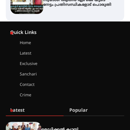
ഫിലിം സൊസൈറ്റി ആഗസ്റ്റ് 7
വെള്ളിയാഴ്ച സ്‌ക്രീൻ ചെയ്യുന്നു
സെന്റ് ജോസഫ്സ് കോളജ്
കോമേഴ്‌സ് അസോസിയേഷന്
Quick Links
തുടക്കമായി
Home
Latest
കോമേഴ്സ് എക്സ്പോയുമായി
എസ് എൻ ഹയർ സെക്കൻഡറി
Exclusive
വിദ്യാർത്ഥികൾ
Sanchari
Contact
സർഗ്ഗസാഹിതി- കവിതാസംഗമം
Crime
2026 കവിതാ ചർച്ച കാട്ടൂർ, ടി. കെ.
ബാലൻ ഹാളിൽ 16ന്
Latest
Popular
ഇടത്തരം മഴയ്ക്കും കാറ്റിനും
സാധ്യത ഇരിങ്ങാലക്കുടയിൽ 4.4
മെഡിക്കൽ ക്യാമ്പ്