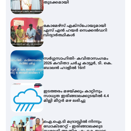
വിദ്യാർത്ഥികൾ
സർഗ്ഗസാഹിതി- കവിതാസംഗമം
2026 കവിതാ ചർച്ച കാട്ടൂർ, ടി. കെ.
ബാലൻ ഹാളിൽ 16ന്
ഇടത്തരം മഴയ്ക്കും കാറ്റിനും
സാധ്യത ഇരിങ്ങാലക്കുടയിൽ 4.4
മില്ലി മീറ്റർ മഴ ലഭിച്ചു
ഐ.ഐ.ടി മദ്രാസ്സിൽ നിന്നും
ഡോക്ടറേറ്റ് – ഇരിങ്ങാലക്കുട
സ്വദേശി ആതിര എം കെ യുടെ
നേട്ടം പ്രതിസന്ധികളോട് പൊരുതി
ട്യുണീഷ്യൻ ചിത്രം ” ദി വോയിസ്
ഓഫ് ഹിന്ദ് റജബ് ” ഇരിങ്ങാലക്കുട