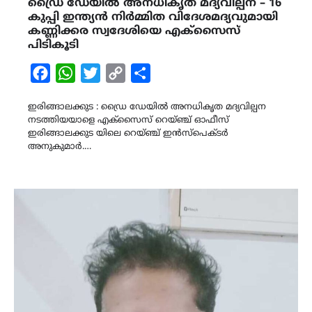
ഡ്രൈ ഡേയിൽ അനധികൃത മദ്യവില്പന – 16
കുപ്പി ഇന്ത്യൻ നിർമ്മിത വിദേശമദ്യവുമായി
കണ്ണിക്കര സ്വദേശിയെ എക്സൈസ്
പിടികൂടി
Facebook
WhatsApp
Twitter
Copy
Share
Link
ഇരിങ്ങാലക്കുട : ഡ്രൈ ഡേയിൽ അനധികൃത മദ്യവില്പന
നടത്തിയയാളെ എക്സൈസ് റെയ്ഞ്ച് ഓഫീസ്
ഇരിങ്ങാലക്കുട യിലെ റെയ്ഞ്ച് ഇൻസ്പെക്ടർ
അനുകുമാർ.…