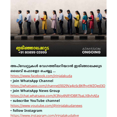
അപ്ഡേറ്റുകൾ വേഗത്തിലറിയാൻ ഇരിങ്ങാലക്കുട
ലൈവ് ഫോളോ ചെയ്യൂ …
https://www.facebook.com/irinjalakuda
▪
join WhatsApp Channel
https://whatsapp.com/channel/0029Va4ic6cBKfhytWZQed3O
▪
join WhatsApp News Group
https://chat.whatsapp.com/K3Ng4NRYDBR7baLXByhAEa
▪
subscribe YouTube channel
https://www.youtube.com/@irinjalakudanews
▪
follow Instagram
https://www.instagram.com/irinjalakudalive