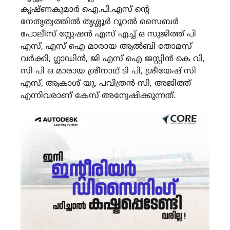
കൃഷ്ണകുമാർ ഐ.പി.എസ് ന്റെ
നേതൃത്വത്തിൽ തൃശ്ശൂർ റൂറൽ സൈബർ
പോലീസ് സ്റ്റേഷൻ എസ് എച്ച് ഒ സുജിത്ത് പി
എസ്, എസ് ഐ മാരായ ആൽബി തോമസ്
വർക്കി, ഗ്ലാഡിൻ, ജി എസ് ഐ ജസ്റ്റിൻ കെ വി,
സി പി ഒ മാരായ ശ്രീനാഥ് ടി പി, ശ്രീയേഷ് സി
എസ്, ആകാശ് യു, പവിത്രൻ സി, അജിത്ത്
എന്നിവരാണ് കേസ് അന്വേഷിക്കുന്നത്.