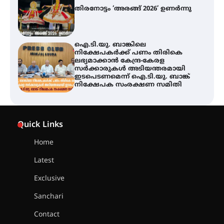
തിരനോട്ടം ‘അരങ്ങ് 2026’ ഉണർന്നു
ഐ.ടി.യു. ബാങ്കിലെ
നിക്ഷേപകർക്ക് പണം തിരികെ
ലഭ്യമാക്കാൻ കേന്ദ്ര-കേരള
സർക്കാരുകൾ അടിയന്തരമായി
ഇടപെടണമെന്ന് ഐ.ടി.യു. ബാങ്ക്
നിക്ഷേപക സംരക്ഷണ സമിതി
യൂത്ത് കോൺഗ്രസ്‌ സ്ഥാപക ദിനം
– ഇരിങ്ങാലക്കുടയിൽ
Quick Links
ലഹരിവിരുദ്ധ പ്രതിജ്ഞയെടുത്ത്
യൂത്ത് കോൺഗ്രസ്
Home
Latest
അരങ്ങ് 2026-ന്
സാംസ്കാരികപ്പൊലിമയോടെ
Exclusive
സമാപനം
Sanchari
Contact