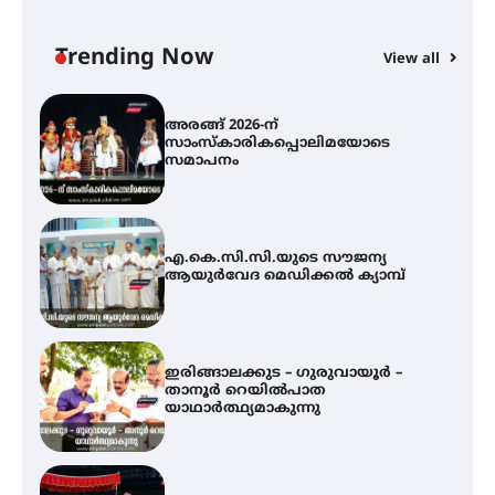
– ഇരിങ്ങാലക്കുടയിൽ
ലഹരിവിരുദ്ധ പ്രതിജ്ഞയെടുത്ത്
യൂത്ത് കോൺഗ്രസ്
Trending Now
View all
അരങ്ങ് 2026-ന്
സാംസ്കാരികപ്പൊലിമയോടെ
സമാപനം
എ.കെ.സി.സി.യുടെ സൗജന്യ
ആയുർവേദ മെഡിക്കൽ ക്യാമ്പ്
ഇരിങ്ങാലക്കുട – ഗുരുവായൂർ –
താനൂർ റെയിൽപാത
യാഥാർത്ഥ്യമാകുന്നു