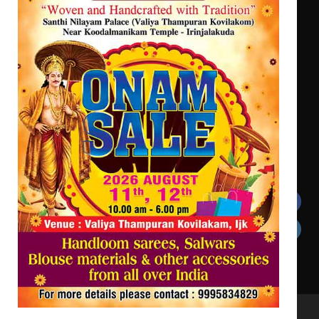
ട്യുണീഷ്യൻ ചിത്രം ” ദി വോയിസ്
ഓഫ് ഹിന്ദ് റജബ് ” ഇരിങ്ങാലക്കുട
ഫിലിം സൊസൈറ്റി ആഗസ്റ്റ് 7
വെള്ളിയാഴ്ച സ്‌ക്രീൻ ചെയ്യുന്നു
Get In Touch
Twitter
Facebook
LinkedIn
Instagram
YouTube
All Rights Reserved to irinjalakudalive.com Powered