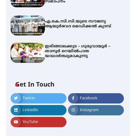
സമാപനം
എ.കെ.സി.സി.യുടെ സൗജന്യ
ആയുർവേദ മെഡിക്കൽ ക്യാമ്പ്
ഇരിങ്ങാലക്കുട – ഗുരുവായൂർ –
താനൂർ റെയിൽപാത
യാഥാർത്ഥ്യമാകുന്നു
Get In Touch
Twitter
Facebook
അരങ്ങ് 2026-ന്
സാംസ്കാരികപ്പൊലിമയോടെ
LinkedIn
Instagram
സമാപനം
YouTube