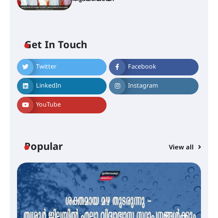
Get In Touch
Twitter
Facebook
എം.ജി. യൂണിവേഴ്‌സിറ്റിയിൽ നിന്ന്
ഇംഗ്ളീഷ് സാഹിത്യത്തിൽ
LinkedIn
Instagram
ഡോക്ടറേറ്റ് നേടിയ എൻ. ആര്യ
YouTube
ട്യുണീഷ്യൻ ചിത്രം ” ദി വോയിസ്
ഓഫ് ഹിന്ദ് റജബ് ” ഇരിങ്ങാലക്കുട
ഫിലിം സൊസൈറ്റി ആഗസ്റ്റ് 7
Popular
View all
വെള്ളിയാഴ്ച സ്‌ക്രീൻ ചെയ്യുന്നു
സെന്റ് ജോസഫ്സ് കോളജ്
കോമേഴ്‌സ് അസോസിയേഷന്
തുടക്കമായി