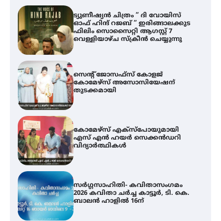
ട്യുണീഷ്യൻ ചിത്രം ” ദി വോയിസ്
ഓഫ് ഹിന്ദ് റജബ് ” ഇരിങ്ങാലക്കുട
ഫിലിം സൊസൈറ്റി ആഗസ്റ്റ് 7
വെള്ളിയാഴ്ച സ്‌ക്രീൻ ചെയ്യുന്നു
സെന്റ് ജോസഫ്സ് കോളജ്
കോമേഴ്‌സ് അസോസിയേഷന്
തുടക്കമായി
കോമേഴ്സ് എക്സ്പോയുമായി
എസ് എൻ ഹയർ സെക്കൻഡറി
വിദ്യാർത്ഥികൾ
സർഗ്ഗസാഹിതി- കവിതാസംഗമം
2026 കവിതാ ചർച്ച കാട്ടൂർ, ടി. കെ.
ബാലൻ ഹാളിൽ 16ന്