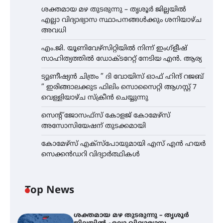
ശക്തമായ മഴ തുടരുന്നു – തൃശൂർ ജില്ലയിൽ
എല്ലാ വിദ്യാഭ്യാസ സ്ഥാപനങ്ങൾക്കും ശനിയാഴ്ച
അവധി
എം.ജി. യൂണിവേഴ്‌സിറ്റിയിൽ നിന്ന് ഇംഗ്ളീഷ്
സാഹിത്യത്തിൽ ഡോക്ടറേറ്റ് നേടിയ എൻ. ആര്യ
ട്യുണീഷ്യൻ ചിത്രം ” ദി വോയിസ് ഓഫ് ഹിന്ദ് റജബ്
” ഇരിങ്ങാലക്കുട ഫിലിം സൊസൈറ്റി ആഗസ്റ്റ് 7
വെള്ളിയാഴ്ച സ്‌ക്രീൻ ചെയ്യുന്നു
സെന്റ് ജോസഫ്സ് കോളജ് കോമേഴ്‌സ്
അസോസിയേഷന് തുടക്കമായി
കോമേഴ്സ് എക്സ്പോയുമായി എസ് എൻ ഹയർ
സെക്കൻഡറി വിദ്യാർത്ഥികൾ
Top News
ശക്തമായ മഴ തുടരുന്നു – തൃശൂർ