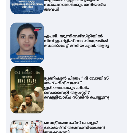
ജില്ലയിൽ എല്ലാ വിദ്യാഭ്യാസ
സ്ഥാപനങ്ങൾക്കും ശനിയാഴ്ച
അവധി
എം.ജി. യൂണിവേഴ്‌സിറ്റിയിൽ
നിന്ന് ഇംഗ്ളീഷ് സാഹിത്യത്തിൽ
ഡോക്ടറേറ്റ് നേടിയ എൻ. ആര്യ
ട്യുണീഷ്യൻ ചിത്രം ” ദി വോയിസ്
ഓഫ് ഹിന്ദ് റജബ് ”
ഇരിങ്ങാലക്കുട ഫിലിം
സൊസൈറ്റി ആഗസ്റ്റ് 7
വെള്ളിയാഴ്ച സ്‌ക്രീൻ ചെയ്യുന്നു
സെന്റ് ജോസഫ്സ് കോളജ്
കോമേഴ്‌സ് അസോസിയേഷന്
തുടക്കമായി