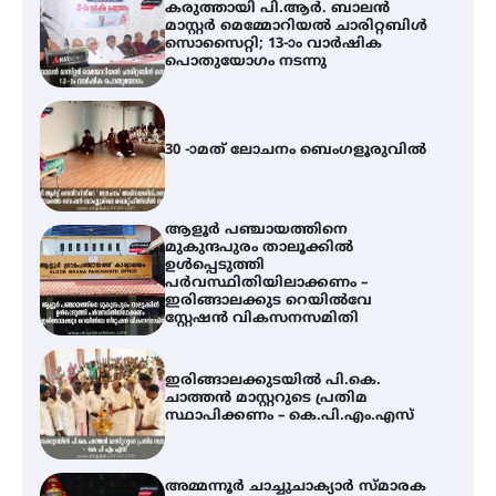
കരുത്തായി പി.ആർ. ബാലൻ
മാസ്റ്റർ മെമ്മോറിയൽ ചാരിറ്റബിൾ
സൊസൈറ്റി; 13-ാം വാർഷിക
പൊതുയോഗം നടന്നു
30 -ാമത് ലോചനം ബെംഗളൂരുവിൽ
ആളൂർ പഞ്ചായത്തിനെ
മുകുന്ദപുരം താലൂക്കിൽ
ഉൾപ്പെടുത്തി
പർവസ്ഥിതിയിലാക്കണം –
ഇരിങ്ങാലക്കുട റെയിൽവേ
സ്റ്റേഷൻ വികസനസമിതി
ഇരിങ്ങാലക്കുടയിൽ പി.കെ.
ചാത്തൻ മാസ്റ്ററുടെ പ്രതിമ
സ്ഥാപിക്കണം – കെ.പി.എം.എസ്
അമ്മന്നൂർ ചാച്ചുചാക്യാർ സ്മാരക