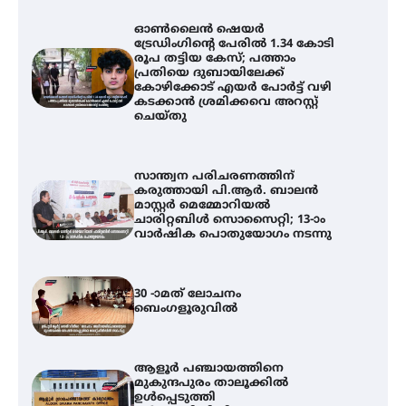
ഓൺലൈൻ ഷെയർ
ട്രേഡിംഗിന്റെ പേരിൽ 1.34 കോടി
രൂപ തട്ടിയ കേസ്; പത്താം
പ്രതിയെ ദുബായിലേക്ക്
കോഴിക്കോട് എയർ പോർട്ട് വഴി
കടക്കാൻ ശ്രമിക്കവെ അറസ്റ്റ്
ചെയ്തു
സാന്ത്വന പരിചരണത്തിന്
കരുത്തായി പി.ആർ. ബാലൻ
മാസ്റ്റർ മെമ്മോറിയൽ
ചാരിറ്റബിൾ സൊസൈറ്റി; 13-ാം
വാർഷിക പൊതുയോഗം നടന്നു
30 -ാമത് ലോചനം
ബെംഗളൂരുവിൽ
ആളൂർ പഞ്ചായത്തിനെ
മുകുന്ദപുരം താലൂക്കിൽ
ഉൾപ്പെടുത്തി