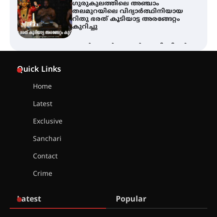
ഗുരുകുലത്തിലെ അഞ്ചാം
തലമുറയിലെ വിദ്യാർത്ഥിനിയായ
റിതു ഭരത് കൂടിയാട്ട അരങ്ങേറ്റം
കുറിച്ചു
ഓൺലൈൻ ഷെയർ ട്രേഡിംഗിന്റെ
പേരിൽ 1.34 കോടി രൂപ തട്ടിയ
കേസ്; പത്താം പ്രതിയെ
Quick Links
ദുബായിലേക്ക് കോഴിക്കോട് എയർ
പോർട്ട് വഴി കടക്കാൻ ശ്രമിക്കവെ
അറസ്റ്റ് ചെയ്തു
Home
Latest
സാന്ത്വന പരിചരണത്തിന്
കരുത്തായി പി.ആർ. ബാലൻ
മാസ്റ്റർ മെമ്മോറിയൽ ചാരിറ്റബിൾ
Exclusive
സൊസൈറ്റി; 13-ാം വാർഷിക
പൊതുയോഗം നടന്നു
Sanchari
Contact
Crime
30 -ാമത് ലോചനം ബെംഗളൂരുവിൽ
Latest
Popular
ആളൂർ പഞ്ചായത്തിനെ