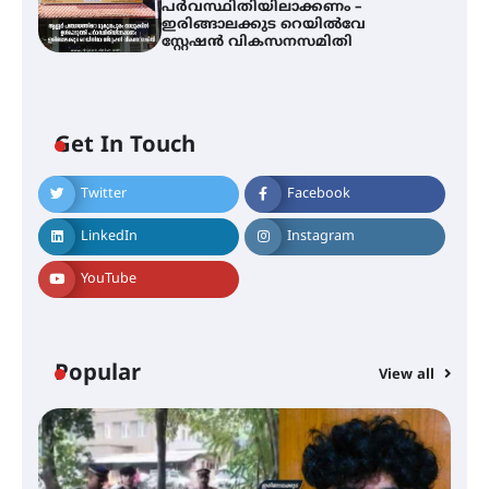
പർവസ്ഥിതിയിലാക്കണം –
ഇരിങ്ങാലക്കുട റെയിൽവേ
സ്റ്റേഷൻ വികസനസമിതി
Get In Touch
Twitter
Facebook
സാന്ത്വന പരിചരണത്തിന്
LinkedIn
Instagram
കരുത്തായി പി.ആർ. ബാലൻ
മാസ്റ്റർ മെമ്മോറിയൽ ചാരിറ്റബിൾ
YouTube
സൊസൈറ്റി; 13-ാം വാർഷിക
പൊതുയോഗം നടന്നു
Popular
View all
30 -ാമത് ലോചനം ബെംഗളൂരുവിൽ
ആളൂർ പഞ്ചായത്തിനെ