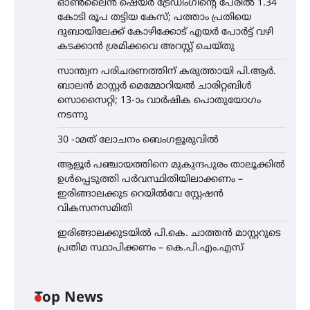
ഓൺലൈൻ ഷെയർ ട്രേഡിംഗിന്റെ പേരിൽ 1.34
കോടി രൂപ തട്ടിയ കേസ്; പത്താം പ്രതിയെ
ദുബായിലേക്ക് കോഴിക്കോട് എയർ പോർട്ട് വഴി
കടക്കാൻ ശ്രമിക്കവെ അറസ്റ്റ് ചെയ്തു
സാന്ത്വന പരിചരണത്തിന് കരുത്തായി പി.ആർ.
ബാലൻ മാസ്റ്റർ മെമ്മോറിയൽ ചാരിറ്റബിൾ
സൊസൈറ്റി; 13-ാം വാർഷിക പൊതുയോഗം
നടന്നു
30 -ാമത് ലോചനം ബെംഗളൂരുവിൽ
ആളൂർ പഞ്ചായത്തിനെ മുകുന്ദപുരം താലൂക്കിൽ
ഉൾപ്പെടുത്തി പർവസ്ഥിതിയിലാക്കണം –
ഇരിങ്ങാലക്കുട റെയിൽവേ സ്റ്റേഷൻ
വികസനസമിതി
ഇരിങ്ങാലക്കുടയിൽ പി.കെ. ചാത്തൻ മാസ്റ്ററുടെ
പ്രതിമ സ്ഥാപിക്കണം – കെ.പി.എം.എസ്
Top News