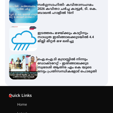
സർഗ്ഗസാഹിതി- കവിതാസംഗമം
2026 കവിതാ ചർച്ച കാട്ടൂർ, ടി. കെ.
ബാലൻ ഹാളിൽ 16ന്
ഇടത്തരം മഴയ്ക്കും കാറ്റിനും
സാധ്യത ഇരിങ്ങാലക്കുടയിൽ 4.4
മില്ലി മീറ്റർ മഴ ലഭിച്ചു
ഐ.ഐ.ടി മദ്രാസ്സിൽ നിന്നും
ഡോക്ടറേറ്റ് – ഇരിങ്ങാലക്കുട
സ്വദേശി ആതിര എം കെ യുടെ
നേട്ടം പ്രതിസന്ധികളോട് പൊരുതി
ട്യുണീഷ്യൻ ചിത്രം ” ദി വോയിസ്
ഓഫ് ഹിന്ദ് റജബ് ” ഇരിങ്ങാലക്കുട
Quick Links
ഫിലിം സൊസൈറ്റി ആഗസ്റ്റ് 7
വെള്ളിയാഴ്ച സ്‌ക്രീൻ ചെയ്യുന്നു
Home