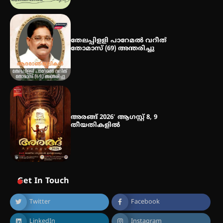
ഐ.ഐ.ടി മദ്രാസ്സിൽ നിന്നും
ഡോക്ടറേറ്റ് – ഇരിങ്ങാലക്കുട
സ്വദേശി ആതിര എം കെ യുടെ
നേട്ടം പ്രതിസന്ധികളോട് പൊരുതി
തേലപ്പിളളി പാറേമൽ വറീത്
തോമാസ് (69) അന്തരിച്ചു
അരങ്ങ് 2026′ ആഗസ്റ്റ് 8, 9
തീയതികളിൽ
Get In Touch
Twitter
Facebook
LinkedIn
Instagram