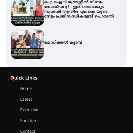
ഐ.ഐ.ടി മദ്രാസ്സിൽ നിന്നും
ഡോക്ടറേറ്റ് – ഇരിങ്ങാലക്കുട
സ്വദേശി ആതിര എം കെ യുടെ
നേട്ടം പ്രതിസന്ധികളോട് പൊരുതി
മെഡിക്കൽ ക്യാമ്പ്
സെന്റ് ജോസഫ്സ് കോളജ്
കോമേഴ്‌സ് അസോസിയേഷന്
Quick Links
തുടക്കമായി
Home
Latest
കോമേഴ്സ് എക്സ്പോയുമായി
എസ് എൻ ഹയർ സെക്കൻഡറി
Exclusive
വിദ്യാർത്ഥികൾ
Sanchari
Contact