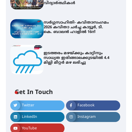
വിദ്യാർത്ഥികൾ
സർഗ്ഗസാഹിതി- കവിതാസംഗമം
2026 കവിതാ ചർച്ച കാട്ടൂർ, ടി.
കെ. ബാലൻ ഹാളിൽ 16ന്
ഇടത്തരം മഴയ്ക്കും കാറ്റിനും
സാധ്യത ഇരിങ്ങാലക്കുടയിൽ 4.4
മില്ലി മീറ്റർ മഴ ലഭിച്ചു
Get In Touch
കോമേഴ്സ് എക്സ്പോയുമായി
Twitter
Facebook
എസ് എൻ ഹയർ സെക്കൻഡറി
വിദ്യാർത്ഥികൾ
LinkedIn
Instagram
YouTube