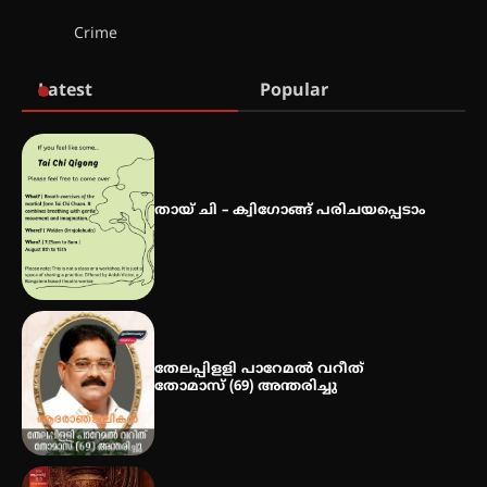
സർഗ്ഗസാഹിതി- കവിതാസംഗമം
Crime
2026 കവിതാ ചർച്ച കാട്ടൂർ, ടി. കെ.
ബാലൻ ഹാളിൽ 16ന്
Latest
Popular
ഇടത്തരം മഴയ്ക്കും കാറ്റിനും
സാധ്യത ഇരിങ്ങാലക്കുടയിൽ 4.4
മില്ലി മീറ്റർ മഴ ലഭിച്ചു
തായ് ചി – ക്വിഗോങ്ങ് പരിചയപ്പെടാം
ഐ.ഐ.ടി മദ്രാസ്സിൽ നിന്നും
ഡോക്ടറേറ്റ് – ഇരിങ്ങാലക്കുട
സ്വദേശി ആതിര എം കെ യുടെ
നേട്ടം പ്രതിസന്ധികളോട് പൊരുതി
തേലപ്പിളളി പാറേമൽ വറീത്
തോമാസ് (69) അന്തരിച്ചു
മെഡിക്കൽ ക്യാമ്പ്