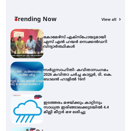
സെന്റ് ജോസഫ്സ് കോളജ്
കോമേഴ്‌സ് അസോസിയേഷന്
തുടക്കമായി
Trending Now
View all
കോമേഴ്സ് എക്സ്പോയുമായി
എസ് എൻ ഹയർ സെക്കൻഡറി
വിദ്യാർത്ഥികൾ
സർഗ്ഗസാഹിതി- കവിതാസംഗമം
2026 കവിതാ ചർച്ച കാട്ടൂർ, ടി. കെ.
ബാലൻ ഹാളിൽ 16ന്
ഇടത്തരം മഴയ്ക്കും കാറ്റിനും
സാധ്യത ഇരിങ്ങാലക്കുടയിൽ 4.4
മില്ലി മീറ്റർ മഴ ലഭിച്ചു