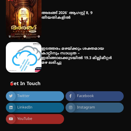
അരങ്ങ് 2026′ ആഗസ്റ്റ് 8, 9
തീയതികളിൽ
ഇടത്തരം മഴയ്ക്കും ശക്തമായ
കാറ്റിനും സാധ്യത –
ഇരിങ്ങാലക്കുടയിൽ 19.3 മില്ലിമീറ്റർ
മഴ ലഭിച്ചു
Get In Touch
Twitter
Facebook
LinkedIn
Instagram
YouTube