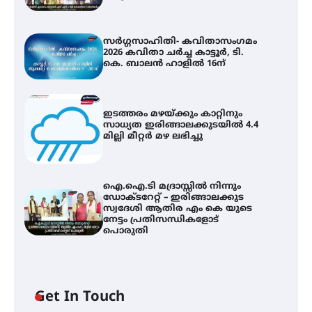
സർഗ്ഗസാഹിതി- കവിതാസംഗമം
2026 കവിതാ ചർച്ച കാട്ടൂർ, ടി.
കെ. ബാലൻ ഹാളിൽ 16ന്
ഇടത്തരം മഴയ്ക്കും കാറ്റിനും
സാധ്യത ഇരിങ്ങാലക്കുടയിൽ 4.4
മില്ലി മീറ്റർ മഴ ലഭിച്ചു
ഐ.ഐ.ടി മദ്രാസ്സിൽ നിന്നും
ഡോക്ടറേറ്റ് – ഇരിങ്ങാലക്കുട
സ്വദേശി ആതിര എം കെ യുടെ
നേട്ടം പ്രതിസന്ധികളോട്
പൊരുതി
Get In Touch