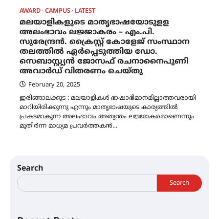
AWARD
CAMPUS
LATEST
മലയാളികളുടെ മാതൃഭാഷയോടുളള
അലംഭാവം ലജ്ജാകരം – എം.പി.
സുരേന്ദ്രൻ. ക്രൈസ്റ്റ് കോളേജ് സംസ്ഥാന
തലത്തിൽ ഏർപ്പെടുത്തിയ ഡോ.
സെബാസ്റ്റ്യൻ ജോസഫ് രചനാനൈപുണി
അവാർഡ് വിതരണം ചെയ്തു
February 20, 2025
ഇരിങ്ങാലക്കുട : മലയാളികൾ ഭാഷാഭിമാനമില്ലാത്തവരായി
മാറിയിരിക്കുന്നു എന്നും മാതൃഭാഷയുടെ കാര്യത്തിൽ
പ്രകടമാകുന്ന അലംഭാവം അത്യന്തം ലജ്ജാകരമാണെന്നും
മുതിർന്ന മാധ്യമ പ്രവർത്തകൻ…
Search
Search