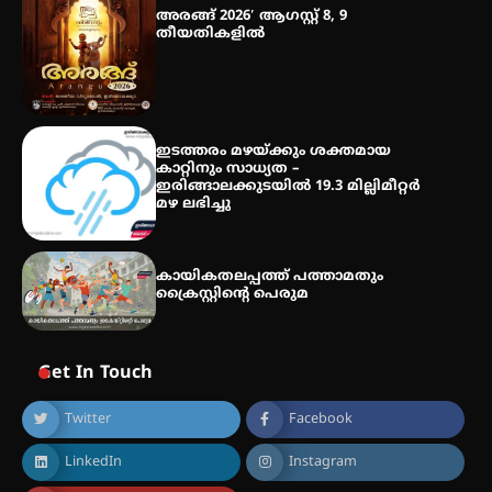
അരങ്ങ് 2026′ ആഗസ്റ്റ് 8, 9
തീയതികളിൽ
തായ് ചി – ക്വിഗോങ്ങ്
പരിചയപ്പെടാം
ഇടത്തരം മഴയ്ക്കും ശക്തമായ
കാറ്റിനും സാധ്യത –
ഇരിങ്ങാലക്കുടയിൽ 19.3 മില്ലിമീറ്റർ
മഴ ലഭിച്ചു
കായികതലപ്പത്ത് പത്താമതും
ക്രൈസ്റ്റിന്റെ പെരുമ
Get In Touch
Twitter
Facebook
LinkedIn
Instagram