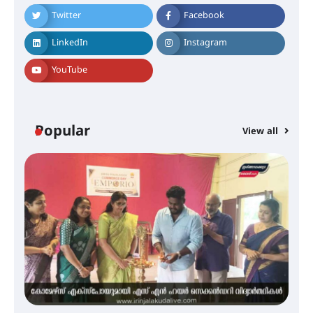
Twitter
Facebook
സർഗ്ഗസാഹിതി- കവിതാസംഗമം
2026 കവിതാ ചർച്ച കാട്ടൂർ, ടി. കെ.
LinkedIn
Instagram
ബാലൻ ഹാളിൽ 16ന്
YouTube
ഇടത്തരം മഴയ്ക്കും കാറ്റിനും
സാധ്യത ഇരിങ്ങാലക്കുടയിൽ 4.4
മില്ലി മീറ്റർ മഴ ലഭിച്ചു
Popular
View all
ഐ.ഐ.ടി മദ്രാസ്സിൽ നിന്നും
ഡോക്ടറേറ്റ് – ഇരിങ്ങാലക്കുട
സ്വദേശി ആതിര എം കെ യുടെ
നേട്ടം പ്രതിസന്ധികളോട് പൊരുതി
മെഡിക്കൽ ക്യാമ്പ്