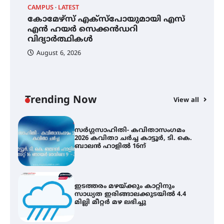
CAMPUS
LATEST
LA
കോമേഴ്സ് എക്സ്പോയുമായി എസ്
സ
തായ് ചി – ക്വിഗോങ്ങ്
ി
എൻ ഹയർ സെക്കൻഡറി
ക
പരിചയപ്പെടാം
വിദ്യാർത്ഥികൾ
ഹ
August 6, 2026
കോമേഴ്സ് എക്സ്പോയുമായി
എസ് എൻ ഹയർ സെക്കൻഡറി
വിദ്യാർത്ഥികൾ
Trending Now
View all
സർഗ്ഗസാഹിതി- കവിതാസംഗമം
2026 കവിതാ ചർച്ച കാട്ടൂർ, ടി. കെ.
ബാലൻ ഹാളിൽ 16ന്
ഇടത്തരം മഴയ്ക്കും കാറ്റിനും
സാധ്യത ഇരിങ്ങാലക്കുടയിൽ 4.4
മില്ലി മീറ്റർ മഴ ലഭിച്ചു