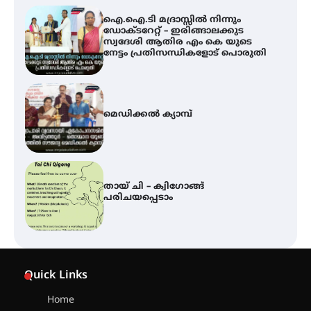
ഐ.ഐ.ടി മദ്രാസ്സിൽ നിന്നും
ഡോക്ടറേറ്റ് – ഇരിങ്ങാലക്കുട
സ്വദേശി ആതിര എം കെ യുടെ
നേട്ടം പ്രതിസന്ധികളോട് പൊരുതി
മെഡിക്കൽ ക്യാമ്പ്
തായ് ചി – ക്വിഗോങ്ങ്
പരിചയപ്പെടാം
കോമേഴ്സ് എക്സ്പോയുമായി
എസ് എൻ ഹയർ സെക്കൻഡറി
Quick Links
വിദ്യാർത്ഥികൾ
Home