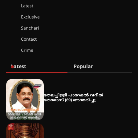
Latest
സർഗ്ഗസാഹിതി- കവിതാസംഗമം
2026 കവിതാ ചർച്ച കാട്ടൂർ, ടി. കെ.
Exclusive
ബാലൻ ഹാളിൽ 16ന്
Sanchari
Contact
ഇടത്തരം മഴയ്ക്കും കാറ്റിനും
Crime
സാധ്യത ഇരിങ്ങാലക്കുടയിൽ 4.4
മില്ലി മീറ്റർ മഴ ലഭിച്ചു
Latest
Popular
ഐ.ഐ.ടി മദ്രാസ്സിൽ നിന്നും
ഡോക്ടറേറ്റ് – ഇരിങ്ങാലക്കുട
സ്വദേശി ആതിര എം കെ യുടെ
നേട്ടം പ്രതിസന്ധികളോട് പൊരുതി
തേലപ്പിളളി പാറേമൽ വറീത്
തോമാസ് (69) അന്തരിച്ചു
മെഡിക്കൽ ക്യാമ്പ്