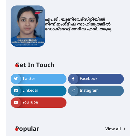
എം.ജി. യൂണിവേഴ്‌സിറ്റിയിൽ
നിന്ന് ഇംഗ്ളീഷ് സാഹിത്യത്തിൽ
ഡോക്ടറേറ്റ് നേടിയ എൻ. ആര്യ
Get In Touch
Twitter
Facebook
LinkedIn
Instagram
ശക്തമായ കാറ്റിന് സാധ്യത –
ആഗസ്റ്റ് 12 വരെ മഴ തുടരും,
YouTube
തൃശൂർ ജില്ലയിൽ മഞ്ഞ അലർട്ട്
ശക്തമായ മഴ തുടരുന്നു – തൃശൂർ
Popular
View all
ജില്ലയിൽ എല്ലാ വിദ്യാഭ്യാസ