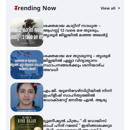
സർക്കാരുകൾ അടിയന്തരമായി
ഇടപെടണമെന്ന് ഐ.ടി.യു. ബാങ്ക്
Trending Now
View all
നിക്ഷേപക സംരക്ഷണ സമിതി
്
ശക്തമായ കാറ്റിന് സാധ്യത –
ആഗസ്റ്റ് 12 വരെ മഴ തുടരും,
തൃശൂർ ജില്ലയിൽ മഞ്ഞ അലർട്ട്
ശക്തമായ മഴ തുടരുന്നു – തൃശൂർ
ജില്ലയിൽ എല്ലാ വിദ്യാഭ്യാസ
സ്ഥാപനങ്ങൾക്കും ശനിയാഴ്ച
അവധി
എം.ജി. യൂണിവേഴ്‌സിറ്റിയിൽ നിന്ന്
ഇംഗ്ളീഷ് സാഹിത്യത്തിൽ
ഡോക്ടറേറ്റ് നേടിയ എൻ. ആര്യ
ട്യുണീഷ്യൻ ചിത്രം ” ദി വോയിസ്
ഓഫ് ഹിന്ദ് റജബ് ” ഇരിങ്ങാലക്കുട