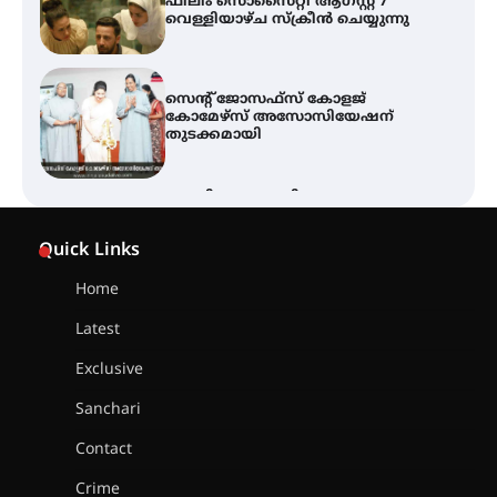
ഫിലിം സൊസൈറ്റി ആഗസ്റ്റ് 7
വെള്ളിയാഴ്ച സ്‌ക്രീൻ ചെയ്യുന്നു
സെന്റ് ജോസഫ്സ് കോളജ്
കോമേഴ്‌സ് അസോസിയേഷന്
തുടക്കമായി
ഐ.ടി.യു. ബാങ്കിലെ
നിക്ഷേപകർക്ക് പണം തിരികെ
ലഭ്യമാക്കാൻ കേന്ദ്ര-കേരള
Quick Links
സർക്കാരുകൾ അടിയന്തരമായി
ഇടപെടണമെന്ന് ഐ.ടി.യു. ബാങ്ക്
നിക്ഷേപക സംരക്ഷണ സമിതി
Home
Latest
ശക്തമായ കാറ്റിന് സാധ്യത –
ആഗസ്റ്റ് 12 വരെ മഴ തുടരും,
Exclusive
തൃശൂർ ജില്ലയിൽ മഞ്ഞ അലർട്ട്
Sanchari
Contact
ശക്തമായ മഴ തുടരുന്നു – തൃശൂർ
ജില്ലയിൽ എല്ലാ വിദ്യാഭ്യാസ
Crime