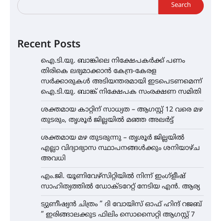
Search
Recent Posts
ഐ.ടി.യു. ബാങ്കിലെ നിക്ഷേപകർക്ക് പണം
തിരികെ ലഭ്യമാക്കാൻ കേന്ദ്ര-കേരള
സർക്കാരുകൾ അടിയന്തരമായി ഇടപെടണമെന്ന്
ഐ.ടി.യു. ബാങ്ക് നിക്ഷേപക സംരക്ഷണ സമിതി
ശക്തമായ കാറ്റിന് സാധ്യത – ആഗസ്റ്റ് 12 വരെ മഴ
തുടരും, തൃശൂർ ജില്ലയിൽ മഞ്ഞ അലർട്ട്
ശക്തമായ മഴ തുടരുന്നു – തൃശൂർ ജില്ലയിൽ
എല്ലാ വിദ്യാഭ്യാസ സ്ഥാപനങ്ങൾക്കും ശനിയാഴ്ച
അവധി
എം.ജി. യൂണിവേഴ്‌സിറ്റിയിൽ നിന്ന് ഇംഗ്ളീഷ്
സാഹിത്യത്തിൽ ഡോക്ടറേറ്റ് നേടിയ എൻ. ആര്യ
ട്യുണീഷ്യൻ ചിത്രം ” ദി വോയിസ് ഓഫ് ഹിന്ദ് റജബ്
” ഇരിങ്ങാലക്കുട ഫിലിം സൊസൈറ്റി ആഗസ്റ്റ് 7