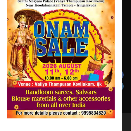
ട്യുണീഷ്യൻ ചിത്രം ” ദി വോയിസ്
ഓഫ് ഹിന്ദ് റജബ് ” ഇരിങ്ങാലക്കുട
ഫിലിം സൊസൈറ്റി ആഗസ്റ്റ് 7
വെള്ളിയാഴ്ച സ്‌ക്രീൻ ചെയ്യുന്നു
Get In Touch
Twitter
Facebook
LinkedIn
Instagram
YouTube
All Rights Reserved to irinjalakudalive.com Powered
by upasana4u.com