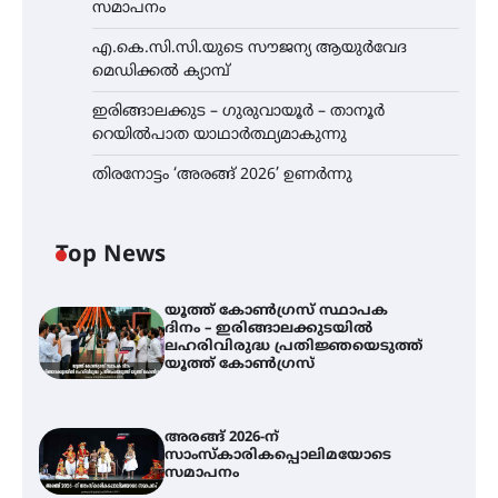
സമാപനം
എ.കെ.സി.സി.യുടെ സൗജന്യ ആയുർവേദ
മെഡിക്കൽ ക്യാമ്പ്
ഇരിങ്ങാലക്കുട – ഗുരുവായൂർ – താനൂർ
റെയിൽപാത യാഥാർത്ഥ്യമാകുന്നു
തിരനോട്ടം ‘അരങ്ങ് 2026’ ഉണർന്നു
Top News
യൂത്ത് കോൺഗ്രസ്‌ സ്ഥാപക
ദിനം – ഇരിങ്ങാലക്കുടയിൽ
ലഹരിവിരുദ്ധ പ്രതിജ്ഞയെടുത്ത്
യൂത്ത് കോൺഗ്രസ്
അരങ്ങ് 2026-ന്
സാംസ്കാരികപ്പൊലിമയോടെ
സമാപനം