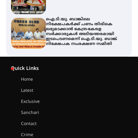
ഐ.ടി.യു. ബാങ്കിലെ
നിക്ഷേപകർക്ക് പണം തിരികെ
ലഭ്യമാക്കാൻ കേന്ദ്ര-കേരള
സർക്കാരുകൾ അടിയന്തരമായി
ഇടപെടണമെന്ന് ഐ.ടി.യു. ബാങ്ക്
നിക്ഷേപക സംരക്ഷണ സമിതി
യൂത്ത് കോൺഗ്രസ്‌ സ്ഥാപക ദിനം
– ഇരിങ്ങാലക്കുടയിൽ
Quick Links
ലഹരിവിരുദ്ധ പ്രതിജ്ഞയെടുത്ത്
യൂത്ത് കോൺഗ്രസ്
Home
Latest
അരങ്ങ് 2026-ന്
സാംസ്കാരികപ്പൊലിമയോടെ
Exclusive
സമാപനം
Sanchari
Contact
എ.കെ.സി.സി.യുടെ സൗജന്യ
Crime
ആയുർവേദ മെഡിക്കൽ ക്യാമ്പ്