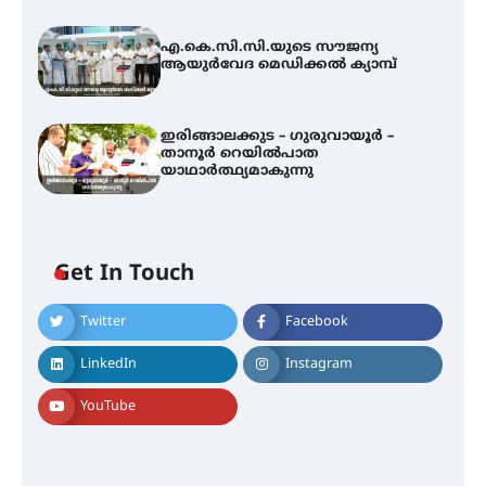
എ.കെ.സി.സി.യുടെ സൗജന്യ
ആയുർവേദ മെഡിക്കൽ ക്യാമ്പ്
ഇരിങ്ങാലക്കുട – ഗുരുവായൂർ –
താനൂർ റെയിൽപാത
യാഥാർത്ഥ്യമാകുന്നു
Get In Touch
Twitter
Facebook
അരങ്ങ് 2026-ന്
സാംസ്കാരികപ്പൊലിമയോടെ
LinkedIn
Instagram
സമാപനം
YouTube
എ.കെ.സി.സി.യുടെ സൗജന്യ
ആയുർവേദ മെഡിക്കൽ ക്യാമ്പ്