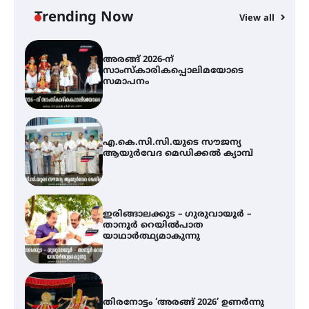
യൂത്ത് കോൺഗ്രസ്
Trending Now
View all
അരങ്ങ് 2026-ന്
സാംസ്കാരികപ്പൊലിമയോടെ
സമാപനം
എ.കെ.സി.സി.യുടെ സൗജന്യ
ആയുർവേദ മെഡിക്കൽ ക്യാമ്പ്
ഇരിങ്ങാലക്കുട – ഗുരുവായൂർ –
താനൂർ റെയിൽപാത
യാഥാർത്ഥ്യമാകുന്നു
തിരനോട്ടം ‘അരങ്ങ് 2026’ ഉണർന്നു