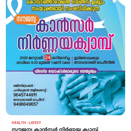
HEALTH
LATEST
സൗജന്യ കാൻസർ നിർണ്ണയ ക്യാമ്പ്