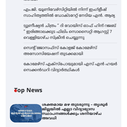
എം.ജി. യൂണിവേഴ്‌സിറ്റിയിൽ നിന്ന് ഇംഗ്ളീഷ്
സാഹിത്യത്തിൽ ഡോക്ടറേറ്റ് നേടിയ എൻ. ആര്യ
ട്യുണീഷ്യൻ ചിത്രം ” ദി വോയിസ് ഓഫ് ഹിന്ദ് റജബ്
” ഇരിങ്ങാലക്കുട ഫിലിം സൊസൈറ്റി ആഗസ്റ്റ് 7
വെള്ളിയാഴ്ച സ്‌ക്രീൻ ചെയ്യുന്നു
സെന്റ് ജോസഫ്സ് കോളജ് കോമേഴ്‌സ്
അസോസിയേഷന് തുടക്കമായി
കോമേഴ്സ് എക്സ്പോയുമായി എസ് എൻ ഹയർ
സെക്കൻഡറി വിദ്യാർത്ഥികൾ
Top News
ശക്തമായ മഴ തുടരുന്നു – തൃശൂർ
ജില്ലയിൽ എല്ലാ വിദ്യാഭ്യാസ
സ്ഥാപനങ്ങൾക്കും ശനിയാഴ്ച
അവധി