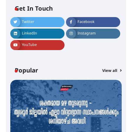
Get In Touch
Twitter
Facebook
എം.ജി. യൂണിവേഴ്‌സിറ്റിയിൽ നിന്ന്
ഇംഗ്ളീഷ് സാഹിത്യത്തിൽ
LinkedIn
Instagram
ഡോക്ടറേറ്റ് നേടിയ എൻ. ആര്യ
YouTube
ട്യുണീഷ്യൻ ചിത്രം ” ദി വോയിസ്
ഓഫ് ഹിന്ദ് റജബ് ” ഇരിങ്ങാലക്കുട
ഫിലിം സൊസൈറ്റി ആഗസ്റ്റ് 7
Popular
View all
വെള്ളിയാഴ്ച സ്‌ക്രീൻ ചെയ്യുന്നു
സെന്റ് ജോസഫ്സ് കോളജ്
കോമേഴ്‌സ് അസോസിയേഷന്
തുടക്കമായി
കോമേഴ്സ് എക്സ്പോയുമായി
എസ് എൻ ഹയർ സെക്കൻഡറി