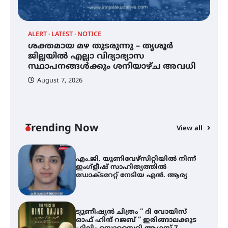
വിദ്യാർത്ഥികൾ
ALERT
LATEST
NOTICE
്
ശക്തമായ മഴ തുടരുന്നു – തൃശൂർ
സർഗ്ഗസാഹിതി- കവിതാസംഗമം
2026 കവിതാ ചർച്ച കാട്ടൂർ, ടി. കെ.
ജില്ലയിൽ എല്ലാ വിദ്യാഭ്യാസ
ബാലൻ ഹാളിൽ 16ന്
സ്ഥാപനങ്ങൾക്കും ശനിയാഴ്ച അവധി
August 7, 2026
ശക്തമായ മഴ തുടരുന്നു – തൃശൂർ
ജില്ലയിൽ എല്ലാ വിദ്യാഭ്യാസ
സ്ഥാപനങ്ങൾക്കും ശനിയാഴ്ച
അവധി
Trending Now
View all
A
എം.ജി. യൂണിവേഴ്‌സിറ്റിയിൽ നിന്ന്
എ
ഇംഗ്ളീഷ് സാഹിത്യത്തിൽ
ഡോക്ടറേറ്റ് നേടിയ എൻ. ആര്യ
ഇ
ന
ട്യുണീഷ്യൻ ചിത്രം ” ദി വോയിസ്
ഓഫ് ഹിന്ദ് റജബ് ” ഇരിങ്ങാലക്കുട