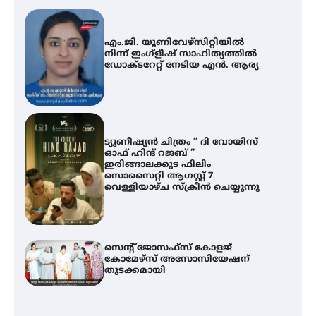
എം.ജി. യൂണിവേഴ്‌സിറ്റിയിൽ
നിന്ന് ഇംഗ്ളീഷ് സാഹിത്യത്തിൽ
ഡോക്ടറേറ്റ് നേടിയ എൻ. ആര്യ
ട്യുണീഷ്യൻ ചിത്രം ” ദി വോയിസ്
ഓഫ് ഹിന്ദ് റജബ് ”
ഇരിങ്ങാലക്കുട ഫിലിം
സൊസൈറ്റി ആഗസ്റ്റ് 7
വെള്ളിയാഴ്ച സ്‌ക്രീൻ ചെയ്യുന്നു
സെന്റ് ജോസഫ്സ് കോളജ്
കോമേഴ്‌സ് അസോസിയേഷന്
തുടക്കമായി