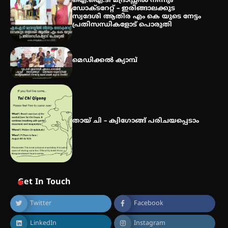
ഐ.ഐ.ടി മദ്രാസ്സിൽ നിന്നും
വിദ്യാർത്ഥികൾ
ഡോക്ടറേറ്റ് – ഇരിങ്ങാലക്കുട
സ്വദേശി ആതിര എം കെ യുടെ നേട്ടം
പ്രതിസന്ധികളോട് പൊരുതി
സർഗ്ഗസാഹിതി- കവിതാസംഗമം
2026 കവിതാ ചർച്ച കാട്ടൂർ, ടി. കെ.
മെഡിക്കൽ ക്യാമ്പ്
ബാലൻ ഹാളിൽ 16ന്
തായ് ചി – ക്വിഗോങ്ങ് പരിചയപ്പെടാം
Get In Touch
Twitter
Facebook
LinkedIn
Instagram