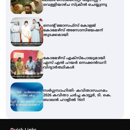
ഫിലിം സൊസൈറ്റി ആഗസ്റ്റ് 7
വെള്ളിയാഴ്ച സ്‌ക്രീൻ ചെയ്യുന്നു
സെന്റ് ജോസഫ്സ് കോളജ്
കോമേഴ്‌സ് അസോസിയേഷന്
തുടക്കമായി
കോമേഴ്സ് എക്സ്പോയുമായി
എസ് എൻ ഹയർ സെക്കൻഡറി
വിദ്യാർത്ഥികൾ
സർഗ്ഗസാഹിതി- കവിതാസംഗമം
2026 കവിതാ ചർച്ച കാട്ടൂർ, ടി. കെ.
ബാലൻ ഹാളിൽ 16ന്
ശക്തമായ മഴ തുടരുന്നു – തൃശൂർ
ജില്ലയിൽ എല്ലാ വിദ്യാഭ്യാസ