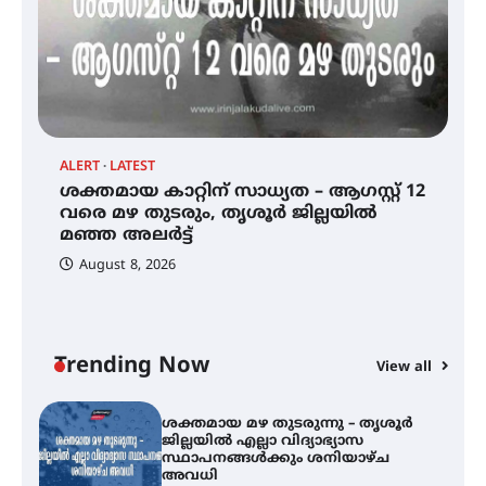
സെന്റ് ജോസഫ്സ് കോളജ്
കോമേഴ്‌സ് അസോസിയേഷന്
തുടക്കമായി
ALERT
LATEST
AL
ശക്തമായ കാറ്റിന് സാധ്യത – ആഗസ്റ്റ് 12
കോമേഴ്സ് എക്സ്പോയുമായി
ശ
എസ് എൻ ഹയർ സെക്കൻഡറി
വരെ മഴ തുടരും, തൃശൂർ ജില്ലയിൽ
ജ
വിദ്യാർത്ഥികൾ
മഞ്ഞ അലർട്ട്
സ
August 8, 2026
ശക്തമായ കാറ്റിന് സാധ്യത –
ആഗസ്റ്റ് 12 വരെ മഴ തുടരും,
തൃശൂർ ജില്ലയിൽ മഞ്ഞ അലർട്ട്
Trending Now
View all
ശക്തമായ മഴ തുടരുന്നു – തൃശൂർ
ജില്ലയിൽ എല്ലാ വിദ്യാഭ്യാസ
സ്ഥാപനങ്ങൾക്കും ശനിയാഴ്ച
അവധി