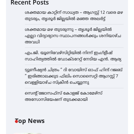
Recent Posts
ശക്തമായ കാറ്റിന് സാധ്യത – ആഗസ്റ്റ് 12 വരെ മഴ
തുടരും, തൃശൂർ ജില്ലയിൽ മഞ്ഞ അലർട്ട്
ശക്തമായ മഴ തുടരുന്നു – തൃശൂർ ജില്ലയിൽ
എല്ലാ വിദ്യാഭ്യാസ സ്ഥാപനങ്ങൾക്കും ശനിയാഴ്ച
അവധി
എം.ജി. യൂണിവേഴ്‌സിറ്റിയിൽ നിന്ന് ഇംഗ്ളീഷ്
സാഹിത്യത്തിൽ ഡോക്ടറേറ്റ് നേടിയ എൻ. ആര്യ
ട്യുണീഷ്യൻ ചിത്രം ” ദി വോയിസ് ഓഫ് ഹിന്ദ് റജബ്
” ഇരിങ്ങാലക്കുട ഫിലിം സൊസൈറ്റി ആഗസ്റ്റ് 7
വെള്ളിയാഴ്ച സ്‌ക്രീൻ ചെയ്യുന്നു
സെന്റ് ജോസഫ്സ് കോളജ് കോമേഴ്‌സ്
അസോസിയേഷന് തുടക്കമായി
Top News