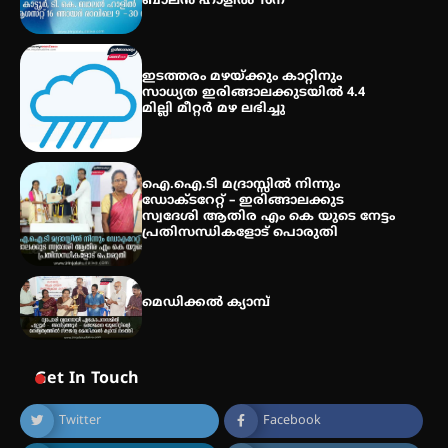
ബാലൻ ഹാളിൽ 16ന്
സെന്റ് ജോസഫ്സ് കോളജ്
ഇടത്തരം മഴയ്ക്കും കാറ്റിനും
കോമേഴ്‌സ് അസോസിയേഷന്
സാധ്യത ഇരിങ്ങാലക്കുടയിൽ 4.4
തുടക്കമായി
മില്ലി മീറ്റർ മഴ ലഭിച്ചു
കോമേഴ്സ് എക്സ്പോയുമായി
ഐ.ഐ.ടി മദ്രാസ്സിൽ നിന്നും
എസ് എൻ ഹയർ സെക്കൻഡറി
ഡോക്ടറേറ്റ് – ഇരിങ്ങാലക്കുട
വിദ്യാർത്ഥികൾ
സ്വദേശി ആതിര എം കെ യുടെ നേട്ടം
പ്രതിസന്ധികളോട് പൊരുതി
മെഡിക്കൽ ക്യാമ്പ്
Get In Touch
Twitter
Facebook