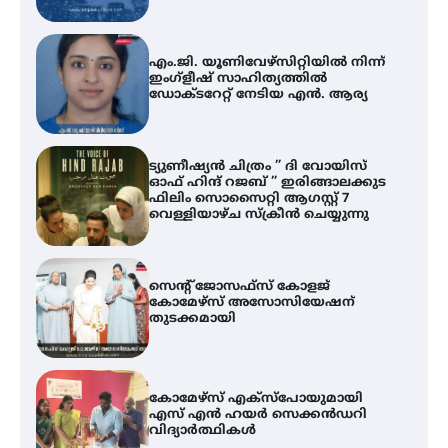
എം.ജി. യൂണിവേഴ്‌സിറ്റിയിൽ നിന്ന്
ഇംഗ്ളീഷ് സാഹിത്യത്തിൽ
ഡോക്ടറേറ്റ് നേടിയ എൻ. ആര്യ
ട്യുണീഷ്യൻ ചിത്രം ” ദി വോയിസ്
ഓഫ് ഹിന്ദ് റജബ് ” ഇരിങ്ങാലക്കുട
ഫിലിം സൊസൈറ്റി ആഗസ്റ്റ് 7
വെള്ളിയാഴ്ച സ്‌ക്രീൻ ചെയ്യുന്നു
സെന്റ് ജോസഫ്സ് കോളജ്
കോമേഴ്‌സ് അസോസിയേഷന്
തുടക്കമായി
കോമേഴ്സ് എക്സ്പോയുമായി
എസ് എൻ ഹയർ സെക്കൻഡറി
വിദ്യാർത്ഥികൾ