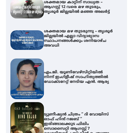
ശക്തമായ കാറ്റിന് സാധ്യത –
ആഗസ്റ്റ് 12 വരെ മഴ തുടരും,
തൃശൂർ ജില്ലയിൽ മഞ്ഞ അലർട്ട്
ശക്തമായ മഴ തുടരുന്നു – തൃശൂർ
ജില്ലയിൽ എല്ലാ വിദ്യാഭ്യാസ
സ്ഥാപനങ്ങൾക്കും ശനിയാഴ്ച
അവധി
എം.ജി. യൂണിവേഴ്‌സിറ്റിയിൽ
നിന്ന് ഇംഗ്ളീഷ് സാഹിത്യത്തിൽ
ഡോക്ടറേറ്റ് നേടിയ എൻ. ആര്യ
ട്യുണീഷ്യൻ ചിത്രം ” ദി വോയിസ്
ഓഫ് ഹിന്ദ് റജബ് ”
ഇരിങ്ങാലക്കുട ഫിലിം
സൊസൈറ്റി ആഗസ്റ്റ് 7