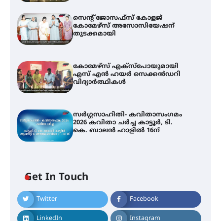
സെന്റ് ജോസഫ്സ് കോളജ്
കോമേഴ്‌സ് അസോസിയേഷന്
തുടക്കമായി
കോമേഴ്സ് എക്സ്പോയുമായി
എസ് എൻ ഹയർ സെക്കൻഡറി
വിദ്യാർത്ഥികൾ
സർഗ്ഗസാഹിതി- കവിതാസംഗമം
2026 കവിതാ ചർച്ച കാട്ടൂർ, ടി.
കെ. ബാലൻ ഹാളിൽ 16ന്
Get In Touch
Twitter
Facebook
LinkedIn
Instagram