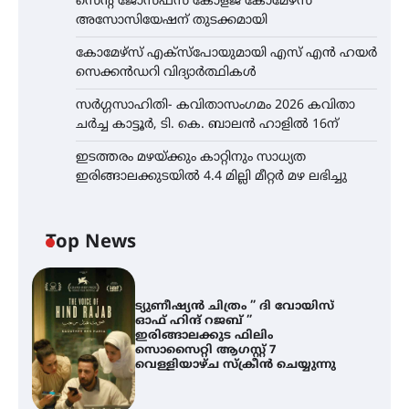
സെന്റ് ജോസഫ്സ് കോളജ് കോമേഴ്‌സ്
അസോസിയേഷന് തുടക്കമായി
കോമേഴ്സ് എക്സ്പോയുമായി എസ് എൻ ഹയർ
സെക്കൻഡറി വിദ്യാർത്ഥികൾ
സർഗ്ഗസാഹിതി- കവിതാസംഗമം 2026 കവിതാ
ചർച്ച കാട്ടൂർ, ടി. കെ. ബാലൻ ഹാളിൽ 16ന്
ഇടത്തരം മഴയ്ക്കും കാറ്റിനും സാധ്യത
ഇരിങ്ങാലക്കുടയിൽ 4.4 മില്ലി മീറ്റർ മഴ ലഭിച്ചു
Top News
ട്യുണീഷ്യൻ ചിത്രം ” ദി വോയിസ്
ഓഫ് ഹിന്ദ് റജബ് ”
ഇരിങ്ങാലക്കുട ഫിലിം
സൊസൈറ്റി ആഗസ്റ്റ് 7
വെള്ളിയാഴ്ച സ്‌ക്രീൻ ചെയ്യുന്നു