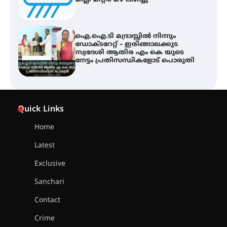
ഐ.ഐ.ടി മദ്രാസ്സിൽ നിന്നും
ഡോക്ടറേറ്റ് – ഇരിങ്ങാലക്കുട
സ്വദേശി ആതിര എം കെ യുടെ
നേട്ടം പ്രതിസന്ധികളോട് പൊരുതി
ട്യുണീഷ്യൻ ചിത്രം ” ദി വോയിസ്
ഓഫ് ഹിന്ദ് റജബ് ” ഇരിങ്ങാലക്കുട
Quick Links
ഫിലിം സൊസൈറ്റി ആഗസ്റ്റ് 7
വെള്ളിയാഴ്ച സ്‌ക്രീൻ ചെയ്യുന്നു
Home
Latest
സെന്റ് ജോസഫ്സ് കോളജ്
കോമേഴ്‌സ് അസോസിയേഷന്
Exclusive
തുടക്കമായി
Sanchari
Contact
കോമേഴ്സ് എക്സ്പോയുമായി
Crime
എസ് എൻ ഹയർ സെക്കൻഡറി
വിദ്യാർത്ഥികൾ