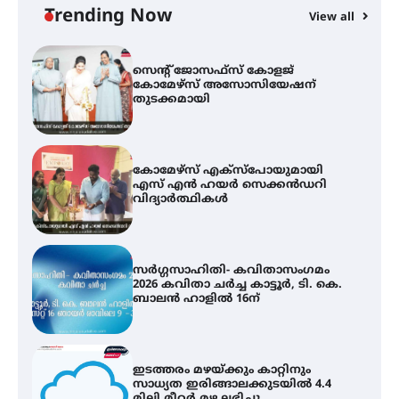
വെള്ളിയാഴ്ച സ്‌ക്രീൻ ചെയ്യുന്നു
Trending Now
View all
സെന്റ് ജോസഫ്സ് കോളജ്
കോമേഴ്‌സ് അസോസിയേഷന്
തുടക്കമായി
കോമേഴ്സ് എക്സ്പോയുമായി
എസ് എൻ ഹയർ സെക്കൻഡറി
വിദ്യാർത്ഥികൾ
സർഗ്ഗസാഹിതി- കവിതാസംഗമം
2026 കവിതാ ചർച്ച കാട്ടൂർ, ടി. കെ.
ബാലൻ ഹാളിൽ 16ന്
ഇടത്തരം മഴയ്ക്കും കാറ്റിനും
സാധ്യത ഇരിങ്ങാലക്കുടയിൽ 4.4
മില്ലി മീറ്റർ മഴ ലഭിച്ചു