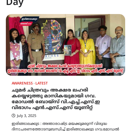
Day
AWARENESS
LATEST
ചുമർ ചിത്രവും അക്ഷര ലഹരി
കയ്യെഴുത്തു മാസികയുമായി ഗവ.
മോഡൽ ബോയ്സ് വി.എച്ച്.എസ്.ഇ
വിഭാഗം എൻ.എസ്.എസ് യൂണിറ്റ്
July 3, 2025
ഇരിങ്ങാലക്കുട : അന്താരാഷ്ട്ര മയക്കുമരുന്ന് വിരുദ്ധ
ദിനാചരണത്തോടനുബന്ധിച്ച് ഇരിങ്ങാലക്കുട ഗവ.മോഡൽ