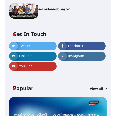
മെഡിക്കൽ ക്യാമ്പ്
Get In Touch
Twitter
Facebook
ഇടത്തരം മഴയ്ക്കും കാറ്റിനും
സാധ്യത ഇരിങ്ങാലക്കുടയിൽ 4.4
LinkedIn
Instagram
മില്ലി മീറ്റർ മഴ ലഭിച്ചു
YouTube
ഐ.ഐ.ടി മദ്രാസ്സിൽ നിന്നും
ഡോക്ടറേറ്റ് – ഇരിങ്ങാലക്കുട
സ്വദേശി ആതിര എം കെ യുടെ
Popular
View all
നേട്ടം പ്രതിസന്ധികളോട് പൊരുതി
മെഡിക്കൽ ക്യാമ്പ്