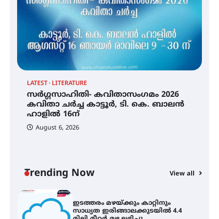
തായ് ചി – ക്വിഗോങ്ങ്
പരിചയപ്പെടാം
LATEST
LITERATURE
സർഗ്ഗസാഹിതി- കവിതാസംഗമം 2026
തേലപ്പിളളി പാറേമൽ വറീത്
കവിതാ ചർച്ച കാട്ടൂർ, ടി. കെ. ബാലൻ
തോമാസ് (69) അന്തരിച്ചു
ഹാളിൽ 16ന്
August 6, 2026
C
സർഗ്ഗസാഹിതി- കവിതാസംഗമം
ഇ
2026 കവിതാ ചർച്ച കാട്ടൂർ, ടി. കെ.
ഇ
ബാലൻ ഹാളിൽ 16ന്
ല
Trending Now
View all
ഇടത്തരം മഴയ്ക്കും കാറ്റിനും
സാധ്യത ഇരിങ്ങാലക്കുടയിൽ 4.4
മില്ലി മീറ്റർ മഴ ലഭിച്ചു