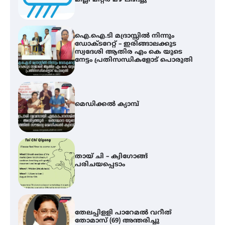
ഐ.ഐ.ടി മദ്രാസ്സിൽ നിന്നും
ഡോക്ടറേറ്റ് – ഇരിങ്ങാലക്കുട
സ്വദേശി ആതിര എം കെ യുടെ
നേട്ടം പ്രതിസന്ധികളോട് പൊരുതി
മെഡിക്കൽ ക്യാമ്പ്
തായ് ചി – ക്വിഗോങ്ങ്
പരിചയപ്പെടാം
തേലപ്പിളളി പാറേമൽ വറീത്
തോമാസ് (69) അന്തരിച്ചു