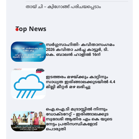
തായ് ചി – ക്വിഗോങ്ങ് പരിചയപ്പെടാം
Top News
സർഗ്ഗസാഹിതി- കവിതാസംഗമം
2026 കവിതാ ചർച്ച കാട്ടൂർ, ടി.
കെ. ബാലൻ ഹാളിൽ 16ന്
ഇടത്തരം മഴയ്ക്കും കാറ്റിനും
സാധ്യത ഇരിങ്ങാലക്കുടയിൽ 4.4
മില്ലി മീറ്റർ മഴ ലഭിച്ചു
ഐ.ഐ.ടി മദ്രാസ്സിൽ നിന്നും
ഡോക്ടറേറ്റ് – ഇരിങ്ങാലക്കുട
സ്വദേശി ആതിര എം കെ യുടെ
നേട്ടം പ്രതിസന്ധികളോട്
പൊരുതി