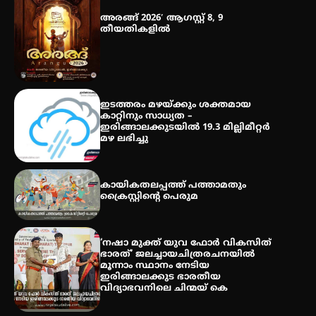
അരങ്ങ് 2026′ ആഗസ്റ്റ് 8, 9
തീയതികളിൽ
തായ് ചി – ക്വിഗോങ്ങ്
പരിചയപ്പെടാം
ഇടത്തരം മഴയ്ക്കും ശക്തമായ
കാറ്റിനും സാധ്യത –
ഇരിങ്ങാലക്കുടയിൽ 19.3 മില്ലിമീറ്റർ
മഴ ലഭിച്ചു
തേലപ്പിളളി പാറേമൽ വറീത്
തോമാസ് (69) അന്തരിച്ചു
കായികതലപ്പത്ത് പത്താമതും
ക്രൈസ്റ്റിന്റെ പെരുമ
‘നഷാ മുക്ത് യുവ ഫോർ വികസിത്
ഭാരത്’ ജലച്ചായചിത്രരചനയിൽ
മൂന്നാം സ്ഥാനം നേടിയ
ഇരിങ്ങാലക്കുട ഭാരതീയ
വിദ്യാഭവനിലെ ചിന്മയ് കെ