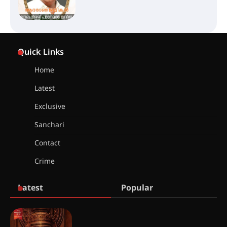
സർഗ്ഗസാഹിതി- കവിതാസംഗമം
2026 കവിതാ ചർച്ച കാട്ടൂർ, ടി. കെ.
Quick Links
ബാലൻ ഹാളിൽ 16ന്
Home
Latest
ഇടത്തരം മഴയ്ക്കും കാറ്റിനും
സാധ്യത ഇരിങ്ങാലക്കുടയിൽ 4.4
Exclusive
മില്ലി മീറ്റർ മഴ ലഭിച്ചു
Sanchari
Contact
ഐ.ഐ.ടി മദ്രാസ്സിൽ നിന്നും
ഡോക്ടറേറ്റ് – ഇരിങ്ങാലക്കുട
Crime
സ്വദേശി ആതിര എം കെ യുടെ
നേട്ടം പ്രതിസന്ധികളോട് പൊരുതി
Latest
Popular
മെഡിക്കൽ ക്യാമ്പ്