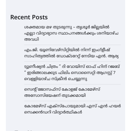
Recent Posts
ശക്തമായ മഴ തുടരുന്നു – തൃശൂർ ജില്ലയിൽ
എല്ലാ വിദ്യാഭ്യാസ സ്ഥാപനങ്ങൾക്കും ശനിയാഴ്ച
അവധി
എം.ജി. യൂണിവേഴ്‌സിറ്റിയിൽ നിന്ന് ഇംഗ്ളീഷ്
സാഹിത്യത്തിൽ ഡോക്ടറേറ്റ് നേടിയ എൻ. ആര്യ
ട്യുണീഷ്യൻ ചിത്രം ” ദി വോയിസ് ഓഫ് ഹിന്ദ് റജബ്
” ഇരിങ്ങാലക്കുട ഫിലിം സൊസൈറ്റി ആഗസ്റ്റ് 7
വെള്ളിയാഴ്ച സ്‌ക്രീൻ ചെയ്യുന്നു
സെന്റ് ജോസഫ്സ് കോളജ് കോമേഴ്‌സ്
അസോസിയേഷന് തുടക്കമായി
കോമേഴ്സ് എക്സ്പോയുമായി എസ് എൻ ഹയർ
സെക്കൻഡറി വിദ്യാർത്ഥികൾ