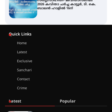
സർഗ്ഗസാഹിതി- കവിതാസംഗമം
2026 കവിതാ ചർച്ച കാട്ടൂർ, ടി. കെ.
ബാലൻ ഹാളിൽ 16ന്
ശക്തമായ മഴ തുടരുന്നു – തൃശൂർ
ജില്ലയിൽ എല്ലാ വിദ്യാഭ്യാസ
Quick Links
സ്ഥാപനങ്ങൾക്കും ശനിയാഴ്ച
അവധി
Home
Latest
എം.ജി. യൂണിവേഴ്‌സിറ്റിയിൽ നിന്ന്
ഇംഗ്ളീഷ് സാഹിത്യത്തിൽ
Exclusive
ഡോക്ടറേറ്റ് നേടിയ എൻ. ആര്യ
Sanchari
Contact
ട്യുണീഷ്യൻ ചിത്രം ” ദി വോയിസ്
ഓഫ് ഹിന്ദ് റജബ് ” ഇരിങ്ങാലക്കുട
Crime
ഫിലിം സൊസൈറ്റി ആഗസ്റ്റ് 7
വെള്ളിയാഴ്ച സ്‌ക്രീൻ ചെയ്യുന്നു
Latest
Popular