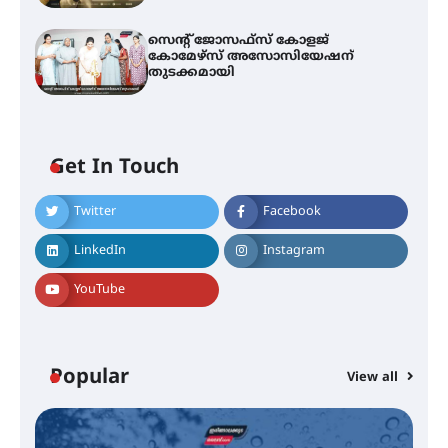
സെന്റ് ജോസഫ്സ് കോളജ്
കോമേഴ്‌സ് അസോസിയേഷന്
തുടക്കമായി
Get In Touch
Twitter
Facebook
എം.ജി. യൂണിവേഴ്‌സിറ്റിയിൽ നിന്ന്
ഇംഗ്ളീഷ് സാഹിത്യത്തിൽ
LinkedIn
Instagram
ഡോക്ടറേറ്റ് നേടിയ എൻ. ആര്യ
YouTube
ട്യുണീഷ്യൻ ചിത്രം ” ദി വോയിസ്
ഓഫ് ഹിന്ദ് റജബ് ” ഇരിങ്ങാലക്കുട
ഫിലിം സൊസൈറ്റി ആഗസ്റ്റ് 7
Popular
View all
വെള്ളിയാഴ്ച സ്‌ക്രീൻ ചെയ്യുന്നു