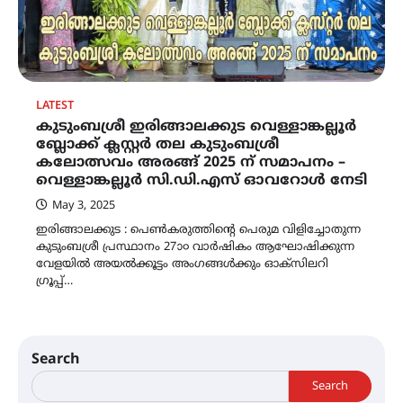
LATEST
കുടുംബശ്രീ ഇരിങ്ങാലക്കുട വെള്ളാങ്കല്ലൂർ
ബ്ലോക്ക് ക്ലസ്റ്റർ തല കുടുംബശ്രീ
കലോത്സവം അരങ്ങ് 2025 ന് സമാപനം –
വെള്ളാങ്കല്ലൂർ സി.ഡി.എസ് ഓവറോൾ നേടി
May 3, 2025
ഇരിങ്ങാലക്കുട : പെൺകരുത്തിന്റെ പെരുമ വിളിച്ചോതുന്ന
കുടുംബശ്രീ പ്രസ്ഥാനം 27ാ൦ വാർഷികം ആഘോഷിക്കുന്ന
വേളയിൽ അയൽക്കൂട്ടം അംഗങ്ങൾക്കും ഓക്സിലറി
ഗ്രൂപ്പ്…
Search
Search