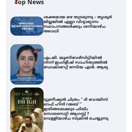
Top News
ശക്തമായ മഴ തുടരുന്നു – തൃശൂർ
ജില്ലയിൽ എല്ലാ വിദ്യാഭ്യാസ
സ്ഥാപനങ്ങൾക്കും ശനിയാഴ്ച
അവധി
എം.ജി. യൂണിവേഴ്‌സിറ്റിയിൽ
നിന്ന് ഇംഗ്ളീഷ് സാഹിത്യത്തിൽ
ഡോക്ടറേറ്റ് നേടിയ എൻ. ആര്യ
ട്യുണീഷ്യൻ ചിത്രം ” ദി വോയിസ്
ഓഫ് ഹിന്ദ് റജബ് ”
ഇരിങ്ങാലക്കുട ഫിലിം
സൊസൈറ്റി ആഗസ്റ്റ് 7
വെള്ളിയാഴ്ച സ്‌ക്രീൻ ചെയ്യുന്നു