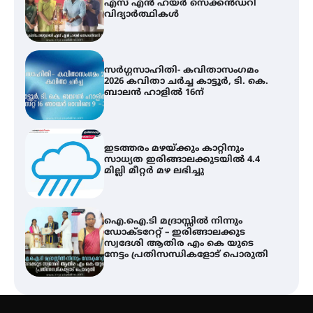
എസ് എൻ ഹയർ സെക്കൻഡറി
വിദ്യാർത്ഥികൾ
സർഗ്ഗസാഹിതി- കവിതാസംഗമം
2026 കവിതാ ചർച്ച കാട്ടൂർ, ടി. കെ.
ബാലൻ ഹാളിൽ 16ന്
ഇടത്തരം മഴയ്ക്കും കാറ്റിനും
സാധ്യത ഇരിങ്ങാലക്കുടയിൽ 4.4
മില്ലി മീറ്റർ മഴ ലഭിച്ചു
ഐ.ഐ.ടി മദ്രാസ്സിൽ നിന്നും
ഡോക്ടറേറ്റ് – ഇരിങ്ങാലക്കുട
സ്വദേശി ആതിര എം കെ യുടെ
നേട്ടം പ്രതിസന്ധികളോട് പൊരുതി
ട്യുണീഷ്യൻ ചിത്രം ” ദി വോയിസ്
ഓഫ് ഹിന്ദ് റജബ് ” ഇരിങ്ങാലക്കുട