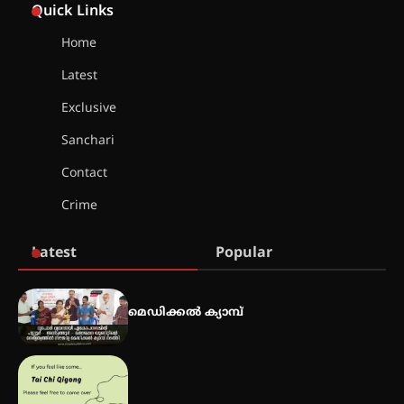
Quick Links
ഫിലിം സൊസൈറ്റി ആഗസ്റ്റ് 7
വെള്ളിയാഴ്ച സ്‌ക്രീൻ ചെയ്യുന്നു
Home
Latest
സെന്റ് ജോസഫ്സ് കോളജ്
കോമേഴ്‌സ് അസോസിയേഷന്
Exclusive
തുടക്കമായി
Sanchari
Contact
കോമേഴ്സ് എക്സ്പോയുമായി
Crime
എസ് എൻ ഹയർ സെക്കൻഡറി
വിദ്യാർത്ഥികൾ
Latest
Popular
സർഗ്ഗസാഹിതി- കവിതാസംഗമം
2026 കവിതാ ചർച്ച കാട്ടൂർ, ടി. കെ.
മെഡിക്കൽ ക്യാമ്പ്
ബാലൻ ഹാളിൽ 16ന്
ഇടത്തരം മഴയ്ക്കും കാറ്റിനും