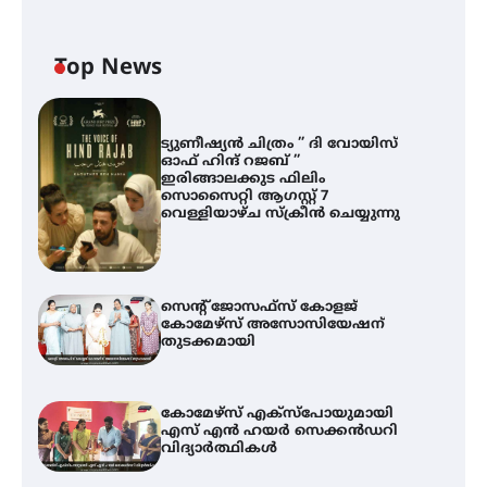
Top News
ട്യുണീഷ്യൻ ചിത്രം ” ദി വോയിസ്
ഓഫ് ഹിന്ദ് റജബ് ”
ഇരിങ്ങാലക്കുട ഫിലിം
സൊസൈറ്റി ആഗസ്റ്റ് 7
വെള്ളിയാഴ്ച സ്‌ക്രീൻ ചെയ്യുന്നു
സെന്റ് ജോസഫ്സ് കോളജ്
കോമേഴ്‌സ് അസോസിയേഷന്
തുടക്കമായി
കോമേഴ്സ് എക്സ്പോയുമായി
എസ് എൻ ഹയർ സെക്കൻഡറി
വിദ്യാർത്ഥികൾ