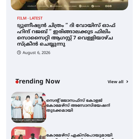
സാധ്യത ഇരിങ്ങാലക്കുടയിൽ 4.4
മില്ലി മീറ്റർ മഴ ലഭിച്ചു
FILM
LATEST
ട്യുണീഷ്യൻ ചിത്രം ” ദി വോയിസ് ഓഫ്
ഐ.ഐ.ടി മദ്രാസ്സിൽ നിന്നും
ഹിന്ദ് റജബ് ” ഇരിങ്ങാലക്കുട ഫിലിം
ഡോക്ടറേറ്റ് – ഇരിങ്ങാലക്കുട
സൊസൈറ്റി ആഗസ്റ്റ് 7 വെള്ളിയാഴ്ച
സ്വദേശി ആതിര എം കെ യുടെ
നേട്ടം പ്രതിസന്ധികളോട് പൊരുതി
സ്‌ക്രീൻ ചെയ്യുന്നു
August 6, 2026
ട്യുണീഷ്യൻ ചിത്രം ” ദി വോയിസ്
ഓഫ് ഹിന്ദ് റജബ് ” ഇരിങ്ങാലക്കുട
ഫിലിം സൊസൈറ്റി ആഗസ്റ്റ് 7
വെള്ളിയാഴ്ച സ്‌ക്രീൻ ചെയ്യുന്നു
Trending Now
View all
സെന്റ് ജോസഫ്സ് കോളജ്
കോമേഴ്‌സ് അസോസിയേഷന്
തുടക്കമായി
കോമേഴ്സ് എക്സ്പോയുമായി